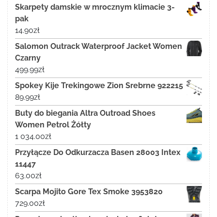
Skarpety damskie w mrocznym klimacie 3-
pak
14.90
zł
Salomon Outrack Waterproof Jacket Women
Czarny
499.99
zł
Spokey Kije Trekingowe Zion Srebrne 922215
89.99
zł
Buty do biegania Altra Outroad Shoes
Women Petrol Żółty
1 034.00
zł
Przyłącze Do Odkurzacza Basen 28003 Intex
11447
63.00
zł
Scarpa Mojito Gore Tex Smoke 3953820
729.00
zł