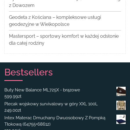
z Dowozem
Geodeta z Kościana – kompleksowe usługi
geodezyjne w Wielkopolsce
Mastersport – sportowy komfort w każdej odsłonie
dla całej rodziny
Bestsellers
Buty New Balance ML725X - brązowe
599.99
zł
Plecak wojskowy survivalowy w góry XXL 100L
249.00
zł
Intex Materac Dmuchany Dwuosobowy Z Pompką
Tłokową (64755+68612)