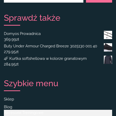
Sprawdź także
Domyos Prowadnica
369.99
zł
Buty Under Armour Charged Breeze 3025130 001 40
279.95
zł
4F Kurtka softshellowa w kolorze granatowym
284.95
zł
Szybkie menu
Sklep
Blog
Akcesoria Treningowe