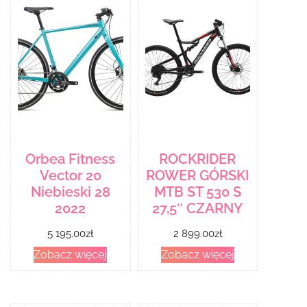
Orbea Fitness
ROCKRIDER
Vector 20
ROWER GÓRSKI
Niebieski 28
MTB ST 530 S
2022
27,5″ CZARNY
5 195.00
zł
2 899.00
zł
Zobacz więcej
Zobacz więcej