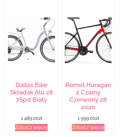
Dallas Bike
Romet Huragan
Składak Alu 28
2 Czarny
7Spd Biały
Czerwony 28
2020
1 489.00
zł
1 999.00
zł
Zobacz więcej
Zobacz więcej