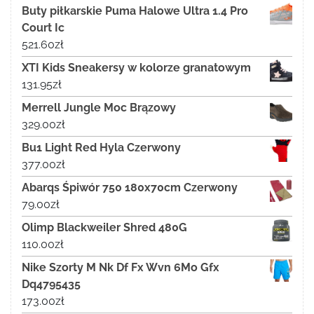
Buty piłkarskie Puma Halowe Ultra 1.4 Pro
Court Ic
521.60
zł
XTI Kids Sneakersy w kolorze granatowym
131.95
zł
Merrell Jungle Moc Brązowy
329.00
zł
Bu1 Light Red Hyla Czerwony
377.00
zł
Abarqs Śpiwór 750 180x70cm Czerwony
79.00
zł
Olimp Blackweiler Shred 480G
110.00
zł
Nike Szorty M Nk Df Fx Wvn 6Mo Gfx
Dq4795435
173.00
zł