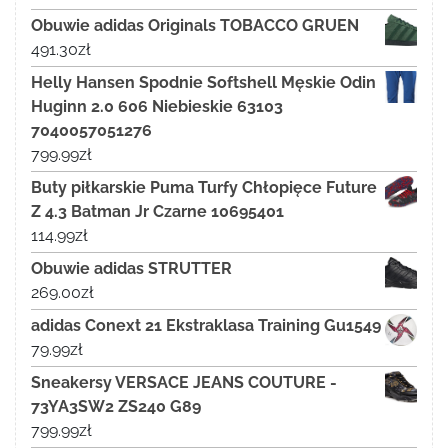
Obuwie adidas Originals TOBACCO GRUEN
491.30
zł
Helly Hansen Spodnie Softshell Męskie Odin
Huginn 2.0 606 Niebieskie 63103
7040057051276
799.99
zł
Buty piłkarskie Puma Turfy Chłopięce Future
Z 4.3 Batman Jr Czarne 10695401
114.99
zł
Obuwie adidas STRUTTER
269.00
zł
adidas Conext 21 Ekstraklasa Training Gu1549
79.99
zł
Sneakersy VERSACE JEANS COUTURE -
73YA3SW2 ZS240 G89
799.99
zł