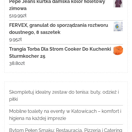
Pepe Jeans kurtka damska kolor fioletowy
zimowa
519.99
zł
FERVEX, granulat do sporządzania roztworu
doustnego, 8 saszetek
9.95
zł
Trangia Torba Dla Strom Cooker Do Kuchenki
Sturmkocher 25
38.80
zł
Skompletuj idealny zestaw do tenisa: buty, odzież i
piłki
Mobilne toalety na eventy w Katowicach – komfort i
higiena na każdej imprezie
Bytom Pełen Smaku: Restauracja, Pizzeria i Catering