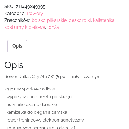
SKU:
711449849395
Kategoria:
Rowery
Znaczników:
boisko pilkarskie
,
deskorolki
,
kalistenika
,
kostiumy k pielowe
,
lonża
Opis
Opis
Rower Dallas City Alu 28″ 7spd – biały z czarnym
legginsy sportowe adidas
, wypozyczalnia sprzetu gorskiego
, buty nike czarne damskie
, kamizelka do biegania damska
, rower treningowy elektromagnetyczny
, kombinezon narciarski dla dzieci 4f