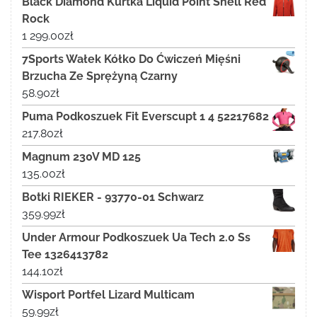
Black Diamond Kurtka Liquid Point Shell Red
Rock
1 299.00
zł
7Sports Wałek Kółko Do Ćwiczeń Mięśni
Brzucha Ze Sprężyną Czarny
58.90
zł
Puma Podkoszuek Fit Everscupt 1 4 52217682
217.80
zł
Magnum 230V MD 125
135.00
zł
Botki RIEKER - 93770-01 Schwarz
359.99
zł
Under Armour Podkoszuek Ua Tech 2.0 Ss
Tee 1326413782
144.10
zł
Wisport Portfel Lizard Multicam
59.99
zł