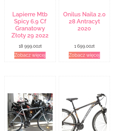
Lapierre Mtb
Onilus Naila 2.0
Spicy 6.9 Cf
28 Antracyt
Granatowy
2020
Złoty 29 2022
18 999.00
zł
1 699.00
zł
Zobacz więcej
Zobacz więcej