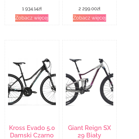
1 934.14
zł
2 299.00
zł
Zobacz więcej
Zobacz więcej
Kross Evado 5.0
Giant Reign SX
Damski Czarno
29 Biały