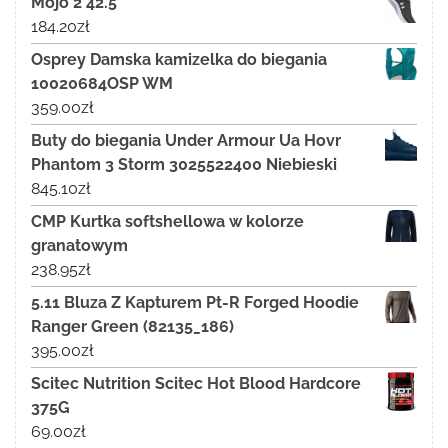
Mojo 2 42.5
184.20
zł
Osprey Damska kamizelka do biegania
10020684OSP WM
359.00
zł
Buty do biegania Under Armour Ua Hovr
Phantom 3 Storm 3025522400 Niebieski
845.10
zł
CMP Kurtka softshellowa w kolorze
granatowym
238.95
zł
5.11 Bluza Z Kapturem Pt-R Forged Hoodie
Ranger Green (82135_186)
395.00
zł
Scitec Nutrition Scitec Hot Blood Hardcore
375G
69.00
zł