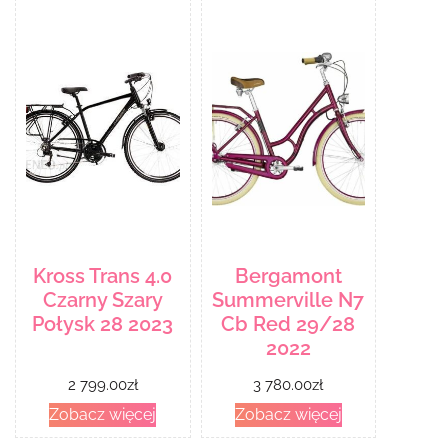
Kross Trans 4.0
Bergamont
Czarny Szary
Summerville N7
Połysk 28 2023
Cb Red 29/28
2022
2 799.00
zł
3 780.00
zł
Zobacz więcej
Zobacz więcej