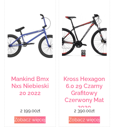
Mankind Bmx
Kross Hexagon
Nxs Niebieski
6.0 29 Czarny
20 2022
Grafitowy
Czerwony Mat
2020
2 199.00
zł
2 390.00
zł
Zobacz więcej
Zobacz więcej