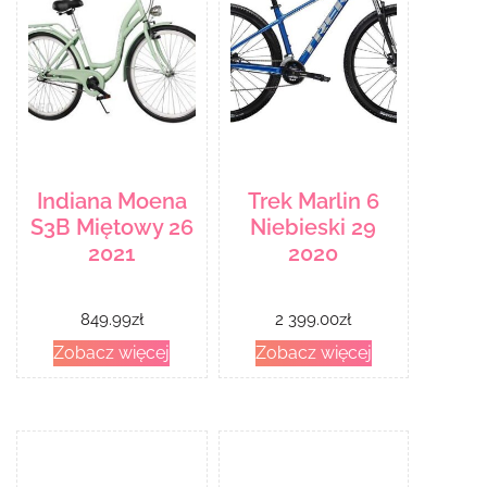
Indiana Moena
Trek Marlin 6
S3B Miętowy 26
Niebieski 29
2021
2020
849.99
zł
2 399.00
zł
Zobacz więcej
Zobacz więcej