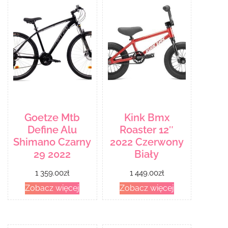
Goetze Mtb
Kink Bmx
Define Alu
Roaster 12″
Shimano Czarny
2022 Czerwony
29 2022
Biały
1 359.00
zł
1 449.00
zł
Zobacz więcej
Zobacz więcej