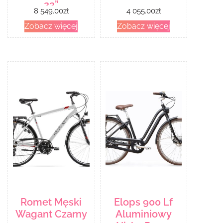
22”
8 549.00
zł
4 055.00
zł
Zobacz więcej
Zobacz więcej
Romet Męski
Elops 900 Lf
Wagant Czarny
Aluminiowy