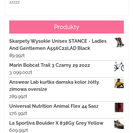
zzzzz
Produkty
Skarpety Wysokie Unisex STANCE - Ladies
And Gentlemen A556C22LAD Black
89.99
zł
Marin Bobcat Trail 3 Czarny 29 2022
3 099.00
zł
Answear Lab kurtka damska kolor żółty
zimowa oversize
289.99
zł
Universal Nutrition Animal Flex 44 Sasz
176.99
zł
La Sportiva Boulder X 838Gy Grey Yellow
609.99
zł