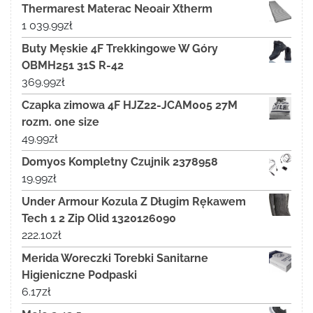
Thermarest Materac Neoair Xtherm
1 039.99
zł
Buty Męskie 4F Trekkingowe W Góry
OBMH251 31S R-42
369.99
zł
Czapka zimowa 4F HJZ22-JCAM005 27M
rozm. one size
49.99
zł
Domyos Kompletny Czujnik 2378958
19.99
zł
Under Armour Kozula Z Długim Rękawem
Tech 1 2 Zip Olid 1320126090
222.10
zł
Merida Woreczki Torebki Sanitarne
Higieniczne Podpaski
6.17
zł