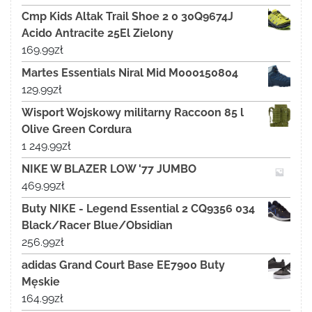
Cmp Kids Altak Trail Shoe 2 0 30Q9674J
Acido Antracite 25El Zielony
169.99
zł
Martes Essentials Niral Mid M000150804
129.99
zł
Wisport Wojskowy militarny Raccoon 85 l
Olive Green Cordura
1 249.99
zł
NIKE W BLAZER LOW '77 JUMBO
469.99
zł
Buty NIKE - Legend Essential 2 CQ9356 034
Black/Racer Blue/Obsidian
256.99
zł
adidas Grand Court Base EE7900 Buty
Męskie
164.99
zł