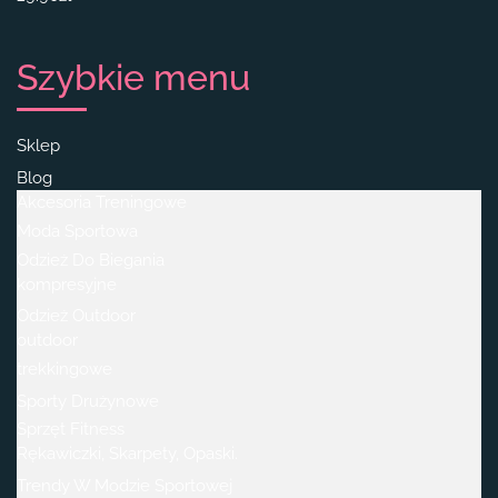
Szybkie menu
Sklep
Blog
Akcesoria Treningowe
Moda Sportowa
Odzież Do Biegania
kompresyjne
Odzież Outdoor
outdoor
trekkingowe
Sporty Drużynowe
Sprzęt Fitness
Rękawiczki, Skarpety, Opaski.
Trendy W Modzie Sportowej