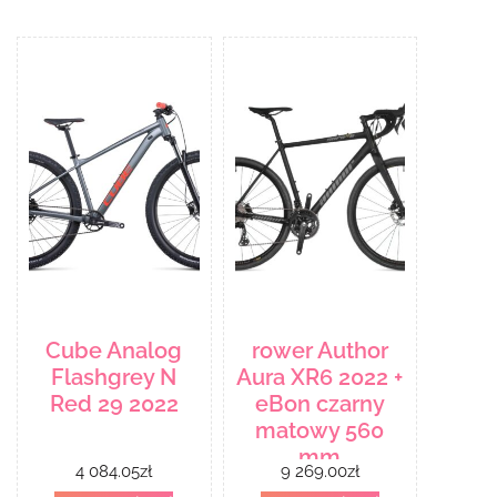
Cube Analog
rower Author
Flashgrey N
Aura XR6 2022 +
Red 29 2022
eBon czarny
matowy 560
mm
4 084.05
zł
9 269.00
zł