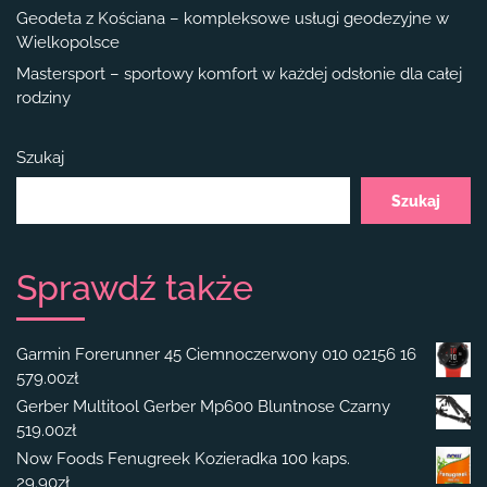
Geodeta z Kościana – kompleksowe usługi geodezyjne w
Wielkopolsce
Mastersport – sportowy komfort w każdej odsłonie dla całej
rodziny
Szukaj
Szukaj
Sprawdź także
Garmin Forerunner 45 Ciemnoczerwony 010 02156 16
579.00
zł
Gerber Multitool Gerber Mp600 Bluntnose Czarny
519.00
zł
Now Foods Fenugreek Kozieradka 100 kaps.
29.90
zł