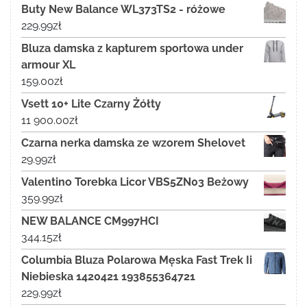
Buty New Balance WL373TS2 - różowe
229.99
zł
Bluza damska z kapturem sportowa under
armour XL
159.00
zł
Vsett 10+ Lite Czarny Żółty
11 900.00
zł
Czarna nerka damska ze wzorem Shelovet
29.99
zł
Valentino Torebka Licor VBS5ZN03 Beżowy
359.99
zł
NEW BALANCE CM997HCI
344.15
zł
Columbia Bluza Polarowa Męska Fast Trek Ii
Niebieska 1420421 193855364721
229.99
zł