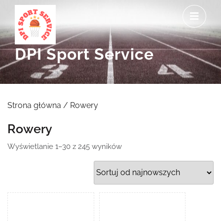
Skip
O
to
M
content
DPI Sport Service
Strona główna
/ Rowery
Rowery
Posortowane
Wyświetlanie 1–30 z 245 wyników
według
najnowszych