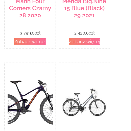
Marin Four
Merida Big.Nine
Corners Czarny
15 Blue (Black)
28 2020
29 2021
3 799.00
zł
2 420.00
zł
Zobacz więcej
Zobacz więcej