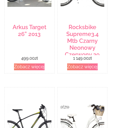
Arkus Target
Rocksbike
26” 2013
Supreme3.4
Mtb Czarny
Neonowy
Czerwony 29
499.00
zł
1 149.00
zł
2022
Zobacz więcej
Zobacz więcej