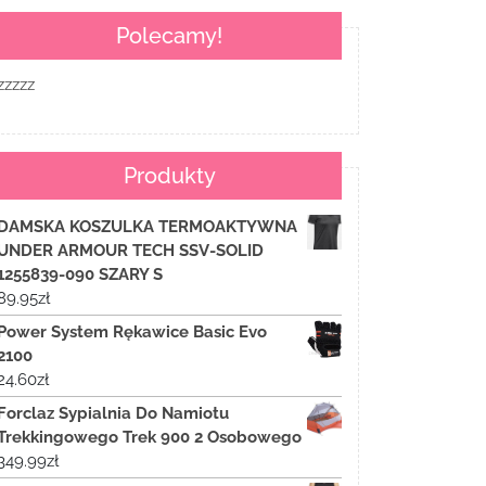
Polecamy!
zzzzz
Produkty
DAMSKA KOSZULKA TERMOAKTYWNA
UNDER ARMOUR TECH SSV-SOLID
1255839-090 SZARY S
89.95
zł
Power System Rękawice Basic Evo
2100
24.60
zł
Forclaz Sypialnia Do Namiotu
Trekkingowego Trek 900 2 Osobowego
349.99
zł