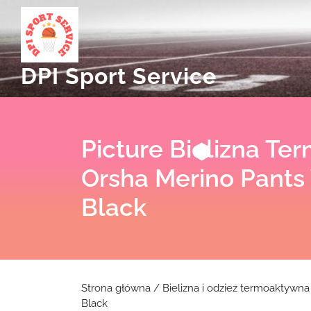
Skip
to
content
DPI Sport Service
Picture Bielizna Te
Orsha Merino Pant
Black
Strona główna
/
Bielizna i odzież termoaktywna
Black