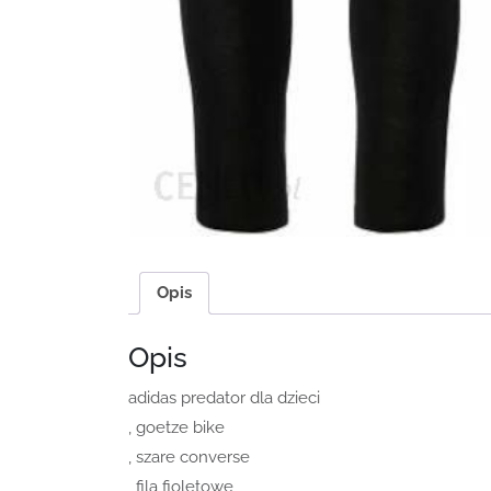
Opis
Opis
adidas predator dla dzieci
, goetze bike
, szare converse
, fila fioletowe