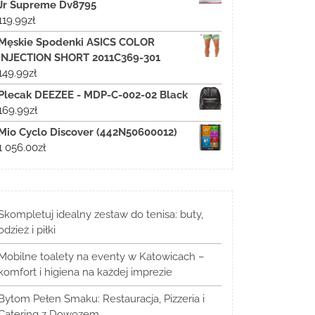
Jr Supreme Dv8795
119.99
zł
Męskie Spodenki ASICS COLOR
INJECTION SHORT 2011C369-301
149.99
zł
Plecak DEEZEE - MDP-C-002-02 Black
169.99
zł
Mio Cyclo Discover (442N50600012)
1 056.00
zł
Skompletuj idealny zestaw do tenisa: buty,
odzież i piłki
Mobilne toalety na eventy w Katowicach –
komfort i higiena na każdej imprezie
Bytom Pełen Smaku: Restauracja, Pizzeria i
Catering z Dowozem