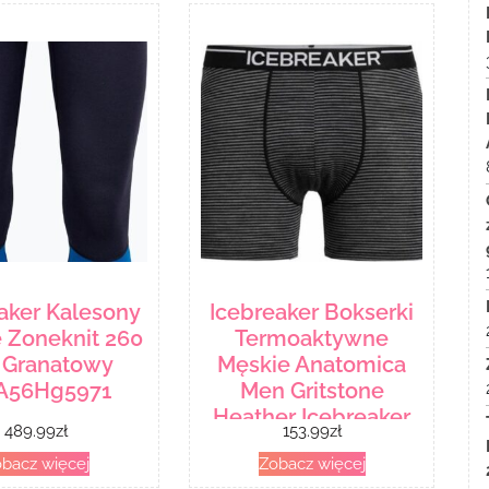
aker Kalesony
Icebreaker Bokserki
 Zoneknit 260
Termoaktywne
 Granatowy
Męskie Anatomica
A56Hg5971
Men Gritstone
Heather Icebreaker
489.99
zł
153.99
zł
bacz więcej
Zobacz więcej