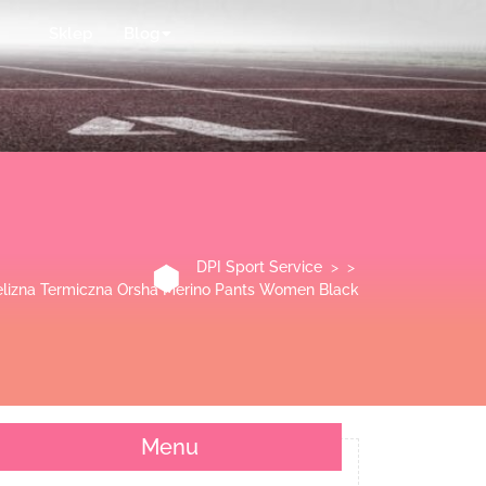
Sklep
Blog
DPI Sport Service
> >
ielizna Termiczna Orsha Merino Pants Women Black
Menu