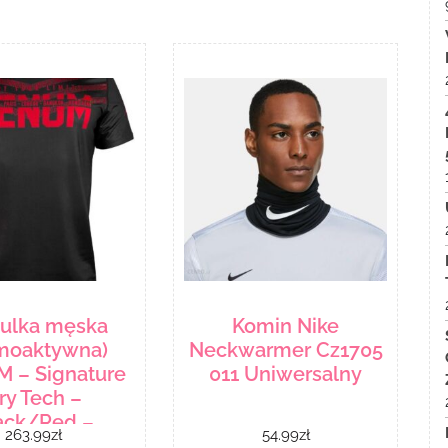
zulka męska
Komin Nike
rmoaktywna)
Neckwarmer Cz1705
 – Signature
011 Uniwersalny
ry Tech –
ack/Red –
263.99
zł
54.99
zł
M-03650-100