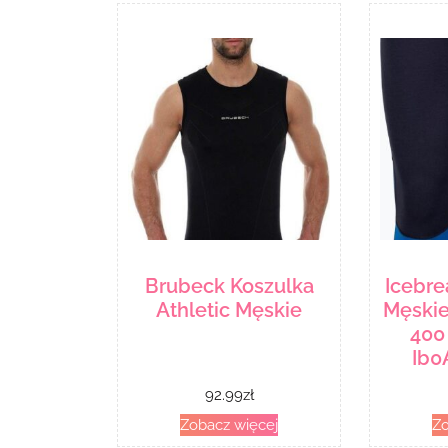
Brubeck Koszulka
Icebre
Athletic Męskie
Męskie
400
Ib0
92.99
zł
Zobacz więcej
Zo