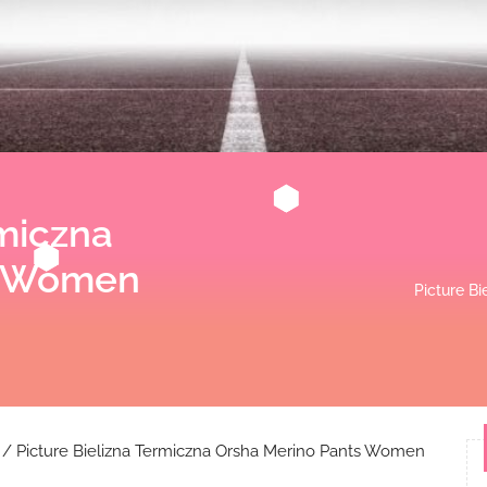
rmiczna
s Women
Picture B
/ Picture Bielizna Termiczna Orsha Merino Pants Women