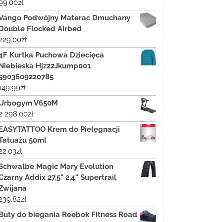
99.00
zł
Vango Podwójny Materac Dmuchany
Double Flocked Airbed
229.00
zł
4F Kurtka Puchowa Dziecięca
Niebieska Hjz22Jkump001
5903609220785
149.99
zł
Urbogym V650M
2 298.00
zł
EASYTATTOO Krem do Pielęgnacji
Tatuażu 50ml
22.03
zł
Schwalbe Magic Mary Evolution
Czarny Addix 27,5" 2,4" Supertrail
Zwijana
239.82
zł
Buty do biegania Reebok Fitness Road