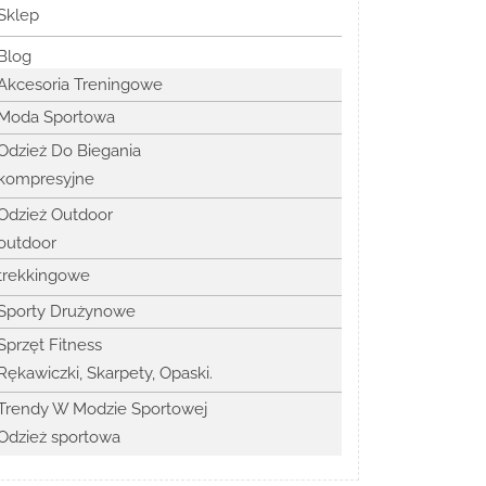
Sklep
Blog
Akcesoria Treningowe
Moda Sportowa
Odzież Do Biegania
kompresyjne
Odzież Outdoor
outdoor
trekkingowe
Sporty Drużynowe
Sprzęt Fitness
Rękawiczki, Skarpety, Opaski.
Trendy W Modzie Sportowej
Odzież sportowa