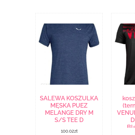
SALEWA KOSZULKA
kos
MĘSKA PUEZ
(te
MELANGE DRY M
VENUM
S/S TEE D
D
Bl
100.02
zł
VENU