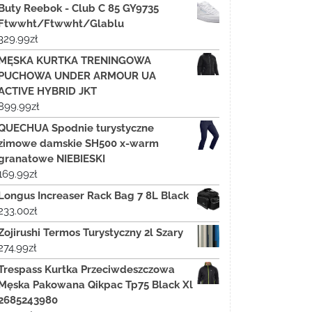
Buty Reebok - Club C 85 GY9735
Ftwwht/Ftwwht/Glablu
329.99
zł
MĘSKA KURTKA TRENINGOWA
PUCHOWA UNDER ARMOUR UA
ACTIVE HYBRID JKT
899.99
zł
QUECHUA Spodnie turystyczne
zimowe damskie SH500 x-warm
granatowe NIEBIESKI
169.99
zł
Longus Increaser Rack Bag 7 8L Black
233.00
zł
Zojirushi Termos Turystyczny 2l Szary
274.99
zł
Trespass Kurtka Przeciwdeszczowa
Męska Pakowana Qikpac Tp75 Black Xl
2685243980