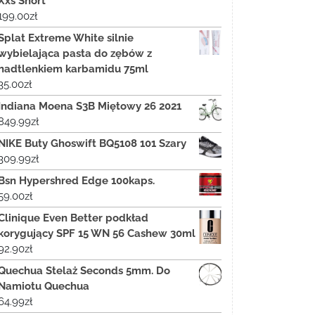
Xxs Short
199.00
zł
Splat Extreme White silnie
wybielająca pasta do zębów z
nadtlenkiem karbamidu 75ml
35.00
zł
Indiana Moena S3B Miętowy 26 2021
849.99
zł
NIKE Buty Ghoswift BQ5108 101 Szary
309.99
zł
Bsn Hypershred Edge 100kaps.
59.00
zł
Clinique Even Better podkład
korygujący SPF 15 WN 56 Cashew 30ml
92.90
zł
Quechua Stelaż Seconds 5mm. Do
Namiotu Quechua
64.99
zł