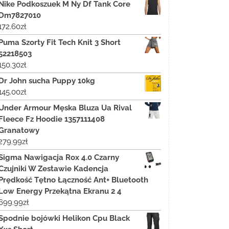
Nike Podkoszuek M Ny Df Tank Core
Dm7827010
172.60
zł
Puma Szorty Fit Tech Knit 3 Short
52218503
150.30
zł
Dr John sucha Puppy 10kg
145.00
zł
Under Armour Męska Bluza Ua Rival
Fleece Fz Hoodie 1357111408
Granatowy
279.99
zł
Sigma Nawigacja Rox 4.0 Czarny
Czujniki W Zestawie Kadencja
Prędkość Tętno Łączność Ant+ Bluetooth
Low Energy Przekątna Ekranu 2 4
699.99
zł
Spodnie bojówki Helikon Cpu Black