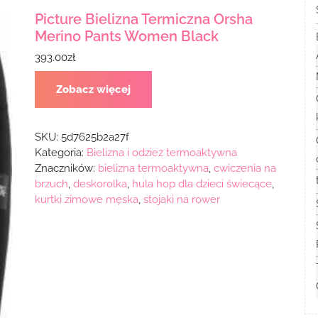
Picture Bielizna Termiczna Orsha
Merino Pants Women Black
393.00
zł
Zobacz więcej
SKU:
5d7625b2a27f
Kategoria:
Bielizna i odzież termoaktywna
Znaczników:
bielizna termoaktywna
,
cwiczenia na
brzuch
,
deskorolka
,
hula hop dla dzieci świecące
,
kurtki zimowe męska
,
stojaki na rower