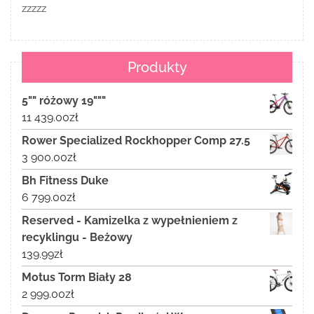
zzzzz
Produkty
5"" różowy 19"""
11 439.00
zł
Rower Specialized Rockhopper Comp 27.5
3 900.00
zł
Bh Fitness Duke
6 799.00
zł
Reserved - Kamizelka z wypełnieniem z
recyklingu - Beżowy
139.99
zł
Motus Torm Biały 28
2 999.00
zł