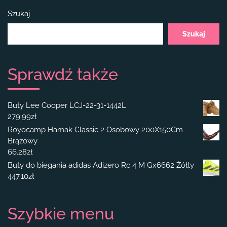
Szukaj
Szukaj
Sprawdź także
Buty Lee Cooper LCJ-22-31-1442L
279.99
zł
Royocamp Hamak Classic 2 Osobowy 200X150Cm
Brązowy
66.28
zł
Buty do biegania adidas Adizero Rc 4 M Gx6662 Żółty
447.10
zł
Szybkie menu