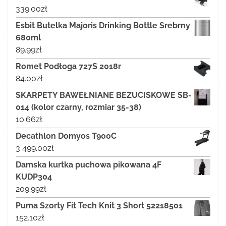
339.00
zł
Esbit Butelka Majoris Drinking Bottle Srebrny
680ml
89.99
zł
Romet Podłoga 727S 2018r
84.00
zł
SKARPETY BAWEŁNIANE BEZUCISKOWE SB-
014 (kolor czarny, rozmiar 35-38)
10.66
zł
Decathlon Domyos T900C
3 499.00
zł
Damska kurtka puchowa pikowana 4F
KUDP304
209.99
zł
Puma Szorty Fit Tech Knit 3 Short 52218501
152.10
zł