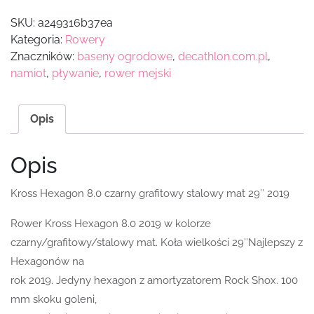
SKU:
a249316b37ea
Kategoria:
Rowery
Znaczników:
baseny ogrodowe
,
decathlon.com.pl
,
namiot
,
pływanie
,
rower mejski
Opis
Opis
Kross Hexagon 8.0 czarny grafitowy stalowy mat 29″ 2019
Rower Kross Hexagon 8.0 2019 w kolorze
czarny/grafitowy/stalowy mat. Koła wielkości 29″Najlepszy z
Hexagonów na
rok 2019. Jedyny hexagon z amortyzatorem Rock Shox. 100
mm skoku goleni,