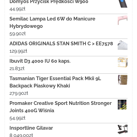
Domyos Przycisk Prędkości W900
44.99
zł
Semilac Lampa Led 6W do Manicure
Hybrydowego
59.90
zł
ADIDAS ORIGINALS STAN SMITH C > EE7578
129.99
zł
Ibuvit D3 4000 IU 60 kaps.
21.83
zł
Tasmanian Tiger Essential Pack Mkii 9L
Backpack Piaskowy Khaki
279.90
zł
Promaker Creative Sport Nutrition Stronger
Joints 400G Wiśnia
54.99
zł
Insportline Gilavar
8 049.00
zł