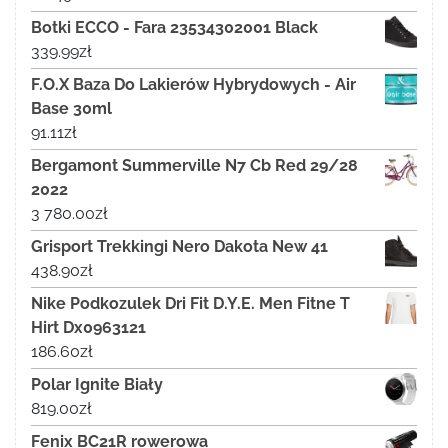
Botki ECCO - Fara 23534302001 Black
339.99
zł
F.O.X Baza Do Lakierów Hybrydowych - Air
Base 30ml
91.11
zł
Bergamont Summerville N7 Cb Red 29/28
2022
3 780.00
zł
Grisport Trekkingi Nero Dakota New 41
438.90
zł
Nike Podkozulek Dri Fit D.Y.E. Men Fitne T
Hirt Dx0963121
186.60
zł
Polar Ignite Biały
819.00
zł
Fenix BC21R rowerowa