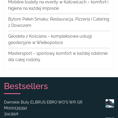
Mobilne toalety na eventy w Katowicach – komfort i
higiena na każdej imprezie
Bytom Pełen Smaku: Restauracja, Pizzeria i Catering
z Dowozem
Geodeta z Kościana – kompleksowe usługi
geodezyjne w Wielkopolsce
Mastersport – sportowy komfort w każdej odsłonie
dla całej rodziny
Bestsellers
Damskie Buty ELBRUS EBRO WO'S WR GR
M000139392
314.99
zł