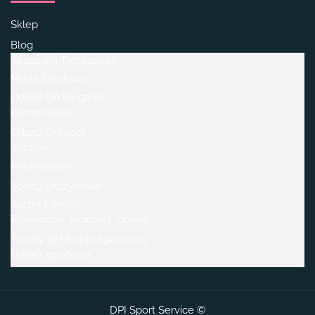
Sklep
Blog
Akcesoria Treningowe
Moda Sportowa
Odzież Do Biegania
kompresyjne
Odzież Outdoor
outdoor
trekkingowe
Sporty Drużynowe
Sprzęt Fitness
Rękawiczki, Skarpety, Opaski.
Trendy W Modzie Sportowej
Odzież sportowa
DPI Sport Service ©