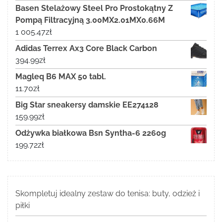
Basen Stelażowy Steel Pro Prostokątny Z
Pompą Filtracyjną 3.00MX2.01MX0.66M
1 005.47
zł
Adidas Terrex Ax3 Core Black Carbon
394.99
zł
Magleq B6 MAX 50 tabl.
11.70
zł
Big Star sneakersy damskie EE274128
159.99
zł
Odżywka białkowa Bsn Syntha-6 2260g
199.72
zł
Skompletuj idealny zestaw do tenisa: buty, odzież i
piłki