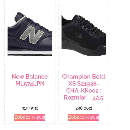
New Balance
Champion Bold
ML574LPN
XS S21938-
CHA-KK002 :
Rozmiar – 42,5
319.99
zł
246.00
zł
Zobacz więcej
Zobacz więcej