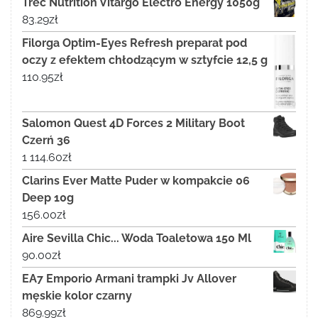
Trec Nutrition Vitargo Electro Energy 1050g
83.29
zł
Filorga Optim-Eyes Refresh preparat pod
oczy z efektem chłodzącym w sztyfcie 12,5 g
110.95
zł
Salomon Quest 4D Forces 2 Military Boot
Czerń 36
1 114.60
zł
Clarins Ever Matte Puder w kompakcie 06
Deep 10g
156.00
zł
Aire Sevilla Chic... Woda Toaletowa 150 Ml
90.00
zł
EA7 Emporio Armani trampki Jv Allover
męskie kolor czarny
869.99
zł