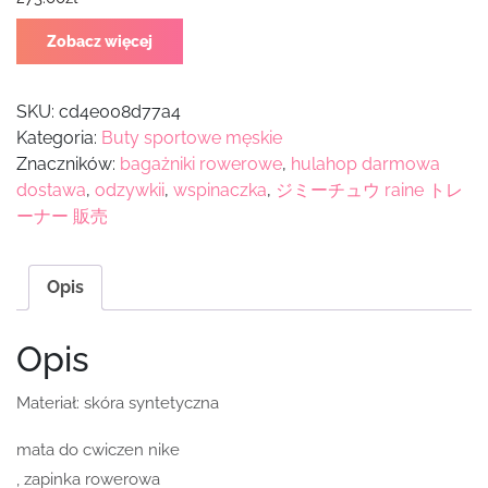
Zobacz więcej
SKU:
cd4e008d77a4
Kategoria:
Buty sportowe męskie
Znaczników:
bagażniki rowerowe
,
hulahop darmowa
dostawa
,
odzywkii
,
wspinaczka
,
ジミーチュウ raine トレ
ーナー 販売
Opis
Opis
Materiał: skóra syntetyczna
mata do cwiczen nike
, zapinka rowerowa