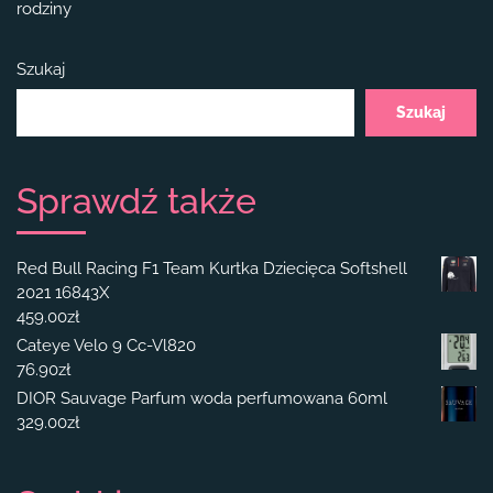
rodziny
Szukaj
Szukaj
Sprawdź także
Red Bull Racing F1 Team Kurtka Dziecięca Softshell
2021 16843X
459.00
zł
Cateye Velo 9 Cc-Vl820
76.90
zł
DIOR Sauvage Parfum woda perfumowana 60ml
329.00
zł