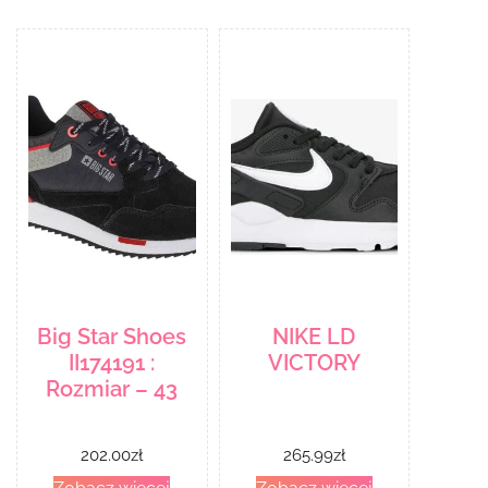
Big Star Shoes
NIKE LD
II174191 :
VICTORY
Rozmiar – 43
202.00
zł
265.99
zł