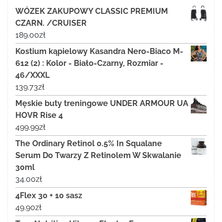
WÓZEK ZAKUPOWY CLASSIC PREMIUM
CZARN. /CRUISER
189.00
zł
Kostium kąpielowy Kasandra Nero-Biaco M-
612 (2) : Kolor - Biało-Czarny, Rozmiar -
46/XXXL
139.73
zł
Męskie buty treningowe UNDER ARMOUR UA
HOVR Rise 4
499.99
zł
The Ordinary Retinol 0.5% In Squalane
Serum Do Twarzy Z Retinolem W Skwalanie
30ml
34.00
zł
4Flex 30 + 10 sasz
49.90
zł