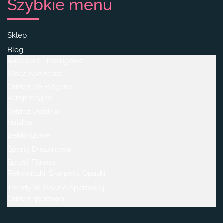
Szybkie menu
Sklep
Blog
Akcesoria Treningowe
Moda Sportowa
Odzież Do Biegania
kompresyjne
Odzież Outdoor
outdoor
trekkingowe
Sporty Drużynowe
Sprzęt Fitness
Rękawiczki, Skarpety, Opaski.
Trendy W Modzie Sportowej
Odzież sportowa