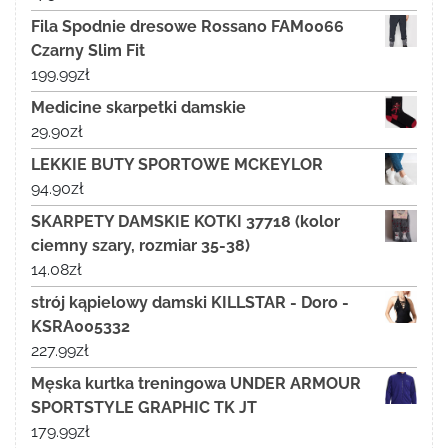
Fila Spodnie dresowe Rossano FAM0066
Czarny Slim Fit
199.99
zł
Medicine skarpetki damskie
29.90
zł
LEKKIE BUTY SPORTOWE MCKEYLOR
94.90
zł
SKARPETY DAMSKIE KOTKI 37718 (kolor
ciemny szary, rozmiar 35-38)
14.08
zł
strój kąpielowy damski KILLSTAR - Doro -
KSRA005332
227.99
zł
Męska kurtka treningowa UNDER ARMOUR
SPORTSTYLE GRAPHIC TK JT
179.99
zł