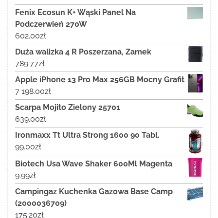
Fenix Ecosun K+ Wąski Panel Na
Podczerwień 270W
602.00
zł
Duża walizka 4 R Poszerzana, Zamek
789.77
zł
Apple iPhone 13 Pro Max 256GB Mocny Grafit
7 198.00
zł
Scarpa Mojito Zielony 25701
639.00
zł
Ironmaxx Tt Ultra Strong 1600 90 Tabl.
99.00
zł
Biotech Usa Wave Shaker 600Ml Magenta
9.99
zł
Campingaz Kuchenka Gazowa Base Camp
(2000036709)
175.20
zł