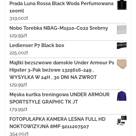
Prada Luna Rossa Black Woda Perfumowana
100ml
319.00
zł
Nobo Torebka NBAG-M1510-C022 Srebrny
129.99
zł
Ledlenser P7 Black box
225.00
zł
Majtki bezszwowe damskie Under Armour Ps
Hipster 3-Pak beżowe 1325616-249 ,
WYSYŁKA W 24H , 30 DNI NA ZWROT
129.99
zł
Męska kurtka treningowa UNDER ARMOUR
SPORTSTYLE GRAPHIC TK JT
179.99
zł
FOTOPUŁAPKA KAMERA LEŚNA FULL HD
NOKTOWIZYJNA 8MP 9211207507
354.00
zł