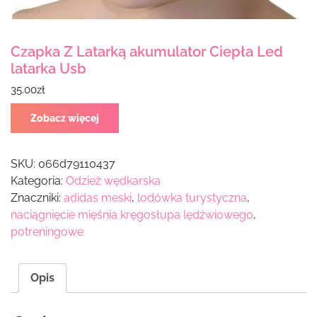
Czapka Z Latarką akumulator Ciepła Led
latarka Usb
35.00
zł
Zobacz więcej
SKU:
066d79110437
Kategoria:
Odzież wędkarska
Znaczniki:
adidas meski
,
lodówka turystyczna
,
naciągnięcie mięśnia kręgosłupa lędźwiowego
,
potreningowe
Opis