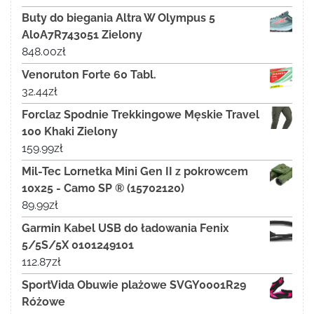
Buty do biegania Altra W Olympus 5
Al0A7R743051 Zielony
848.00
zł
Venoruton Forte 60 Tabl.
32.44
zł
Forclaz Spodnie Trekkingowe Męskie Travel
100 Khaki Zielony
159.99
zł
Mil-Tec Lornetka Mini Gen II z pokrowcem
10x25 - Camo SP ® (15702120)
89.99
zł
Garmin Kabel USB do ładowania Fenix
5/5S/5X 0101249101
112.87
zł
SportVida Obuwie plażowe SVGY0001R29
Różowe