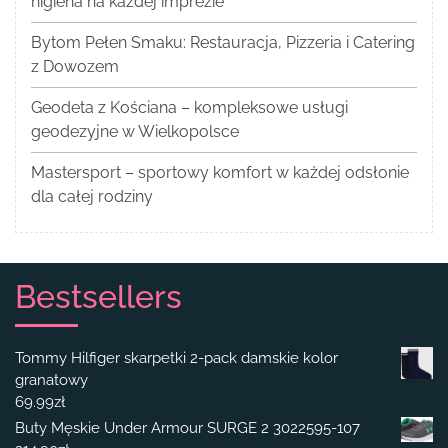
higiena na każdej imprezie
Bytom Pełen Smaku: Restauracja, Pizzeria i Catering
z Dowozem
Geodeta z Kościana – kompleksowe usługi
geodezyjne w Wielkopolsce
Mastersport – sportowy komfort w każdej odsłonie
dla całej rodziny
Bestsellers
Tommy Hilfiger skarpetki 2-pack damskie kolor
granatowy
69.99
zł
Buty Męskie Under Armour SURGE 2 3022595-107