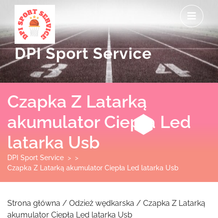
Skip
O
to
M
content
DPI Sport Service
Czapka Z Latarką
akumulator Ciepła Led
latarka Usb
DPI Sport Service
> >
Czapka Z Latarką akumulator Ciepła Led latarka Usb
Strona główna
/
Odzież wędkarska
/ Czapka Z Latarką
akumulator Ciepła Led latarka Usb