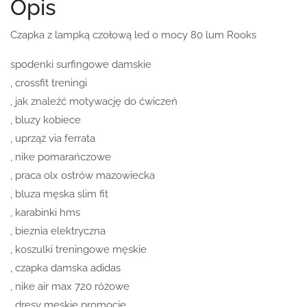
Opis
Czapka z lampką czołową led o mocy 80 lum Rooks
spodenki surfingowe damskie
, crossfit treningi
, jak znaleźć motywację do ćwiczeń
, bluzy kobiece
, uprząż via ferrata
, nike pomarańczowe
, praca olx ostrów mazowiecka
, bluza męska slim fit
, karabinki hms
, bieznia elektryczna
, koszulki treningowe męskie
, czapka damska adidas
, nike air max 720 różowe
, dresy męskie promocje