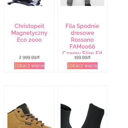
Christopeit
Fila Spodnie
Magnetyczny
dresowe
Eco 2000
Rossano
FAM0066
Czarny Slim Fit
2 999.99
zł
199.99
zł
Zobacz więcej
Zobacz więcej