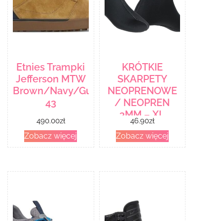
Etnies Trampki
KRÓTKIE
Jefferson MTW
SKARPETY
Brown/Navy/Gum
NEOPRENOWE
43
/ NEOPREN
3MM – XL
490.00
zł
46.90
zł
Zobacz więcej
Zobacz więcej