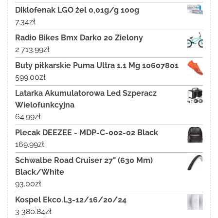
Diklofenak LGO żel 0,01g/g 100g
7.34
zł
Radio Bikes Bmx Darko 20 Zielony
2 713.99
zł
Buty piłkarskie Puma Ultra 1.1 Mg 10607801
599.00
zł
Latarka Akumulatorowa Led Szperacz
Wielofunkcyjna
64.99
zł
Plecak DEEZEE - MDP-C-002-02 Black
169.99
zł
Schwalbe Road Cruiser 27" (630 Mm)
Black/White
93.00
zł
Kospel Ekco.L3-12/16/20/24
3 380.84
zł