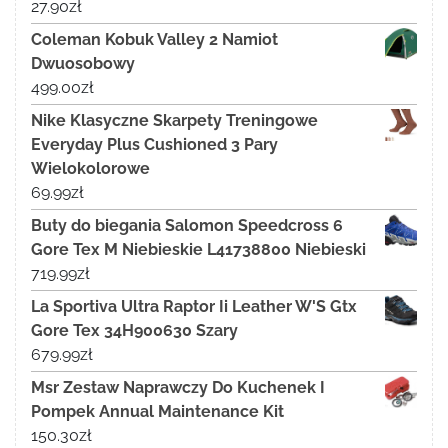
27.90
zł
Coleman Kobuk Valley 2 Namiot
Dwuosobowy
499.00
zł
Nike Klasyczne Skarpety Treningowe
Everyday Plus Cushioned 3 Pary
Wielokolorowe
69.99
zł
Buty do biegania Salomon Speedcross 6
Gore Tex M Niebieskie L41738800 Niebieski
719.99
zł
La Sportiva Ultra Raptor Ii Leather W'S Gtx
Gore Tex 34H900630 Szary
679.99
zł
Msr Zestaw Naprawczy Do Kuchenek I
Pompek Annual Maintenance Kit
150.30
zł