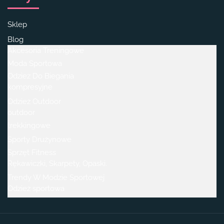
Sklep
Blog
Akcesoria Treningowe
Moda Sportowa
Odzież Do Biegania
kompresyjne
Odzież Outdoor
outdoor
trekkingowe
Sporty Drużynowe
Sprzęt Fitness
Rękawiczki, Skarpety, Opaski.
Trendy W Modzie Sportowej
Odzież sportowa