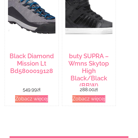
Black Diamond
buty SUPRA –
Mission Lt
Wmns Skytop
Bd5800019128
High
Black/Black
(BBW)
549.99
zł
288.00
zł
Zobacz więcej
Zobacz więcej