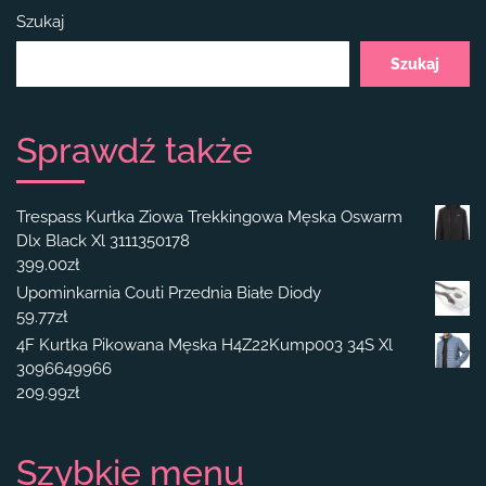
Szukaj
Szukaj
Sprawdź także
Trespass Kurtka Ziowa Trekkingowa Męska Oswarm
Dlx Black Xl 3111350178
399.00
zł
Upominkarnia Couti Przednia Białe Diody
59.77
zł
4F Kurtka Pikowana Męska H4Z22Kump003 34S Xl
3096649966
209.99
zł
Szybkie menu