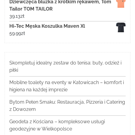
Dziewczęca bluzka z krótkim rękawem, Tom
Tailor TOM TAILOR
39.13
zł
Hi-Tec Męska Koszulka Maven Xl
59.99
zł
Skompletuj idealny zestaw do tenisa: buty, odzież i
piłki
Mobilne toalety na eventy w Katowicach – komfort i
higiena na każdej imprezie
Bytom Pełen Smaku: Restauracja, Pizzeria i Catering
z Dowozem
Geodeta z Kościana – kompleksowe usługi
geodezyjne w Wielkopolsce