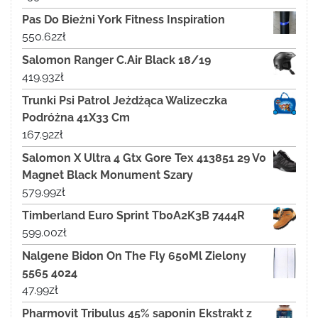
Pas Do Bieżni York Fitness Inspiration
550.62
zł
Salomon Ranger C.Air Black 18/19
419.93
zł
Trunki Psi Patrol Jeżdżąca Walizeczka
Podróżna 41X33 Cm
167.92
zł
Salomon X Ultra 4 Gtx Gore Tex 413851 29 V0
Magnet Black Monument Szary
579.99
zł
Timberland Euro Sprint Tb0A2K3B 7444R
599.00
zł
Nalgene Bidon On The Fly 650Ml Zielony
5565 4024
47.99
zł
Pharmovit Tribulus 45% saponin Ekstrakt z