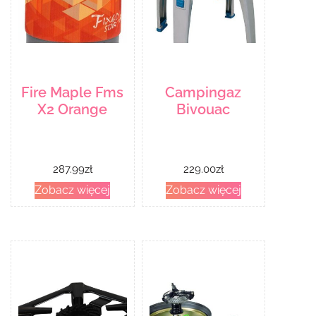
Fire Maple Fms
Campingaz
X2 Orange
Bivouac
287.99
zł
229.00
zł
Zobacz więcej
Zobacz więcej