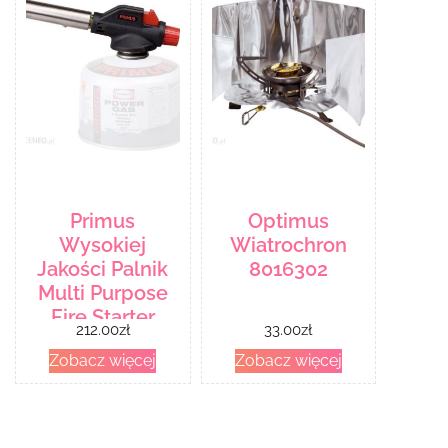
Primus
Optimus
Wysokiej
Wiatrochron
Jakości Palnik
8016302
Multi Purpose
Fire Starter
212.00
zł
33.00
zł
Firmy
Zobacz więcej
Zobacz więcej