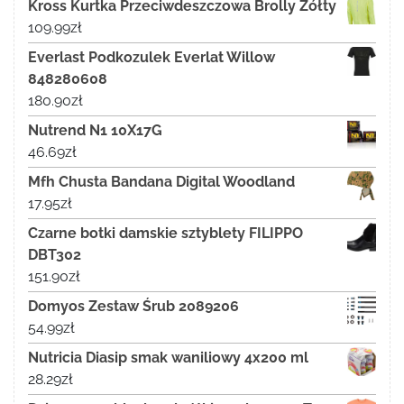
Kross Kurtka Przeciwdeszczowa Brolly Żółty
109.99
zł
Everlast Podkozulek Everlat Willow
848280608
180.90
zł
Nutrend N1 10X17G
46.69
zł
Mfh Chusta Bandana Digital Woodland
17.95
zł
Czarne botki damskie sztyblety FILIPPO
DBT302
151.90
zł
Domyos Zestaw Śrub 2089206
54.99
zł
Nutricia Diasip smak waniliowy 4x200 ml
28.29
zł