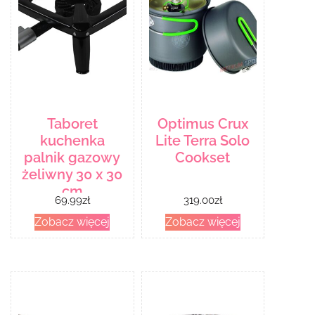
Taboret
Optimus Crux
kuchenka
Lite Terra Solo
palnik gazowy
Cookset
żeliwny 30 x 30
cm
69.99
zł
319.00
zł
Zobacz więcej
Zobacz więcej