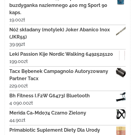
buzdyganka naziemnego 400 mg Sport 90
kaps.
19.00
zł
Nóż składany (motylek) Joker Abanico Inox
(JKR55)
39.99
zł
Leki Passion Kije Nordic Walking 6492525120
199.00
zł
Tacx Bębenek Campagnolo Autoryzowany
Partner Tacx
229.00
zł
Bh Fitness I.F2W G6473I Bluetooth
4 090.00
zł
Merida Ca-Md074 Czarno Zielony
44.90
zł
Primabiotic Suplement Diety Dla Urody