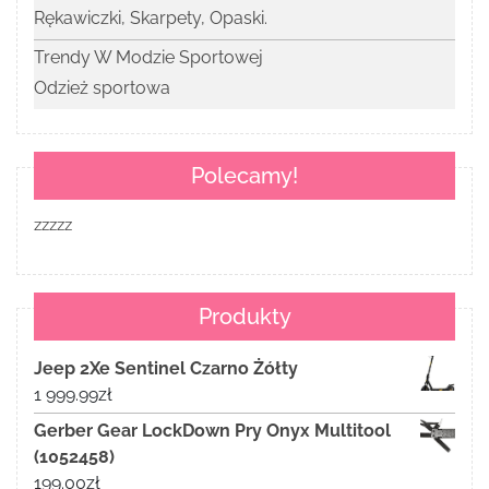
Rękawiczki, Skarpety, Opaski.
Trendy W Modzie Sportowej
Odzież sportowa
Polecamy!
zzzzz
Produkty
Jeep 2Xe Sentinel Czarno Żółty
1 999.99
zł
Gerber Gear LockDown Pry Onyx Multitool
(1052458)
199.00
zł