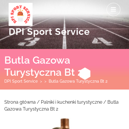
Skip
O
to
M
content
DPI Sport Service
Butla Gazowa
Turystyczna Bt 2
DPI Sport Service
> >
Butla Gazowa Turystyczna Bt 2
Strona główna
/
Palniki i kuchenki turystyczne
/ Butla
Gazowa Turystyczna Bt 2