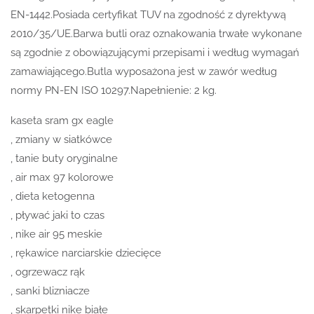
EN-1442.Posiada certyfikat TUV na zgodność z dyrektywą
2010/35/UE.Barwa butli oraz oznakowania trwałe wykonane
są zgodnie z obowiązującymi przepisami i według wymagań
zamawiającego.Butla wyposażona jest w zawór według
normy PN-EN ISO 10297.Napełnienie: 2 kg.
kaseta sram gx eagle
, zmiany w siatkówce
, tanie buty oryginalne
, air max 97 kolorowe
, dieta ketogenna
, pływać jaki to czas
, nike air 95 meskie
, rękawice narciarskie dziecięce
, ogrzewacz rąk
, sanki blizniacze
, skarpetki nike białe