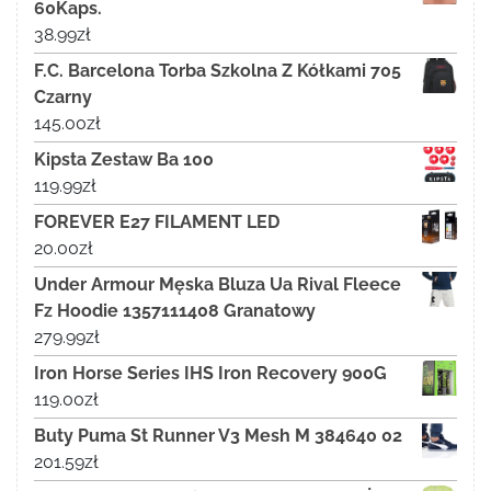
60Kaps.
38.99
zł
F.C. Barcelona Torba Szkolna Z Kółkami 705
Czarny
145.00
zł
Kipsta Zestaw Ba 100
119.99
zł
FOREVER E27 FILAMENT LED
20.00
zł
Under Armour Męska Bluza Ua Rival Fleece
Fz Hoodie 1357111408 Granatowy
279.99
zł
Iron Horse Series IHS Iron Recovery 900G
119.00
zł
Buty Puma St Runner V3 Mesh M 384640 02
201.59
zł