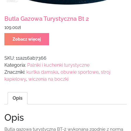
Butla Gazowa Turystyczna Bt 2
109.00
zł
Zobacz więcej
SKU:
11a216ab7366
Kategoria:
Palniki i kuchenki turystyczne
Znaczniki:
kurtka damska
,
obuwie sportowe
,
stroj
kapielowy
,
wiczenia na boczki
Opis
Opis
Butla gazowa turystyczna BT-2 wykonana zgodnie z normą