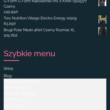
G-Form G Form Nakolanniki Pro X Knee S504377
Czarny
249.99
zł
Trec Nutrition Vitargo Electro Energy 1050g
83.29
zł
Brugi Polar Męski 4Net Czarny Rozmiar XL
109.78
zł
Szybkie menu
Sklep
Blog
Akcesoria Treningowe
Moda Sportowa
Odzież Do Biegania
kompresyjne
Odzież Outdoor