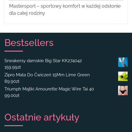
Mastersport – sportowy komfort w każdej odsłonie
dla całej rodziny
Bestsellers
Sneakersy damskie Big Star KK274042
159.99
zł
Zipro Mata Do Ćwiczeń 15Mm Lime Green
89.90
zł
Triumph Majtki Amourette Magic Wire Tai 40
99.00
zł
Ostatnie artykuły