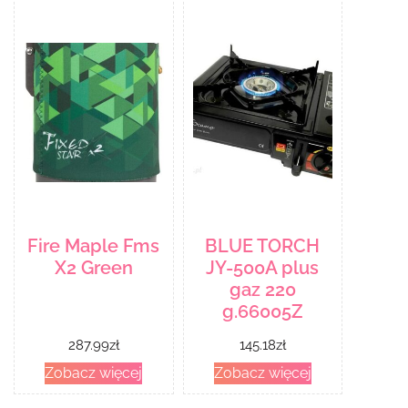
Fire Maple Fms
BLUE TORCH
X2 Green
JY-500A plus
gaz 220
g.66005Z
287.99
zł
145.18
zł
Zobacz więcej
Zobacz więcej