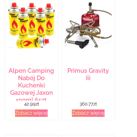
Alpen Camping
Primus Gravity
Nabój Do
Iii
Kuchenki
Gazowej Jaxon
400ml 6szt.
42.99
zł
360.77
zł
Zobacz więcej
Zobacz więcej