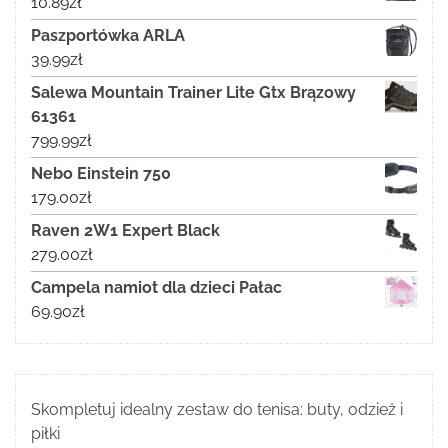
10.89
zł
Paszportówka ARLA
39.99
zł
Salewa Mountain Trainer Lite Gtx Brązowy
61361
799.99
zł
Nebo Einstein 750
179.00
zł
Raven 2W1 Expert Black
279.00
zł
Campela namiot dla dzieci Pałac
69.90
zł
Skompletuj idealny zestaw do tenisa: buty, odzież i
piłki