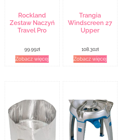
Rockland
Trangia
Zestaw Naczyń
Windscreen 27
Travel Pro
Upper
99.99
zł
108.30
zł
Zobacz więcej
Zobacz więcej