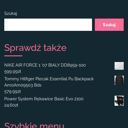
Szukaj
Szukaj
Sprawdź także
NIKE AIR FORCE 1 '07 BIALY DD8959-100
599.99
zł
Tommy Hilfiger Plecak Essential Pu Backpack
Am0Am09503 Bds
579.99
zł
Power System Rękawice Basic Evo 2100
24.60
zł
Szybkie menu