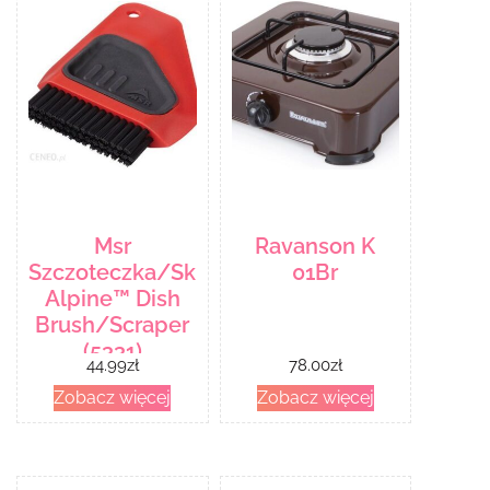
Msr
Ravanson K
Szczoteczka/Skrobaczka
01Br
Alpine™ Dish
Brush/Scraper
(5331)
44.99
zł
78.00
zł
Zobacz więcej
Zobacz więcej