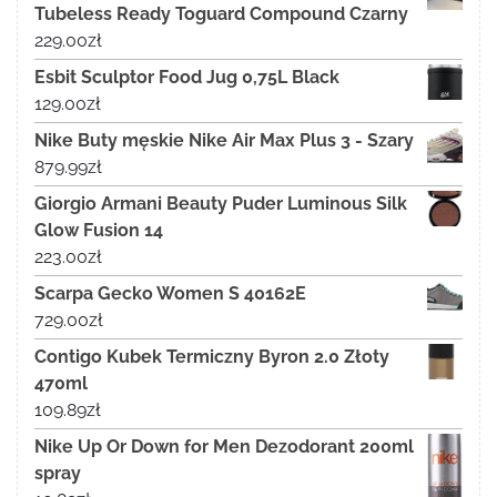
Tubeless Ready Toguard Compound Czarny
229.00
zł
Esbit Sculptor Food Jug 0,75L Black
129.00
zł
Nike Buty męskie Nike Air Max Plus 3 - Szary
879.99
zł
Giorgio Armani Beauty Puder Luminous Silk
Glow Fusion 14
223.00
zł
Scarpa Gecko Women S 40162E
729.00
zł
Contigo Kubek Termiczny Byron 2.0 Złoty
470ml
109.89
zł
Nike Up Or Down for Men Dezodorant 200ml
spray