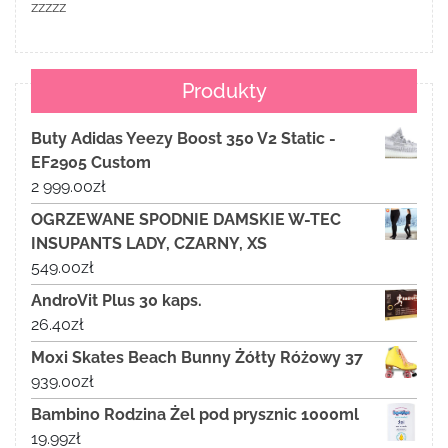
zzzzz
Produkty
Buty Adidas Yeezy Boost 350 V2 Static -
EF2905 Custom
2 999.00
zł
OGRZEWANE SPODNIE DAMSKIE W-TEC
INSUPANTS LADY, CZARNY, XS
549.00
zł
AndroVit Plus 30 kaps.
26.40
zł
Moxi Skates Beach Bunny Żółty Różowy 37
939.00
zł
Bambino Rodzina Żel pod prysznic 1000ml
19.99
zł