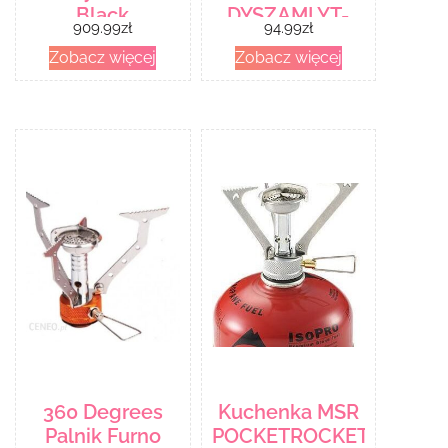
Black
DYSZAMI YT-
909.99
zł
94.99
zł
Apm040818103661
36731
Zobacz więcej
Zobacz więcej
360 Degrees
Kuchenka MSR
Palnik Furno
POCKETROCKET™