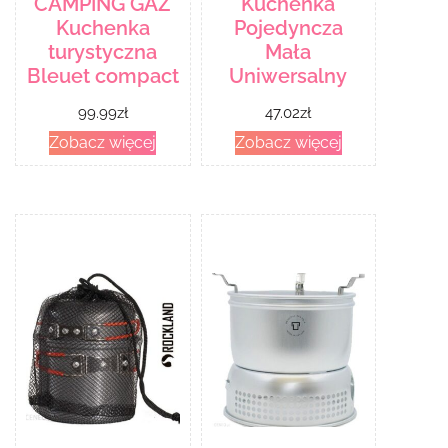
CAMPING GAZ
Kuchenka
Kuchenka
Pojedyncza
turystyczna
Mała
Bleuet compact
Uniwersalny
99.99
zł
47.02
zł
Zobacz więcej
Zobacz więcej