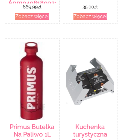
Apm040818092194
669.99
zł
35.00
zł
Zobacz więcej
Zobacz więcej
Primus Butelka
Kuchenka
Na Paliwo 1L
turystyczna