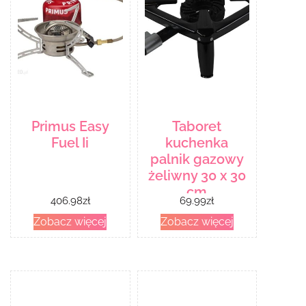
Primus Easy
Taboret
Fuel Ii
kuchenka
palnik gazowy
żeliwny 30 x 30
cm
406.98
zł
69.99
zł
Zobacz więcej
Zobacz więcej