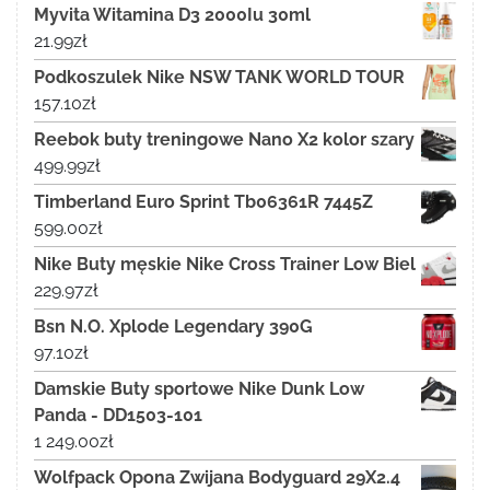
Myvita Witamina D3 2000Iu 30ml
21.99
zł
Podkoszulek Nike NSW TANK WORLD TOUR
157.10
zł
Reebok buty treningowe Nano X2 kolor szary
499.99
zł
Timberland Euro Sprint Tb06361R 7445Z
599.00
zł
Nike Buty męskie Nike Cross Trainer Low Biel
229.97
zł
Bsn N.O. Xplode Legendary 390G
97.10
zł
Damskie Buty sportowe Nike Dunk Low
Panda - DD1503-101
1 249.00
zł
Wolfpack Opona Zwijana Bodyguard 29X2.4