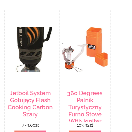
Jetboil System
360 Degrees
Gotujący Flash
Palnik
Cooking Carbon
Turystyczny
Szary
Furno Stove
With Igniter
779.00
zł
103.92
zł