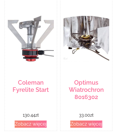
Coleman
Optimus
Fyrelite Start
Wiatrochron
8016302
130.44
zł
33.00
zł
Zobacz więcej
Zobacz więcej