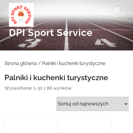
Skip
O
to
M
content
DPI Sport Service
Strona główna
/ Palniki i kuchenki turystyczne
Palniki i kuchenki turystyczne
Posortowane
Wyświetlanie 1–30 z 86 wyników
według
najnowszych