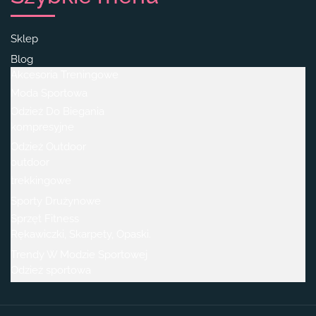
Sklep
Blog
Akcesoria Treningowe
Moda Sportowa
Odzież Do Biegania
kompresyjne
Odzież Outdoor
outdoor
trekkingowe
Sporty Drużynowe
Sprzęt Fitness
Rękawiczki, Skarpety, Opaski.
Trendy W Modzie Sportowej
Odzież sportowa