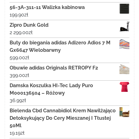
56-3A-311-11 Walizka kabinowa
199.90
zł
Zipro Dunk Gold
2 299.00
zł
Buty do biegania adidas Adizero Adios 7 M
Gx6647 Wielobarwny
599.00
zł
Obuwie adidas Originals RETROPY F2
399.00
zł
Damska Koszulka HI-Tec Lady Puro
M000136504 – Różowy
36.99
zł
Bielenda Cbd Cannabidiol Krem Nawilżająco
Detoksykujący Do Cery Mieszanej I Tłustej
50Ml
19.19
zł