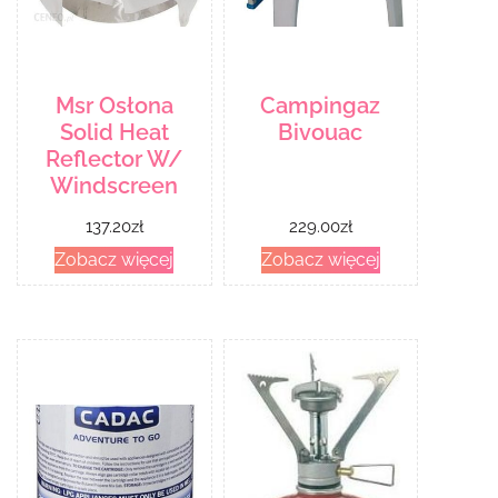
Msr Osłona
Campingaz
Solid Heat
Bivouac
Reflector W/
Windscreen
137.20
zł
229.00
zł
Zobacz więcej
Zobacz więcej