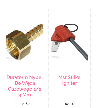
Duraterm Nypel
Msr Strike
Do Węża
Igniter
Gazowego 1/2
9 Mm
13.98
zł
94.99
zł