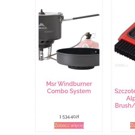
Msr Windburner
Combo System
Szczot
Al
Brush/
1 534.40
zł
Zobacz więcej
Zo