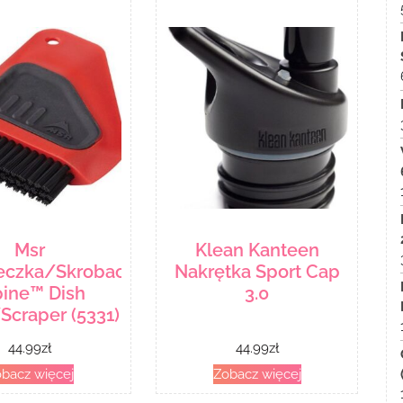
Msr
Klean Kanteen
eczka/Skrobaczka
Nakrętka Sport Cap
pine™ Dish
3.0
Scraper (5331)
44.99
zł
44.99
zł
bacz więcej
Zobacz więcej