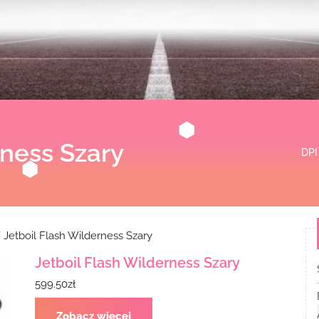
rness Szary
DPI
 Jetboil Flash Wilderness Szary
Jetboil Flash Wilderness Szary
599.50
zł
Zobacz więcej