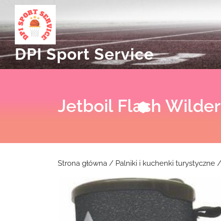
Skip
to
content
DPI Sport Service
Jetboil Flash Wilde
Strona główna
/
Palniki i kuchenki turystyczne
/