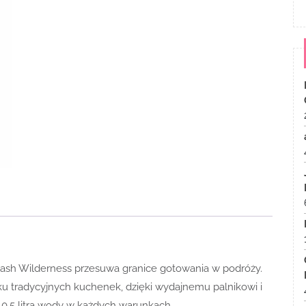
lash Wilderness przesuwa granice gotowania w podróży.
dku tradycyjnych kuchenek, dzięki wydajnemu palnikowi i
,5 litra wody w każdych warunkach.