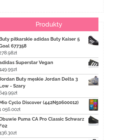
Produkty
Buty piłkarskie adidas Buty Kaiser 5
Goal 677358
278.98
zł
adidas Superstar Vegan
449.99
zł
Jordan Buty męskie Jordan Delta 3
Low - Szary
649.99
zł
Mio Cyclo Discover (442N50600012)
1 056.00
zł
Obuwie Puma CA Pro Classic Schwarz
F02
436.30
zł