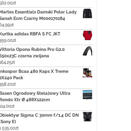
562.00
zł
Martes Essentials Damski Polar Lady
Sanah Ecm Czarny M000170184
64.99
zł
Kurtka adidas RBFA S FC JKT
359.00
zł
Vittoria Opona Rubino Pro G2.0
650x23C czarna zwijana
164.25
zł
Inkospor Bcaa 480 Kaps X Treme
2X240 Pack
358.20
zł
Basen Ogrodowy Stelażowy Ultra
Rondo Xtr Ø 488X122cm
114.00
zł
Obiektyw Sigma C 30mm f/1.4 DC DN
(Sony E)
1 535.00
zł