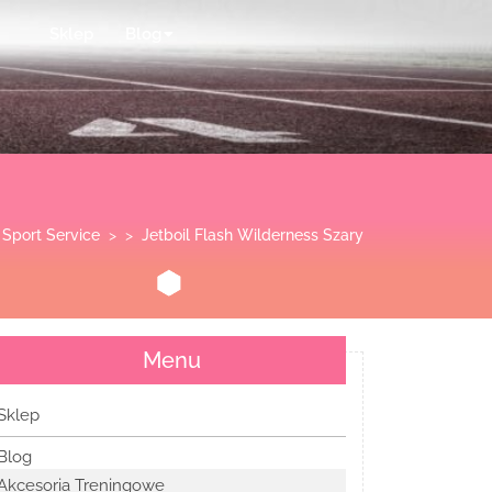
Sklep
Blog
 Sport Service
> >
Jetboil Flash Wilderness Szary
Menu
Sklep
Blog
Akcesoria Treningowe