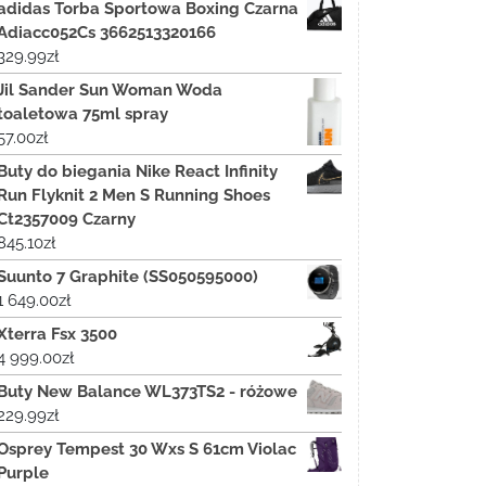
adidas Torba Sportowa Boxing Czarna
Adiacc052Cs 3662513320166
329.99
zł
Jil Sander Sun Woman Woda
toaletowa 75ml spray
57.00
zł
Buty do biegania Nike React Infinity
Run Flyknit 2 Men S Running Shoes
Ct2357009 Czarny
845.10
zł
Suunto 7 Graphite (SS050595000)
1 649.00
zł
Xterra Fsx 3500
4 999.00
zł
Buty New Balance WL373TS2 - różowe
229.99
zł
Osprey Tempest 30 Wxs S 61cm Violac
Purple