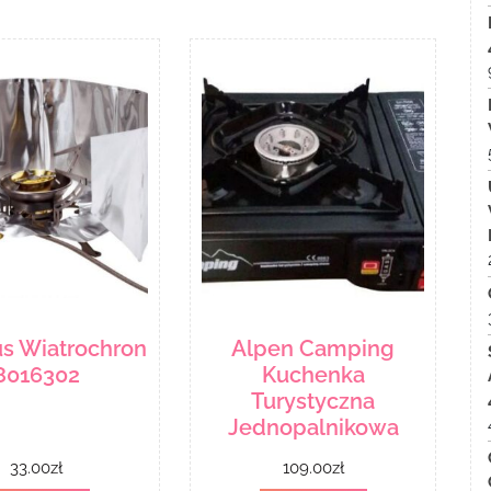
s Wiatrochron
Alpen Camping
8016302
Kuchenka
Turystyczna
Jednopalnikowa
33.00
zł
109.00
zł