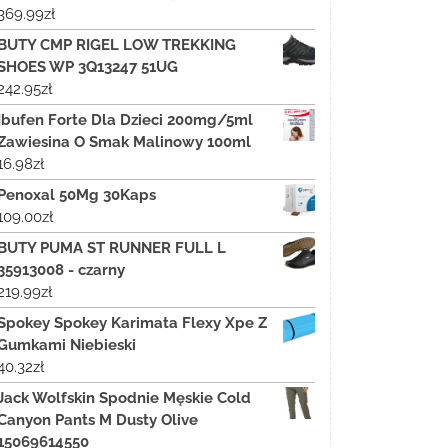
369.99
zł
BUTY CMP RIGEL LOW TREKKING
SHOES WP 3Q13247 51UG
242.95
zł
Ibufen Forte Dla Dzieci 200mg/5ml
Zawiesina O Smak Malinowy 100ml
16.98
zł
Penoxal 50Mg 30Kaps
109.00
zł
BUTY PUMA ST RUNNER FULL L
35913008 - czarny
219.99
zł
Spokey Spokey Karimata Flexy Xpe Z
Gumkami Niebieski
40.32
zł
Jack Wolfskin Spodnie Męskie Cold
Canyon Pants M Dusty Olive
15069614550