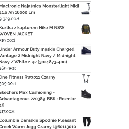
Mactronic Najaśnica Monsterlight Midi
41,6 Ah 18000 Lm
9 329.00
zł
Kurtka z kapturem Nike M NSW
WOVEN JACKET
519.00
zł
Under Armour Buty męskie Charged
Vantage 2 Midnight Navy / Midnight
Navy / White r. 42 (3024873-400)
269.95
zł
One Fitness Rw3011 Czarny
309.00
zł
Skechers Max Cushioning -
Advantageous 220389-BBK : Rozmiar -
46
417.00
zł
Columbia Damskie Spodnie Pleasant
Creek Warm Jogg Czarny 1960113010