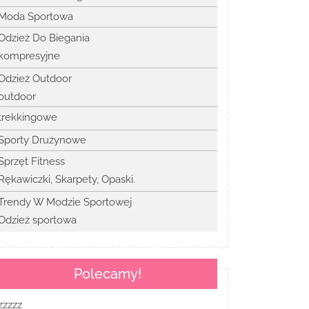
Moda Sportowa
Odzież Do Biegania
kompresyjne
Odzież Outdoor
outdoor
trekkingowe
Sporty Drużynowe
Sprzęt Fitness
Rękawiczki, Skarpety, Opaski.
Trendy W Modzie Sportowej
Odzież sportowa
Polecamy!
zzzzz