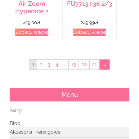
Air Zoom
FU7713 r.36 2/3
Hyperace 2
419.00
zł
249.99
zł
Zobacz więcej
Zobacz więcej
1
2
3
4
…
19
20
21
→
Menu
Sklep
Blog
Akcesoria Treningowe