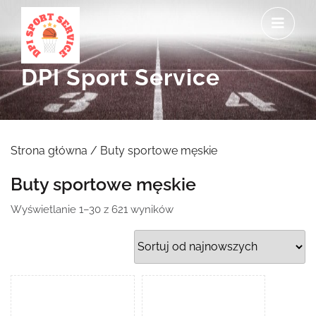
Skip
O
to
M
content
DPI Sport Service
Strona główna
/ Buty sportowe męskie
Buty sportowe męskie
Posortowane
Wyświetlanie 1–30 z 621 wyników
według
najnowszych