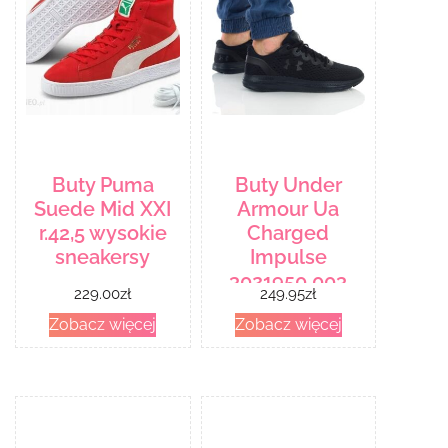
Buty Puma
Buty Under
Suede Mid XXI
Armour Ua
r.42,5 wysokie
Charged
sneakersy
Impulse
3021950 003
229.00
zł
249.95
zł
Zobacz więcej
Zobacz więcej