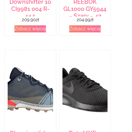
Downshifter 10
REEBOK
CI9981 004 R-
GL1000 GY5944
44,5
– Szary – 47
209.90
zł
204.99
zł
Zobacz więcej
Zobacz więcej