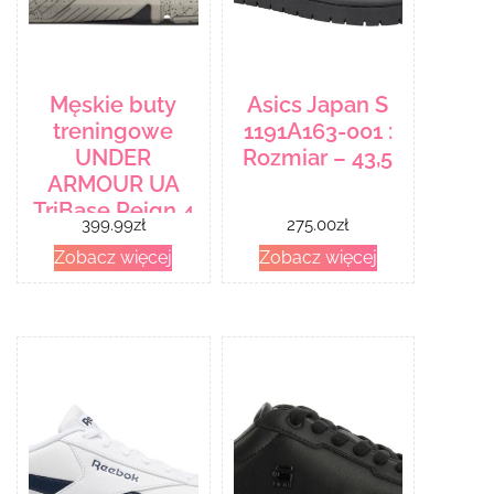
Męskie buty
Asics Japan S
treningowe
1191A163-001 :
UNDER
Rozmiar – 43,5
ARMOUR UA
TriBase Reign 4
399.99
zł
275.00
zł
Pro
Zobacz więcej
Zobacz więcej