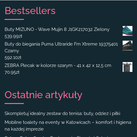
Bestsellers
Buty MIZUNO - Wave Mujin 8 J1GK217032 Zielony
539.99
zł
Buty do biegania Puma Ultraride Fm Xtreme 19375401
Czarny
592.10
zł
ZEBRA Plecak w kolorze szarym - 41 x 42 x 12,5 cm
70.95
zł
Ostatnie artykuły
Skompletuj idealny zestaw do tenisa: buty, odzież i piłki
Mobilne toalety na eventy w Katowicach – komfort i higiena
na każdej imprezie