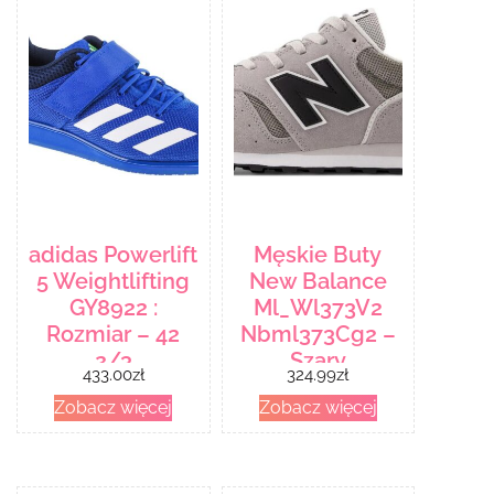
adidas Powerlift
Męskie Buty
5 Weightlifting
New Balance
GY8922 :
Ml_Wl373V2
Rozmiar – 42
Nbml373Cg2 –
2/3
Szary
433.00
zł
324.99
zł
Zobacz więcej
Zobacz więcej