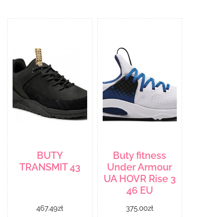
BUTY
Buty fitness
TRANSMIT 43
Under Armour
UA HOVR Rise 3
46 EU
467.49
zł
375.00
zł