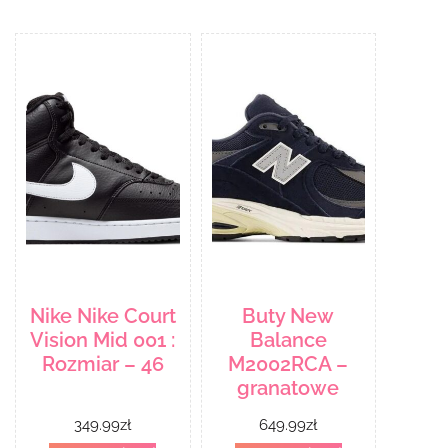
Nike Nike Court
Buty New
Vision Mid 001 :
Balance
Rozmiar – 46
M2002RCA –
granatowe
349.99
zł
649.99
zł