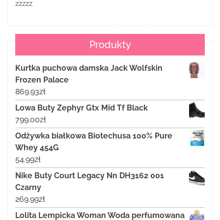
zzzzz
Produkty
Kurtka puchowa damska Jack Wolfskin
Frozen Palace
869.93
zł
Lowa Buty Zephyr Gtx Mid Tf Black
799.00
zł
Odżywka białkowa Biotechusa 100% Pure
Whey 454G
54.99
zł
Nike Buty Court Legacy Nn DH3162 001
Czarny
269.99
zł
Lolita Lempicka Woman Woda perfumowana