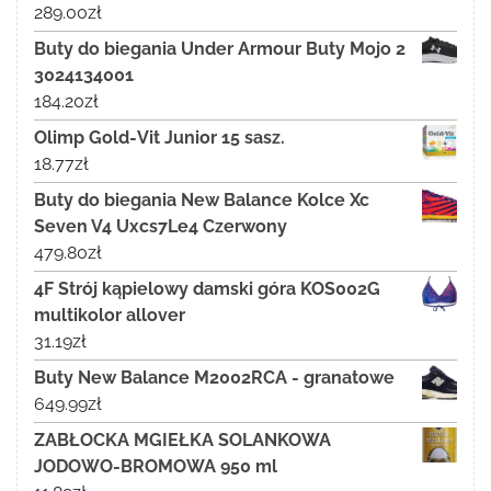
289.00
zł
Buty do biegania Under Armour Buty Mojo 2
3024134001
184.20
zł
Olimp Gold-Vit Junior 15 sasz.
18.77
zł
Buty do biegania New Balance Kolce Xc
Seven V4 Uxcs7Le4 Czerwony
479.80
zł
4F Strój kąpielowy damski góra KOS002G
multikolor allover
31.19
zł
Buty New Balance M2002RCA - granatowe
649.99
zł
ZABŁOCKA MGIEŁKA SOLANKOWA
JODOWO-BROMOWA 950 ml