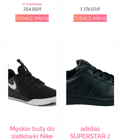
czarne
254.99
zł
1 174.50
zł
38586901
Zobacz więcej
Zobacz więcej
Męskie buty do
adidas
siatkówki Nike
SUPERSTAR J