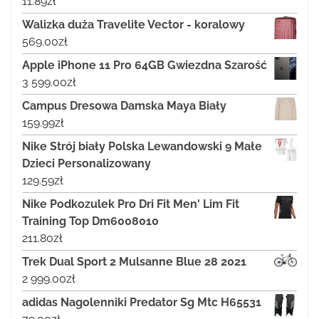
11.89
zł
Walizka duża Travelite Vector - koralowy
569.00
zł
Apple iPhone 11 Pro 64GB Gwiezdna Szarość
3 599.00
zł
Campus Dresowa Damska Maya Biały
159.99
zł
Nike Strój biały Polska Lewandowski 9 Małe
Dzieci Personalizowany
129.59
zł
Nike Podkozulek Pro Dri Fit Men' Lim Fit
Training Top Dm6008010
211.80
zł
Trek Dual Sport 2 Mulsanne Blue 28 2021
2 999.00
zł
adidas Nagolenniki Predator Sg Mtc H65531