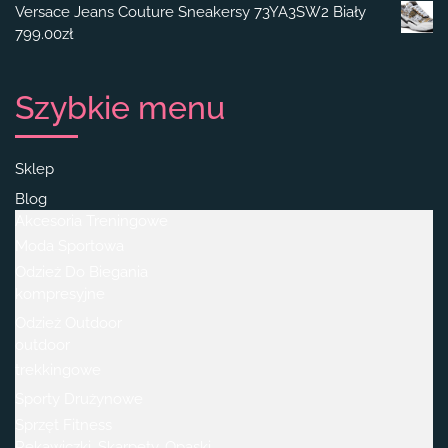
Versace Jeans Couture Sneakersy 73YA3SW2 Biały
799.00
zł
Szybkie menu
Sklep
Blog
Akcesoria Treningowe
Moda Sportowa
Odzież Do Biegania
kompresyjne
Odzież Outdoor
outdoor
trekkingowe
Sporty Drużynowe
Sprzęt Fitness
Rękawiczki, Skarpety, Opaski.