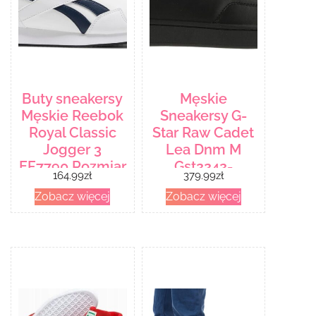
Buty sneakersy
Męskie
Męskie Reebok
Sneakersy G-
Royal Classic
Star Raw Cadet
Jogger 3
Lea Dnm M
EF7790 Rozmiar
Gst2242-
164.99
zł
379.99
zł
44.5
002521-0999 –
Zobacz więcej
Zobacz więcej
Czarny