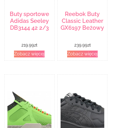
Buty sportowe
Reebok Buty
Adidas Seeley
Classic Leather
DB3144 42 2/3
GX6197 Beżowy
219.99
zł
239.99
zł
Zobacz więcej
Zobacz więcej