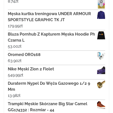
8.74
zł
Męska kurtka treningowa UNDER ARMOUR
SPORTSTYLE GRAPHIC TK JT
179.99
zł
Bluza Pornhub Z Kapturem Męska Hoodie Ph
Czarna L
53.00
zł
Oromed ORO168
63.90
zł
Nike Męski Zion 2 Fiolet
549.99
zł
Duraterm Nypel Do Węża Gazowego 1/2 9
Mm
13.98
zł
Trampki Męskie Skórzane Big Star Camel
GG174332 : Rozmiar - 44