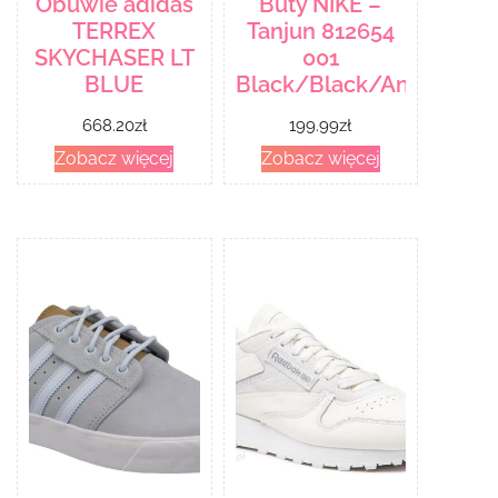
Obuwie adidas
Buty NIKE –
TERREX
Tanjun 812654
SKYCHASER LT
001
BLUE
Black/Black/Anthracite
668.20
zł
199.99
zł
Zobacz więcej
Zobacz więcej