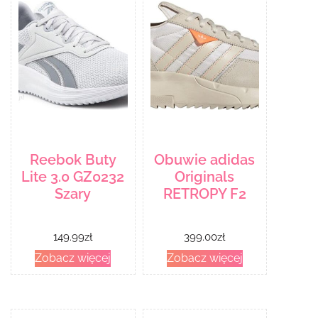
Reebok Buty
Obuwie adidas
Lite 3.0 GZ0232
Originals
Szary
RETROPY F2
149.99
zł
399.00
zł
Zobacz więcej
Zobacz więcej