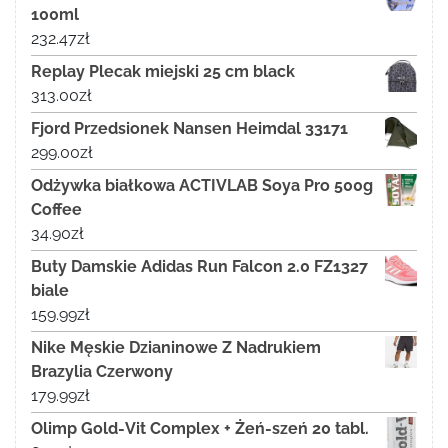
100ml
232.47
zł
Replay Plecak miejski 25 cm black
313.00
zł
Fjord Przedsionek Nansen Heimdal 33171
299.00
zł
Odżywka białkowa ACTIVLAB Soya Pro 500g
Coffee
34.90
zł
Buty Damskie Adidas Run Falcon 2.0 FZ1327
biale
159.99
zł
Nike Męskie Dzianinowe Z Nadrukiem
Brazylia Czerwony
179.99
zł
Olimp Gold-Vit Complex + Żeń-szeń 20 tabl.