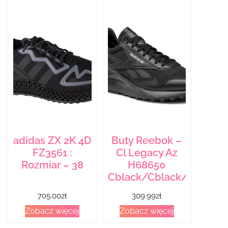
adidas ZX 2K 4D
Buty Reebok –
FZ3561 :
Cl Legacy Az
Rozmiar – 38
H68650
Cblack/Cblack/Aciyel
705.00
zł
309.99
zł
Zobacz więcej
Zobacz więcej