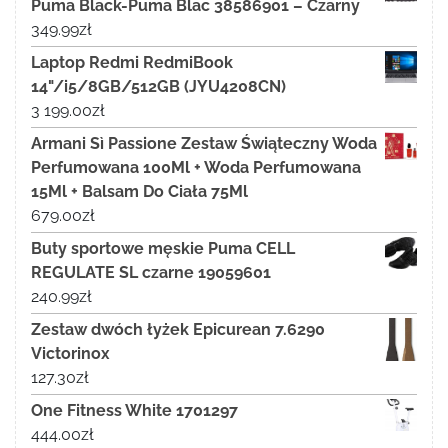
Puma Black-Puma Blac 38586901 – Czarny
349.99
zł
Laptop Redmi RedmiBook
14"/i5/8GB/512GB (JYU4208CN)
3 199.00
zł
Armani Sì Passione Zestaw Świąteczny Woda
Perfumowana 100Ml + Woda Perfumowana
15Ml + Balsam Do Ciała 75Ml
679.00
zł
Buty sportowe męskie Puma CELL
REGULATE SL czarne 19059601
240.99
zł
Zestaw dwóch łyżek Epicurean 7.6290
Victorinox
127.30
zł
One Fitness White 1701297
444.00
zł