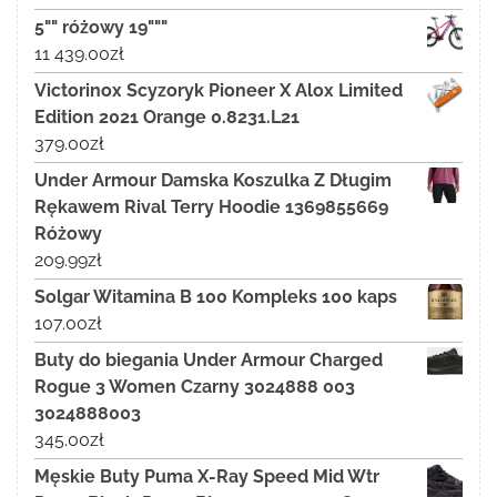
5"" różowy 19"""
11 439.00
zł
Victorinox Scyzoryk Pioneer X Alox Limited
Edition 2021 Orange 0.8231.L21
379.00
zł
Under Armour Damska Koszulka Z Długim
Rękawem Rival Terry Hoodie 1369855669
Różowy
209.99
zł
Solgar Witamina B 100 Kompleks 100 kaps
107.00
zł
Buty do biegania Under Armour Charged
Rogue 3 Women Czarny 3024888 003
3024888003
345.00
zł
Męskie Buty Puma X-Ray Speed Mid Wtr