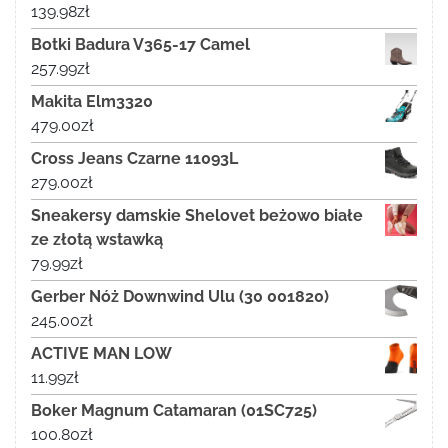
139.98
zł
Botki Badura V365-17 Camel
257.99
zł
Makita Elm3320
479.00
zł
Cross Jeans Czarne 11093L
279.00
zł
Sneakersy damskie Shelovet beżowo białe
ze złotą wstawką
79.99
zł
Gerber Nóż Downwind Ulu (30 001820)
245.00
zł
ACTIVE MAN LOW
11.99
zł
Boker Magnum Catamaran (01SC725)
100.80
zł