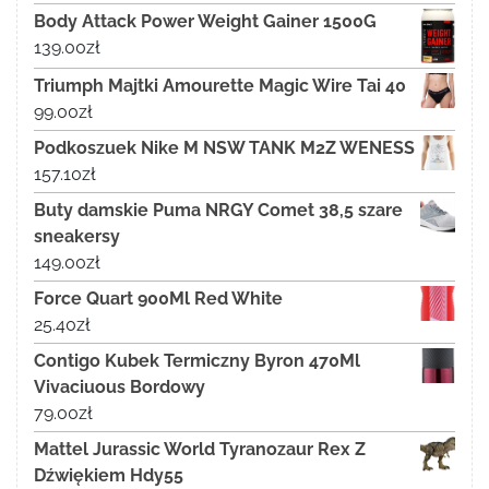
Body Attack Power Weight Gainer 1500G
139.00
zł
Triumph Majtki Amourette Magic Wire Tai 40
99.00
zł
Podkoszuek Nike M NSW TANK M2Z WENESS
157.10
zł
Buty damskie Puma NRGY Comet 38,5 szare
sneakersy
149.00
zł
Force Quart 900Ml Red White
25.40
zł
Contigo Kubek Termiczny Byron 470Ml
Vivaciuous Bordowy
79.00
zł
Mattel Jurassic World Tyranozaur Rex Z
Dźwiękiem Hdy55