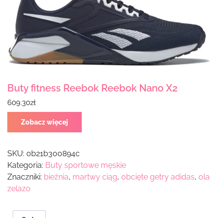
Buty fitness Reebok Reebok Nano X2
609.30
zł
Zobacz więcej
SKU:
0b21b300894c
Kategoria:
Buty sportowe męskie
Znaczniki:
bieżnia
,
martwy ciąg
,
obcięte getry adidas
,
ola
zelazo