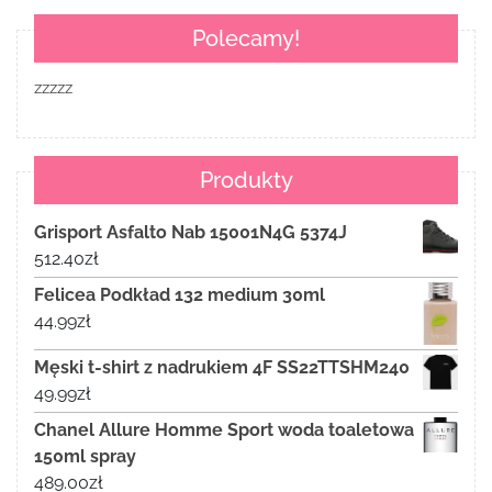
Polecamy!
zzzzz
Produkty
Grisport Asfalto Nab 15001N4G 5374J
512.40
zł
Felicea Podkład 132 medium 30ml
44.99
zł
Męski t-shirt z nadrukiem 4F SS22TTSHM240
49.99
zł
Chanel Allure Homme Sport woda toaletowa
150ml spray
489.00
zł