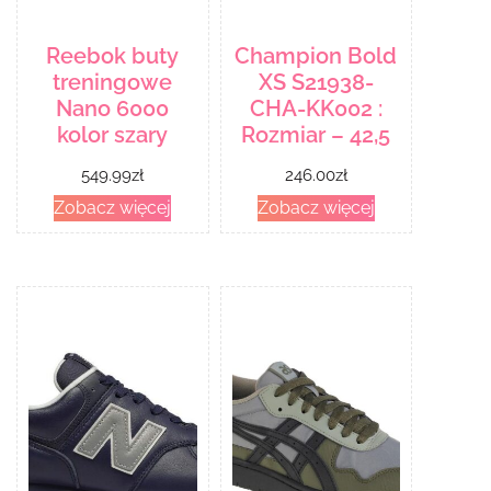
Reebok buty
Champion Bold
treningowe
XS S21938-
Nano 6000
CHA-KK002 :
kolor szary
Rozmiar – 42,5
549.99
zł
246.00
zł
Zobacz więcej
Zobacz więcej