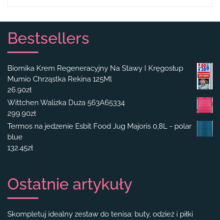
Bestsellers
Biomika Krem Regeneracyjny Na Stawy I Kręgosłup
Mumio Chrząstka Rekina 125Ml
26.90
zł
Wittchen Walizka Duża 563A65334
299.90
zł
Termos na jedzenie Esbit Food Jug Majoris 0,8L - polar
blue
132.45
zł
Ostatnie artykuły
Skompletuj idealny zestaw do tenisa: buty, odzież i piłki