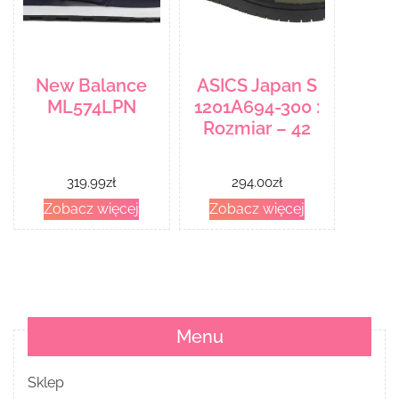
New Balance
ASICS Japan S
ML574LPN
1201A694-300 :
Rozmiar – 42
319.99
zł
294.00
zł
Zobacz więcej
Zobacz więcej
Menu
Sklep