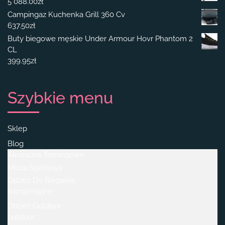
5 088.00
zł
Campingaz Kuchenka Grill 360 Cv
637.50
zł
Buty biegowe męskie Under Armour Hovr Phantom 2
CL
399.95
zł
Szybkie menu
Sklep
Blog
Akcesoria Treningowe
Moda Sportowa
Odzież Do Biegania
kompresyjne
Odzież Outdoor
outdoor