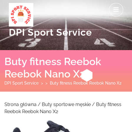
Skip
O
to
M
content
DPI Sport Service
Buty fitness Reebok
Reebok Nano X2
DPI Sport Service
> >
Buty fitness Reebok Reebok Nano X2
Strona główna
/
Buty sportowe męskie
/ Buty fitness
Reebok Reebok Nano X2