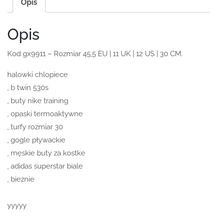
Opis
Opis
Kod gx9911 – Rozmiar 45,5 EU | 11 UK | 12 US | 30 CM.
halowki chlopiece
, b twin 530s
, buty nike training
, opaski termoaktywne
, turfy rozmiar 30
, gogle pływackie
, męskie buty za kostke
, adidas superstar biale
, bieżnie
yyyyy