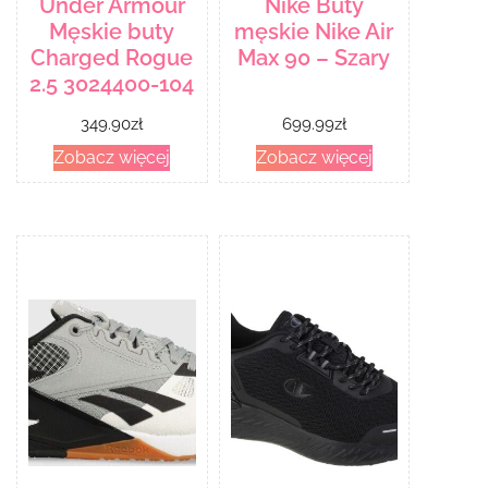
Under Armour
Nike Buty
Męskie buty
męskie Nike Air
Charged Rogue
Max 90 – Szary
2.5 3024400-104
349.90
zł
699.99
zł
Zobacz więcej
Zobacz więcej