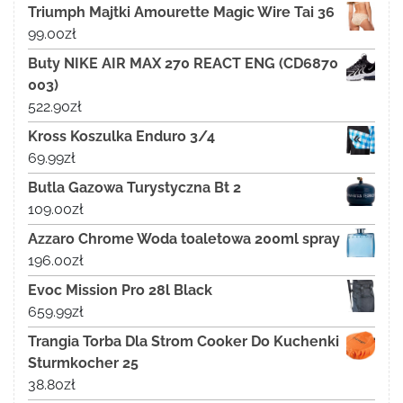
Triumph Majtki Amourette Magic Wire Tai 36
99.00
zł
Buty NIKE AIR MAX 270 REACT ENG (CD6870
003)
522.90
zł
Kross Koszulka Enduro 3/4
69.99
zł
Butla Gazowa Turystyczna Bt 2
109.00
zł
Azzaro Chrome Woda toaletowa 200ml spray
196.00
zł
Evoc Mission Pro 28l Black
659.99
zł
Trangia Torba Dla Strom Cooker Do Kuchenki
Sturmkocher 25
38.80
zł