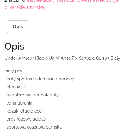
Znaczniki:
frisbee sklep
,
kurtki zimowe męskie
,
stroje
pilkarskie
,
unihokej
Opis
Opis
Under Armour Klapki Ua M Ansa Fix Sl 3023761-103 Biały
biały pas
, buty sportowe damskie promocje
, plecak 50 l
, rozmiarówka reebok buty
, vans ubrania
, kozaki dlugie ccc
, dres różowy adidas
, sportowa koszulka damska