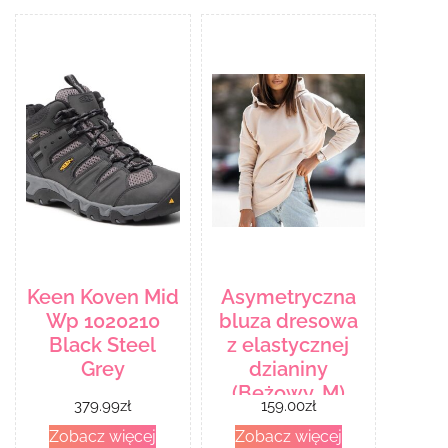
Keen Koven Mid
Asymetryczna
Wp 1020210
bluza dresowa
Black Steel
z elastycznej
Grey
dzianiny
(Beżowy, M)
379.99
zł
159.00
zł
Zobacz więcej
Zobacz więcej