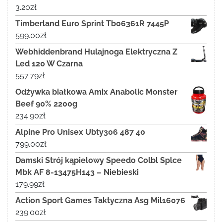
3.20
zł
Timberland Euro Sprint Tb06361R 7445P
599.00
zł
Webhiddenbrand Hulajnoga Elektryczna Z
Led 120 W Czarna
557.79
zł
Odżywka białkowa Amix Anabolic Monster
Beef 90% 2200g
234.90
zł
Alpine Pro Unisex Ubty306 487 40
799.00
zł
Damski Strój kąpielowy Speedo Colbl Splce
Mbk AF 8-13475H143 – Niebieski
179.99
zł
Action Sport Games Taktyczna Asg Mil16076
239.00
zł