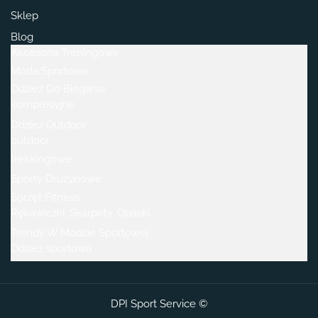
Sklep
Blog
Akcesoria Treningowe
Moda Sportowa
Odzież Do Biegania
kompresyjne
Odzież Outdoor
outdoor
trekkingowe
Sporty Drużynowe
Sprzęt Fitness
Rękawiczki, Skarpety, Opaski.
Trendy W Modzie Sportowej
Odzież sportowa
DPI Sport Service ©