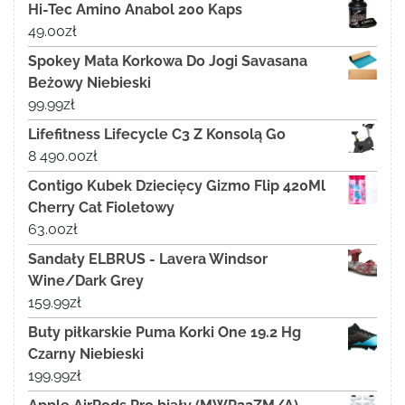
Hi-Tec Amino Anabol 200 Kaps
49.00
zł
Spokey Mata Korkowa Do Jogi Savasana
Beżowy Niebieski
99.99
zł
Lifefitness Lifecycle C3 Z Konsolą Go
8 490.00
zł
Contigo Kubek Dziecięcy Gizmo Flip 420Ml
Cherry Cat Fioletowy
63.00
zł
Sandały ELBRUS - Lavera Windsor
Wine/Dark Grey
159.99
zł
Buty piłkarskie Puma Korki One 19.2 Hg
Czarny Niebieski
199.99
zł