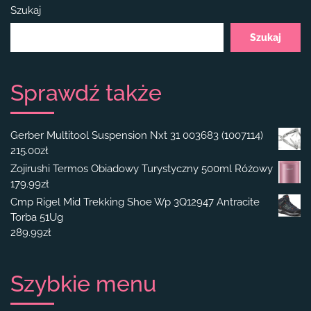
Szukaj
Szukaj
Sprawdź także
Gerber Multitool Suspension Nxt 31 003683 (1007114)
215.00
zł
Zojirushi Termos Obiadowy Turystyczny 500ml Różowy
179.99
zł
Cmp Rigel Mid Trekking Shoe Wp 3Q12947 Antracite
Torba 51Ug
289.99
zł
Szybkie menu