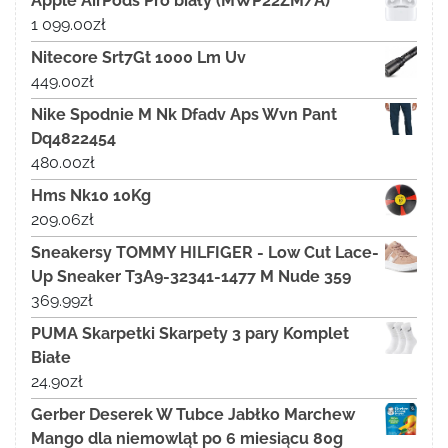
Apple AirPods Pro biały (MWP22ZM/A)
1 099.00
zł
Nitecore Srt7Gt 1000 Lm Uv
449.00
zł
Nike Spodnie M Nk Dfadv Aps Wvn Pant
Dq4822454
480.00
zł
Hms Nk10 10Kg
209.06
zł
Sneakersy TOMMY HILFIGER - Low Cut Lace-
Up Sneaker T3A9-32341-1477 M Nude 359
369.99
zł
PUMA Skarpetki Skarpety 3 pary Komplet
Białe
24.90
zł
Gerber Deserek W Tubce Jabłko Marchew
Mango dla niemowląt po 6 miesiącu 80g