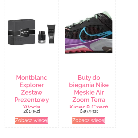
Montblanc
Buty do
Explorer
biegania Nike
Zestaw
Męskie Air
Prezentowy
Zoom Terra
Woda
Kiger 8 Czerń
281.95
zł
649.99
zł
Perfumowana
Zobacz więcej
Zobacz więcej
Spray 60 Ml +
Shower Gel 100
Ml 1 Stk.