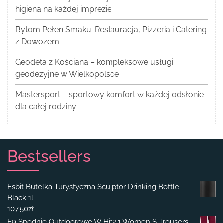
higiena na każdej imprezie
Bytom Pełen Smaku: Restauracja, Pizzeria i Catering
z Dowozem
Geodeta z Kościana – kompleksowe usługi
geodezyjne w Wielkopolsce
Mastersport – sportowy komfort w każdej odsłonie
dla całej rodziny
Bestsellers
Esbit Butelka Turystyczna Sculptor Drinking Bottle
Black 1l
107.50
zł
E9 Spodnie Outdoorowe W Hit2.1 Women S Trousers