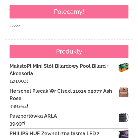
Polecamy!
zzzzz
Produkty
MakstoPl Mini Stół Bilardowy Pool Bilard +
Akcesoria
129.00
zł
Herschel Plecak Wr Clscxl 11015 02077 Ash
Rose
399.99
zł
Paszportówka ARLA
39.99
zł
PHILIPS HUE Zewnętrzna taśma LED z