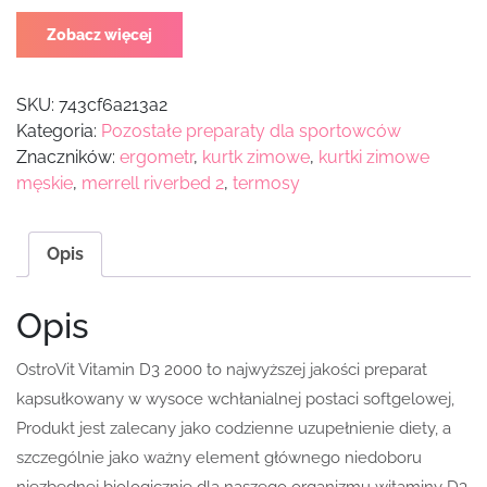
Zobacz więcej
SKU:
743cf6a213a2
Kategoria:
Pozostałe preparaty dla sportowców
Znaczników:
ergometr
,
kurtk zimowe
,
kurtki zimowe
męskie
,
merrell riverbed 2
,
termosy
Opis
Opis
OstroVit Vitamin D3 2000 to najwyższej jakości preparat
kapsułkowany w wysoce wchłanialnej postaci softgelowej,
Produkt jest zalecany jako codzienne uzupełnienie diety, a
szczególnie jako ważny element głównego niedoboru
niezbędnej biologicznie dla naszego organizmu witaminy D3,