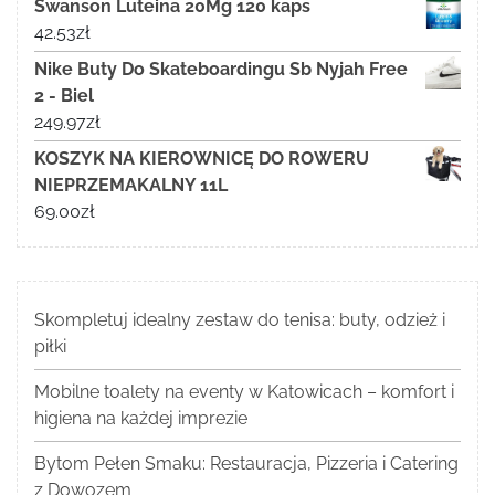
Swanson Luteina 20Mg 120 kaps
42.53
zł
Nike Buty Do Skateboardingu Sb Nyjah Free
2 - Biel
249.97
zł
KOSZYK NA KIEROWNICĘ DO ROWERU
NIEPRZEMAKALNY 11L
69.00
zł
Skompletuj idealny zestaw do tenisa: buty, odzież i
piłki
Mobilne toalety na eventy w Katowicach – komfort i
higiena na każdej imprezie
Bytom Pełen Smaku: Restauracja, Pizzeria i Catering
z Dowozem