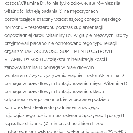
kośćca.Witamina D3 to nie tylko zdrowie, ale również siła i
witalność. Istnieją badania [1] na mężczyznach
potwierdzające znaczny wzrost fizjologicznego męskiego
hormonu – testosteronu podczas suplementacji
odpowiedniej dawki witaminy D3. W grupie mężczyzn, którzy
przyjmowali placebo nie odnotowano tego typu rekacji
organizmu.WŁAŚCIWOŚCI SUPLEMENTU OSTROVIT
VITAMIN D3 5000 IUZwiększa mineralizację kości i
zębówWitamina D pomaga w prawidłowym
wchłanianiu/wykorzystywaniu wapnia i fosforuWitamina D
pomaga w prawidłowym funkcjonowaniu mięśniWitamina D
pomaga w prawidłowym funkcjonowaniu układu
odpornościowegoBierze udział w procesie podziału
komórekJest idealna do podniesienia swojego
fizjologicznego poziomu testosteronu.Spożywać 1 porcję (1
kapsułka) dziennie 30 min przed posiłkiem.Przed
zastosowaniem wskazane jest wykonanie badania 25-(OH)D