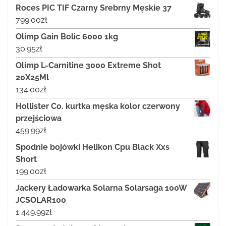
Roces PIC TIF Czarny Srebrny Męskie 37
799.00
zł
Olimp Gain Bolic 6000 1kg
30.95
zł
Olimp L-Carnitine 3000 Extreme Shot
20X25Ml
134.00
zł
Hollister Co. kurtka męska kolor czerwony
przejściowa
459.99
zł
Spodnie bojówki Helikon Cpu Black Xxs
Short
199.00
zł
Jackery Ładowarka Solarna Solarsaga 100W
JCSOLAR100
1 449.99
zł