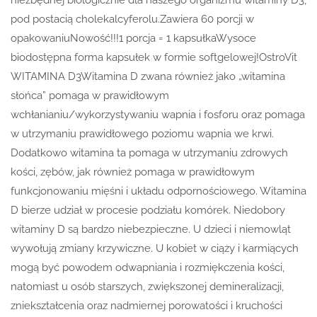
pod postacią cholekalcyferolu.Zawiera 60 porcji w
opakowaniuNowość!!!1 porcja = 1 kapsułkaWysoce
biodostępna forma kapsułek w formie softgelowej!OstroVit
WITAMINA D3Witamina D zwana również jako „witamina
słońca” pomaga w prawidłowym
wchłanianiu/wykorzystywaniu wapnia i fosforu oraz pomaga
w utrzymaniu prawidłowego poziomu wapnia we krwi.
Dodatkowo witamina ta pomaga w utrzymaniu zdrowych
kości, zębów, jak również pomaga w prawidłowym
funkcjonowaniu mięśni i układu odpornościowego. Witamina
D bierze udział w procesie podziału komó­rek. Niedobory
witaminy D są bardzo niebezpieczne. U dzieci i niemowląt
wywołują zmiany krzywiczne. U kobiet w ciąży i karmiących
mogą być powodem odwapniania i rozmiękczenia kości,
natomiast u osób starszych, zwiększonej demineralizacji,
zniekształcenia oraz nadmiernej porowatości i kruchości