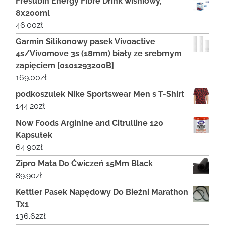
Fresubin Energy Fibre Drink wiśniowy,
8x200ml
46.00
zł
Garmin Silikonowy pasek Vivoactive
4s/Vivomove 3s (18mm) biały ze srebrnym
zapięciem [0101293200B]
169.00
zł
podkoszulek Nike Sportswear Men s T-Shirt
144.20
zł
Now Foods Arginine and Citrulline 120
Kapsułek
64.90
zł
Zipro Mata Do Ćwiczeń 15Mm Black
89.90
zł
Kettler Pasek Napędowy Do Bieżni Marathon
Tx1
136.62
zł