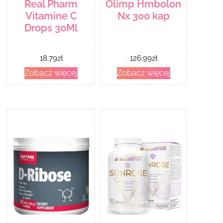
Real Pharm
Olimp Hmbolon
Vitamine C
Nx 300 kap
Drops 30Ml
18.79
zł
126.99
zł
Zobacz więcej
Zobacz więcej