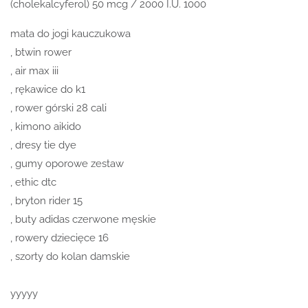
(cholekalcyferol) 50 mcg / 2000 I.U. 1000
mata do jogi kauczukowa
, btwin rower
, air max iii
, rękawice do k1
, rower górski 28 cali
, kimono aikido
, dresy tie dye
, gumy oporowe zestaw
, ethic dtc
, bryton rider 15
, buty adidas czerwone męskie
, rowery dziecięce 16
, szorty do kolan damskie
yyyyy