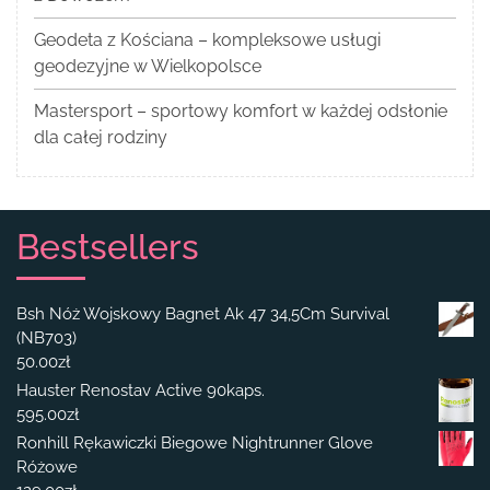
Geodeta z Kościana – kompleksowe usługi
geodezyjne w Wielkopolsce
Mastersport – sportowy komfort w każdej odsłonie
dla całej rodziny
Bestsellers
Bsh Nóż Wojskowy Bagnet Ak 47 34,5Cm Survival
(NB703)
50.00
zł
Hauster Renostav Active 90kaps.
595.00
zł
Ronhill Rękawiczki Biegowe Nightrunner Glove
Różowe