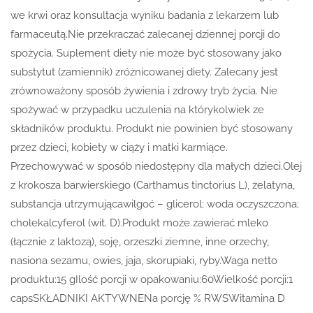
we krwi oraz konsultacja wyniku badania z lekarzem lub
farmaceutą.Nie przekraczać zalecanej dziennej porcji do
spożycia. Suplement diety nie może być stosowany jako
substytut (zamiennik) zróżnicowanej diety. Zalecany jest
zrównoważony sposób żywienia i zdrowy tryb życia. Nie
spożywać w przypadku uczulenia na którykolwiek ze
składników produktu. Produkt nie powinien być stosowany
przez dzieci, kobiety w ciąży i matki karmiące.
Przechowywać w sposób niedostępny dla małych dzieci.Olej
z krokosza barwierskiego (Carthamus tinctorius L), żelatyna,
substancja utrzymującawilgoć – glicerol; woda oczyszczona;
cholekalcyferol (wit. D).Produkt może zawierać mleko
(łącznie z laktozą), soję, orzeszki ziemne, inne orzechy,
nasiona sezamu, owies, jaja, skorupiaki, ryby.Waga netto
produktu:15 gIlość porcji w opakowaniu:60Wielkość porcji:1
capsSKŁADNIKI AKTYWNENa porcję % RWSWitamina D