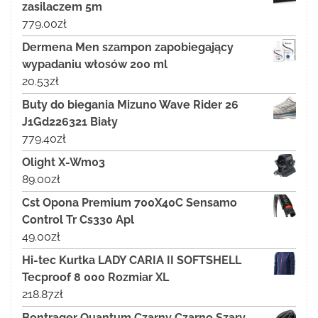
zasilaczem 5m
779.00
zł
Dermena Men szampon zapobiegający
wypadaniu włosów 200 ml
20.53
zł
Buty do biegania Mizuno Wave Rider 26
J1Gd226321 Biały
779.40
zł
Olight X-Wm03
89.00
zł
Cst Opona Premium 700X40C Sensamo
Control Tr Cs330 Apl
49.00
zł
Hi-tec Kurtka LADY CARIA II SOFTSHELL
Tecproof 8 000 Rozmiar XL
218.87
zł
Bontrager Quantum Czarny Czarno Szary