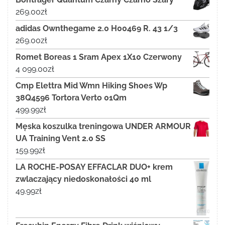
269.00
zł
adidas Ownthegame 2.0 H00469 R. 43 1/3
269.00
zł
Romet Boreas 1 Sram Apex 1X10 Czerwony
4 099.00
zł
Cmp Elettra Mid Wmn Hiking Shoes Wp
38Q4596 Tortora Verto 01Qm
499.99
zł
Męska koszulka treningowa UNDER ARMOUR
UA Training Vent 2.0 SS
159.99
zł
LA ROCHE-POSAY EFFACLAR DUO+ krem
zwlaczający niedoskonałości 40 ml
49.99
zł