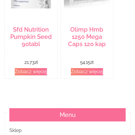
Sfd Nutrition
Olimp Hmb
Pumpkin Seed
1250 Mega
90tabl
Caps 120 kap
21.73
zł
54.15
zł
Zobacz więcej
Zobacz więcej
Menu
Sklep