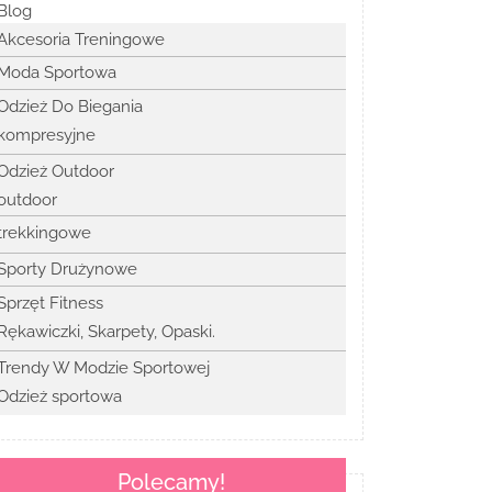
Blog
Akcesoria Treningowe
Moda Sportowa
Odzież Do Biegania
kompresyjne
Odzież Outdoor
outdoor
trekkingowe
Sporty Drużynowe
Sprzęt Fitness
Rękawiczki, Skarpety, Opaski.
Trendy W Modzie Sportowej
Odzież sportowa
Polecamy!