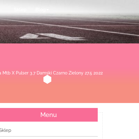
Sklep
Blog
a Mtb X Pulser 3.7 Damski Czarno Zielony 27.5 2022
Menu
Sklep