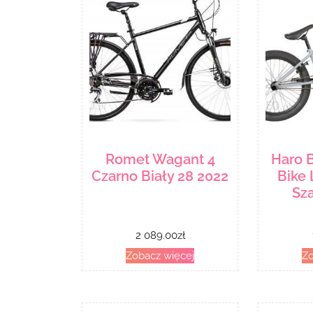
Romet Wagant 4
Haro 
Czarno Biały 28 2022
Bike 
Sza
2 089.00
zł
Zobacz więcej
Zo