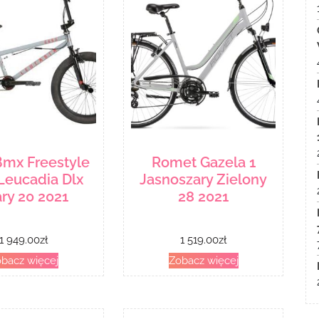
Bmx Freestyle
Romet Gazela 1
Leucadia Dlx
Jasnoszary Zielony
ry 20 2021
28 2021
1 949.00
zł
1 519.00
zł
bacz więcej
Zobacz więcej