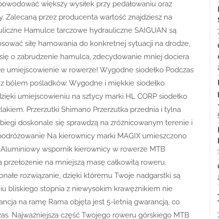
powodować większy wysiłek przy pedałowaniu oraz
y. Zalecaną przez producenta wartość znajdziesz na
uliczne Hamulce tarczowe hydrauliczne SAIGUAN są
ować siłę hamowania do konkretnej sytuacji na drodze,
 się o zabrudzenie hamulca, zdecydowanie mniej dociera
sze umiejscowienie w rowerze! Wygodne siodełko Podczas
u z bólem pośladków. Wygodne i miękkie siodełko
zięki umiejscowieniu na sztycy marki HL CORP siodełko
akiem. Przerzutki Shimano Przerzutka przednia i tylna
iegi doskonale się sprawdzą na zróżnicowanym terenie i
odróżowanie Na kierownicy marki MAGIX umieszczono
 Aluminiowy wspornik kierownicy w rowerze MTB
ma przełożenie na mniejszą masę całkowitą roweru.
ałe rozwiązanie, dzięki któremu Twoje nadgarstki są
niu bliskiego stopnia z niewysokim krawężnikiem nie
ncja na ramę Rama objęta jest 5-letnią gwarancją, co
zas. Najważniejsza część Twojego roweru górskiego MTB