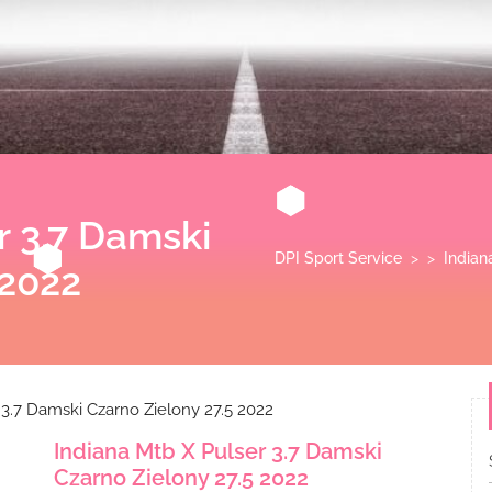
r 3.7 Damski
DPI Sport Service
> >
Indian
 2022
 3.7 Damski Czarno Zielony 27.5 2022
Indiana Mtb X Pulser 3.7 Damski
Czarno Zielony 27.5 2022