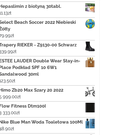
Hepaslimin z biotyną 30tabl.
11.13
zł
Select Beach Soccer 2022 Niebieski
Żółty
79.99
zł
Trapery RIEKER - Z9130-00 Schwarz
339.99
zł
ESTEE LAUDER Double Wear Stay-in-
Place Podkład SPF 10 6W1
Sandalwood 30ml
123.50
zł
Himo Zb20 Max Szary 20 2022
5 999.00
zł
Flow Fitness Dtm100I
3 333.00
zł
Nike Blue Man Woda Toaletowa 100Ml
48.90
zł