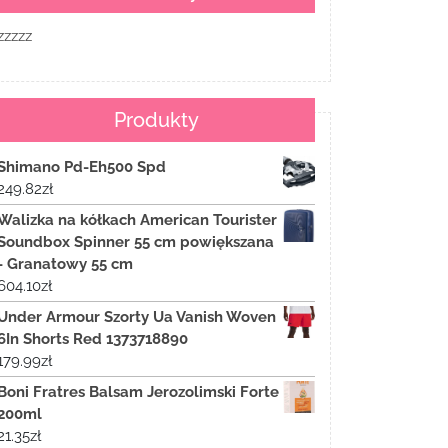
zzzzz
Produkty
Shimano Pd-Eh500 Spd
249.82
zł
Walizka na kółkach American Tourister
Soundbox Spinner 55 cm powiększana
- Granatowy 55 cm
604.10
zł
Under Armour Szorty Ua Vanish Woven
6In Shorts Red 1373718890
179.99
zł
Boni Fratres Balsam Jerozolimski Forte
200ml
21.35
zł