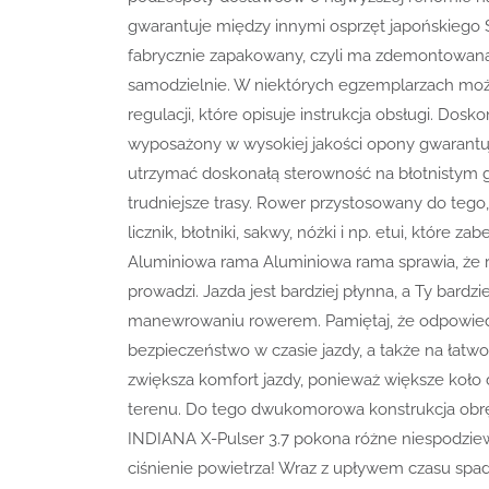
gwarantuje między innymi osprzęt japońskiego
fabrycznie zapakowany, czyli ma zdemontowaną k
samodzielnie. W niektórych egzemplarzach mo
regulacji, które opisuje instrukcja obsługi. Dos
wyposażony w wysokiej jakości opony gwarantuj
utrzymać doskonałą sterowność na błotnistym gru
trudniejsze trasy. Rower przystosowany do tego
licznik, błotniki, sakwy, nóżki i np. etui, które 
Aluminiowa rama Aluminiowa rama sprawia, że row
prowadzi. Jazda jest bardziej płynna, a Ty bardz
manewrowaniu rowerem. Pamiętaj, że odpowied
bezpieczeństwo w czasie jazdy, a także na łatw
zwiększa komfort jazdy, ponieważ większe koło d
terenu. Do tego dwukomorowa konstrukcja obrę
INDIANA X-Pulser 3.7 pokona różne niespodziew
ciśnienie powietrza! Wraz z upływem czasu spada