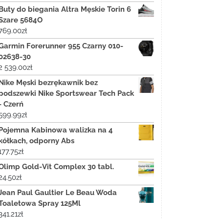
Buty do biegania Altra Męskie Torin 6
Szare 5684O
769.00
zł
Garmin Forerunner 955 Czarny 010-
02638-30
2 539.00
zł
Nike Męski bezrękawnik bez
podszewki Nike Sportswear Tech Pack
- Czerń
599.99
zł
Pojemna Kabinowa walizka na 4
kółkach, odporny Abs
177.75
zł
Olimp Gold-Vit Complex 30 tabl.
24.50
zł
Jean Paul Gaultier Le Beau Woda
Toaletowa Spray 125Ml
341.21
zł