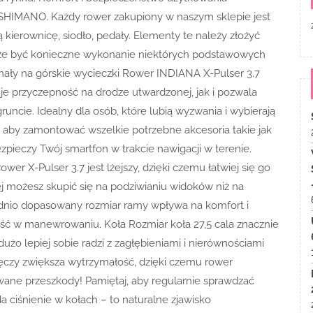
 SHIMANO. Każdy rower zakupiony w naszym sklepie jest
ierownicę, siodło, pedały. Elementy te należy złożyć
że być konieczne wykonanie niektórych podstawowych
konały na górskie wycieczki Rower INDIANA X-Pulser 3.7
e przyczepność na drodze utwardzonej, jak i pozwala
ncie. Idealny dla osób, które lubią wyzwania i wybierają
, aby zamontować wszelkie potrzebne akcesoria takie jak
zabezpieczy Twój smartfon w trakcie nawigacji w terenie.
er X-Pulser 3.7 jest lżejszy, dzięki czemu łatwiej się go
iej możesz skupić się na podziwianiu widoków niż na
nio dopasowany rozmiar ramy wpływa na komfort i
ość w manewrowaniu. Koła Rozmiar koła 27,5 cala znacznie
użo lepiej sobie radzi z zagłębieniami i nierównościami
czy zwiększa wytrzymałość, dzięki czemu rower
ane przeszkody! Pamiętaj, aby regularnie sprawdzać
 ciśnienie w kołach – to naturalne zjawisko