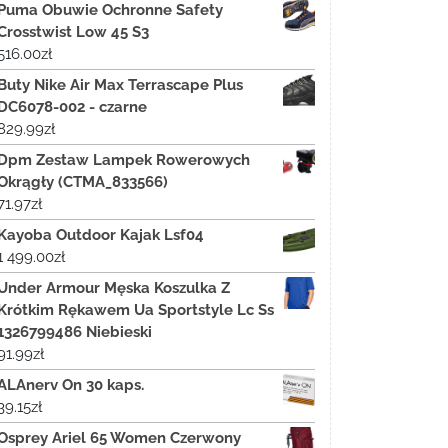
Puma Obuwie Ochronne Safety
Crosstwist Low 45 S3
516.00
zł
Buty Nike Air Max Terrascape Plus
DC6078-002 - czarne
829.99
zł
Dpm Zestaw Lampek Rowerowych
Okrągły (CTMA_833566)
71.97
zł
Kayoba Outdoor Kajak Lsf04
1 499.00
zł
Under Armour Męska Koszulka Z
Krótkim Rękawem Ua Sportstyle Lc Ss
1326799486 Niebieski
91.99
zł
ALAnerv On 30 kaps.
39.15
zł
Osprey Ariel 65 Women Czerwony