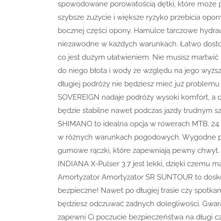
spowodowane porowatością dętki, które może 
szybsze zużycie i większe ryzyko przebicia opon
bocznej części opony. Hamulce tarczowe hydra
niezawodne w każdych warunkach. Łatwo dostos
co jest dużym ułatwieniem. Nie musisz martwić
do niego błota i wody ze względu na jego wyż
długiej podróży nie będziesz mieć już problem
SOVEREIGN nadaje podróży wysoki komfort, a d
będzie stabilne nawet podczas jazdy trudnym szl
SHIMANO to idealna opcja w rowerach MTB. 24 b
w różnych warunkach pogodowych. Wygodne p
gumowe rączki, które zapewniają pewny chwyt.
INDIANA X-Pulser 3.7 jest lekki, dzięki czemu 
Amortyzator Amortyzator SR SUNTOUR to doskon
bezpieczne! Nawet po długiej trasie czy spotka
będziesz odczuwać żadnych dolegliwości. Gwara
zapewni Ci poczucie bezpieczeństwa na długi c