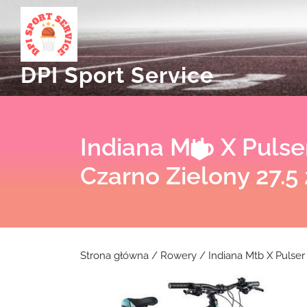
Skip
to
content
DPI Sport Service
Indiana Mtb X Pulse
Czarno Zielony 27.5
Strona główna
/
Rowery
/ Indiana Mtb X Pulser