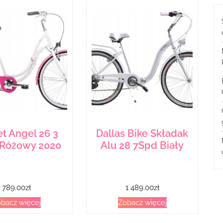
t Angel 26 3
Dallas Bike Składak
 Różowy 2020
Alu 28 7Spd Biały
789.00
zł
1 489.00
zł
bacz więcej
Zobacz więcej