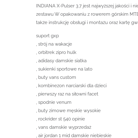
INDIANA X-Pulser 3.7 jest najwyższej jakości i
zestawu W opakowaniu z rowerem górskim MTB I
także instrukcję obsługi i montażu oraz kartę
suport gxp
, strój na wakacje
, orbitrek zipro hulk
, adidasy damskie siatka
, sukienki sportowe na lato
, buty vans custom
, kombinezon narciarski dla dzieci
, pierwszy raz na siłowni facet
, spodnie venum
, buty zimowe męskie wysokie
, rockrider st 540 opinie
, vans damskie wyprzedaż
, air jordan 1 mid damskie niebieskie