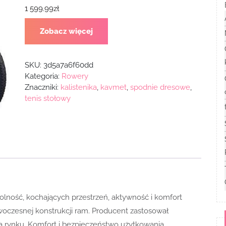
1 599.99
zł
Zobacz więcej
SKU:
3d5a7a6f60dd
Kategoria:
Rowery
Znaczniki:
kalistenika
,
kavmet
,
spodnie dresowe
,
tenis stołowy
olność, kochających przestrzeń, aktywność i komfort
oczesnej konstrukcji ram. Producent zastosował
 rynku. Komfort i bezpieczeństwo użytkowania