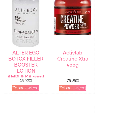
ALTER EGO
Activlab
BOTOX FILLER
Creatine Xtra
BOOSTER
500g
LOTION
AMPUŁKA 10ml
15.90
zł
75.85
zł
Zobacz więcej
Zobacz więcej