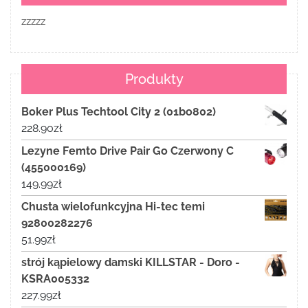
zzzzz
Produkty
Boker Plus Techtool City 2 (01bo802)
228.90
zł
Lezyne Femto Drive Pair Go Czerwony C
(455000169)
149.99
zł
Chusta wielofunkcyjna Hi-tec temi
92800282276
51.99
zł
strój kąpielowy damski KILLSTAR - Doro -
KSRA005332
227.99
zł