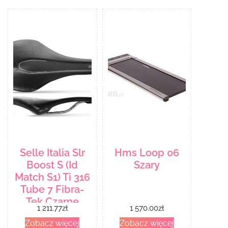
Selle Italia Slr
Hms Loop 06
Boost S (Id
Szary
Match S1) Ti 316
Tube 7 Fibra-
Tek Czarne
1 211.77
zł
1 570.00
zł
Zobacz więcej
Zobacz więcej