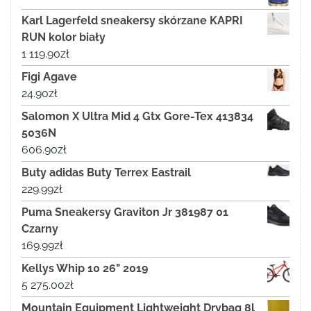
Karl Lagerfeld sneakersy skórzane KAPRI
RUN kolor biały
1 119.90
zł
Figi Agave
24.90
zł
Salomon X Ultra Mid 4 Gtx Gore-Tex 413834
5036N
606.90
zł
Buty adidas Buty Terrex Eastrail
229.99
zł
Puma Sneakersy Graviton Jr 381987 01
Czarny
169.99
zł
Kellys Whip 10 26" 2019
5 275.00
zł
Mountain Equipment Lightweight Drybag 8l