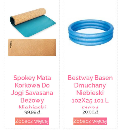
Spokey Mata
Bestway Basen
Korkowa Do
Dmuchany
Jogi Savasana
Niebieski
Beżowy
102X25 101 L
Niebieski
51024
99.99
zł
20.00
zł
Zobacz więcej
Zobacz więcej