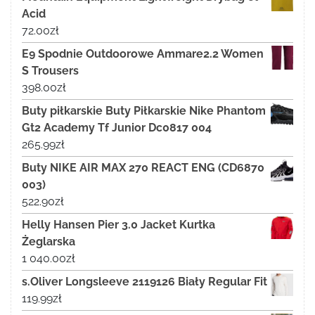
Acid
72.00
zł
E9 Spodnie Outdoorowe Ammare2.2 Women
S Trousers
398.00
zł
Buty piłkarskie Buty Piłkarskie Nike Phantom
Gt2 Academy Tf Junior Dc0817 004
265.99
zł
Buty NIKE AIR MAX 270 REACT ENG (CD6870
003)
522.90
zł
Helly Hansen Pier 3.0 Jacket Kurtka
Żeglarska
1 040.00
zł
s.Oliver Longsleeve 2119126 Biały Regular Fit
119.99
zł