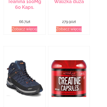
Teanina 100Mg
Walizka duża
60 Kaps.
66.71
zł
279.90
zł
Zobacz więcej
Zobacz więcej