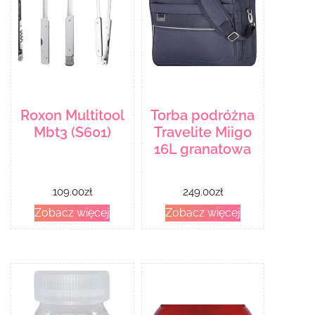
Roxon Multitool
Torba podróżna
Mbt3 (S601)
Travelite Miigo
16L granatowa
109.00
zł
249.00
zł
Zobacz więcej
Zobacz więcej