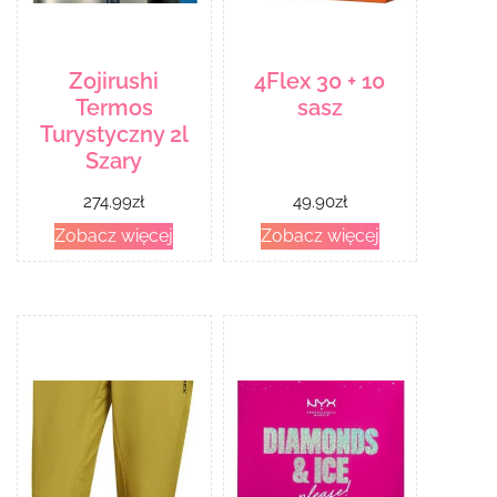
Zojirushi
4Flex 30 + 10
Termos
sasz
Turystyczny 2l
Szary
274.99
zł
49.90
zł
Zobacz więcej
Zobacz więcej