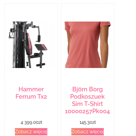
Hammer
Björn Borg
Ferrum Tx2
Podkoszuek
Sim T-Shirt
10000257Pk004
4 399.00
zł
145.30
zł
Zobacz więcej
Zobacz więcej