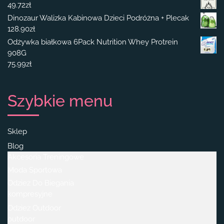
49.72
zł
Dinozaur Walizka Kabinowa Dzieci Podróżna + Plecak
128.90
zł
Odżywka białkowa 6Pack Nutrition Whey Protrein
908G
75.99
zł
Szybkie menu
Sklep
Blog
Akcesoria Treningowe
Moda Sportowa
Odzież Do Biegania
kompresyjne
Odzież Outdoor
outdoor