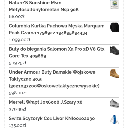
Nature'S Sunshine Msm
Metylosulfonylometan Nsp 90K
68.00
zł
Columbia Kurtka Puchowa Męska Marquam
Peak Czarna 1798922 194895694434
1 099.00
zł
Buty do biegania Salomon Xa Pro 3D V8 Gtx
Gore Tex 409889
509.25
zł
Under Armour Buty Damskie Wojskowe
Taktyczne 40,5
(3021037200Woskowetaktycznewysokie)
598.00
zł
Merrell Wrapt J036008 J.Szary 38
379.99
zł
Swiza Scyzoryk C01 Livor KNI00102030
135.00
zł