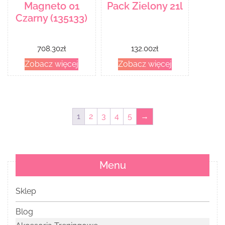
Magneto 01
Pack Zielony 21l
Czarny (135133)
708.30
zł
132.00
zł
Zobacz więcej
Zobacz więcej
1
2
3
4
5
→
Menu
Sklep
Blog