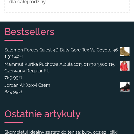
dla całej rodziny
Bestsellers
Salomon Forces Quest 4D Buty Gore Tex V2 Coyote 46
1 311.40
zł
Mammut Kurtka Puchowa Albula 1013 01790 3500 115
Czerwony Regular Fit
789.99
zł
Jordan Air Xxxvi Czerń
849.99
zł
Ostatnie artykuły
Skompletuj idealny zestaw do tenisa: buty, odzież i piłki