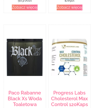
563.60
zł
4.89
zł
Zobacz więcej
Zobacz więcej
Paco Rabanne
Progress Labs
Black Xs Woda
Cholesterol Max
Toaletowa
Control 120Kaps