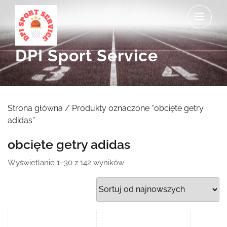
Skip
O
to
M
content
DPI Sport Service
Strona główna
/ Produkty oznaczone “obcięte getry
adidas”
obcięte getry adidas
Posortowane
Wyświetlanie 1–30 z 142 wyników
według
najnowszych