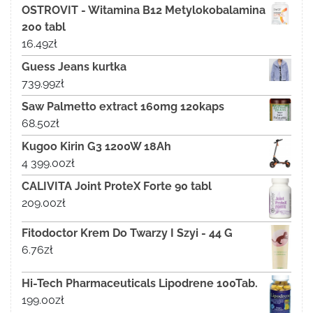
OSTROVIT - Witamina B12 Metylokobalamina
200 tabl
16.49
zł
Guess Jeans kurtka
739.99
zł
Saw Palmetto extract 160mg 120kaps
68.50
zł
Kugoo Kirin G3 1200W 18Ah
4 399.00
zł
CALIVITA Joint ProteX Forte 90 tabl
209.00
zł
Fitodoctor Krem Do Twarzy I Szyi - 44 G
6.76
zł
Hi-Tech Pharmaceuticals Lipodrene 100Tab.
199.00
zł