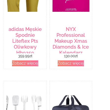
adidas Męskie
NYX
Spodnie
Professional
Liteflex Pts
Makeup Xmas
Oliwkowy
Diamonds & Ice
Hh9259
Kalendarz
359.99
zł
130.00
zł
adwentowy
Zobacz więcej
Zobacz więcej
2020