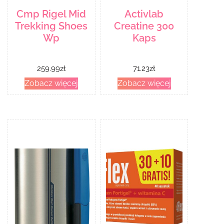
Cmp Rigel Mid
Activlab
Trekking Shoes
Creatine 300
Wp
Kaps
259.99
zł
71.23
zł
Zobacz więcej
Zobacz więcej