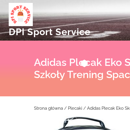
Skip
to
content
DPI Sport Service
Adidas Plecak Eko 
Szkoły Trening Spa
Strona główna
/
Plecaki
/ Adidas Plecak Eko Sk