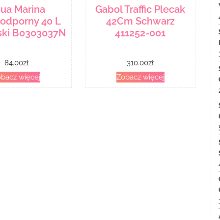
ua Marina
Gabol Traffic Plecak
dporny 40 L
42Cm Schwarz
ski B0303037N
411252-001
84.00
zł
310.00
zł
bacz więcej
Zobacz więcej