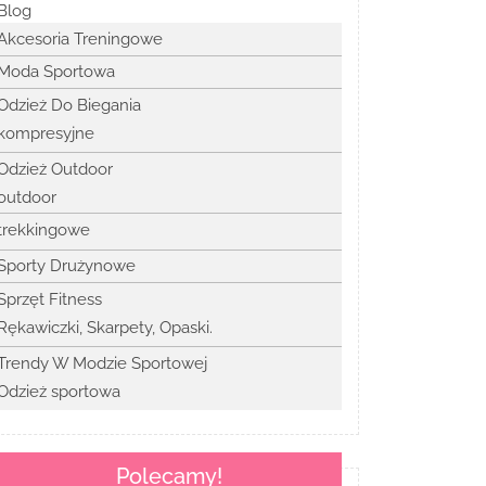
Blog
Akcesoria Treningowe
Moda Sportowa
Odzież Do Biegania
kompresyjne
Odzież Outdoor
outdoor
trekkingowe
Sporty Drużynowe
Sprzęt Fitness
Rękawiczki, Skarpety, Opaski.
Trendy W Modzie Sportowej
Odzież sportowa
Polecamy!