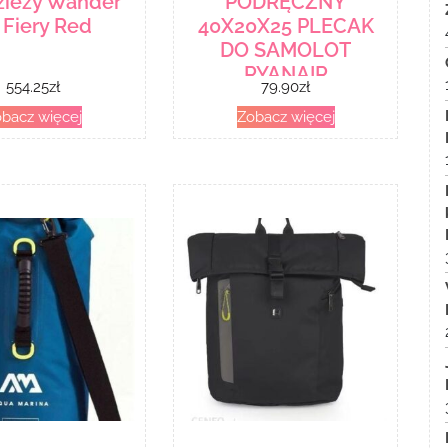
zieży Wander
PODRĘCZNY
 Fiery Red
40X20X25 PLECAK
DO SAMOLOT
RYANAIR
554.25
zł
79.90
zł
PLE_GRANAT_POM_MAŁY
bacz więcej
Zobacz więcej