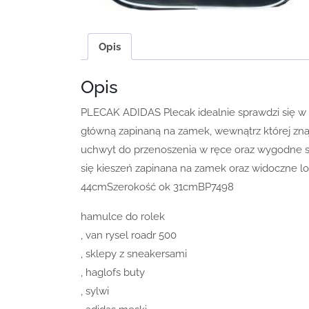
Opis
Opis
PLECAK ADIDAS Plecak idealnie sprawdzi się w 
główną zapinaną na zamek, wewnątrz której znaj
uchwyt do przenoszenia w ręce oraz wygodne sz
się kieszeń zapinana na zamek oraz widoczne
44cmSzerokość ok 31cmBP7498
hamulce do rolek
, van rysel roadr 500
, sklepy z sneakersami
, haglofs buty
, sylwi