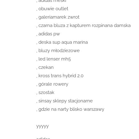
, adidas meski
, obuwie outlet
, galeriamarek zwrot
, czarna bluza z kapturem rozpinana damska
, adidas pw
, deska sup aqua marina
, bluzy młodziezowe
, led lenser mh5
, czekan
, kross trans hybrid 2.0
, górale rowery
, szostak
, sinsay sklepy stacjonarne
, gdzie na narty blisko warszawy
yyyyy