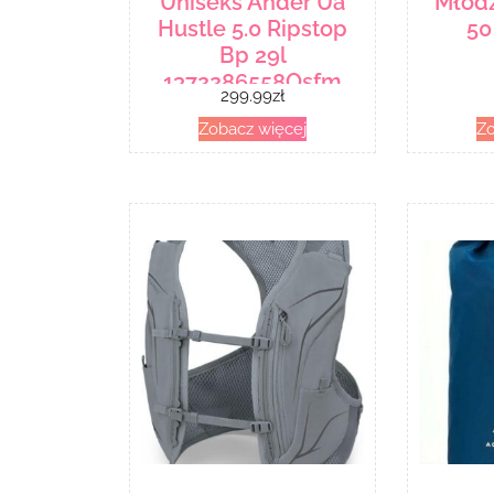
Uniseks Ander Ua
Młod
Hustle 5.0 Ripstop
50
Bp 29l
1372286558Osfm
299.99
zł
Zobacz więcej
Zo