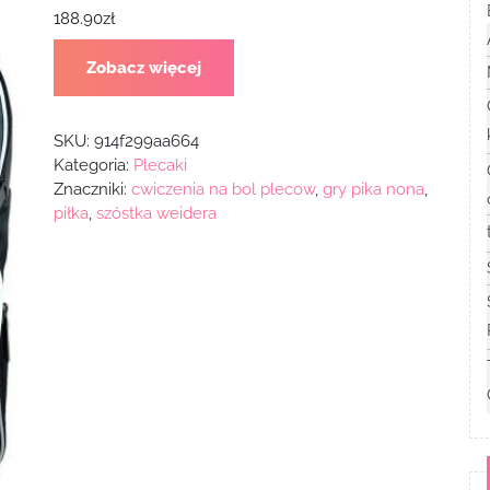
188.90
zł
Zobacz więcej
SKU:
914f299aa664
Kategoria:
Plecaki
Znaczniki:
cwiczenia na bol plecow
,
gry pika nona
,
piłka
,
szóstka weidera