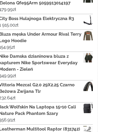
Zielona Qfe95Arm 5059913014197
479.99
zł
City Boss Hulajnoga Elektryczna R3
1 915.00
zł
Bluza męska Under Armour Rival Terry
Logo Hoodie
154.95
zł
Nike Damska dzianinowa bluza z
kapturem Nike Sportswear Everyday
Modern - Zieleń
349.99
zł
Vittoria Mezcal G2.0 29X2.25 Czarno
Beżowa Zwijana Tlr
232.64
zł
Jack Wolfskin Na Laptopa 15+10 Cali
Nature Pack Phantom Szary
356.91
zł
Leatherman Multitool Raptor (831742)