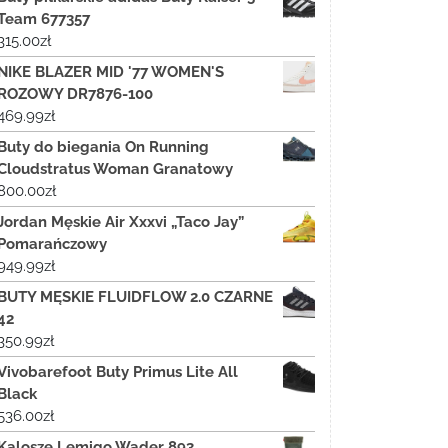
Team 677357
315.00
zł
NIKE BLAZER MID '77 WOMEN'S
ROZOWY DR7876-100
469.99
zł
Buty do biegania On Running
Cloudstratus Woman Granatowy
800.00
zł
Jordan Męskie Air Xxxvi „Taco Jay”
Pomarańczowy
949.99
zł
BUTY MĘSKIE FLUIDFLOW 2.0 CZARNE
42
350.99
zł
Vivobarefoot Buty Primus Lite All
Black
536.00
zł
Kalosze Lemigo Wader 893