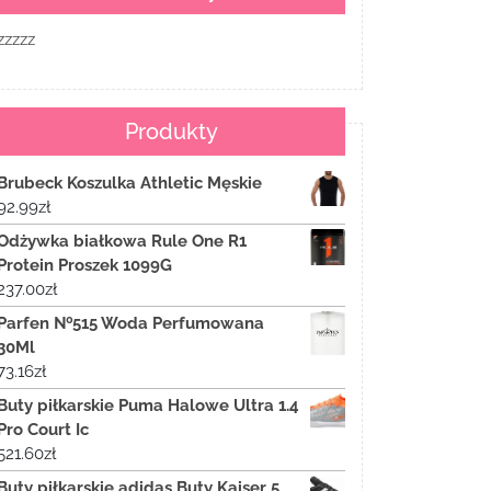
zzzzz
Produkty
Brubeck Koszulka Athletic Męskie
92.99
zł
Odżywka białkowa Rule One R1
Protein Proszek 1099G
237.00
zł
Parfen №515 Woda Perfumowana
30Ml
73.16
zł
Buty piłkarskie Puma Halowe Ultra 1.4
Pro Court Ic
521.60
zł
Buty piłkarskie adidas Buty Kaiser 5