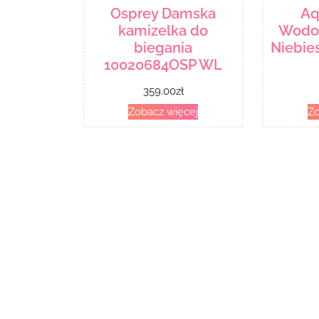
Osprey Damska
Aq
kamizelka do
Wodoo
biegania
Niebie
10020684OSP WL
359.00
zł
Zobacz więcej
Zo