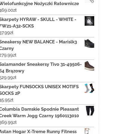
Wielofunkcyjne Nożyczki Ratownicze
469.00
zł
Skarpety HYRAW - SKULL - WHITE -
FW21-A32-SCKS
37.99
zł
Sneakersy NEW BALANCE - Marislk3
Czarny
279.99
zł
Salamander Sneakersy Tivo 31-49506-
64 Brązowy
529.99
zł
Skarpety FUNSOCKS UNISEX MOTIFS
SOCKS 2P
45.95
zł
Columbia Damskie Spodnie Pleasant
Creek Warm Jogg Czarny 1960113010
369.99
zł
Astan Hogar X-Treme Runny Fitness