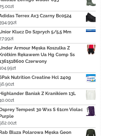
75.00
zł
Adidas Terrex Ax3 Czarny Bc0524
394.99
zł
Unior Klucz Do Szprych 5/5,5 Mm
27.99
zł
Under Armour Męska Koszulka Z
Krótkim Rękawem Ua Hg Comp Ss
1361518600 Czerwony
104.99
zł
6Pak Nutrition Creatine Hcl 240g
56.90
zł
Highlander Baniak Z Kranikiem 13L
40.00
zł
Osprey Tempest 30 Wxs S 61cm Violac
Purple
562.00
zł
Rab Bluza Polarowa Męska Geon