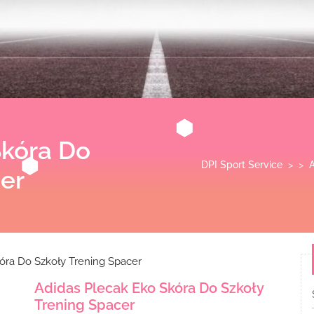
Skóra Do
DPI Sport Service
> >
cer
óra Do Szkoły Trening Spacer
Adidas Plecak Eko Skóra Do Szkoły
Trening Spacer