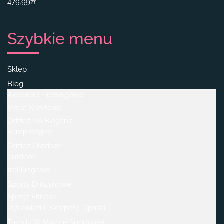
479.99
zł
Szybkie menu
Sklep
Blog
Akcesoria Treningowe
Moda Sportowa
Odzież Do Biegania
kompresyjne
Odzież Outdoor
outdoor
trekkingowe
Sporty Drużynowe
Sprzęt Fitness
Rękawiczki, Skarpety, Opaski.
Trendy W Modzie Sportowej