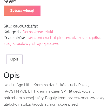
69.99
zł
Zobacz więcej
SKU:
ca6d83d12f90
Kategoria:
Dermokosmetyki
Znaczników:
cwiczenia na bol plecow
,
ola zelazo
,
piłka
,
stroj kapielowy
,
stroje kpielowe
Opis
Opis
Iwostin Age Lift – Krem na dzień skóra suchaPoznaj
IWOSTiN AGE LIFT krem na dzień SPF 15 dedykowany
potrzebom suchej skóry. Bogaty krem przeciwzmarszczkowy
głęboko nawilża, łagodzi i chroni skórę przed