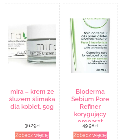
mira – krem ze
Bioderma
śluzem ślimaka
Sebium Pore
dla kobiet, 50g
Refiner
korygujący
preparat
36.29
zł
49.98
zł
zwężający pory
Zobacz więcej
Zobacz więcej
30ml