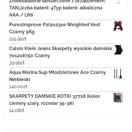
ŹródłoBaterie dostarczone z urządzeniem:
TAKLiczba baterii: 4Typ baterii: alkaliczna
AAA / LR6
Pure2Improve P2I202310 Weighted Vest
Czarny 5Kg
225.99
zł
Calvin Klein Jeans Skarpety wysokie damskie
701218750 Czarny
39.99
zł
Aqua Marina Sup Młodzieżowe Ace Czarny
Niebieski
140.00
zł
SKARPETY DAMSKIE KOTKI 37718 (kolor
ciemny szary, rozmiar 35-38)
14.08
zł