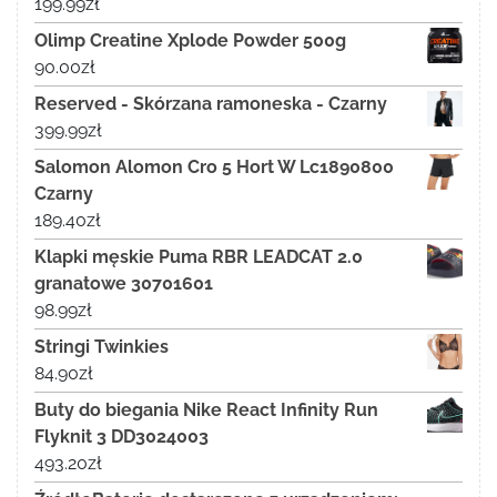
199.99
zł
Olimp Creatine Xplode Powder 500g
90.00
zł
Reserved - Skórzana ramoneska - Czarny
399.99
zł
Salomon Alomon Cro 5 Hort W Lc1890800
Czarny
189.40
zł
Klapki męskie Puma RBR LEADCAT 2.0
granatowe 30701601
98.99
zł
Stringi Twinkies
84.90
zł
Buty do biegania Nike React Infinity Run
Flyknit 3 DD3024003
493.20
zł