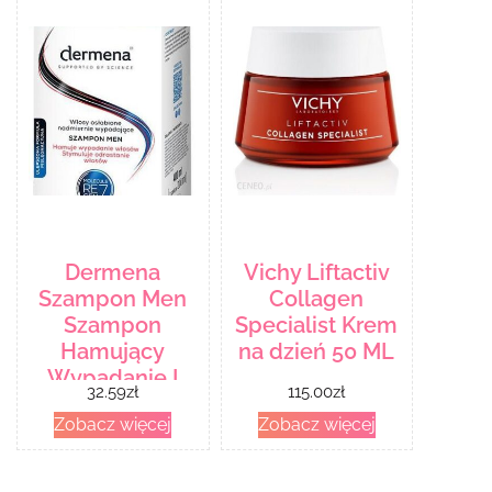
Dermena
Vichy Liftactiv
Szampon Men
Collagen
Szampon
Specialist Krem
Hamujący
na dzień 50 ML
Wypadanie I
32.59
zł
115.00
zł
Stymulujący
Zobacz więcej
Zobacz więcej
Odrastanie
Włosów 2X 200
Ml