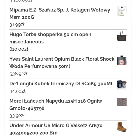
Mipama E.Z. Szafarz Sp. J. Kolagen Wołowy
Msm 200G
31.99
zł
Hugo Torba shopperka 50 cm open
miscellaneous
810.00
zł
Yves Saint Laurent Opium Black Floral Shock
Woda Perfumowana 50ml
538.92
zł
De'Longhi Kubek termiczny DLSC065 300Ml
44.90
zł
Morei Łańcuch Napędu 415H 118 Ogniw
Gmoto-463798
33.92
zł
Under Armour Ua Micro G Valsetz Ar670
3024009200 200 Brn