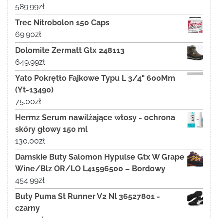
589.99
zł
Trec Nitrobolon 150 Caps
69.90
zł
Dolomite Zermatt Gtx 248113
649.99
zł
Yato Pokrętło Fajkowe Typu L 3/4" 600Mm
(Yt-13490)
75.00
zł
Hermz Serum nawilżające włosy - ochrona
skóry głowy 150 ml
130.00
zł
Damskie Buty Salomon Hypulse Gtx W Grape
Wine/Blz OR/LO L41596500 – Bordowy
454.99
zł
Buty Puma St Runner V2 Nl 36527801 -
czarny