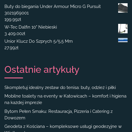
Buty do biegania Under Armour Micro G Pursuit
3021969001
199.99
zł
W-Tec Dalfin 10" Niebieski
3 409.00
zł
Unior Klucz Do Szprych 5/5,5 Mm
27.99
zł
Ostatnie artykuły
Skompletuj idealny zestaw do tenisa: buty, odzież i piłki
Mobilne toalety na eventy w Katowicach – komfort i higiena
na każdej imprezie
Bytom Pełen Smaku: Restauracja, Pizzeria i Catering z
Dowozem
Geodeta z Kościana – kompleksowe usługi geodezyjne w