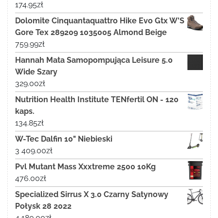
174.95
zł
Dolomite Cinquantaquattro Hike Evo Gtx W'S
Gore Tex 289209 1035005 Almond Beige
759.99
zł
Hannah Mata Samopompująca Leisure 5.0
Wide Szary
329.00
zł
Nutrition Health Institute TENfertil ON - 120
kaps.
134.85
zł
W-Tec Dalfin 10" Niebieski
3 409.00
zł
Pvl Mutant Mass Xxxtreme 2500 10Kg
476.00
zł
Specialized Sirrus X 3.0 Czarny Satynowy
Połysk 28 2022
4 180.00
zł