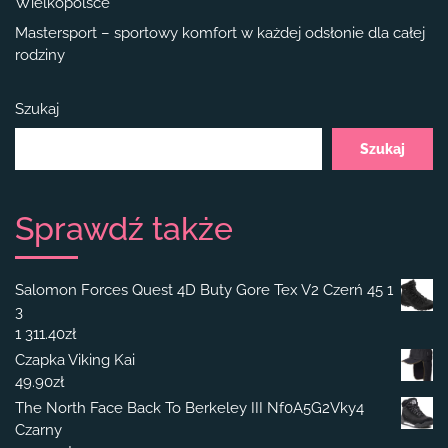
Wielkopolsce
Mastersport – sportowy komfort w każdej odsłonie dla całej
rodziny
Szukaj
Szukaj
Sprawdź także
Salomon Forces Quest 4D Buty Gore Tex V2 Czerń 45 1
3
1 311.40
zł
Czapka Viking Kai
49.90
zł
The North Face Back To Berkeley III Nf0A5G2Vky4
Czarny