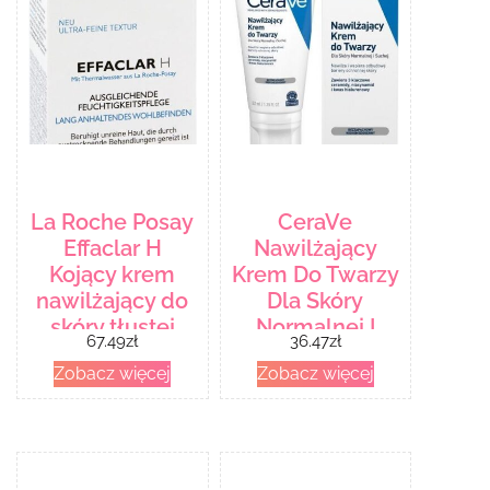
La Roche Posay
CeraVe
Effaclar H
Nawilżający
Kojący krem
Krem Do Twarzy
nawilżający do
Dla Skóry
skóry tłustej
Normalnej I
67.49
zł
36.47
zł
uwrażliwionej
Suchej 52Ml
Zobacz więcej
Zobacz więcej
40ml