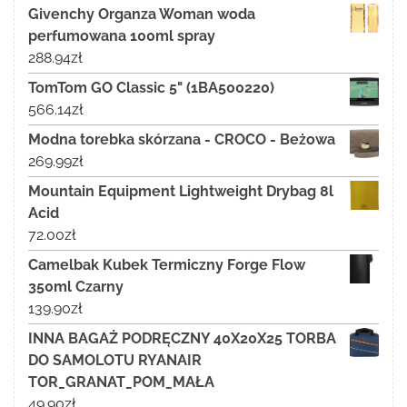
Givenchy Organza Woman woda
perfumowana 100ml spray
288.94
zł
TomTom GO Classic 5" (1BA500220)
566.14
zł
Modna torebka skórzana - CROCO - Beżowa
269.99
zł
Mountain Equipment Lightweight Drybag 8l
Acid
72.00
zł
Camelbak Kubek Termiczny Forge Flow
350ml Czarny
139.90
zł
INNA BAGAŻ PODRĘCZNY 40X20X25 TORBA
DO SAMOLOTU RYANAIR
TOR_GRANAT_POM_MAŁA
49.90
zł