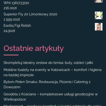
Wht 1361733110
216.00
zł
Superior Fly 20 Limonkowy 2020
1 599.00
zł
Esotiq Figi Relish
24.90
zł
Ostatnie artykuły
Skompletuj idealny zestaw do tenisa: buty, odzież i piłki
Mobilne toalety na eventy w Katowicach – komfort i higiena
na każdej imprezie
Bytom Pełen Smaku: Restauracja, Pizzeria i Catering z
Dowozem
Geodeta z Kościana – kompleksowe usługi geodezyjne w
Wielkopolsce