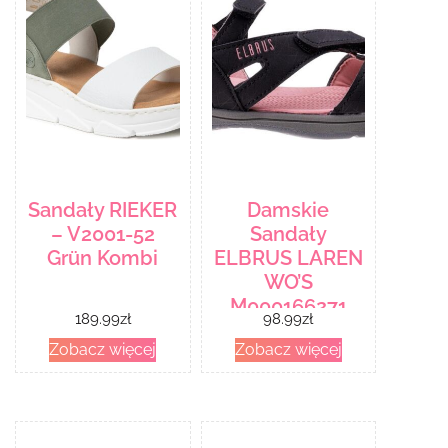
Sandały RIEKER
Damskie
– V2001-52
Sandały
Grün Kombi
ELBRUS LAREN
WO’S
M000166271
189.99
zł
98.99
zł
Zobacz więcej
Zobacz więcej