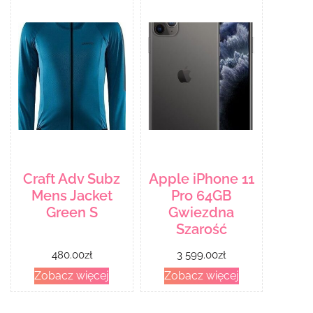
Craft Adv Subz
Apple iPhone 11
Mens Jacket
Pro 64GB
Green S
Gwiezdna
Szarość
480.00
zł
3 599.00
zł
Zobacz więcej
Zobacz więcej