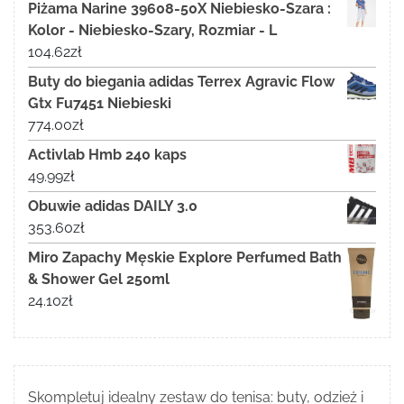
Piżama Narine 39608-50X Niebiesko-Szara :
Kolor - Niebiesko-Szary, Rozmiar - L
104.62
zł
Buty do biegania adidas Terrex Agravic Flow
Gtx Fu7451 Niebieski
774.00
zł
Activlab Hmb 240 kaps
49.99
zł
Obuwie adidas DAILY 3.0
353.60
zł
Miro Zapachy Męskie Explore Perfumed Bath
& Shower Gel 250ml
24.10
zł
Skompletuj idealny zestaw do tenisa: buty, odzież i