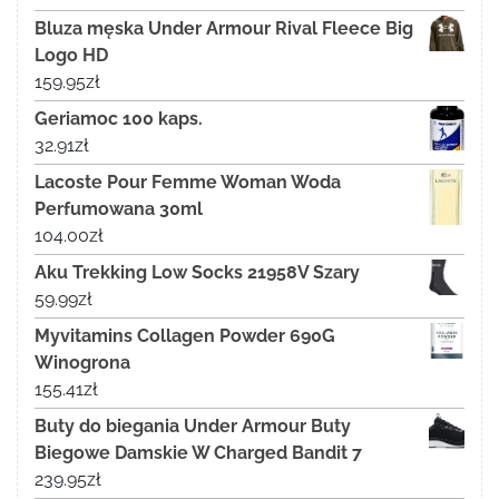
Bluza męska Under Armour Rival Fleece Big
Logo HD
159.95
zł
Geriamoc 100 kaps.
32.91
zł
Lacoste Pour Femme Woman Woda
Perfumowana 30ml
104.00
zł
Aku Trekking Low Socks 21958V Szary
59.99
zł
Myvitamins Collagen Powder 690G
Winogrona
155.41
zł
Buty do biegania Under Armour Buty
Biegowe Damskie W Charged Bandit 7
239.95
zł