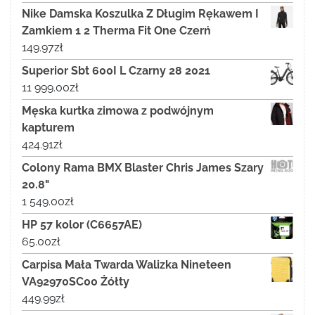
Nike Damska Koszulka Z Długim Rękawem I
Zamkiem 1 2 Therma Fit One Czerń
149.97
zł
Superior Sbt 600I L Czarny 28 2021
11 999.00
zł
Męska kurtka zimowa z podwójnym
kapturem
424.91
zł
Colony Rama BMX Blaster Chris James Szary
20.8"
1 549.00
zł
HP 57 kolor (C6657AE)
65.00
zł
Carpisa Mała Twarda Walizka Nineteen
VA92970SC00 Żółty
449.99
zł