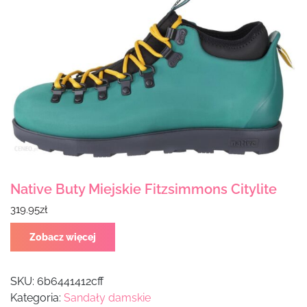
Native Buty Miejskie Fitzsimmons Citylite
319.95
zł
Zobacz więcej
SKU:
6b6441412cff
Kategoria:
Sandały damskie