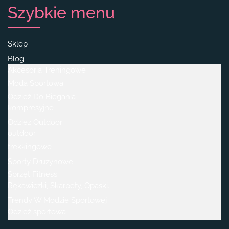
Szybkie menu
Sklep
Blog
Akcesoria Treningowe
Moda Sportowa
Odzież Do Biegania
kompresyjne
Odzież Outdoor
outdoor
trekkingowe
Sporty Drużynowe
Sprzęt Fitness
Rękawiczki, Skarpety, Opaski.
Trendy W Modzie Sportowej
Odzież sportowa