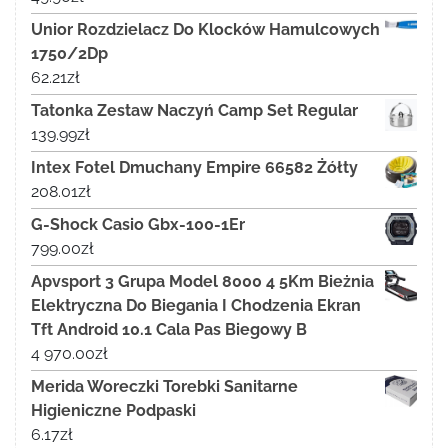
Unior Rozdzielacz Do Klocków Hamulcowych
1750/2Dp
62.21
zł
Tatonka Zestaw Naczyń Camp Set Regular
139.99
zł
Intex Fotel Dmuchany Empire 66582 Żółty
208.01
zł
G-Shock Casio Gbx-100-1Er
799.00
zł
Apvsport 3 Grupa Model 8000 4 5Km Bieżnia
Elektryczna Do Biegania I Chodzenia Ekran
Tft Android 10.1 Cala Pas Biegowy B
4 970.00
zł
Merida Woreczki Torebki Sanitarne
Higieniczne Podpaski
6.17
zł