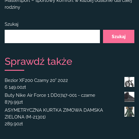
Mastersport – sportowy komfort w każdej odsłonie dla całej
rodziny
Szukaj
Szukaj
Sprawdź także
Bezior XF200 Czarny 20" 2022
6 149.00
zł
Buty Nike Air Force 1 DD0747-001 - czarne
879.99
zł
ASYMETRYCZNA KURTKA ZIMOWA DAMSKA
ZIELONA (M-21301)
289.90
zł