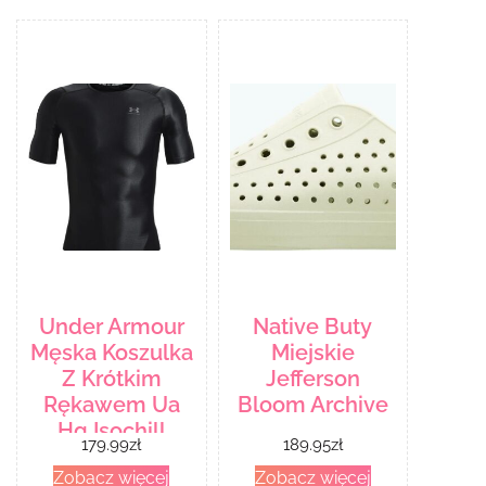
Under Armour
Native Buty
Męska Koszulka
Miejskie
Z Krótkim
Jefferson
Rękawem Ua
Bloom Archive
Hg Isochill
179.99
zł
189.95
zł
Comp Ss
Zobacz więcej
Zobacz więcej
1365229002