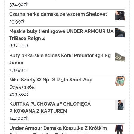
374.90
zł
Czarna nerka damska ze wzorem Shelovet
29.99
zł
Męskie buty treningowe UNDER ARMOUR UA
TriBase Reign 4
667.00
zł
Buty piłkarskie adidas Korki Predator 19.1 Fg
Junior
179.99
zł
Nike Szorty W Np Df R 3In Short Aop
Dq5573365
203.50
zł
KURTKA PUCHOWA 4F CHŁOPIĘCA
PIKOWANA Z KAPTUREM
144.00
zł
Under Armour Damska Koszulka Z Krótkim