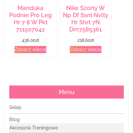
Manduka
Nike Szorty W
Podnie Pro Leg
Np Df Ssnl Nvlty
Hr 7 8 W Pkt
Hr Shrt 7N
711507042
Dm7585361
436.00
zł
218.60
zł
Zobacz więcej
Zobacz więcej
Menu
Sklep
Blog
Akcesoria Treningowe