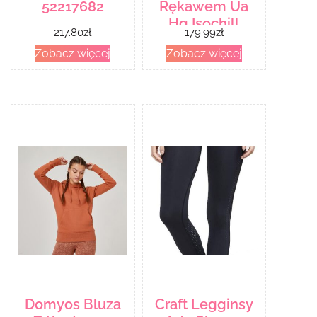
52217682
Rękawem Ua
Hg Isochill
217.80
zł
179.99
zł
Comp Ss
Zobacz więcej
Zobacz więcej
1365229002
Czarny
Domyos Bluza
Craft Legginsy