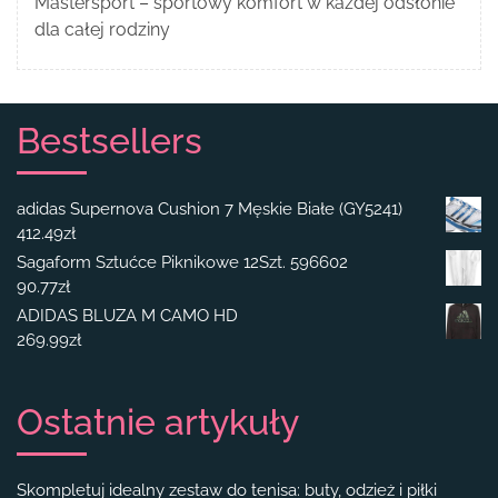
Mastersport – sportowy komfort w każdej odsłonie
dla całej rodziny
Bestsellers
adidas Supernova Cushion 7 Męskie Białe (GY5241)
412.49
zł
Sagaform Sztućce Piknikowe 12Szt. 596602
90.77
zł
ADIDAS BLUZA M CAMO HD
269.99
zł
Ostatnie artykuły
Skompletuj idealny zestaw do tenisa: buty, odzież i piłki