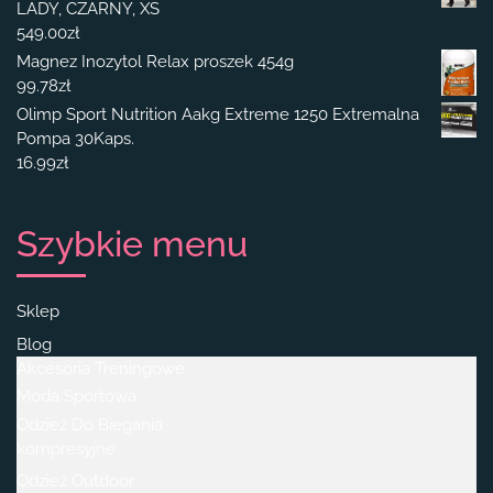
LADY, CZARNY, XS
549.00
zł
Magnez Inozytol Relax proszek 454g
99.78
zł
Olimp Sport Nutrition Aakg Extreme 1250 Extremalna
Pompa 30Kaps.
16.99
zł
Szybkie menu
Sklep
Blog
Akcesoria Treningowe
Moda Sportowa
Odzież Do Biegania
kompresyjne
Odzież Outdoor