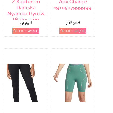
Z Kapturem
Adv Charge
Damska
1910507999999
Nyamba Gym &
Pilates 500
79.99
zł
306.50
zł
Essentials
Zobacz więcej
Zobacz więcej
Brązowy