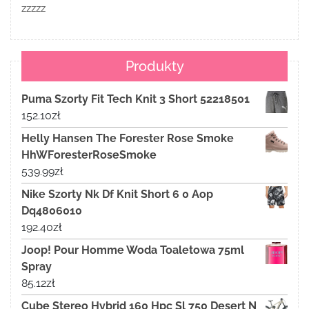
zzzzz
Produkty
Puma Szorty Fit Tech Knit 3 Short 52218501
152.10
zł
Helly Hansen The Forester Rose Smoke
HhWForesterRoseSmoke
539.99
zł
Nike Szorty Nk Df Knit Short 6 0 Aop
Dq4806010
192.40
zł
Joop! Pour Homme Woda Toaletowa 75ml
Spray
85.12
zł
Cube Stereo Hybrid 160 Hpc Sl 750 Desert N