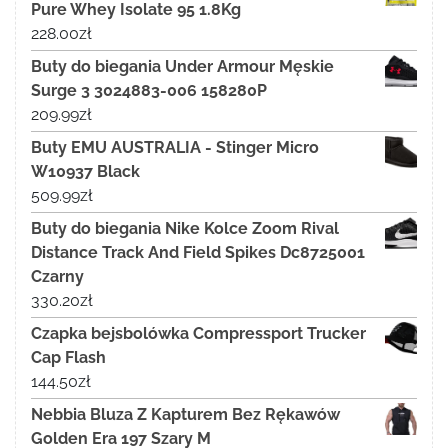
Pure Whey Isolate 95 1.8Kg
228.00
zł
Buty do biegania Under Armour Męskie
Surge 3 3024883-006 158280P
209.99
zł
Buty EMU AUSTRALIA - Stinger Micro
W10937 Black
509.99
zł
Buty do biegania Nike Kolce Zoom Rival
Distance Track And Field Spikes Dc8725001
Czarny
330.20
zł
Czapka bejsbolówka Compressport Trucker
Cap Flash
144.50
zł
Nebbia Bluza Z Kapturem Bez Rękawów
Golden Era 197 Szary M