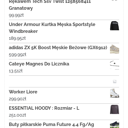
Rękawem Tech Ssv Twist 1258568411
Granatowy
99.99
zł
Under Armour Kurtka Męska Sportstyle
Windbreaker
189.95
zł
adidas ZX 5K Boost Męskie Beżowe (GX6912)
599.99
zł
Cateye Magnes Do Licznika
13.51
zł
Worker Liore
299.90
zł
ESSENTIAL HOODY : Rozmiar - L
251.00
zł
Buty piłkarskie Puma Future 4.4 Fg/Ag