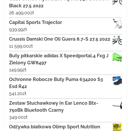
Black 27.5 2022
26 499.00
zł
Capital Sports Trajector
939.99
zł
Crussis Damski One Oli Guera 8.7-S 27.5 2022
11 599.00
zł
Buty piłkarskie adidas X Speedportal.4 Fxg J
Zielony GW8497
149.99
zł
Ochronne Robocze Buty Puma 634200 S3
Esd R42
541.20
zł
Zestaw Słuchawkowy In Ear Lenco Btx-
750Bk Bluetooth Czarny
349.00
zł
Odżywka białkowa Olimp Sport Nutrition