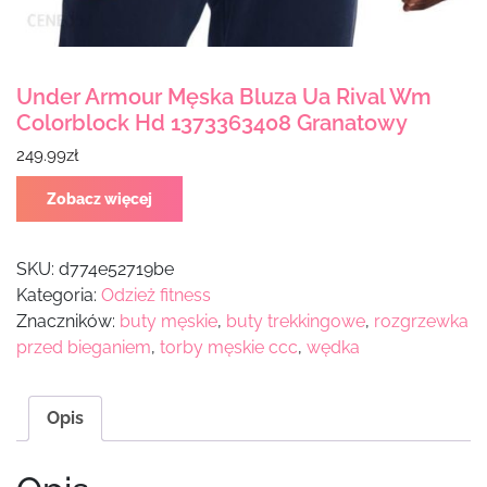
Under Armour Męska Bluza Ua Rival Wm
Colorblock Hd 1373363408 Granatowy
249.99
zł
Zobacz więcej
SKU:
d774e52719be
Kategoria:
Odzież fitness
Znaczników:
buty męskie
,
buty trekkingowe
,
rozgrzewka
przed bieganiem
,
torby męskie ccc
,
wędka
Opis