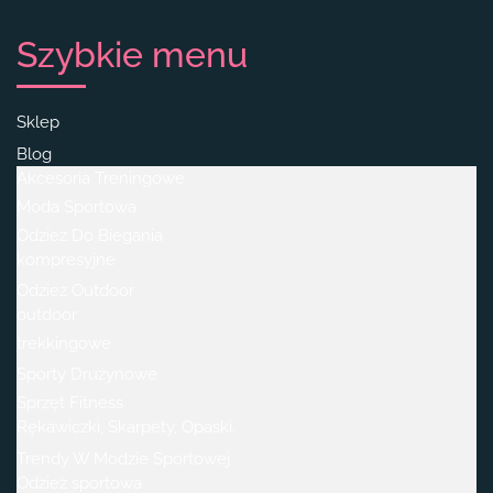
Szybkie menu
Sklep
Blog
Akcesoria Treningowe
Moda Sportowa
Odzież Do Biegania
kompresyjne
Odzież Outdoor
outdoor
trekkingowe
Sporty Drużynowe
Sprzęt Fitness
Rękawiczki, Skarpety, Opaski.
Trendy W Modzie Sportowej
Odzież sportowa