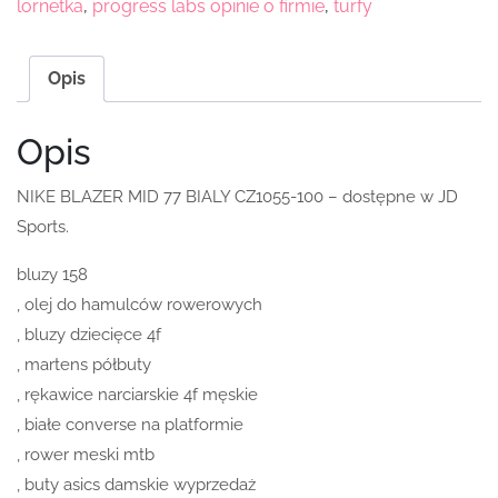
lornetka
,
progress labs opinie o firmie
,
turfy
Opis
Opis
NIKE BLAZER MID 77 BIALY CZ1055-100 – dostępne w JD
Sports.
bluzy 158
, olej do hamulców rowerowych
, bluzy dziecięce 4f
, martens półbuty
, rękawice narciarskie 4f męskie
, białe converse na platformie
, rower meski mtb
, buty asics damskie wyprzedaż