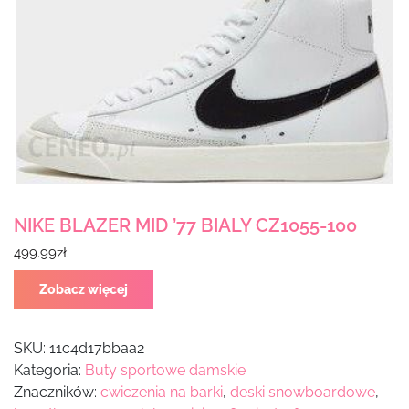
NIKE BLAZER MID ’77 BIALY CZ1055-100
499.99
zł
Zobacz więcej
SKU:
11c4d17bbaa2
Kategoria:
Buty sportowe damskie
Znaczników:
cwiczenia na barki
,
deski snowboardowe
,