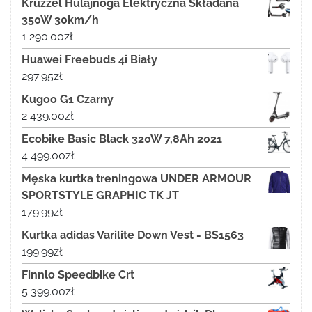
Kruzzel Hulajnoga Elektryczna Składana
350W 30km/h
1 290.00
zł
Huawei Freebuds 4i Biały
297.95
zł
Kugoo G1 Czarny
2 439.00
zł
Ecobike Basic Black 320W 7,8Ah 2021
4 499.00
zł
Męska kurtka treningowa UNDER ARMOUR
SPORTSTYLE GRAPHIC TK JT
179.99
zł
Kurtka adidas Varilite Down Vest - BS1563
199.99
zł
Finnlo Speedbike Crt
5 399.00
zł