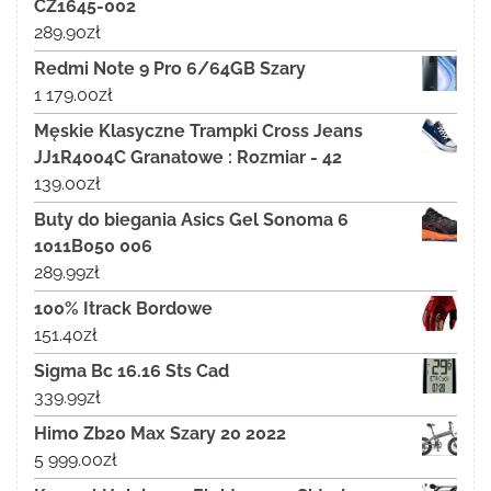
CZ1645-002
289.90
zł
Redmi Note 9 Pro 6/64GB Szary
1 179.00
zł
Męskie Klasyczne Trampki Cross Jeans
JJ1R4004C Granatowe : Rozmiar - 42
139.00
zł
Buty do biegania Asics Gel Sonoma 6
1011B050 006
289.99
zł
100% Itrack Bordowe
151.40
zł
Sigma Bc 16.16 Sts Cad
339.99
zł
Himo Zb20 Max Szary 20 2022
5 999.00
zł