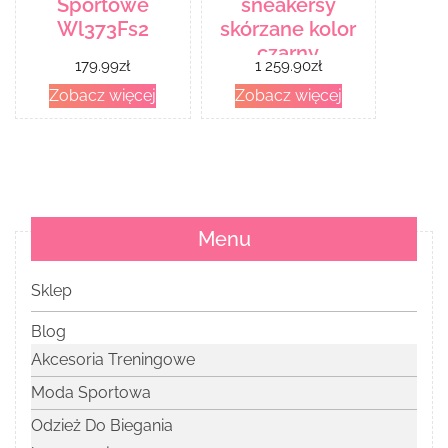
Sportowe
sneakersy
Wl373Fs2
skórzane kolor
czarny
179.99
zł
1 259.90
zł
Zobacz więcej
Zobacz więcej
Menu
Sklep
Blog
Akcesoria Treningowe
Moda Sportowa
Odzież Do Biegania