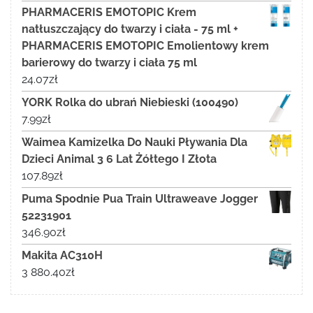
PHARMACERIS EMOTOPIC Krem
natłuszczający do twarzy i ciała - 75 ml +
PHARMACERIS EMOTOPIC Emolientowy krem
barierowy do twarzy i ciała 75 ml
24.07
zł
YORK Rolka do ubrań Niebieski (100490)
7.99
zł
Waimea Kamizelka Do Nauki Pływania Dla
Dzieci Animal 3 6 Lat Żółtego I Złota
107.89
zł
Puma Spodnie Pua Train Ultraweave Jogger
52231901
346.90
zł
Makita AC310H
3 880.40
zł