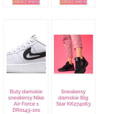
Zobacz więcej
Zobacz więcej
Buty damskie
Sneakersy
sneakersy Nike
damskie Big
Air Force 1
Star KK274063
DR0143-101