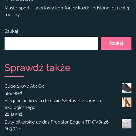
Mastersport – sportowy komfort w każdej odsłonie dla całej
rodziny
Szukaj
Szukaj
Sprawdź także
Cube 17037 Atx Ox
599.99
zł
Eleganckie kozaki damskie Shelovet z zamszu
ekologicznego
229.99
zł
Buty piłkarskie adidas Predator Edge.4 TF GV8526
263.70
zł