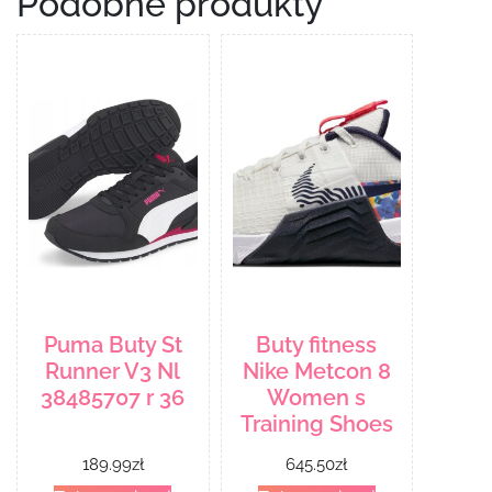
Podobne produkty
Puma Buty St
Buty fitness
Runner V3 Nl
Nike Metcon 8
38485707 r 36
Women s
Training Shoes
189.99
zł
645.50
zł