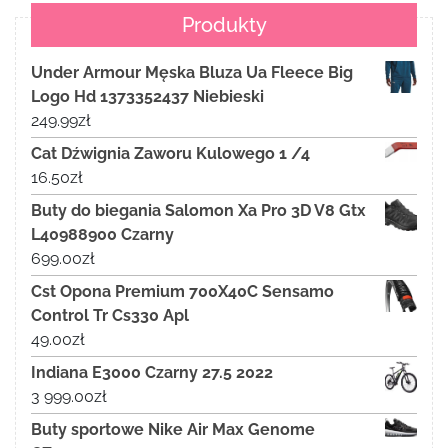
Produkty
Under Armour Męska Bluza Ua Fleece Big
Logo Hd 1373352437 Niebieski
249.99
zł
Cat Dźwignia Zaworu Kulowego 1 /4
16.50
zł
Buty do biegania Salomon Xa Pro 3D V8 Gtx
L40988900 Czarny
699.00
zł
Cst Opona Premium 700X40C Sensamo
Control Tr Cs330 Apl
49.00
zł
Indiana E3000 Czarny 27.5 2022
3 999.00
zł
Buty sportowe Nike Air Max Genome