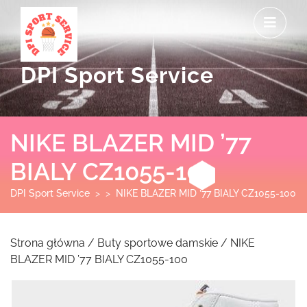
Skip
O
to
M
content
DPI Sport Service
NIKE BLAZER MID ’77
BIALY CZ1055-100
DPI Sport Service
> >
NIKE BLAZER MID ’77 BIALY CZ1055-100
Strona główna
/
Buty sportowe damskie
/ NIKE
BLAZER MID ’77 BIALY CZ1055-100