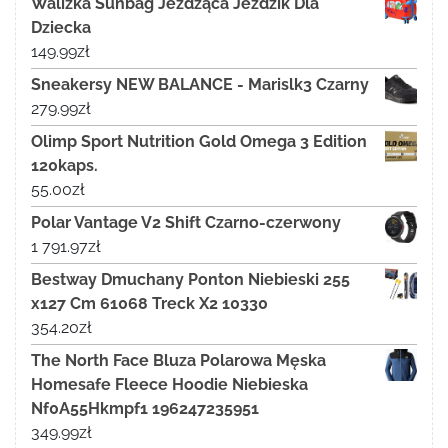
Walizka Sunbag Jeżdżąca Jeździk Dla
Dziecka
149.99
zł
Sneakersy NEW BALANCE - Marislk3 Czarny
279.99
zł
Olimp Sport Nutrition Gold Omega 3 Edition
120kaps.
55.00
zł
Polar Vantage V2 Shift Czarno-czerwony
1 791.97
zł
Bestway Dmuchany Ponton Niebieski 255
x127 Cm 61068 Treck X2 10330
354.20
zł
The North Face Bluza Polarowa Męska
Homesafe Fleece Hoodie Niebieska
Nf0A55Hkmpf1 196247235951
349.99
zł