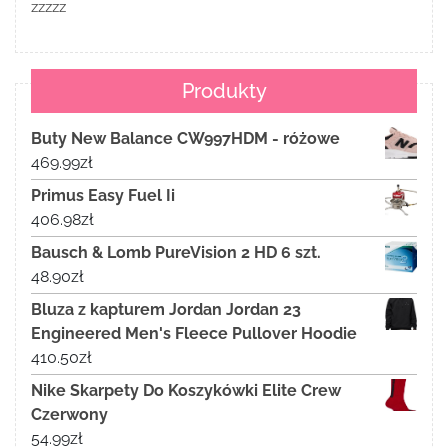
zzzzz
Produkty
Buty New Balance CW997HDM - różowe
469.99
zł
Primus Easy Fuel Ii
406.98
zł
Bausch & Lomb PureVision 2 HD 6 szt.
48.90
zł
Bluza z kapturem Jordan Jordan 23
Engineered Men's Fleece Pullover Hoodie
410.50
zł
Nike Skarpety Do Koszykówki Elite Crew
Czerwony
54.99
zł