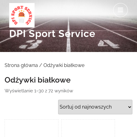
Skip
O
to
M
content
DPI Sport Service
Strona główna
/ Odżywki białkowe
Odżywki białkowe
Posortowane
Wyświetlanie 1–30 z 72 wyników
według
najnowszych