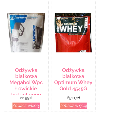
Odżywka
Odżywka
białkowa
białkowa
Megabol Wpc
Optimum Whey
Łowickie
Gold 4545G
Instant 900g
22.99
zł
651.17
zł
Zobacz więcej
Zobacz więcej