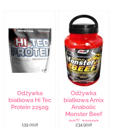
Odżywka
Odżywka
białkowa Hi Tec
białkowa Amix
Protein 2250g
Anabolic
Monster Beef
90% 2200g
139.00
zł
234.90
zł