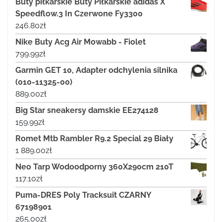
Buty piłkarskie Buty Piłkarskie adidas X
Speedflow.3 In Czerwone Fy3300
246.80
zł
Nike Buty Acg Air Mowabb - Fiolet
799.99
zł
Garmin GET 10, Adapter odchylenia silnika
(010-11325-00)
889.00
zł
Big Star sneakersy damskie EE274128
159.99
zł
Romet Mtb Rambler R9.2 Special 29 Biały
1 889.00
zł
Neo Tarp Wodoodporny 360X290cm 210T
117.10
zł
Puma-DRES Poly Tracksuit CZARNY
67198901
265.00
zł