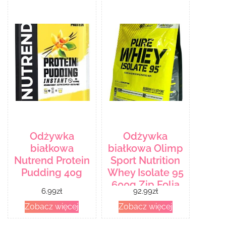
Odżywka
Odżywka
białkowa
białkowa Olimp
Nutrend Protein
Sport Nutrition
Pudding 40g
Whey Isolate 95
600g Zip Folia
6.99
zł
92.99
zł
Zobacz więcej
Zobacz więcej