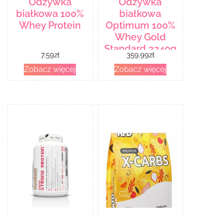
Odżywka
Odżywka
białkowa 100%
białkowa
Whey Protein
Optimum 100%
Whey Gold
Standard 2240g
7.59
zł
359.99
zł
Zobacz więcej
Zobacz więcej