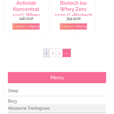
Activlab
Biotech Iso
Koncentrat
Whey Zero
100% Whey
2270 G +Biotech
148.00
zł
354.90
zł
Premium 2000g
500 + Sport-Max
Zobacz więcej
Zobacz więcej
Shaker 600ml
2X 25 Protein
Bar 70
1
2
3
→
Menu
Sklep
Blog
Akcesoria Treningowe