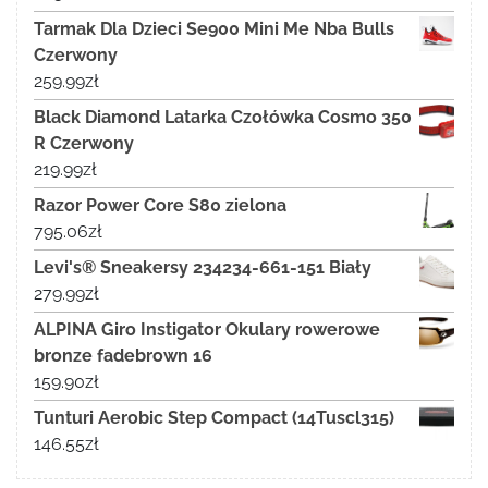
Tarmak Dla Dzieci Se900 Mini Me Nba Bulls
Czerwony
259.99
zł
Black Diamond Latarka Czołówka Cosmo 350
R Czerwony
219.99
zł
Razor Power Core S80 zielona
795.06
zł
Levi's® Sneakersy 234234-661-151 Biały
279.99
zł
ALPINA Giro Instigator Okulary rowerowe
bronze fadebrown 16
159.90
zł
Tunturi Aerobic Step Compact (14Tuscl315)
146.55
zł