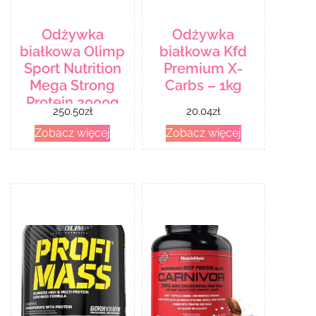
Odżywka
Odżywka
białkowa Olimp
białkowa Kfd
Sport Nutrition
Premium X-
Mega Strong
Carbs – 1kg
Protein 2000g
250.50
zł
20.04
zł
Zobacz więcej
Zobacz więcej