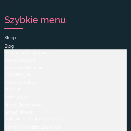
Szybkie menu
Sklep
Blog
Akcesoria Treningowe
Moda Sportowa
Odzież Do Biegania
kompresyjne
Odzież Outdoor
outdoor
trekkingowe
Sporty Drużynowe
Sprzęt Fitness
Rękawiczki, Skarpety, Opaski.
Trendy W Modzie Sportowej