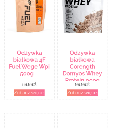
Odżywka
Odżywka
białkowa 4F
białkowa
Fuel Wege Wpi
Corength
500g –
Domyos Whey
Protein 900g
59.99
zł
99.99
zł
Zobacz więcej
Zobacz więcej