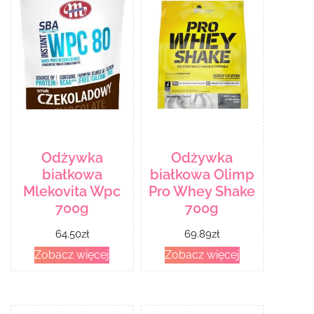
Odżywka
Odżywka
białkowa
białkowa Olimp
Mlekovita Wpc
Pro Whey Shake
700g
700g
64.50
zł
69.89
zł
Zobacz więcej
Zobacz więcej