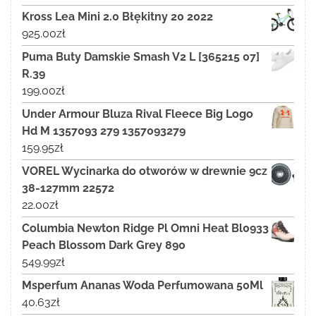
Kross Lea Mini 2.0 Błękitny 20 2022
925.00
zł
Puma Buty Damskie Smash V2 L [365215 07]
R.39
199.00
zł
Under Armour Bluza Rival Fleece Big Logo
Hd M 1357093 279 1357093279
159.95
zł
VOREL Wycinarka do otworów w drewnie 9cz
38-127mm 22572
22.00
zł
Columbia Newton Ridge Pl Omni Heat Bl0933
Peach Blossom Dark Grey 890
549.99
zł
Msperfum Ananas Woda Perfumowana 50Ml
40.63
zł