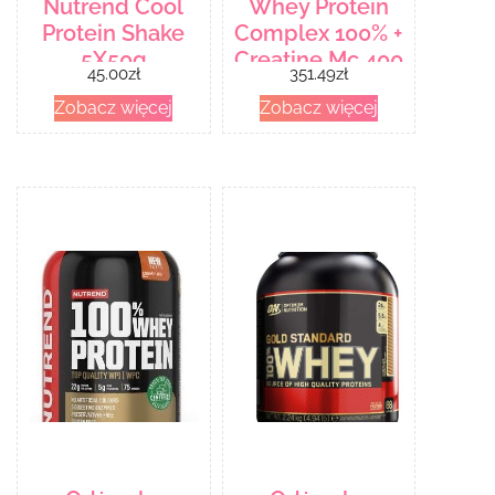
Nutrend Cool
Whey Protein
Protein Shake
Complex 100% +
5X50g
Creatine Mc 400
45.00
zł
351.49
zł
Zobacz więcej
Zobacz więcej