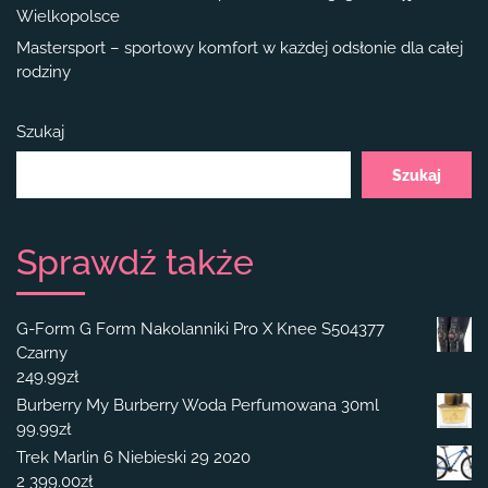
Wielkopolsce
Mastersport – sportowy komfort w każdej odsłonie dla całej
rodziny
Szukaj
Szukaj
Sprawdź także
G-Form G Form Nakolanniki Pro X Knee S504377
Czarny
249.99
zł
Burberry My Burberry Woda Perfumowana 30ml
99.99
zł
Trek Marlin 6 Niebieski 29 2020
2 399.00
zł