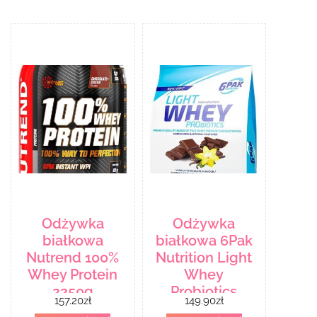
Odżywka
Odżywka
białkowa
białkowa 6Pak
Nutrend 100%
Nutrition Light
Whey Protein
Whey
2250g
Probiotics
157.20
zł
149.90
zł
1800g