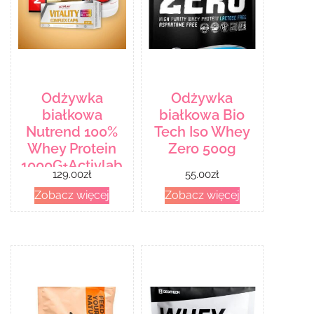
Odżywka
Odżywka
białkowa
białkowa Bio
Nutrend 100%
Tech Iso Whey
Whey Protein
Zero 500g
1000G+Activlab
129.00
zł
55.00
zł
Rice Carbs &
Zobacz więcej
Zobacz więcej
Vitality
Complex 60
Kaps.