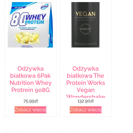
Odżywka
Odżywka
białkowa 6Pak
białkowa The
Nutrition Whey
Protein Works
Protrein 908G
Vegan
Wondershake
75.99
zł
132.90
zł
750g
Zobacz więcej
Zobacz więcej