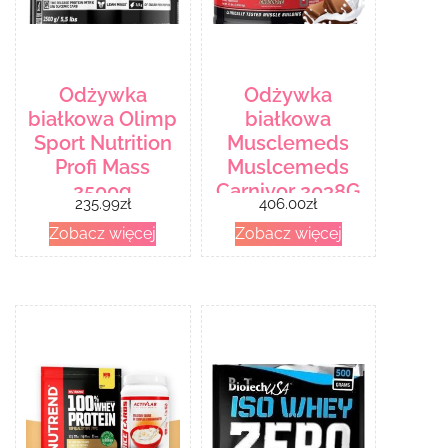
Odżywka
Odżywka
białkowa Olimp
białkowa
Sport Nutrition
Musclemeds
Profi Mass
Muslcemeds
2500g
Carnivor 2038G
235.99
zł
406.00
zł
Zobacz więcej
Zobacz więcej