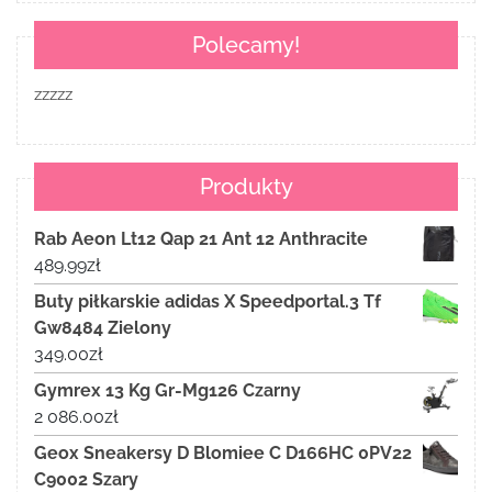
Polecamy!
zzzzz
Produkty
Rab Aeon Lt12 Qap 21 Ant 12 Anthracite
489.99
zł
Buty piłkarskie adidas X Speedportal.3 Tf
Gw8484 Zielony
349.00
zł
Gymrex 13 Kg Gr-Mg126 Czarny
2 086.00
zł
Geox Sneakersy D Blomiee C D166HC 0PV22
C9002 Szary