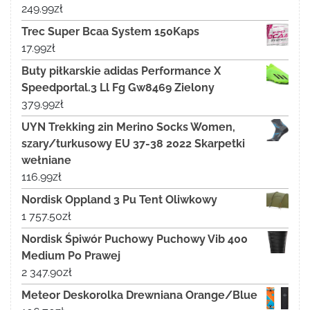
249.99
zł
Trec Super Bcaa System 150Kaps
17.99
zł
Buty piłkarskie adidas Performance X
Speedportal.3 Ll Fg Gw8469 Zielony
379.99
zł
UYN Trekking 2in Merino Socks Women,
szary/turkusowy EU 37-38 2022 Skarpetki
wełniane
116.99
zł
Nordisk Oppland 3 Pu Tent Oliwkowy
1 757.50
zł
Nordisk Śpiwór Puchowy Puchowy Vib 400
Medium Po Prawej
2 347.90
zł
Meteor Deskorolka Drewniana Orange/Blue