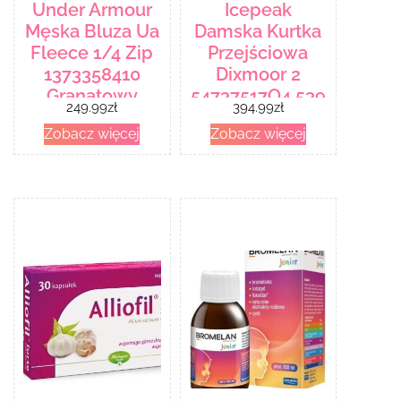
Under Armour
Icepeak
Męska Bluza Ua
Damska Kurtka
Fleece 1/4 Zip
Przejściowa
1373358410
Dixmoor 2
Granatowy
54737517Q4 539
249.99
zł
394.99
zł
Zielony
Zobacz więcej
Zobacz więcej
254737517Q4539