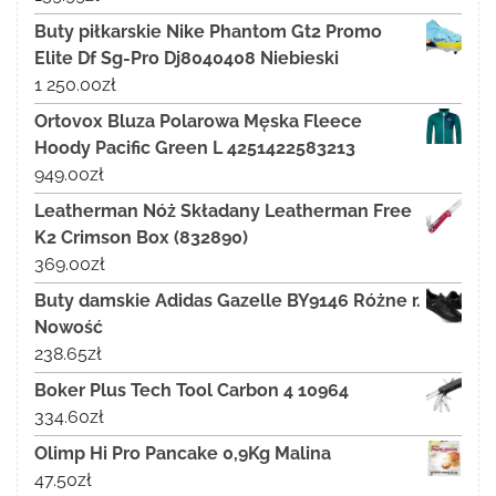
Buty piłkarskie Nike Phantom Gt2 Promo
Elite Df Sg-Pro Dj8040408 Niebieski
1 250.00
zł
Ortovox Bluza Polarowa Męska Fleece
Hoody Pacific Green L 4251422583213
949.00
zł
Leatherman Nóż Składany Leatherman Free
K2 Crimson Box (832890)
369.00
zł
Buty damskie Adidas Gazelle BY9146 Różne r.
Nowość
238.65
zł
Boker Plus Tech Tool Carbon 4 10964
334.60
zł
Olimp Hi Pro Pancake 0,9Kg Malina
47.50
zł