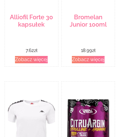
Alliofil Forte 30
Bromelan
kapsułek
Junior 100ml
7.62
zł
18.99
zł
Zobacz więcej
Zobacz więcej