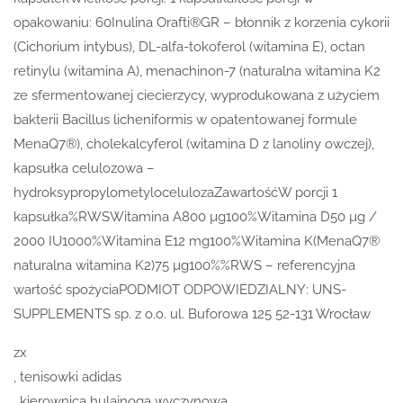
opakowaniu: 60Inulina Orafti®GR – błonnik z korzenia cykorii
(Cichorium intybus), DL-alfa-tokoferol (witamina E), octan
retinylu (witamina A), menachinon-7 (naturalna witamina K2
ze sfermentowanej ciecierzycy, wyprodukowana z użyciem
bakterii Bacillus licheniformis w opatentowanej formule
MenaQ7®), cholekalcyferol (witamina D z lanoliny owczej),
kapsułka celulozowa –
hydroksypropylometylocelulozaZawartośćW porcji 1
kapsułka%RWSWitamina A800 µg100%Witamina D50 µg /
2000 IU1000%Witamina E12 mg100%Witamina K(MenaQ7®
naturalna witamina K2)75 µg100%%RWS – referencyjna
wartość spożyciaPODMIOT ODPOWIEDZIALNY: UNS-
SUPPLEMENTS sp. z o.o. ul. Buforowa 125 52-131 Wrocław
zx
, tenisowki adidas
, kierownica hulajnoga wyczynowa