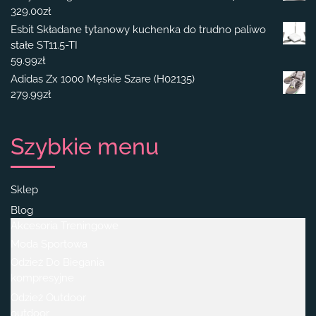
329.00
zł
Esbit Składane tytanowy kuchenka do trudno paliwo
stałe ST11.5-TI
59.99
zł
Adidas Zx 1000 Męskie Szare (H02135)
279.99
zł
Szybkie menu
Sklep
Blog
Akcesoria Treningowe
Moda Sportowa
Odzież Do Biegania
kompresyjne
Odzież Outdoor
outdoor