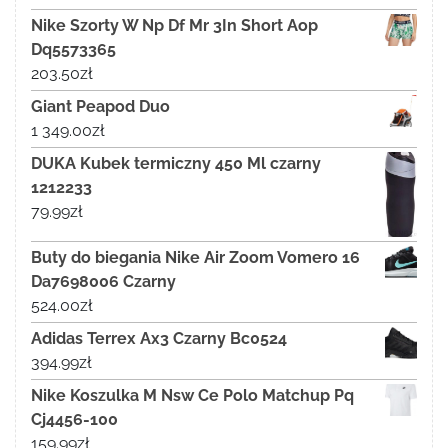
Nike Szorty W Np Df Mr 3In Short Aop
Dq5573365
203.50
zł
Giant Peapod Duo
1 349.00
zł
DUKA Kubek termiczny 450 Ml czarny
1212233
79.99
zł
Buty do biegania Nike Air Zoom Vomero 16
Da7698006 Czarny
524.00
zł
Adidas Terrex Ax3 Czarny Bc0524
394.99
zł
Nike Koszulka M Nsw Ce Polo Matchup Pq
Cj4456-100
159.99
zł