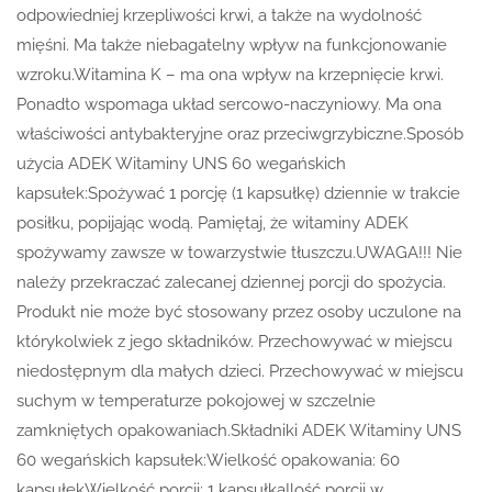
odpowiedniej krzepliwości krwi, a także na wydolność
mięśni. Ma także niebagatelny wpływ na funkcjonowanie
wzroku.Witamina K – ma ona wpływ na krzepnięcie krwi.
Ponadto wspomaga układ sercowo-naczyniowy. Ma ona
właściwości antybakteryjne oraz przeciwgrzybiczne.Sposób
użycia ADEK Witaminy UNS 60 wegańskich
kapsułek:Spożywać 1 porcję (1 kapsułkę) dziennie w trakcie
posiłku, popijając wodą. Pamiętaj, że witaminy ADEK
spożywamy zawsze w towarzystwie tłuszczu.UWAGA!!! Nie
należy przekraczać zalecanej dziennej porcji do spożycia.
Produkt nie może być stosowany przez osoby uczulone na
którykolwiek z jego składników. Przechowywać w miejscu
niedostępnym dla małych dzieci. Przechowywać w miejscu
suchym w temperaturze pokojowej w szczelnie
zamkniętych opakowaniach.Składniki ADEK Witaminy UNS
60 wegańskich kapsułek:Wielkość opakowania: 60
kapsułekWielkość porcji: 1 kapsułkaIlość porcji w