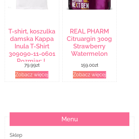
T-shirt, koszulka
REAL PHARM
damska Kappa
Citruargin 300g
Inula T-Shirt
Strawberry
309090-11-0601
Watermelon
Rozmiar: L
79.99
zł
159.00
zł
Zobacz więcej
Zobacz więcej
Menu
Sklep