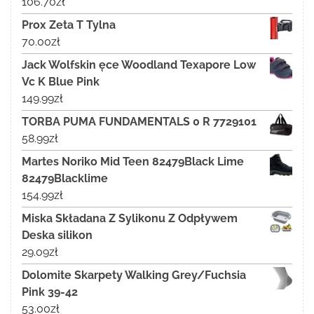
106.70
zł
Prox Zeta T Tylna
70.00
zł
Jack Wolfskin ęce Woodland Texapore Low
Vc K Blue Pink
149.99
zł
TORBA PUMA FUNDAMENTALS 0 R 7729101
58.99
zł
Martes Noriko Mid Teen 82479Black Lime
82479Blacklime
154.99
zł
Miska Składana Z Sylikonu Z Odpływem
Deska silikon
29.09
zł
Dolomite Skarpety Walking Grey/Fuchsia
Pink 39-42
53.00
zł