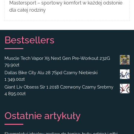
Mastersport – sportowy komfort w każdej odsłonie
dla całej rodziny
Bestsellers
Muscle Tech Vapor X5 Next Gen Pre-Workout 232G
79.90
zł
Dallas Bike City Alu 28 7Spd Czarny Niebieski
1 349.00
zł
Giant Liv Obsess Slr 1 2018 Czerwony Czarny Srebrny
4 895.00
zł
Ostatnie artykuły