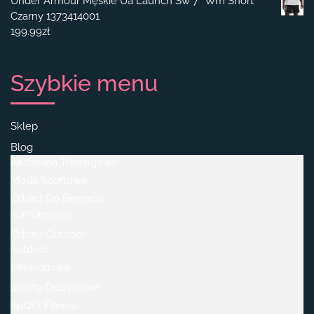
Under Armour Męskie Ua Launch Sw 7'' Wm Short
Czarny 1373414001
199.99
zł
Szybkie menu
Sklep
Blog
Akcesoria Treningowe
Moda Sportowa
Odzież Do Biegania
kompresyjne
Odzież Outdoor
outdoor
trekkingowe
Sporty Drużynowe
Sprzęt Fitness