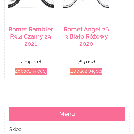
Romet Rambler
Romet Angel 26
R9.4 Czarny 29
3 Biało Różowy
2021
2020
2 299.00
zł
789.00
zł
Zobacz więcej
Zobacz więcej
Menu
Sklep