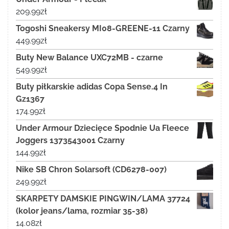
209.99
zł
Togoshi Sneakersy MI08-GREENE-11 Czarny
449.99
zł
Buty New Balance UXC72MB - czarne
549.99
zł
Buty piłkarskie adidas Copa Sense.4 In
Gz1367
174.99
zł
Under Armour Dziecięce Spodnie Ua Fleece
Joggers 1373543001 Czarny
144.99
zł
Nike SB Chron Solarsoft (CD6278-007)
249.99
zł
SKARPETY DAMSKIE PINGWIN/LAMA 37724
(kolor jeans/lama, rozmiar 35-38)
14.08
zł