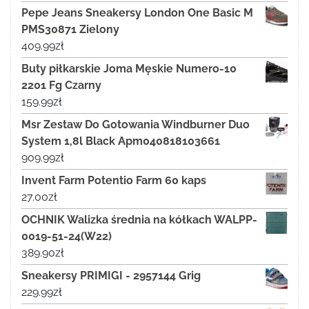
Pepe Jeans Sneakersy London One Basic M
PMS30871 Zielony
409.99
zł
Buty piłkarskie Joma Męskie Numero-10
2201 Fg Czarny
159.99
zł
Msr Zestaw Do Gotowania Windburner Duo
System 1,8l Black Apm040818103661
909.99
zł
Invent Farm Potentio Farm 60 kaps
27.00
zł
OCHNIK Walizka średnia na kółkach WALPP-
0019-51-24(W22)
389.90
zł
Sneakersy PRIMIGI - 2957144 Grig
229.99
zł