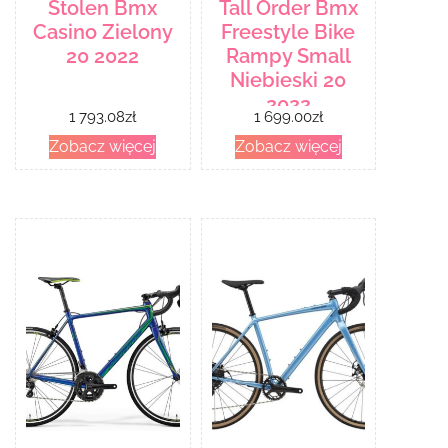
Stolen Bmx
Tall Order Bmx
Casino Zielony
Freestyle Bike
20 2022
Rampy Small
Niebieski 20
2022
1 793.08
zł
1 699.00
zł
Zobacz więcej
Zobacz więcej