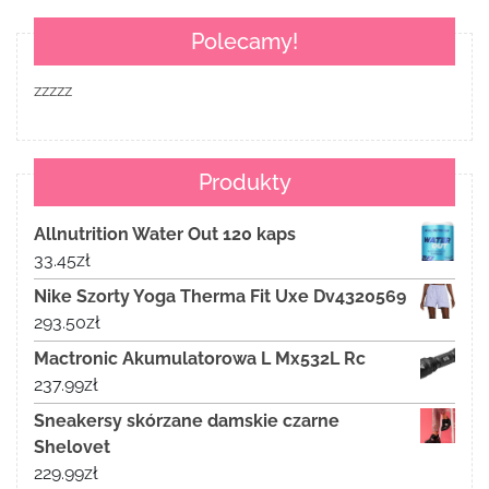
Polecamy!
zzzzz
Produkty
Allnutrition Water Out 120 kaps
33.45
zł
Nike Szorty Yoga Therma Fit Uxe Dv4320569
293.50
zł
Mactronic Akumulatorowa L Mx532L Rc
237.99
zł
Sneakersy skórzane damskie czarne
Shelovet
229.99
zł