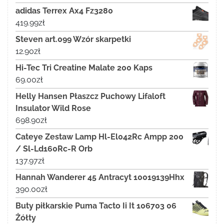
adidas Terrex Ax4 Fz3280
419.99
zł
Steven art.099 Wzór skarpetki
12.90
zł
Hi-Tec Tri Creatine Malate 200 Kaps
69.00
zł
Helly Hansen Płaszcz Puchowy Lifaloft
Insulator Wild Rose
698.90
zł
Cateye Zestaw Lamp Hl-El042Rc Ampp 200
/ Sl-Ld160Rc-R Orb
137.97
zł
Hannah Wanderer 45 Antracyt 10019139Hhx
390.00
zł
Buty piłkarskie Puma Tacto Ii It 106703 06
Żółty