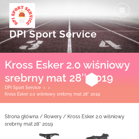
Skip
O
to
M
content
DPI Sport Service
Kross Esker 2.0 wiśniowy
srebrny mat 28″ 2019
DPI Sport Service
> >
Kross Esker 2.0 wiśniowy srebrny mat 28″ 2019
Strona główna
/
Rowery
/ Kross Esker 2.0 wiśniowy
srebrny mat 28″ 2019