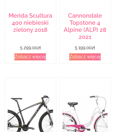
Merida Scultura
Cannondale
400 niebieski
Topstone 4
zielony 2018
Alpine (ALP) 28
2021
5 299.00
zł
5 199.00
zł
Zobacz więcej
Zobacz więcej