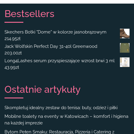
Bestsellers
Skechers Botki "Dome" w kolorze jasnobrązowym
214.95
zł
Jack Wolfskin Perfect Day 31-40l Greenwood
203.00
zł
Long4Lashes serum przyspieszające wzrost brwi 3 ml
43.99
zł
Ostatnie artykuły
Skompletuj idealny zestaw do tenisa: buty, odzież i piłki
Mobilne toalety na eventy w Katowicach – komfort i higiena
na każdej imprezie
Bytom Pełen Smaku: Restauracja, Pizzeria i Catering z