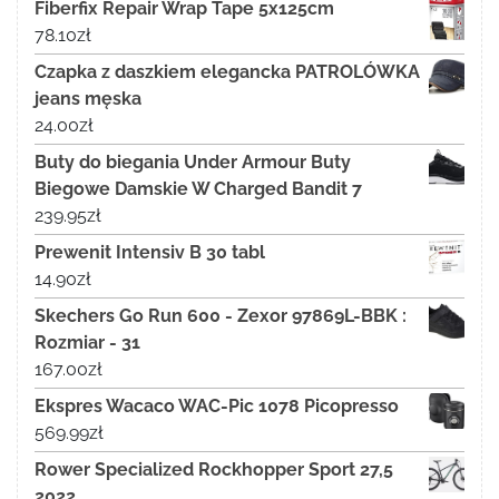
Fiberfix Repair Wrap Tape 5x125cm
78.10
zł
Czapka z daszkiem elegancka PATROLÓWKA
jeans męska
24.00
zł
Buty do biegania Under Armour Buty
Biegowe Damskie W Charged Bandit 7
239.95
zł
Prewenit Intensiv B 30 tabl
14.90
zł
Skechers Go Run 600 - Zexor 97869L-BBK :
Rozmiar - 31
167.00
zł
Ekspres Wacaco WAC-Pic 1078 Picopresso
569.99
zł
Rower Specialized Rockhopper Sport 27,5
2022