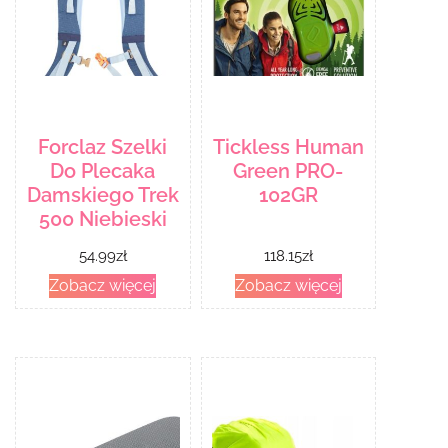
Forclaz Szelki
Tickless Human
Do Plecaka
Green PRO-
Damskiego Trek
102GR
500 Niebieski
54.99
zł
118.15
zł
Zobacz więcej
Zobacz więcej