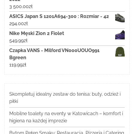
3 500.00
zł
ASICS Japan S 1201A694-300 : Rozmiar - 42
294.00
zł
Nike Męski Zion 2 Fiolet
549.99
zł
Czapka VANS - Milford VN000UOUO991
Bgreen
119.99
zł
Skompletuj idealny zestaw do tenisa: buty, odzież i
piłki
Mobilne toalety na eventy w Katowicach – komfort i
higiena na każdej imprezie
Bytom Pełen Smaku: Restauracja, Pizzeria i Catering