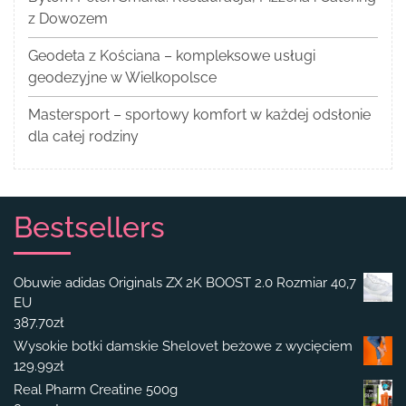
z Dowozem
Geodeta z Kościana – kompleksowe usługi
geodezyjne w Wielkopolsce
Mastersport – sportowy komfort w każdej odsłonie
dla całej rodziny
Bestsellers
Obuwie adidas Originals ZX 2K BOOST 2.0 Rozmiar 40,7
EU
387.70
zł
Wysokie botki damskie Shelovet beżowe z wycięciem
129.99
zł
Real Pharm Creatine 500g