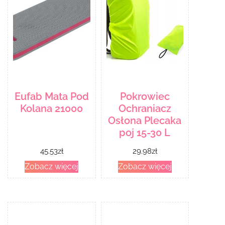
Eufab Mata Pod
Pokrowiec
Kolana 21000
Ochraniacz
Osłona Plecaka
poj 15-30 L
45.53
zł
29.98
zł
Zobacz więcej
Zobacz więcej