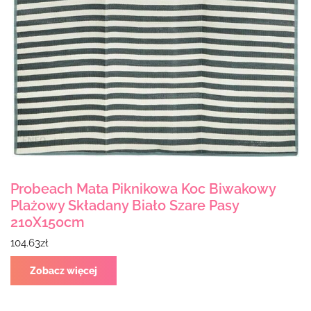
Probeach Mata Piknikowa Koc Biwakowy
Plażowy Składany Biało Szare Pasy
210X150cm
104.63
zł
Zobacz więcej