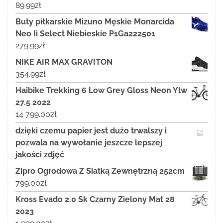
89.99
zł
Buty piłkarskie Mizuno Męskie Monarcida
Neo Ii Select Niebieskie P1Ga222501
279.99
zł
NIKE AIR MAX GRAVITON
354.99
zł
Haibike Trekking 6 Low Grey Gloss Neon Ylw
27.5 2022
14 799.00
zł
dzięki czemu papier jest dużo trwalszy i
pozwala na wywołanie jeszcze lepszej
jakości zdjęć
Zipro Ogrodowa Z Siatką Zewnętrzną 252cm
799.00
zł
Kross Evado 2.0 Sk Czarny Zielony Mat 28
2023