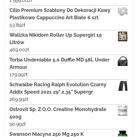
1 999.00
zł
Cilio Premium Szablony Do Dekoracji Kawy
Plastikowe Cappuccino Art Białe 6 szt
53.89
zł
Walizka Nikidom Roller Up Supergirl 19
Litrów
469.00
zł
Torba Undeniable 5.0 Duffle MD 58L Under
Armour
179.99
zł
Schwalbe Racing Ralph Evolution Czarny
Addix Speed 2021 29" 2,35" Supergr
269.99
zł
Ostrovit Sp. Z O.O. Creatine Monohydrate
500g
90.99
zł
Swanson Niacyna 250 Mg 250 K