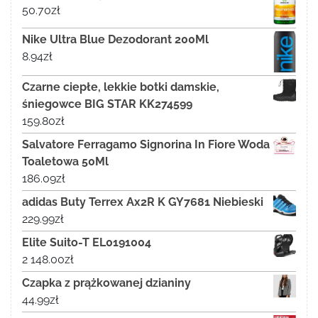
50.70
zł
Nike Ultra Blue Dezodorant 200Ml
8.94
zł
Czarne ciepłe, lekkie botki damskie,
śniegowce BIG STAR KK274599
159.80
zł
Salvatore Ferragamo Signorina In Fiore Woda
Toaletowa 50Ml
186.09
zł
adidas Buty Terrex Ax2R K GY7681 Niebieski
229.99
zł
Elite Suito-T EL0191004
2 148.00
zł
Czapka z prążkowanej dzianiny
44.99
zł