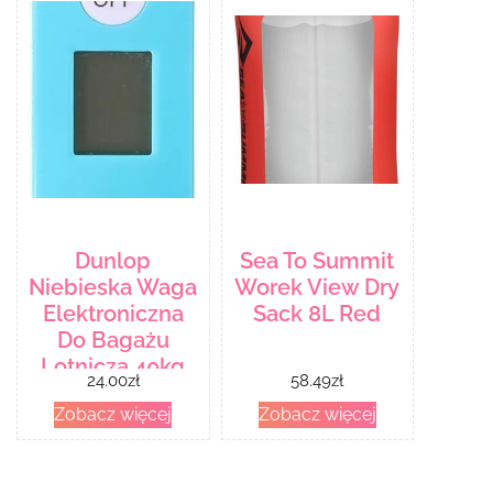
Dunlop
Sea To Summit
Niebieska Waga
Worek View Dry
Elektroniczna
Sack 8L Red
Do Bagażu
Lotnicza 40kg
24.00
zł
58.49
zł
Digitalluggagescale
Zobacz więcej
Zobacz więcej