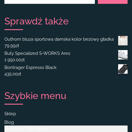
Sprawdź także
Outhorn bluza sportowa damska kolor beżowy gładka
79.99
zł
Buty Specialized S-WORKS Ares
1 950.00
zł
Bontrager Espresso Black
435.00
zł
Szybkie menu
Sklep
Blog
Akcesoria Treningowe