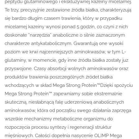
peptydu glutaminowego i ekskluzywnej kazeiny micelarnej.
Te trzy, precyzyjnie zestawione źródła białka, charakteryzują
się bardzo długim czasem trawienia, który w przypadku
micelarnej kazeiny wynosi ponad 5 godzin, co czyni z nich
doskonałe ”narzędzia” anaboliczne o silnie zaznaczonym
charakterze antykatabolicznym. Gwarantują one wysoki
poziom we krwi najcenniejszych aminokwasów, w tym L-
glutaminy, w momencie, gdy inne źródła białka zostały juz
przyswojone. Czasy absorbcji wolnych aminokwasów oraz
produktów trawienia poszczególnych źródeł białka
wchodzących w skład Mega Strong Protein™Dzięki spożyciu
Mega Strong Protein™ zapewniamy sobie ekstremalnie
skuteczną, niesłabnącą falę uderzeniową anabolicznych
aminokwasów, która od początku swego działania zaprzęga
wszelkie mechanizmy metaboliczne organizmu do
rozpoczęcia procesu syntezy i regeneracji struktur
mięśniowych. Całości dopełnia nasycenie OLIMP Mega