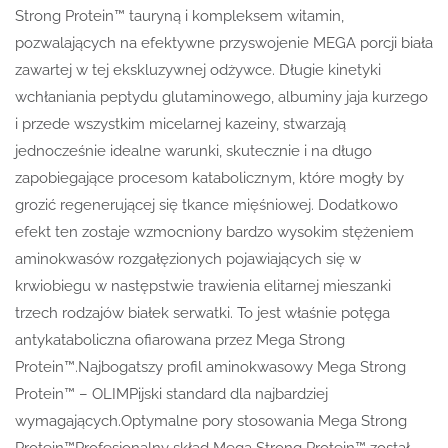
Strong Protein™ tauryną i kompleksem witamin,
pozwalających na efektywne przyswojenie MEGA porcji biała
zawartej w tej ekskluzywnej odżywce. Długie kinetyki
wchłaniania peptydu glutaminowego, albuminy jaja kurzego
i przede wszystkim micelarnej kazeiny, stwarzają
jednocześnie idealne warunki, skutecznie i na długo
zapobiegające procesom katabolicznym, które mogły by
grozić regenerującej się tkance mięśniowej. Dodatkowo
efekt ten zostaje wzmocniony bardzo wysokim stężeniem
aminokwasów rozgałęzionych pojawiających się w
krwiobiegu w następstwie trawienia elitarnej mieszanki
trzech rodzajów białek serwatki. To jest właśnie potęga
antykataboliczna ofiarowana przez Mega Strong
Protein™.Najbogatszy profil aminokwasowy Mega Strong
Protein™ – OLIMPijski standard dla najbardziej
wymagających.Optymalne pory stosowania Mega Strong