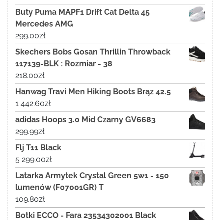
Buty Puma MAPF1 Drift Cat Delta 45
Mercedes AMG
299.00
zł
Skechers Bobs Gosan Thrillin Throwback
117139-BLK : Rozmiar - 38
218.00
zł
Hanwag Travi Men Hiking Boots Brąz 42.5
1 442.60
zł
adidas Hoops 3.0 Mid Czarny GV6683
299.99
zł
Flj T11 Black
5 299.00
zł
Latarka Armytek Crystal Green 5w1 - 150
lumenów (F07001GR) T
109.80
zł
Botki ECCO - Fara 23534302001 Black