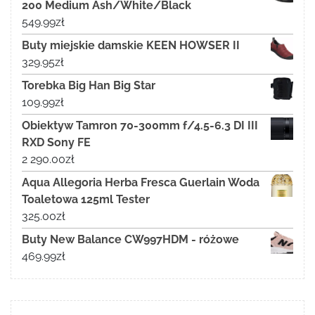
200 Medium Ash/White/Black
549.99
zł
Buty miejskie damskie KEEN HOWSER II
329.95
zł
Torebka Big Han Big Star
109.99
zł
Obiektyw Tamron 70-300mm f/4.5-6.3 DI III
RXD Sony FE
2 290.00
zł
Aqua Allegoria Herba Fresca Guerlain Woda
Toaletowa 125ml Tester
325.00
zł
Buty New Balance CW997HDM - różowe
469.99
zł