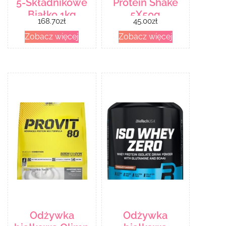
5-Składnikowe
Protein Shake
Białko 1kg
5X50g
168.70
zł
45.00
zł
Zobacz więcej
Zobacz więcej
Odżywka
Odżywka