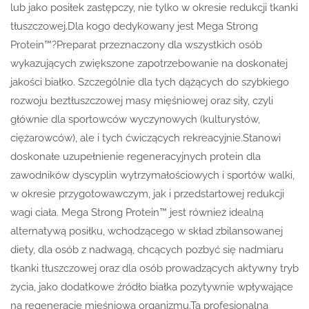
lub jako posiłek zastępczy, nie tylko w okresie redukcji tkanki
tłuszczowej.Dla kogo dedykowany jest Mega Strong
Protein™?Preparat przeznaczony dla wszystkich osób
wykazujących zwiększone zapotrzebowanie na doskonałej
jakości białko. Szczególnie dla tych dążących do szybkiego
rozwoju beztłuszczowej masy mięśniowej oraz siły, czyli
głównie dla sportowców wyczynowych (kulturystów,
ciężarowców), ale i tych ćwiczących rekreacyjnie.Stanowi
doskonałe uzupełnienie regeneracyjnych protein dla
zawodników dyscyplin wytrzymałościowych i sportów walki,
w okresie przygotowawczym, jak i przedstartowej redukcji
wagi ciała. Mega Strong Protein™ jest również idealną
alternatywą posiłku, wchodzącego w skład zbilansowanej
diety, dla osób z nadwagą, chcących pozbyć się nadmiaru
tkanki tłuszczowej oraz dla osób prowadzących aktywny tryb
życia, jako dodatkowe źródło białka pozytywnie wpływające
na regenerację mięśniową organizmu.Ta profesjonalna