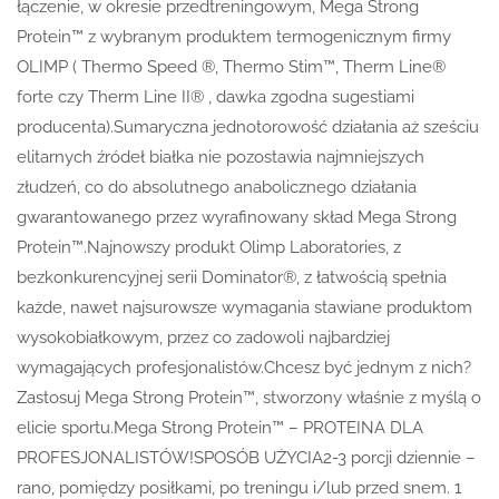
łączenie, w okresie przedtreningowym, Mega Strong
Protein™ z wybranym produktem termogenicznym firmy
OLIMP ( Thermo Speed ®, Thermo Stim™, Therm Line®
forte czy Therm Line II® , dawka zgodna sugestiami
producenta).Sumaryczna jednotorowość działania aż sześciu
elitarnych źródeł białka nie pozostawia najmniejszych
złudzeń, co do absolutnego anabolicznego działania
gwarantowanego przez wyrafinowany skład Mega Strong
Protein™.Najnowszy produkt Olimp Laboratories, z
bezkonkurencyjnej serii Dominator®, z łatwością spełnia
każde, nawet najsurowsze wymagania stawiane produktom
wysokobiałkowym, przez co zadowoli najbardziej
wymagających profesjonalistów.Chcesz być jednym z nich?
Zastosuj Mega Strong Protein™, stworzony właśnie z myślą o
elicie sportu.Mega Strong Protein™ – PROTEINA DLA
PROFESJONALISTÓW!SPOSÓB UŻYCIA2-3 porcji dziennie –
rano, pomiędzy posiłkami, po treningu i/lub przed snem. 1