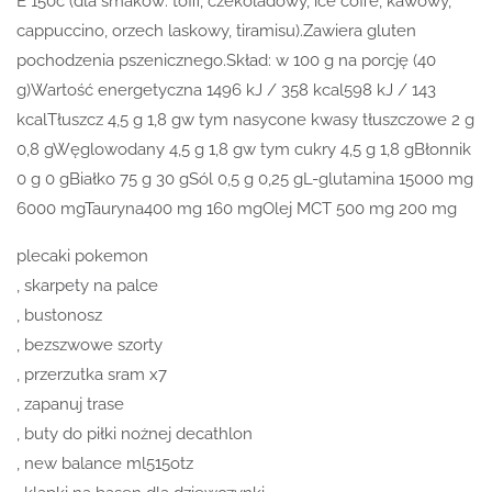
E 150c (dla smaków: toffi, czekoladowy, ice coffe, kawowy,
cappuccino, orzech laskowy, tiramisu).Zawiera gluten
pochodzenia pszenicznego.Skład: w 100 g na porcję (40
g)Wartość energetyczna 1496 kJ / 358 kcal598 kJ / 143
kcalTłuszcz 4,5 g 1,8 gw tym nasycone kwasy tłuszczowe 2 g
0,8 gWęglowodany 4,5 g 1,8 gw tym cukry 4,5 g 1,8 gBłonnik
0 g 0 gBiałko 75 g 30 gSól 0,5 g 0,25 gL-glutamina 15000 mg
6000 mgTauryna400 mg 160 mgOlej MCT 500 mg 200 mg
plecaki pokemon
, skarpety na palce
, bustonosz
, bezszwowe szorty
, przerzutka sram x7
, zapanuj trase
, buty do piłki nożnej decathlon
, new balance ml515otz