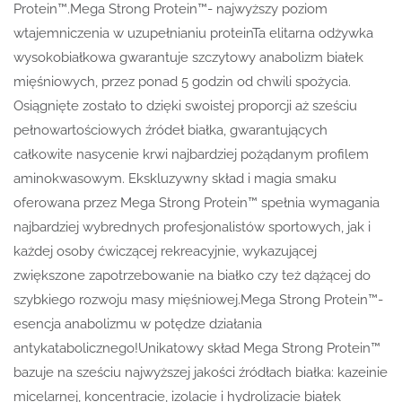
Protein™.Mega Strong Protein™- najwyższy poziom
wtajemniczenia w uzupełnianiu proteinTa elitarna odżywka
wysokobiałkowa gwarantuje szczytowy anabolizm białek
mięśniowych, przez ponad 5 godzin od chwili spożycia.
Osiągnięte zostało to dzięki swoistej proporcji aż sześciu
pełnowartościowych źródeł białka, gwarantujących
całkowite nasycenie krwi najbardziej pożądanym profilem
aminokwasowym. Ekskluzywny skład i magia smaku
oferowana przez Mega Strong Protein™ spełnia wymagania
najbardziej wybrednych profesjonalistów sportowych, jak i
każdej osoby ćwiczącej rekreacyjnie, wykazującej
zwiększone zapotrzebowanie na białko czy też dążącej do
szybkiego rozwoju masy mięśniowej.Mega Strong Protein™-
esencja anabolizmu w potędze działania
antykatabolicznego!Unikatowy skład Mega Strong Protein™
bazuje na sześciu najwyższej jakości źródłach białka: kazeinie
micelarnej, koncentracie, izolacie i hydrolizacie białek