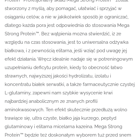
Protein™Profesjonalny skład Mega Strong Protein™ został
stworzony z myślą, aby pomagać, ułatwiać i sprzyjać w
osiąganiu celów, a nie w jakikolwiek sposób je ograniczać,
dlatego każda pora jest odpowiednia do stosowania Mega
Strong Protein™. Bez wątpienia można stwierdzić, iż ze
względu na czas stosowania, jest to uniwersalna odżywka
białkowa, i z pewnością elitarna, jeśli wziąć pod uwagę jej
efekt działania. Wręcz idealnie nadaje się w potreningowym
uzupełnianiu deficytu protein, kiedy to obecność łatwo
strawnych, najwyższej jakości hydrolizatu, izolatu i
koncentratu białek serwatki, a także farmaceutycznie czystej
L-glutaminy, zapewni nam szybkie wysycenie krwi
najbardziej anabolicznym ze znanych profili
aminokwasowych. Ten efekt skutecznie przedłużą wolno
trawiące się, ultra czyste, białko jaja kurzego, peptyd
glutaminowy i elitarna micelarna kazeina. Mega Strong
Protein™ będzie też doskonałym wyborem tuż przed snem