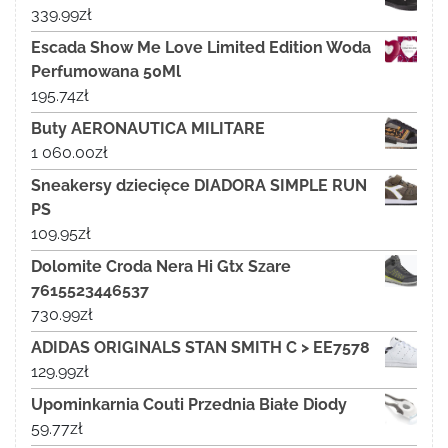
339.99
zł
Escada Show Me Love Limited Edition Woda
Perfumowana 50Ml
195.74
zł
Buty AERONAUTICA MILITARE
1 060.00
zł
Sneakersy dziecięce DIADORA SIMPLE RUN
PS
109.95
zł
Dolomite Croda Nera Hi Gtx Szare
7615523446537
730.99
zł
ADIDAS ORIGINALS STAN SMITH C > EE7578
129.99
zł
Upominkarnia Couti Przednia Białe Diody
59.77
zł