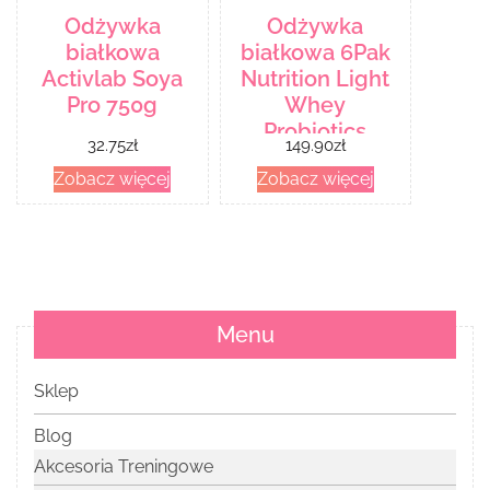
Odżywka
Odżywka
białkowa
białkowa 6Pak
Activlab Soya
Nutrition Light
Pro 750g
Whey
Probiotics
32.75
zł
149.90
zł
1800g
Zobacz więcej
Zobacz więcej
Menu
Sklep
Blog
Akcesoria Treningowe