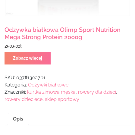
Odżywka białkowa Olimp Sport Nutrition
Mega Strong Protein 2000g
250.50
zł
Zobacz więcej
SKU:
037ff13ea7b1
Kategoria:
Odżywki białkowe
Znaczniki:
kurtka zimowa męska
,
rowery dla dzieci
,
rowery dzieciece
,
sklep sportowy
Opis