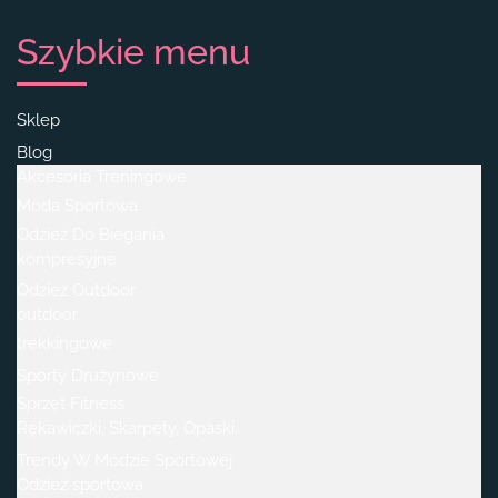
Szybkie menu
Sklep
Blog
Akcesoria Treningowe
Moda Sportowa
Odzież Do Biegania
kompresyjne
Odzież Outdoor
outdoor
trekkingowe
Sporty Drużynowe
Sprzęt Fitness
Rękawiczki, Skarpety, Opaski.
Trendy W Modzie Sportowej
Odzież sportowa