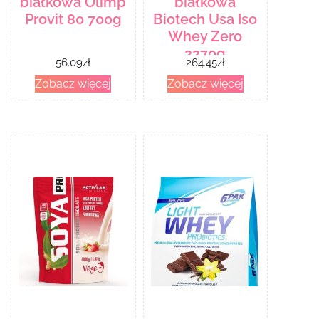
białkowa Olimp
białkowa
Provit 80 700g
Biotech Usa Iso
Whey Zero
2270g
56.09
zł
264.45
zł
Zobacz więcej
Zobacz więcej