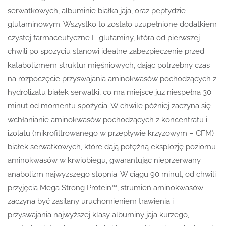
serwatkowych, albuminie białka jaja, oraz peptydzie
glutaminowym. Wszystko to zostało uzupełnione dodatkiem
czystej farmaceutyczne L-glutaminy, która od pierwszej
chwili po spożyciu stanowi idealne zabezpieczenie przed
katabolizmem struktur mięśniowych, dając potrzebny czas
na rozpoczęcie przyswajania aminokwasów pochodzących z
hydrolizatu białek serwatki, co ma miejsce już niespełna 30
minut od momentu spożycia. W chwile później zaczyna się
wchłanianie aminokwasów pochodzących z koncentratu i
izolatu (mikrofiltrowanego w przepływie krzyżowym – CFM)
białek serwatkowych, które dają potężną eksplozję poziomu
aminokwasów w krwiobiegu, gwarantując nieprzerwany
anabolizm najwyższego stopnia. W ciągu 90 minut, od chwili
przyjęcia Mega Strong Protein™, strumień aminokwasów
zaczyna być zasilany uruchomieniem trawienia i
przyswajania najwyższej klasy albuminy jaja kurzego,