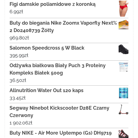
Figi damskie poliamidowe z koronką
6.99
zł
Buty do biegania Nike Zoomx Vaporfly Next%
2 Do2408739 Żółty
969.80
zł
Salomon Speedcross 5 W Black
395.99
zł
Odżywka białkowa Biały Puch 3 Proteiny
Kompleks Białek 500g
36.50
zł
Allnutrition Water Out 120 kaps
33.45
zł
Segway Ninebot Kickscooter D28E Czarny
Czerwony
1 902.06
zł
Buty NIKE - Air More Uptempo (Gs) DH9719