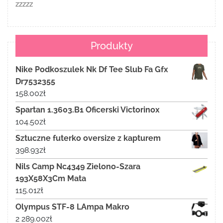
zzzzz
Produkty
Nike Podkoszulek Nk Df Tee Slub Fa Gfx
Dr7532355
158.00
zł
Spartan 1.3603.B1 Oficerski Victorinox
104.50
zł
Sztuczne futerko oversize z kapturem
398.93
zł
Nils Camp Nc4349 Zielono-Szara
193X58X3Cm Mata
115.01
zł
Olympus STF-8 LAmpa Makro
2 289.00
zł