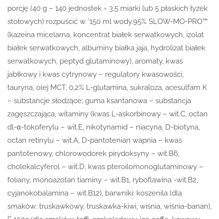
porcję (40 g – 140 jednostek = 3,5 miarki lub 5 płaskich łyżek
stołowych) rozpuścić w °150 ml wody.95% SLOW-MO-PRO™
(kazeina micelarna, koncentrat białek serwatkowych, izolat
białek serwatkowych, albuminy białka jaja, hydrolizat białek
serwatkowych, peptyd glutaminowy), aromaty, kwas
jabłkowy i kwas cytrynowy – regulatory kwasowości,
tauryna, olej MCT, 0,2% L-glutamina, sukraloza, acesulfam K
– substancje słodzące; guma ksantanowa – substancja
zagęszczająca, witaminy (kwas L-askorbinowy – wit.C, octan
dl-α-tokoferylu – wit.E, nikotynamid – niacyna, D-biotyna,
octan retinylu – wit.A, D-pantotenian wapnia – kwas
pantotenowy, chlorowodorek pirydoksyny – wit.B6,
cholekalcyferol – wit.D, kwas pteroilomonoglutaminowy –
foliany, monoazotan tiaminy – wit.B1, ryboflawina -wit.B2,
cyjanokobalamina – wit.B12), barwniki: koszenila (dla
smaków: truskawkowy, truskawka-kiwi, wiśnia, wiśnia-banan),