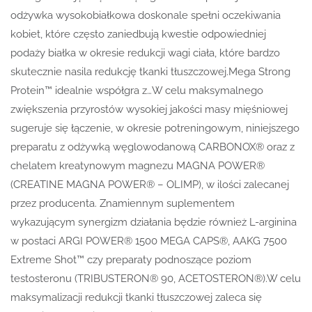
odżywka wysokobiałkowa doskonale spełni oczekiwania
kobiet, które często zaniedbują kwestie odpowiedniej
podaży białka w okresie redukcji wagi ciała, które bardzo
skutecznie nasila redukcję tkanki tłuszczowej.Mega Strong
Protein™ idealnie współgra z…W celu maksymalnego
zwiększenia przyrostów wysokiej jakości masy mięśniowej
sugeruje się łączenie, w okresie potreningowym, niniejszego
preparatu z odżywką węglowodanową CARBONOX® oraz z
chelatem kreatynowym magnezu MAGNA POWER®
(CREATINE MAGNA POWER® – OLIMP), w ilości zalecanej
przez producenta. Znamiennym suplementem
wykazującym synergizm działania będzie również L-arginina
w postaci ARGI POWER® 1500 MEGA CAPS®, AAKG 7500
Extreme Shot™ czy preparaty podnoszące poziom
testosteronu (TRIBUSTERON® 90, ACETOSTERON®).W celu
maksymalizacji redukcji tkanki tłuszczowej zaleca się