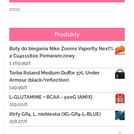
zzzzz
Produkty
Buty do biegania Nike Zoomx Vaporfly Next%
2 Cu4111800 Pomarańczowy
1 169.99
zł
Torba Roland Medium Duffle 37L Under
Armour (black/reflective)
149.99
zł
L-GLUTAMINE + BCAA - 500G [AMIX]
129.00
zł
Xtrfy GP4, L, niebieska (XG-GP4-L-BLUE)
258.27
zł