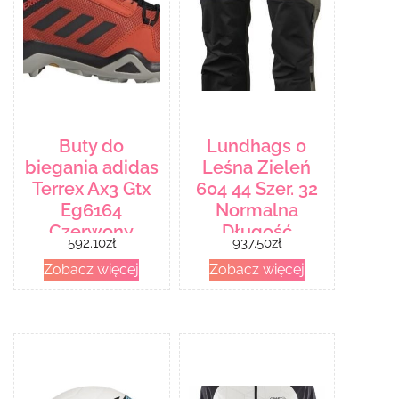
Buty do
Lundhags 0
biegania adidas
Leśna Zieleń
Terrex Ax3 Gtx
604 44 Szer. 32
Eg6164
Normalna
Czerwony
Długość
592.10
zł
937.50
zł
Zobacz więcej
Zobacz więcej