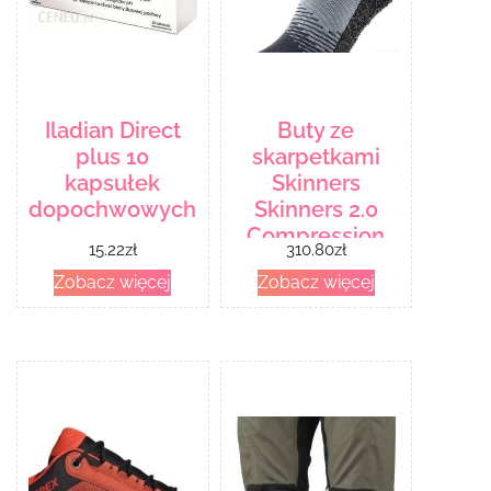
Iladian Direct
Buty ze
plus 10
skarpetkami
kapsułek
Skinners
dopochwowych
Skinners 2.0
Compression
15.22
zł
310.80
zł
Zobacz więcej
Zobacz więcej