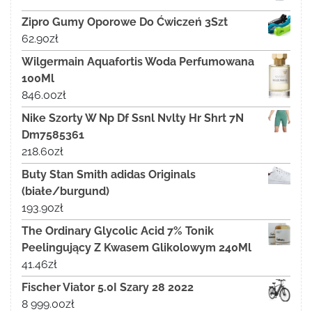
Zipro Gumy Oporowe Do Ćwiczeń 3Szt
62.90
zł
Wilgermain Aquafortis Woda Perfumowana
100Ml
846.00
zł
Nike Szorty W Np Df Ssnl Nvlty Hr Shrt 7N
Dm7585361
218.60
zł
Buty Stan Smith adidas Originals
(białe/burgund)
193.90
zł
The Ordinary Glycolic Acid 7% Tonik
Peelingujący Z Kwasem Glikolowym 240Ml
41.46
zł
Fischer Viator 5.0I Szary 28 2022
8 999.00
zł