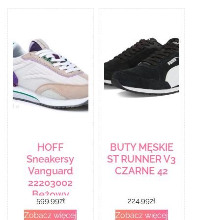
HOFF
BUTY MĘSKIE
Sneakersy
ST RUNNER V3
Vanguard
CZARNE 42
22203002
Beżowy
599.99
zł
224.99
zł
Zobacz więcej
Zobacz więcej