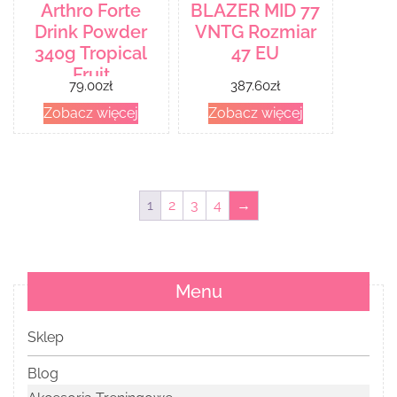
Arthro Forte
BLAZER MID 77
Drink Powder
VNTG Rozmiar
340g Tropical
47 EU
Fruit
79.00
zł
387.60
zł
Zobacz więcej
Zobacz więcej
1
2
3
4
→
Menu
Sklep
Blog