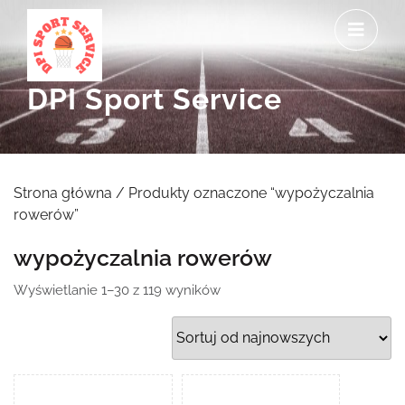
Skip
O
to
M
content
DPI Sport Service
Strona główna
/ Produkty oznaczone “wypożyczalnia
rowerów”
wypożyczalnia rowerów
Posortowane
Wyświetlanie 1–30 z 119 wyników
według
najnowszych