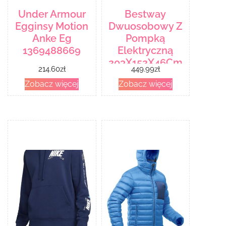
Under Armour
Bestway
Egginsy Motion
Dwuosobowy Z
Anke Eg
Pompką
1369488669
Elektryczną
203X152X46Cm
214.60
zł
449.99
zł
67486
Zobacz więcej
Zobacz więcej