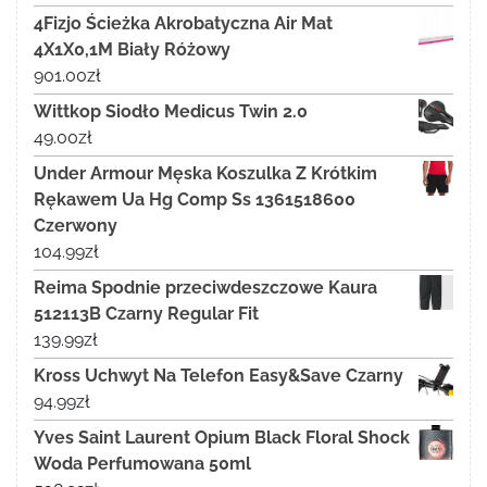
4Fizjo Ścieżka Akrobatyczna Air Mat
4X1X0,1M Biały Różowy
901.00
zł
Wittkop Siodło Medicus Twin 2.0
49.00
zł
Under Armour Męska Koszulka Z Krótkim
Rękawem Ua Hg Comp Ss 1361518600
Czerwony
104.99
zł
Reima Spodnie przeciwdeszczowe Kaura
512113B Czarny Regular Fit
139.99
zł
Kross Uchwyt Na Telefon Easy&Save Czarny
94.99
zł
Yves Saint Laurent Opium Black Floral Shock
Woda Perfumowana 50ml