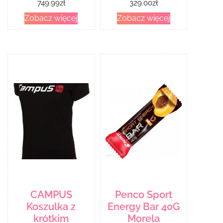
749.99
zł
329.00
zł
Storm Czarny
Zobacz więcej
Zobacz więcej
302579900365
CAMPUS
Penco Sport
Koszulka z
Energy Bar 40G
krótkim
Morela