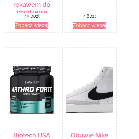
rękawem do
chodzenia
49.00
zł
4.80
zł
damska
Zobacz więcej
Zobacz więcej
Campus Yarra-
Zamów na
Decathlon.pl –
30 dni na zwrot
– Czarny
Biotech USA
Obuwie Nike