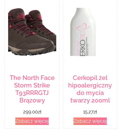
The North Face
Cerkopil żel
Storm Strike
hipoalergiczny
T93RRRGTJ
do mycia
Brązowy
twarzy 200ml
299.00
zł
15.27
zł
Zobacz więcej
Zobacz więcej