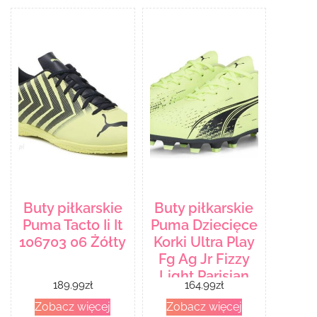
Buty piłkarskie
Buty piłkarskie
Puma Tacto Ii It
Puma Dziecięce
106703 06 Żółty
Korki Ultra Play
Fg Ag Jr Fizzy
Light Parisian
189.99
zł
164.99
zł
10692301 Żółty
Zobacz więcej
Zobacz więcej