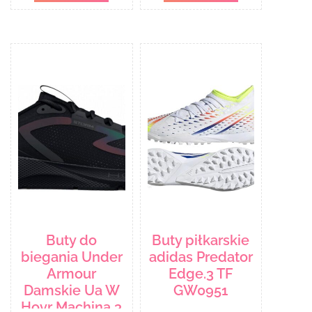
Buty do
Buty piłkarskie
biegania Under
adidas Predator
Armour
Edge.3 TF
Damskie Ua W
GW0951
Hovr Machina 3