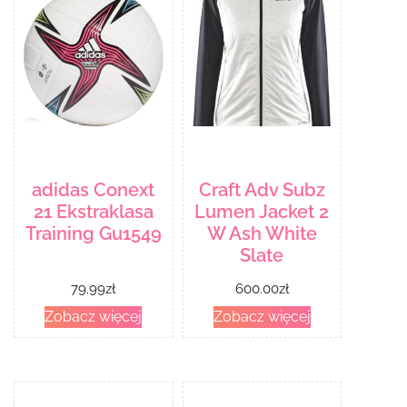
adidas Conext
Craft Adv Subz
21 Ekstraklasa
Lumen Jacket 2
Training Gu1549
W Ash White
Slate
79.99
zł
600.00
zł
Zobacz więcej
Zobacz więcej