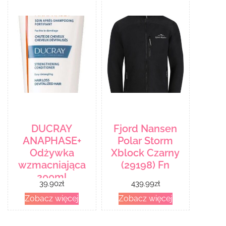
DUCRAY
Fjord Nansen
ANAPHASE+
Polar Storm
Odżywka
Xblock Czarny
wzmacniająca
(29198) Fn
200ml
39.90
zł
439.99
zł
Zobacz więcej
Zobacz więcej