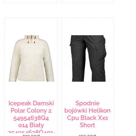
Icepeak Damski
Spodnie
Polar Colony 2
bojówki Helikon
54954638Q4
Cpu Black Xxs
014 Biały
Short
254954638Q4014