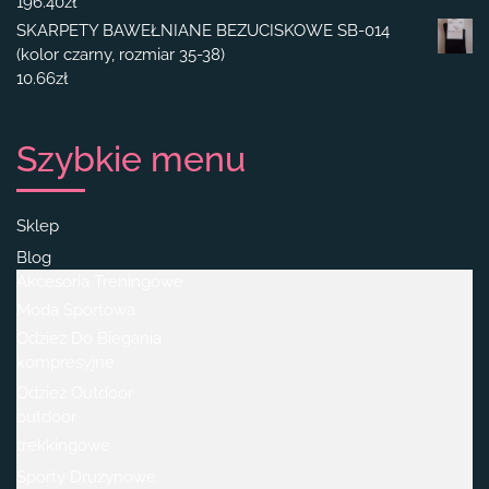
196.40
zł
SKARPETY BAWEŁNIANE BEZUCISKOWE SB-014
(kolor czarny, rozmiar 35-38)
10.66
zł
Szybkie menu
Sklep
Blog
Akcesoria Treningowe
Moda Sportowa
Odzież Do Biegania
kompresyjne
Odzież Outdoor
outdoor
trekkingowe
Sporty Drużynowe