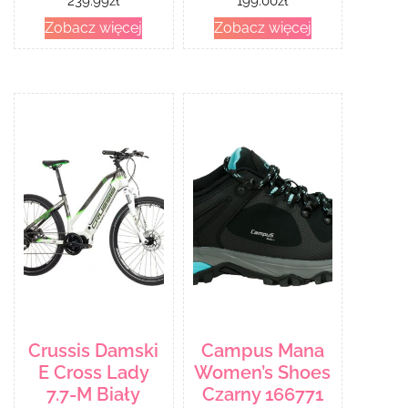
239.99
zł
199.00
zł
Zobacz więcej
Zobacz więcej
Crussis Damski
Campus Mana
E Cross Lady
Women’s Shoes
7.7-M Biały
Czarny 166771