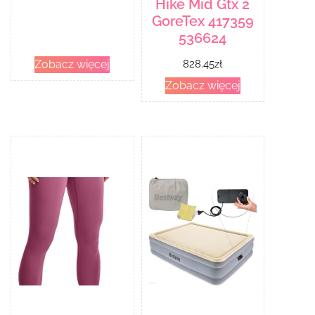
Hike Mid Gtx 2
GoreTex 417359
536624
Zobacz więcej
828.45
zł
Zobacz więcej