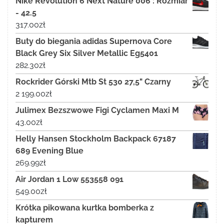
Nike Revolution 6 Next Nature 006 : Rozmiar
- 42.5
317.00
zł
Buty do biegania adidas Supernova Core
Black Grey Six Silver Metallic Eg5401
282.30
zł
Rockrider Górski Mtb St 530 27,5" Czarny
2 199.00
zł
Julimex Bezszwowe Figi Cyclamen Maxi M
43.00
zł
Helly Hansen Stockholm Backpack 67187
689 Evening Blue
269.99
zł
Air Jordan 1 Low 553558 091
549.00
zł
Krótka pikowana kurtka bomberka z
kapturem