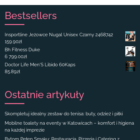
Bestsellers
Insportline Jeżowce Nugal Unisex Czarny 2468742
159.90
zł
Bh Fitness Duke
6 799.00
zł
Doctor Life Men'S Libido 60Kaps
85.89
zł
Ostatnie artykuły
Skompletuj idealny zestaw do tenisa: buty, odzież i piłki
Mobilne toalety na eventy w Katowicach – komfort i higiena
na każdej imprezie
Bytom Pełen Smaku: Restauracja, Pizzeria i Catering z