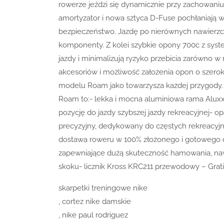
rowerze jeździ się dynamicznie przy zachowaniu
amortyzator i nowa sztyca D-Fuse pochłaniają wi
bezpieczeństwo. Jazdę po nierównych nawierzch
komponenty. Z kolei szybkie opony 700c z sy
jazdy i minimalizują ryzyko przebicia zarówno w
akcesoriów i możliwość założenia opon o szer
modelu Roam jako towarzysza każdej przygody. 
Roam to:- lekka i mocna aluminiowa rama Aluxx
pozycję do jazdy szybszej jazdy rekreacyjnej-
precyzyjny, dedykowany do częstych rekreacyjn
dostawa roweru w 100% złożonego i gotowego d
zapewniające dużą skuteczność hamowania, naw
skoku- licznik Kross KRC211 przewodowy – Grat
skarpetki treningowe nike
, cortez nike damskie
, nike paul rodriguez