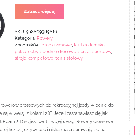
Zobacz więcej
SKU:
9a88093d9816
Kategoria:
Rowery
Znaczników:
czapki zimowe
,
kurtka damska
,
pulsometry
,
spodnie dresowe
,
sprzęt sportowy
,
stroje kompielowe
,
tenis stołowy
 rowerów crossowych do rekreacyjnej jazdy w cenie do
ą w wersji z kołami 28″. Jeżeli zastanawiasz się jaki
t Roam 2 Disc jest wart Twojej uwagi.Rowery crossowe
rej kształt, sztywność i niska masa sprawiają, że na