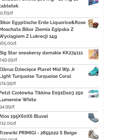
tabletek
11.69
zł
Bikor Egyptische Erde Liquorice&Rose
Moschata Bikor Ziemia Egipska Z
Wyciągiem Z Lukrecji 14g
165.00
zł
Big Star sneakersy damskie KK274111
249.99
zł
Elbrus Dziecięce Plaret Mid Wp Jr
Light Turquoise Turquoise Coral
174.99
zł
Petzl Czołówka Tikkina E091Da03 250
Lumenów White
94.99
zł
Atos 195X60X6 Bluvel
212.00
zł
Trzewiki PRIMIGI - 2855022 S Beige
309.99
zł