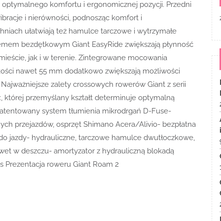
 optymalnego komfortu i ergonomicznej pozycji. Przedni
bracje i nierówności, podnosząc komfort i
niach ułatwiają też hamulce tarczowe i wytrzymałe
stemem bezdętkowym Giant EasyRide zwiększają płynność
 mieście, jak i w terenie. Zintegrowane mocowania
okości nawet 55 mm dodatkowo zwiększają możliwości
Najważniejsze zalety crossowych rowerów Giant z serii
, której przemyślany kształt determinuje optymalną
 opatentowany system tłumienia mikrodrgań D-Fuse-
ych przejazdów, osprzęt Shimano Acera/Alivio- bezpłatna
o jazdy- hydrauliczne, tarczowe hamulce dwutłoczkowe,
et w deszczu- amortyzator z hydrauliczną blokadą
is Prezentacja roweru Giant Roam 2