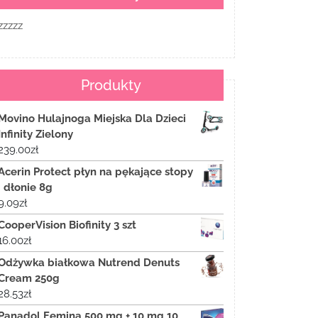
zzzzz
Produkty
Movino Hulajnoga Miejska Dla Dzieci
Infinity Zielony
239.00
zł
Acerin Protect płyn na pękające stopy
i dłonie 8g
9.09
zł
CooperVision Biofinity 3 szt
16.00
zł
Odżywka białkowa Nutrend Denuts
Cream 250g
28.53
zł
Panadol Femina 500 mg + 10 mg 10