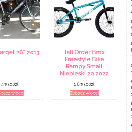
arget 26” 2013
Tall Order Bmx
Freestyle Bike
Rampy Small
Niebieski 20 2022
499.00
zł
1 699.00
zł
bacz więcej
Zobacz więcej