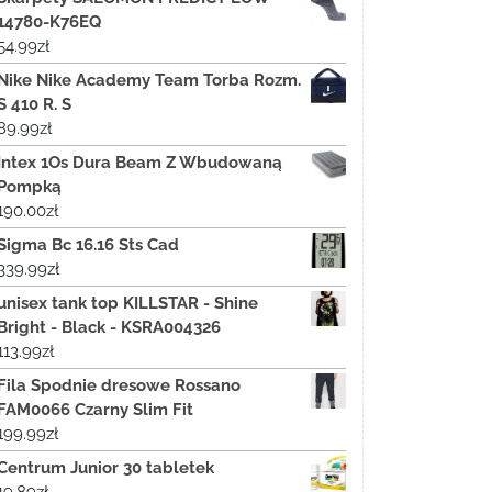
14780-K76EQ
54.99
zł
Nike Nike Academy Team Torba Rozm.
S 410 R. S
89.99
zł
Intex 1Os Dura Beam Z Wbudowaną
Pompką
190.00
zł
Sigma Bc 16.16 Sts Cad
339.99
zł
unisex tank top KILLSTAR - Shine
Bright - Black - KSRA004326
113.99
zł
Fila Spodnie dresowe Rossano
FAM0066 Czarny Slim Fit
199.99
zł
Centrum Junior 30 tabletek
19.89
zł