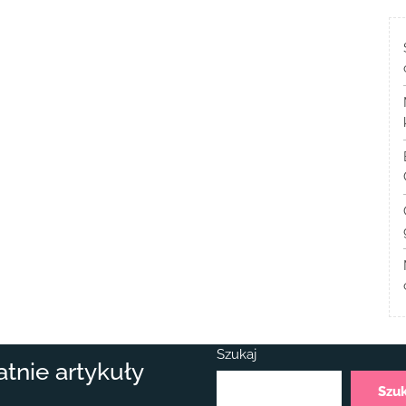
Szukaj
atnie artykuły
Szu