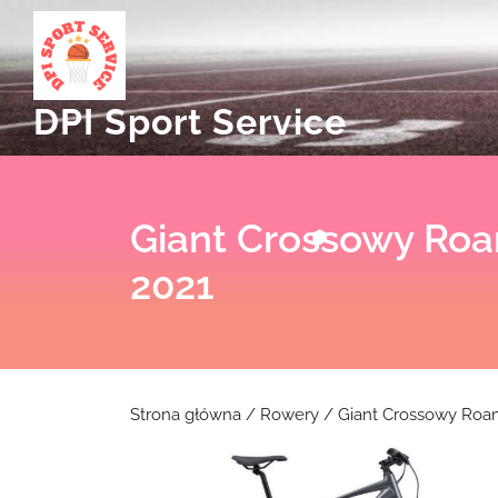
Skip
to
content
DPI Sport Service
Giant Crossowy Roa
2021
Strona główna
/
Rowery
/ Giant Crossowy Roam