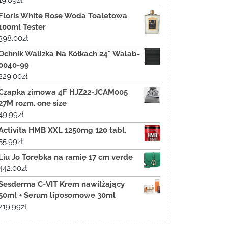
Floris White Rose Woda Toaletowa
100ml Tester
398.00
zł
Ochnik Walizka Na Kółkach 24" Walab-
0040-99
229.00
zł
Czapka zimowa 4F HJZ22-JCAM005
27M rozm. one size
49.99
zł
Activita HMB XXL 1250mg 120 tabl.
55.99
zł
Liu Jo Torebka na ramię 17 cm verde
442.00
zł
Sesderma C-VIT Krem nawilżający
50ml + Serum liposomowe 30ml
219.99
zł