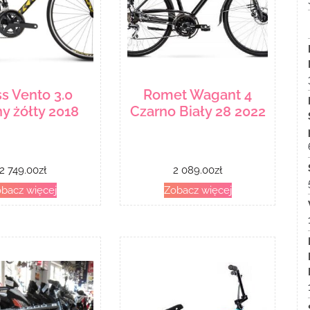
s Vento 3.0
Romet Wagant 4
ny żółty 2018
Czarno Biały 28 2022
2 749.00
zł
2 089.00
zł
bacz więcej
Zobacz więcej