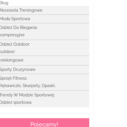
Blog
Akcesoria Treningowe
Moda Sportowa
Odzież Do Biegania
kompresyjne
Odzież Outdoor
outdoor
trekkingowe
Sporty Drużynowe
Sprzęt Fitness
Rękawiczki, Skarpety, Opaski.
Trendy W Modzie Sportowej
Odzież sportowa
Polecamy!