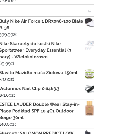
Buty Nike Air Force 1 DR3098-100 Białe
R. 36
399.99
zł
Nike Skarpety do kostki Nike
Sportswear Everyday Essential (3
pary) - Wielokolorowe
69.99
zł
Slavito Mazidło maść Ziołowa 150ml
59.90
zł
Victorinox Nail Clip 0.6463.3
151.00
zł
ESTEE LAUDER Double Wear Stay-in-
Place Podkład SPF 10 4C1 Outdoor
Beige 30ml
140.00
zł
Skarpety SALOMON PREDICT LOW