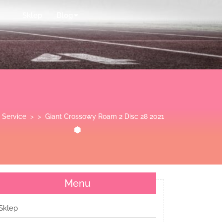
Sklep
Blog
 Service
> >
Giant Crossowy Roam 2 Disc 28 2021
Menu
Sklep