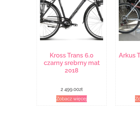
Kross Trans 6.0
Arkus T
czarny srebrny mat
2018
2 499.00
zł
Zobacz więcej
Zo