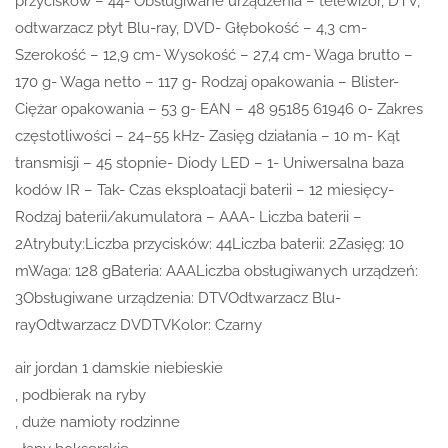
przycisków – 44- Obsługiwane urządzenia – telewizor, DTV,
odtwarzacz płyt Blu-ray, DVD- Głębokość – 4,3 cm-
Szerokość – 12,9 cm- Wysokość – 27,4 cm- Waga brutto –
170 g- Waga netto – 117 g- Rodzaj opakowania – Blister-
Ciężar opakowania – 53 g- EAN – 48 95185 61946 0- Zakres
częstotliwości – 24–55 kHz- Zasięg działania – 10 m- Kąt
transmisji – 45 stopnie- Diody LED – 1- Uniwersalna baza
kodów IR – Tak- Czas eksploatacji baterii – 12 miesięcy-
Rodzaj baterii/akumulatora – AAA- Liczba baterii –
2Atrybuty:Liczba przycisków: 44Liczba baterii: 2Zasięg: 10
mWaga: 128 gBateria: AAALiczba obsługiwanych urządzeń:
3Obsługiwane urządzenia: DTVOdtwarzacz Blu-
rayOdtwarzacz DVDTVKolor: Czarny
air jordan 1 damskie niebieskie
, podbierak na ryby
, duże namioty rodzinne