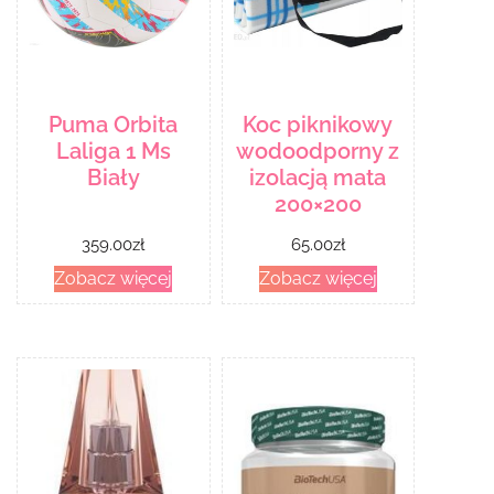
Puma Orbita
Koc piknikowy
Laliga 1 Ms
wodoodporny z
Biały
izolacją mata
200×200
359.00
zł
65.00
zł
Zobacz więcej
Zobacz więcej