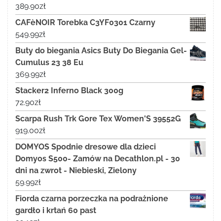
389.90
zł
CAFèNOIR Torebka C3YF0301 Czarny
549.99
zł
Buty do biegania Asics Buty Do Biegania Gel-
Cumulus 23 38 Eu
369.99
zł
Stacker2 Inferno Black 300g
72.90
zł
Scarpa Rush Trk Gore Tex Women'S 39552G
919.00
zł
DOMYOS Spodnie dresowe dla dzieci
Domyos S500- Zamów na Decathlon.pl - 30
dni na zwrot - Niebieski, Zielony
59.99
zł
Fiorda czarna porzeczka na podrażnione
gardło i krtań 60 past