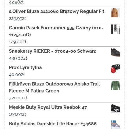
42.98
zł
s.Oliver Bluza 2121060 Brązowy Regular Fit
229.99
zł
Garmin Pasek Forerunner 935 Czarny (010-
11251-0Q)
129.00
zł
Sneakersy RIEKER - 07004-00 Schwarz
439.00
zł
Prox Lyra tylna
40.00
zł
Fjällräven Bluza Outdoorowa Abisko Trail
Fleece M Patina Green
720.00
zł
Męskie Buty Royal Ultra Reebok 47
199.99
zł
Buty Adidas Damskie Lite Racer F34686