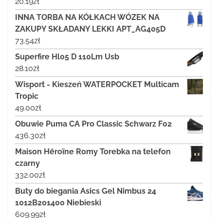
20.19
zł
INNA TORBA NA KÓŁKACH WÓZEK NA
ZAKUPY SKŁADANY LEKKI APT_AG405D
73.54
zł
Superfire Hl05 D 110Lm Usb
28.10
zł
Wisport - Kieszeń WATERPOCKET Multicam
Tropic
49.00
zł
Obuwie Puma CA Pro Classic Schwarz F02
436.30
zł
Maison Hēroïne Romy Torebka na telefon
czarny
332.00
zł
Buty do biegania Asics Gel Nimbus 24
1012B201400 Niebieski
609.99
zł