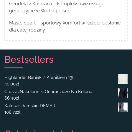
Geodeta z Kościana – kompleksowe usługi
geodezyjne w Wielkopolsce
Mastersport – sportowy komfort w każdej odsłonie
dla całej rodziny
Bestsellers
Highlander Baniak Z Kranikiem 13L
40.00
zł
Crussis Nakolanniki Ochraniacze Na Kolana
66.90
zł
Kalosze damskie DEMAR
108.72
zł