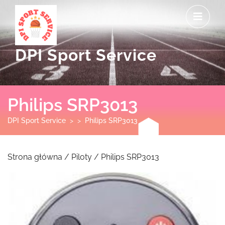
Skip
O
to
M
content
DPI Sport Service
Philips SRP3013
DPI Sport Service
> >
Philips SRP3013
Strona główna
/
Piloty
/ Philips SRP3013