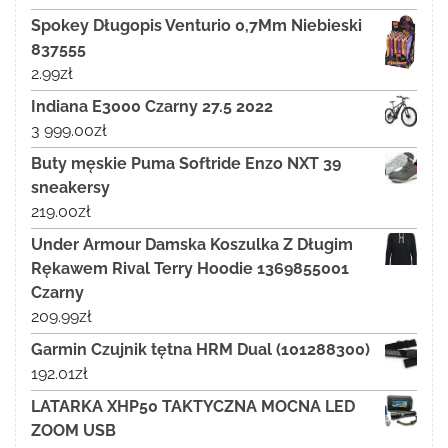
Spokey Długopis Venturio 0,7Mm Niebieski
837555
2.99
zł
Indiana E3000 Czarny 27.5 2022
3 999.00
zł
Buty męskie Puma Softride Enzo NXT 39
sneakersy
219.00
zł
Under Armour Damska Koszulka Z Długim
Rękawem Rival Terry Hoodie 1369855001
Czarny
209.99
zł
Garmin Czujnik tętna HRM Dual (101288300)
192.01
zł
LATARKA XHP50 TAKTYCZNA MOCNA LED
ZOOM USB