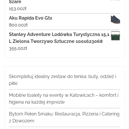
Szare
153.00
zł
Aku Rapida Evo Gtx
800.00
zł
Stanley Adventure Lodówka Turystyczna 15,1
L Zielona Tworzywo Sztuczne 1001623068
355.00
zł
Skompletuj idealny zestaw do tenisa: buty, odzież i
piłki
Mobilne toalety na eventy w Katowicach – komfort i
higiena na każdej imprezie
Bytom Pełen Smaku: Restauracja, Pizzeria i Catering
z Dowozem