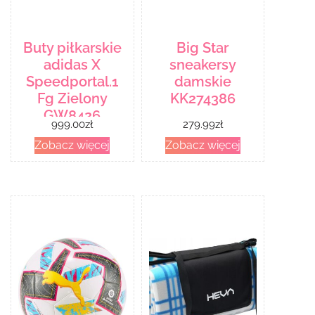
Buty piłkarskie
Big Star
adidas X
sneakersy
Speedportal.1
damskie
Fg Zielony
KK274386
GW8426
999.00
zł
279.99
zł
Zobacz więcej
Zobacz więcej