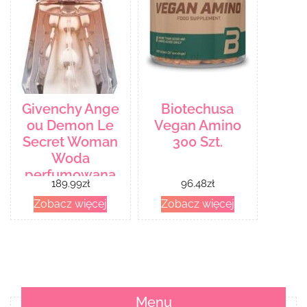
Givenchy Ange
Biotechusa
ou Demon Le
Vegan Amino
Secret Woman
300 Szt.
Woda
perfumowana
189.99
zł
96.48
zł
30ml spray
Zobacz więcej
Zobacz więcej
Menu