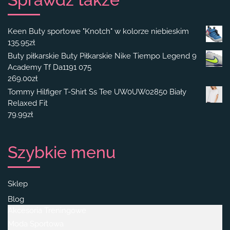
Keen Buty sportowe "Knotch" w kolorze niebieskim
135.95
zł
Buty piłkarskie Buty Piłkarskie Nike Tiempo Legend 9
Academy Tf Da1191 075
269.00
zł
Tommy Hilfiger T-Shirt Ss Tee UW0UW02850 Biały
Relaxed Fit
79.99
zł
Szybkie menu
Sklep
Blog
Akcesoria Treningowe
Moda Sportowa