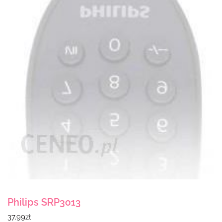
Philips SRP3013
37.99
zł