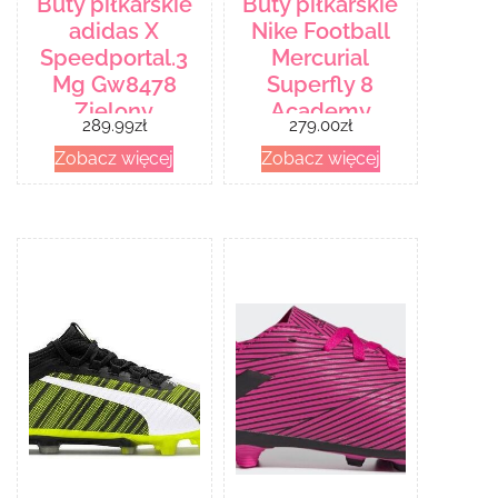
Buty piłkarskie
Buty piłkarskie
adidas X
Nike Football
Speedportal.3
Mercurial
Mg Gw8478
Superfly 8
Zielony
Academy
289.99
zł
279.00
zł
Fg/Mg Junior
Zobacz więcej
Zobacz więcej
Dj2854 007