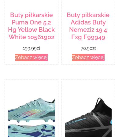
Buty piłkarskie
Buty piłkarskie
Puma One 5.2
Adidas Buty
Hg Yellow Black
Nemeziz 19.4
White 10561902
Fxg F99949
199.99
zł
70.90
zł
Zobacz więcej
Zobacz więcej