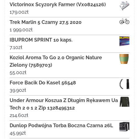
Victorinox Scyzoryk Farmer (Vx0824126)
179.00
zł
Trek Marlin 5 Czarny 27,5 2020
1 999.00
zł
IBUPROM SPRINT 10 kaps.
7.10
zł
Koziol Aroma To Go 2.0 Organic Nature
Zielony (7589703)
55.00
zł
Force Bacik Do Kaset 56548
39.90
zł
Under Armour Koszua Z Długim Rękawem Ua
Tech 2 0 1 2 Zip 1328495312
214.60
zł
Dunlop Podwójna Torba Boczna Czarna 26L
45.99
zł