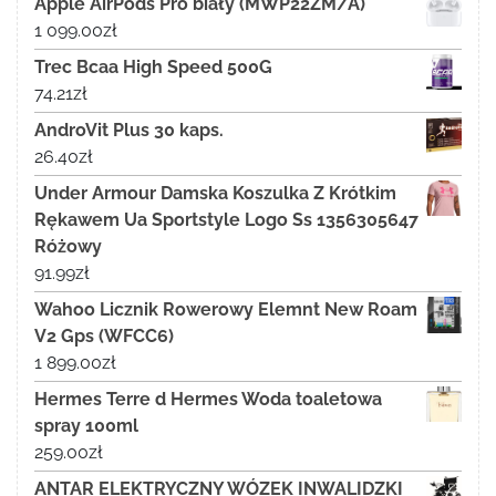
Apple AirPods Pro biały (MWP22ZM/A)
1 099.00
zł
Trec Bcaa High Speed 500G
74.21
zł
AndroVit Plus 30 kaps.
26.40
zł
Under Armour Damska Koszulka Z Krótkim
Rękawem Ua Sportstyle Logo Ss 1356305647
Różowy
91.99
zł
Wahoo Licznik Rowerowy Elemnt New Roam
V2 Gps (WFCC6)
1 899.00
zł
Hermes Terre d Hermes Woda toaletowa
spray 100ml
259.00
zł
ANTAR ELEKTRYCZNY WÓZEK INWALIDZKI