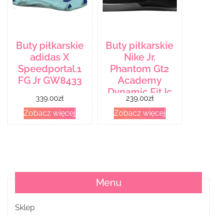
Buty piłkarskie
Buty piłkarskie
adidas X
Nike Jr.
Speedportal.1
Phantom Gt2
FG Jr GW8433
Academy
Dynamic Fit Ic
339.00
zł
239.00
zł
Dc0815 004
Zobacz więcej
Zobacz więcej
Czarny
Menu
Sklep