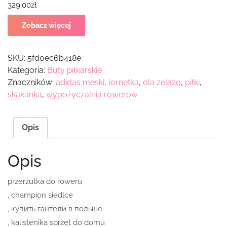
329.00
zł
Zobacz więcej
SKU:
5fd0ec6b418e
Kategoria:
Buty piłkarskie
Znaczników:
adidas meski
,
lornetka
,
ola zelazo
,
piłki
,
skakanka
,
wypożyczalnia rowerów
Opis
Opis
przerzutka do roweru
, champion siedlce
, купить гантели в польше
, kalistenika sprzęt do domu