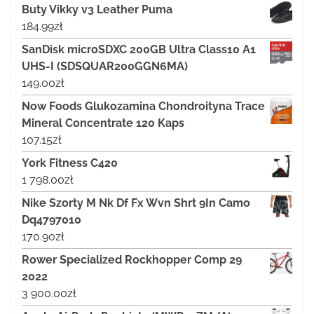
Buty Vikky v3 Leather Puma
184.99
zł
SanDisk microSDXC 200GB Ultra Class10 A1
UHS-I (SDSQUAR200GGN6MA)
149.00
zł
Now Foods Glukozamina Chondroityna Trace
Mineral Concentrate 120 Kaps
107.15
zł
York Fitness C420
1 798.00
zł
Nike Szorty M Nk Df Fx Wvn Shrt 9In Camo
Dq4797010
170.90
zł
Rower Specialized Rockhopper Comp 29
2022
3 900.00
zł