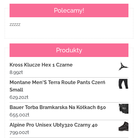
Polecamy!
zzzzz
Produkty
Kross Klucze Hex 1 Czarne
8.99
zł
Montane Men'S Terra Route Pants Czerń
Small
629.20
zł
Bauer Torba Bramkarska Na Kółkach 850
655.00
zł
Alpine Pro Unisex Ubty320 Czarny 40
799.00
zł