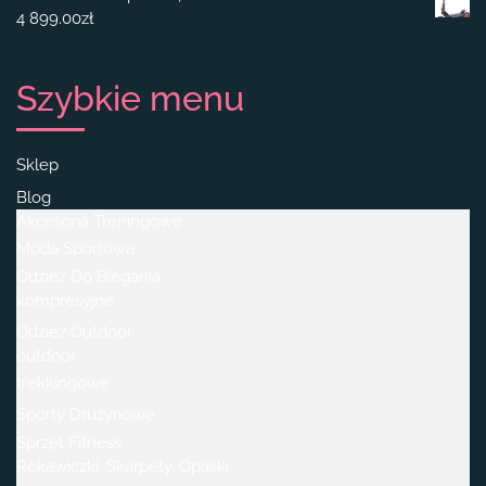
4 899.00
zł
Szybkie menu
Sklep
Blog
Akcesoria Treningowe
Moda Sportowa
Odzież Do Biegania
kompresyjne
Odzież Outdoor
outdoor
trekkingowe
Sporty Drużynowe
Sprzęt Fitness
Rękawiczki, Skarpety, Opaski.