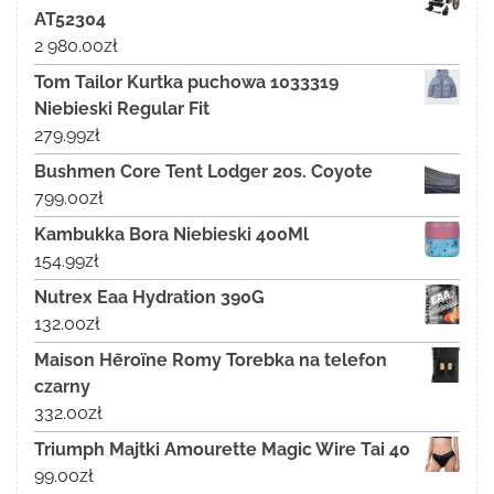
AT52304
2 980.00
zł
Tom Tailor Kurtka puchowa 1033319
Niebieski Regular Fit
279.99
zł
Bushmen Core Tent Lodger 2os. Coyote
799.00
zł
Kambukka Bora Niebieski 400Ml
154.99
zł
Nutrex Eaa Hydration 390G
132.00
zł
Maison Hēroïne Romy Torebka na telefon
czarny
332.00
zł
Triumph Majtki Amourette Magic Wire Tai 40
99.00
zł