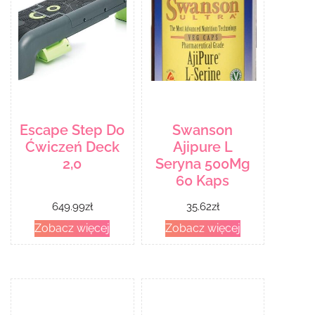
Escape Step Do
Swanson
Ćwiczeń Deck
Ajipure L
2,0
Seryna 500Mg
60 Kaps
649.99
zł
35.62
zł
Zobacz więcej
Zobacz więcej