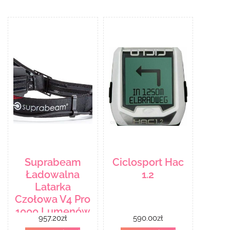
Suprabeam
Ciclosport Hac
Ładowalna
1.2
Latarka
Czołowa V4 Pro
1000 Lumenów
957.20
zł
590.00
zł