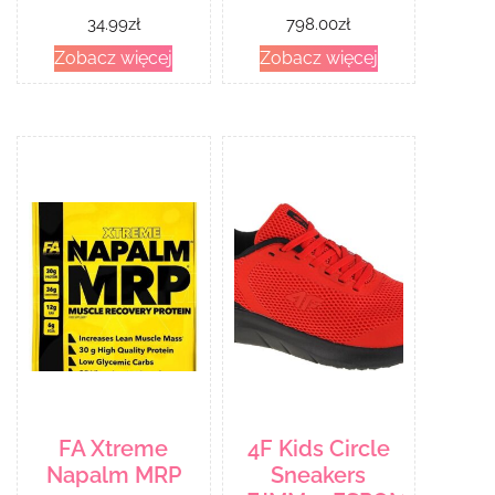
34.99
zł
798.00
zł
Zobacz więcej
Zobacz więcej
FA Xtreme
4F Kids Circle
Napalm MRP
Sneakers