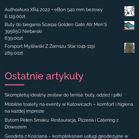
AuthorAura XR4 2022 + eBon 540 mm beżowy
6 119.00
zł
Buty do biegania Scarpa Golden Gate Atr Men'S
39565O Niebieski
639.00
zł
Forsport Myśliwski Z Zamszu Star (041-119)
289.00
zł
Ostatnie artykuły
Skompletuj idealny zestaw do tenisa: buty, odzież i piłki
Mobilne toalety na eventy w Katowicach – komfort i higiena
na każdej imprezie
Bytom Pełen Smaku: Restauracja, Pizzeria i Catering z
Dowozem
Geodeta z Kościana – kompleksowe usługi geodezyjne w