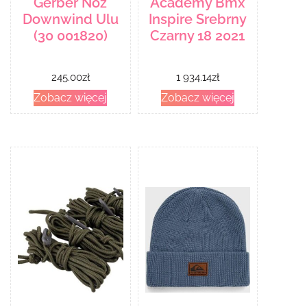
Gerber Nóż
Academy Bmx
Downwind Ulu
Inspire Srebrny
(30 001820)
Czarny 18 2021
245.00
zł
1 934.14
zł
Zobacz więcej
Zobacz więcej