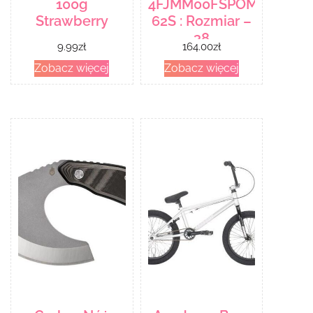
100g
4FJMM00FSPOM003-
Strawberry
62S : Rozmiar –
38
9.99
zł
164.00
zł
Zobacz więcej
Zobacz więcej