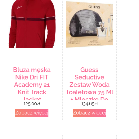
Bluza męska
Guess
Nike Dri FIT
Seductive
Academy 21
Zestaw Woda
Knit Track
Toaletowa 75 Ml
Jacket
+ Mleczko Do
125.00
zł
134.65
zł
czerwona
Ciała 100 15
Zobacz więcej
Zobacz więcej
CW6113 657
Kosmetyczka
Dla Kobiet