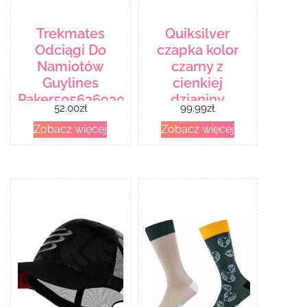
Trekmates
Quiksilver
Odciągi Do
czapka kolor
Namiotów
czarny z
Guylines
cienkiej
Paker5056369303769
dzianiny
52.00
zł
99.99
zł
Zobacz więcej
Zobacz więcej