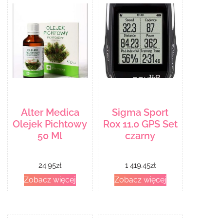
Alter Medica
Sigma Sport
Olejek Pichtowy
Rox 11.0 GPS Set
50 Ml
czarny
24.95
zł
1 419.45
zł
Zobacz więcej
Zobacz więcej