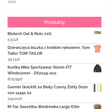
zzzzz
Produkty
Biotech Oat & Nuts 70G
5.50
zł
Dziewczęca bluzka z krótkim rękawem, Tom
Tailor TOM TAILOR
39.13
zł
Kurtka Nike Sportswear Storm-FIT
Windrunner - DX2039-010
879.99
zł
Garmin Quickfit 20 Biały Czarny Żółty Duże
010 12491 02
219.00
zł
M-Tac Saszetka-Biodrówka Large Elite