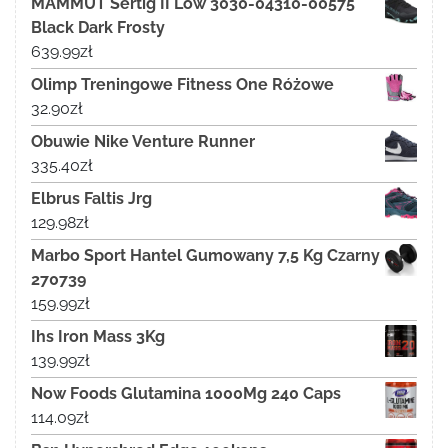
MAMMUT Sertig II Low 3030-04310-00575
Black Dark Frosty
639.99
zł
Olimp Treningowe Fitness One Różowe
32.90
zł
Obuwie Nike Venture Runner
335.40
zł
Elbrus Faltis Jrg
129.98
zł
Marbo Sport Hantel Gumowany 7,5 Kg Czarny
270739
159.99
zł
Ihs Iron Mass 3Kg
139.99
zł
Now Foods Glutamina 1000Mg 240 Caps
114.09
zł