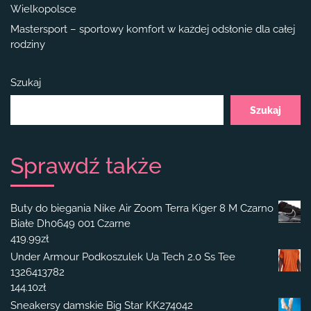
Wielkopolsce
Mastersport – sportowy komfort w każdej odsłonie dla całej
rodziny
Szukaj
Szukaj
Sprawdź także
Buty do biegania Nike Air Zoom Terra Kiger 8 M Czarno
Białe Dh0649 001 Czarne
419.99
zł
Under Armour Podkoszulek Ua Tech 2.0 Ss Tee
1326413782
144.10
zł
Sneakersy damskie Big Star KK274042