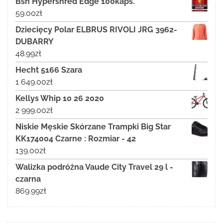
Bsn Hypershred Edge 100kaps.
59.00
zł
Dziecięcy Polar ELBRUS RIVOLI JRG 3962-
DUBARRY
48.99
zł
Hecht 5166 Szara
1 649.00
zł
Kellys Whip 10 26 2020
2 999.00
zł
Niskie Męskie Skórzane Trampki Big Star
KK174004 Czarne : Rozmiar - 42
139.00
zł
Walizka podróżna Vaude City Travel 29 l -
czarna
869.99
zł