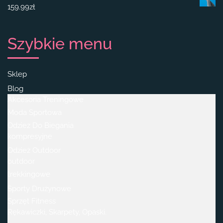
159.99
zł
Szybkie menu
Sklep
Blog
Akcesoria Treningowe
Moda Sportowa
Odzież Do Biegania
kompresyjne
Odzież Outdoor
outdoor
trekkingowe
Sporty Drużynowe
Sprzęt Fitness
Rękawiczki, Skarpety, Opaski.