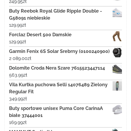
249.95
zł
Buty Reebok Royal Glide Ripple Double -
G58091 niebieskie
129.99
zł
Forclaz Desert 500 Damskie
129.99
zł
Garmin Fenix 6S Solar Srebrny (0100240900)
2 089.00
zł
Dolomite Croda Nera Szare 7615523447114
563.99
zł
Vila Kurtka puchowa Selli 14076489 Zielony
Regular Fit
349.99
zł
Buty sportowe unisex Puma Core CarinaA
białe 37444001
169.99
zł