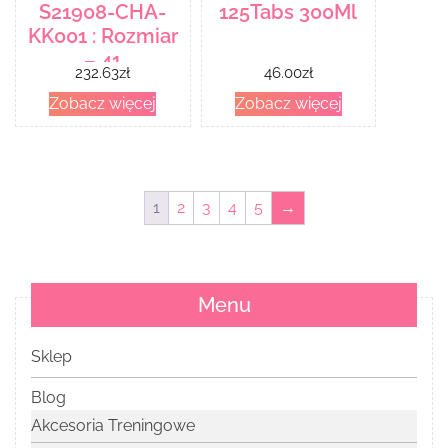
S21908-CHA-
125Tabs 300Ml
KK001 : Rozmiar
– 41
232.63
zł
46.00
zł
Zobacz więcej
Zobacz więcej
1
2
3
4
5
→
Menu
Sklep
Blog
Akcesoria Treningowe