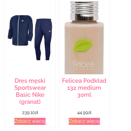
Dres męski
Felicea Podkład
Sportswear
132 medium
Basic Nike
30ml
(granat)
239.10
zł
44.99
zł
Zobacz więcej
Zobacz więcej