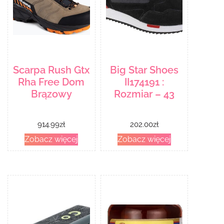
Scarpa Rush Gtx
Big Star Shoes
Rha Free Dom
II174191 :
Brązowy
Rozmiar – 43
914.99
zł
202.00
zł
Zobacz więcej
Zobacz więcej