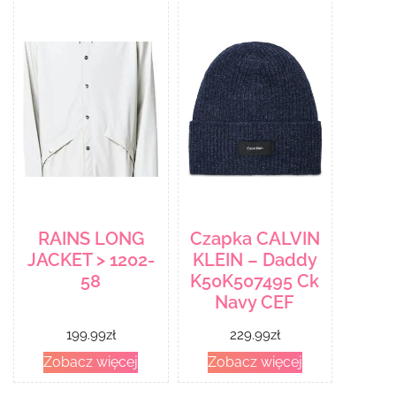
RAINS LONG
Czapka CALVIN
JACKET > 1202-
KLEIN – Daddy
58
K50K507495 Ck
Navy CEF
199.99
zł
229.99
zł
Zobacz więcej
Zobacz więcej