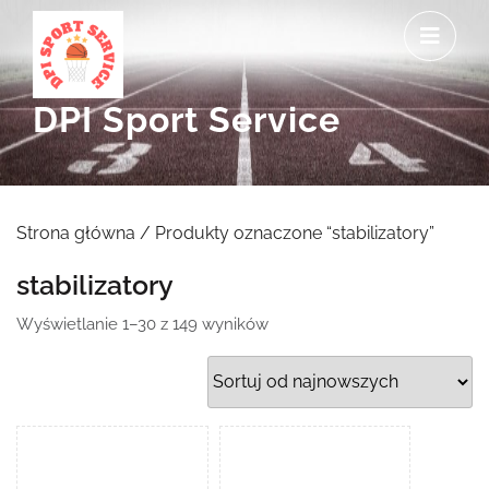
Skip
O
to
M
content
DPI Sport Service
Strona główna
/ Produkty oznaczone “stabilizatory”
stabilizatory
Posortowane
Wyświetlanie 1–30 z 149 wyników
według
najnowszych