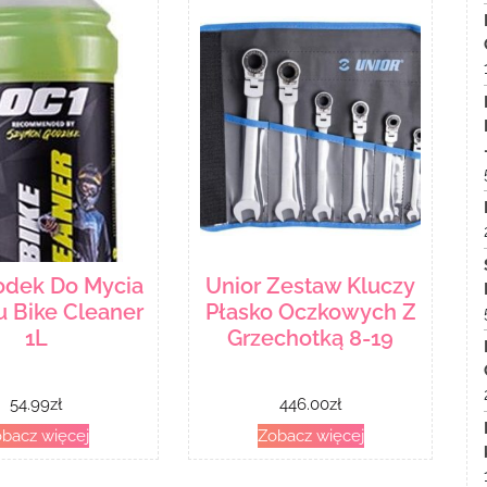
odek Do Mycia
Unior Zestaw Kluczy
 Bike Cleaner
Płasko Oczkowych Z
1L
Grzechotką 8-19
54.99
zł
446.00
zł
bacz więcej
Zobacz więcej