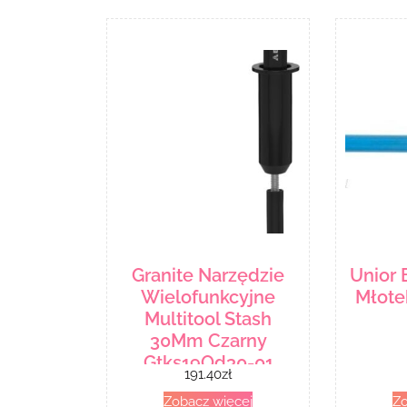
Granite Narzędzie
Unior
Wielofunkcyjne
Młote
Multitool Stash
30Mm Czarny
Gtks19Od30-01
191.40
zł
Zobacz więcej
Zo