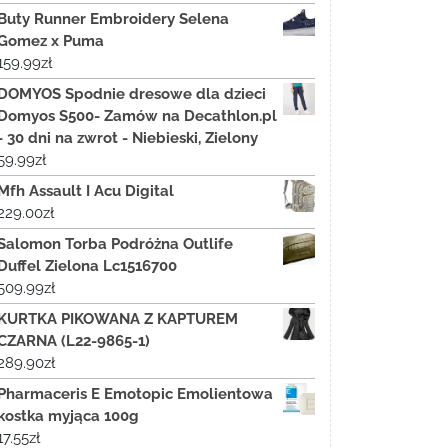
Buty Runner Embroidery Selena
Gomez x Puma
159.99
zł
DOMYOS Spodnie dresowe dla dzieci
Domyos S500- Zamów na Decathlon.pl
- 30 dni na zwrot - Niebieski, Zielony
59.99
zł
Mfh Assault I Acu Digital
229.00
zł
Salomon Torba Podróżna Outlife
Duffel Zielona Lc1516700
509.99
zł
KURTKA PIKOWANA Z KAPTUREM
CZARNA (L22-9865-1)
289.90
zł
Pharmaceris E Emotopic Emolientowa
kostka myjąca 100g
17.55
zł