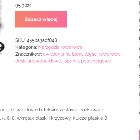
95.90
zł
Zobacz więcej
SKU:
4550a3adf848
Kategoria:
Narzędzia rowerowe
Znaczników:
cwiczenia na barki
,
części rowerowe
,
deski snowboardowe
,
japonki
,
potreningowe
arzędzi w jednym b. lekkim zestawie: rozkuwacz
 5, 6, 8, wkrętak płaski i krzyżowy, klucze płaskie 8 i