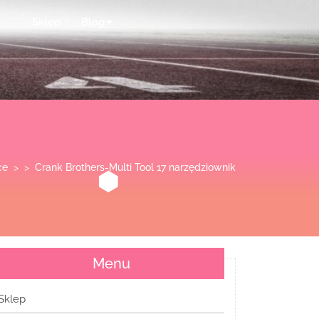
Sklep
Blog
ce
> >
Crank Brothers-Multi Tool 17 narzędziownik
Menu
Sklep