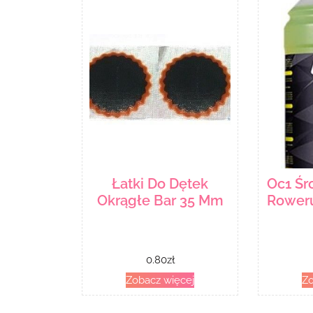
Łatki Do Dętek
Oc1 Śr
Okrągłe Bar 35 Mm
Roweru
0.80
zł
Zobacz więcej
Zo