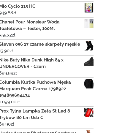
Mio Cyclo 215 HC
949.88
zł
Chanel Pour Monsieur Woda
Toaletowa – Tester, 100Ml
355.32
zł
Steven 056 17 czarne skarpety męskie
13.90
zł
Nike Buty Nike Dunk High 85 x
UNDERCOVER - Czerń
699.99
zł
Columbia Kurtka Puchowa Męska
Marquam Peak Czarna 1798922
194895694434
1 099.00
zł
Prox Tylna Lampka Zeta St Led 8
Trybów 80 Lm Usb C
69.90
zł