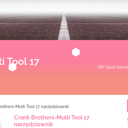
i Tool 17
DPI Sport Servi
others-Multi Tool 17 narzędziownik
Crank Brothers-Multi Tool 17
narzędziownik