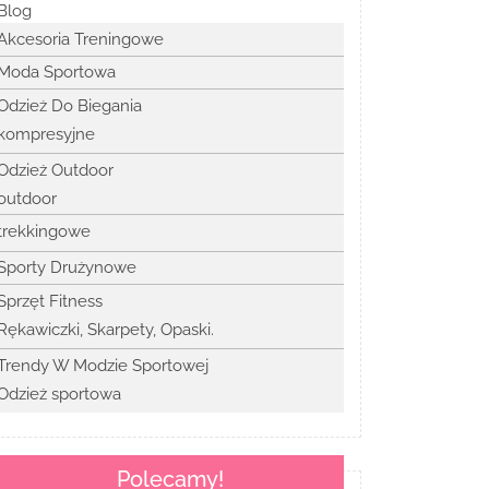
Blog
Akcesoria Treningowe
Moda Sportowa
Odzież Do Biegania
kompresyjne
Odzież Outdoor
outdoor
trekkingowe
Sporty Drużynowe
Sprzęt Fitness
Rękawiczki, Skarpety, Opaski.
Trendy W Modzie Sportowej
Odzież sportowa
Polecamy!