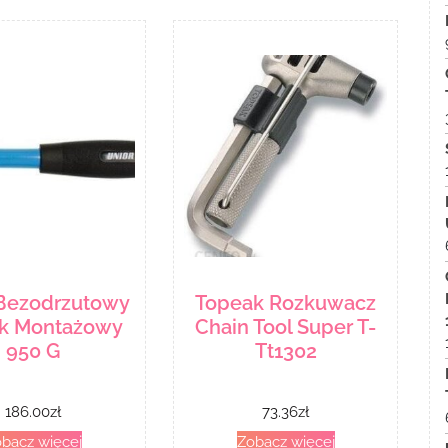
 Bezodrzutowy
Topeak Rozkuwacz
k Montażowy
Chain Tool Super T-
950 G
Tt1302
186.00
zł
73.36
zł
bacz więcej
Zobacz więcej