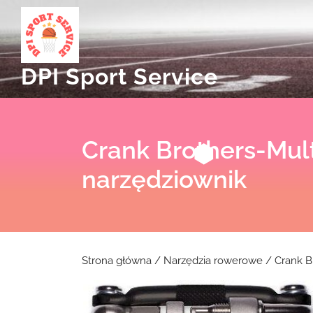
Skip
to
content
DPI Sport Service
Crank Brothers-Mult
narzędziownik
Strona główna
/
Narzędzia rowerowe
/ Crank Br