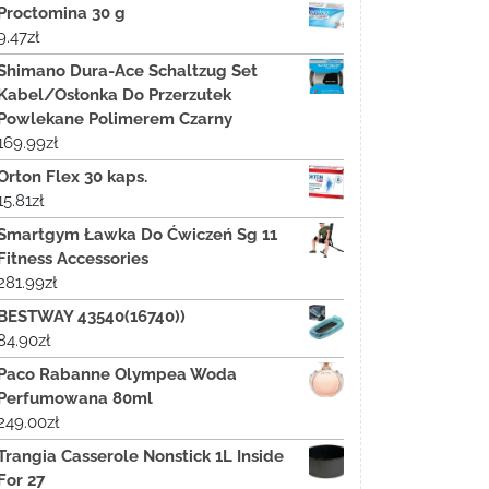
Proctomina 30 g
9.47
zł
Shimano Dura-Ace Schaltzug Set
Kabel/Osłonka Do Przerzutek
Powlekane Polimerem Czarny
169.99
zł
Orton Flex 30 kaps.
15.81
zł
Smartgym Ławka Do Ćwiczeń Sg 11
Fitness Accessories
281.99
zł
BESTWAY 43540(16740))
84.90
zł
Paco Rabanne Olympea Woda
Perfumowana 80ml
249.00
zł
Trangia Casserole Nonstick 1L Inside
For 27