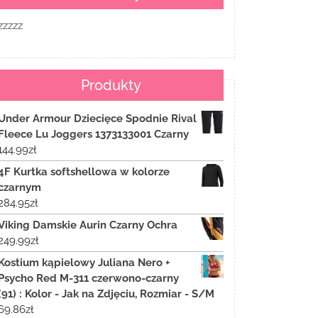
zzzzz
Produkty
Under Armour Dziecięce Spodnie Rival
Fleece Lu Joggers 1373133001 Czarny
144.99
zł
4F Kurtka softshellowa w kolorze
czarnym
284.95
zł
Viking Damskie Aurin Czarny Ochra
249.99
zł
Kostium kąpielowy Juliana Nero +
Psycho Red M-311 czerwono-czarny
(91) : Kolor - Jak na Zdjęciu, Rozmiar - S/M
69.86
zł