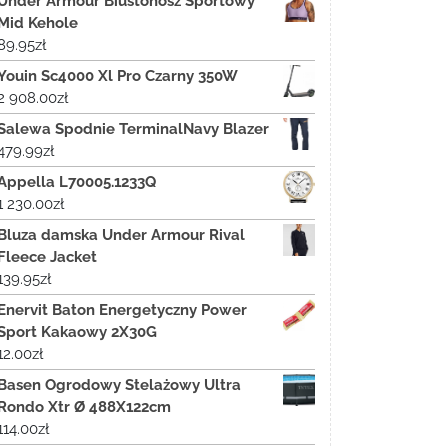
Under Armour Biustonosz Sportowy
Mid Kehole
89.95
zł
Youin Sc4000 Xl Pro Czarny 350W
2 908.00
zł
Salewa Spodnie TerminalNavy Blazer
479.99
zł
Appella L70005.1233Q
1 230.00
zł
Bluza damska Under Armour Rival
Fleece Jacket
139.95
zł
Enervit Baton Energetyczny Power
Sport Kakaowy 2X30G
12.00
zł
Basen Ogrodowy Stelażowy Ultra
Rondo Xtr Ø 488X122cm
114.00
zł