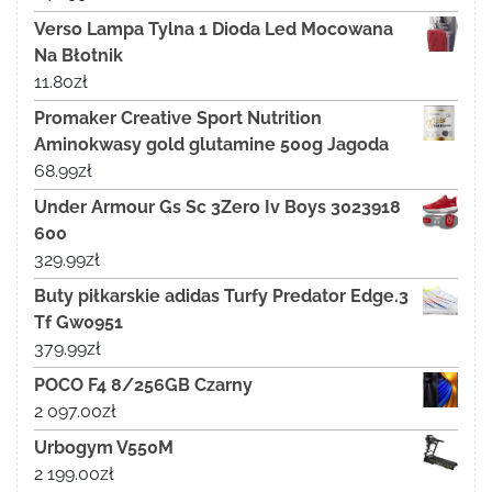
Verso Lampa Tylna 1 Dioda Led Mocowana
Na Błotnik
11.80
zł
Promaker Creative Sport Nutrition
Aminokwasy gold glutamine 500g Jagoda
68.99
zł
Under Armour Gs Sc 3Zero Iv Boys 3023918
600
329.99
zł
Buty piłkarskie adidas Turfy Predator Edge.3
Tf Gw0951
379.99
zł
POCO F4 8/256GB Czarny
2 097.00
zł
Urbogym V550M
2 199.00
zł