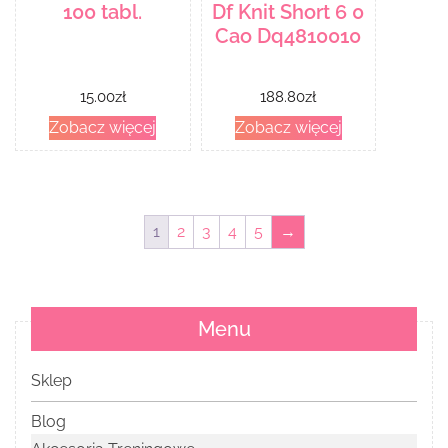
100 tabl.
Df Knit Short 6 0
Cao Dq4810010
15.00
zł
188.80
zł
Zobacz więcej
Zobacz więcej
1
2
3
4
5
→
Menu
Sklep
Blog