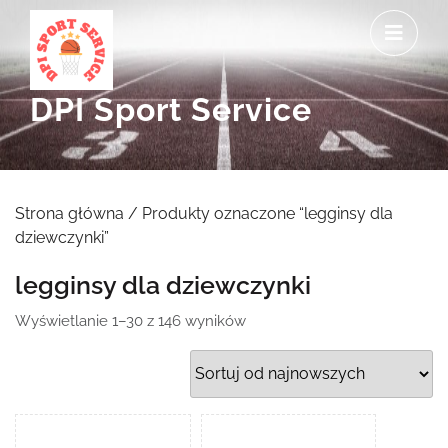
Skip
O
to
M
content
DPI Sport Service
Strona główna
/ Produkty oznaczone “legginsy dla
dziewczynki”
legginsy dla dziewczynki
Posortowane
Wyświetlanie 1–30 z 146 wyników
według
najnowszych