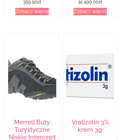
359.90
zł
14 499.00
zł
Zobacz więcej
Zobacz więcej
Merrell Buty
Vratizolin 3%
Turystyczne
krem 3g
Niskie Intercept