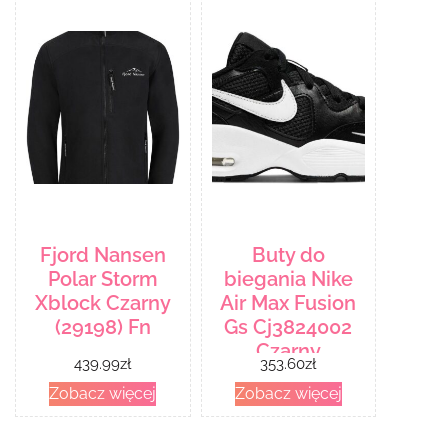
Fjord Nansen
Buty do
Polar Storm
biegania Nike
Xblock Czarny
Air Max Fusion
(29198) Fn
Gs Cj3824002
Czarny
439.99
zł
353.60
zł
Zobacz więcej
Zobacz więcej