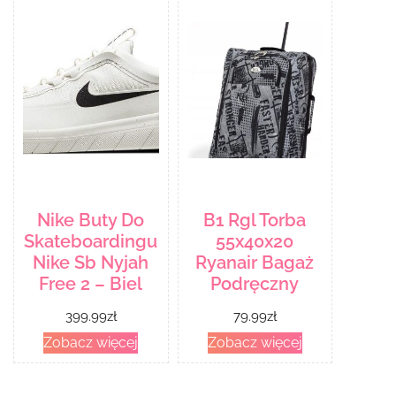
Nike Buty Do
B1 Rgl Torba
Skateboardingu
55x40x20
Nike Sb Nyjah
Ryanair Bagaż
Free 2 – Biel
Podręczny
399.99
zł
79.99
zł
Zobacz więcej
Zobacz więcej