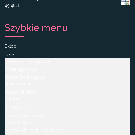
49.48
zł
Szybkie menu
Sklep
Blog
Akcesoria Treningowe
Moda Sportowa
Odzież Do Biegania
kompresyjne
Odzież Outdoor
outdoor
trekkingowe
Sporty Drużynowe
Sprzęt Fitness
Rękawiczki, Skarpety, Opaski.