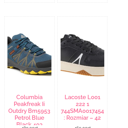
Columbia
Lacoste L001
Peakfreak Ii
222 1
Outdry Bm5953
744SMA0017454
Petrol Blue
: Rozmiar – 42
Black 403