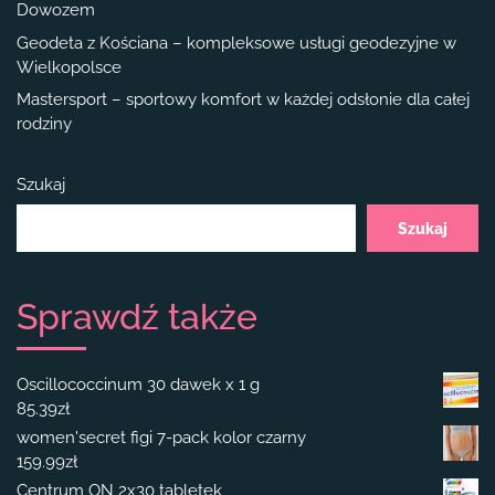
Dowozem
Geodeta z Kościana – kompleksowe usługi geodezyjne w
Wielkopolsce
Mastersport – sportowy komfort w każdej odsłonie dla całej
rodziny
Szukaj
Szukaj
Sprawdź także
Oscillococcinum 30 dawek x 1 g
85.39
zł
women'secret figi 7-pack kolor czarny
159.99
zł
Centrum ON 2x30 tabletek