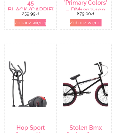
45
'Primary Colors’
BLACK/CARRIER
– DM1297-100
259.99
zł
879.00
zł
GREY/11
Zobacz więcej
Zobacz więcej
Hop Sport
Stolen Bmx