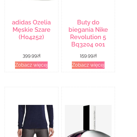
adidas Ozelia
Buty do
Męskie Szare
biegania Nike
(H04252)
Revolution 5
Bq3204 001
399.99
zł
159.99
zł
Zobacz więcej
Zobacz więcej