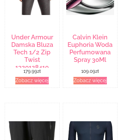
Under Armour
Calvin Klein
Damska Bluza
Euphoria Woda
Tech 1/2 Zip
Perfumowana
Twist
Spray 30Ml
1320128410
179.99
zł
109.09
zł
Granatowy
Zobacz więcej
Zobacz więcej