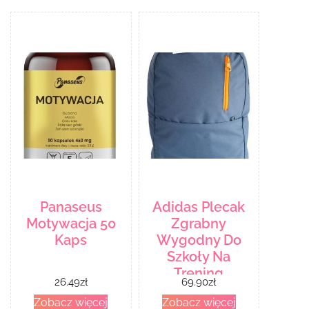
Panaseus
Adidas Plecak
Motywacja 50
Zgrabny
Kaps
Wygodny Do
Szkoły Na
Trening
26.49
zł
69.90
zł
Zobacz więcej
Zobacz więcej