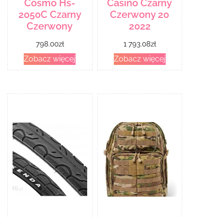
Cosmo Hs-
Casino Czarny
2050C Czarny
Czerwony 20
Czerwony
2022
798.00
zł
1 793.08
zł
Zobacz więcej
Zobacz więcej