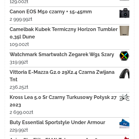
129.00
zł
Canon EOS M50 czarny + 15-45mm
2 999.99
zł
Camelbak Kubek Termiczny Horizon Tumbler
0,35l Dune
109.00
zł
Watchmark Smartwatch Zegarek Wg1 Szary
319.99
zł
Vittoria E-Mazza G2.0 29X2.4 Czarna Zwijana
Tnt
236.25
zł
Kross Lea 5.0 Sr Czarny Turkusowy Połysk 27
2023
2 699.00
zł
Buty Essential Sportstyle Under Armour
229.99
zł