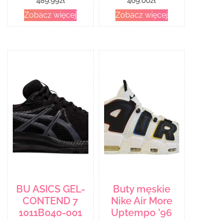
489.99
zł
469.00
zł
Zobacz więcej
Zobacz więcej
BU ASICS GEL-
Buty męskie
CONTEND 7
Nike Air More
1011B040-001
Uptempo ’96