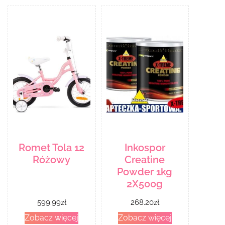
Romet Tola 12
Inkospor
Różowy
Creatine
Powder 1kg
2X500g
599.99
zł
268.20
zł
Zobacz więcej
Zobacz więcej