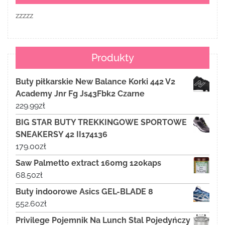
zzzzz
Produkty
Buty piłkarskie New Balance Korki 442 V2
Academy Jnr Fg Js43Fbk2 Czarne
229.99
zł
BIG STAR BUTY TREKKINGOWE SPORTOWE
SNEAKERSY 42 II174136
179.00
zł
Saw Palmetto extract 160mg 120kaps
68.50
zł
Buty indoorowe Asics GEL-BLADE 8
552.60
zł
Privilege Pojemnik Na Lunch Stal Pojedyńczy