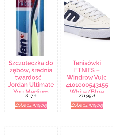
Szczoteczka do
Tenisówki
zębów, średnia
ETNIES –
twardość –
Windrow Vulc
Jordan Ultimate
4101000543155
You Medium
White/Blue
8.17
zł
271.99
zł
Zobacz więcej
Zobacz więcej