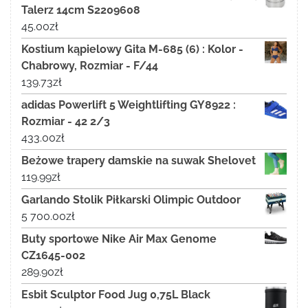
Talerz 14cm S2209608
45.00
zł
Kostium kąpielowy Gita M-685 (6) : Kolor -
Chabrowy, Rozmiar - F/44
139.73
zł
adidas Powerlift 5 Weightlifting GY8922 :
Rozmiar - 42 2/3
433.00
zł
Beżowe trapery damskie na suwak Shelovet
119.99
zł
Garlando Stolik Piłkarski Olimpic Outdoor
5 700.00
zł
Buty sportowe Nike Air Max Genome
CZ1645-002
289.90
zł
Esbit Sculptor Food Jug 0,75L Black