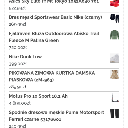
Asics Sky Elite Ff Mt Tokyo 1052A048 701
522.99
zł
Dres męski Sportswear Basic Nike (czarny)
269.99
zł
Fjällräven Bluza Outdoorowa Abisko Trail
Fleece M Patina Green
720.00
zł
Nike Dunk Low
399.00
zł
PIKOWANA ZIMOWA KURTKA DAMSKA
PIASKOWA (2M-963)
289.90
zł
Motus Pro 10 Sport 18,2 Ah
4 899.00
zł
Spodnie dresowe męskie Puma Motorsport
Ferrari czarne 53176601
240.99
zł