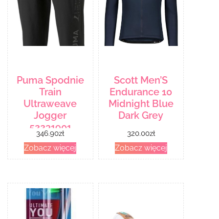
Puma Spodnie
Scott Men’S
Train
Endurance 10
Ultraweave
Midnight Blue
Jogger
Dark Grey
52231901
346.90
zł
320.00
zł
Zobacz więcej
Zobacz więcej