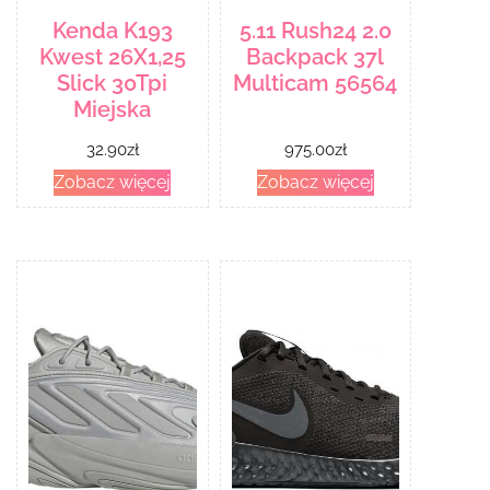
Kenda K193
5.11 Rush24 2.0
Kwest 26X1,25
Backpack 37l
Slick 30Tpi
Multicam 56564
Miejska
32.90
zł
975.00
zł
Zobacz więcej
Zobacz więcej