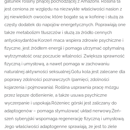
gatunek rośliny pnącej pochodzącej z Amazonii. Roślina ta
jest ceniona ze względu na niezwykłe właściwości nasion z
jej niewielkich owoców, które bogate są w kofeinę i służą za
częsty dodatek do napojów energetycznych. Poprawiają one
także metabolizm tłuszczów i służą za źródło cennych
antyoksydantów.Korzeń maca wspiera zdrowie psychiczne i
fizyczne, jest źródłem energii i pomaga utrzymać optymalną
wytrzymałość oraz poczucie witalności. Zwiększa sprawność
fizyczną i umysłową, a nawet pomaga w zachowaniu
naturalnej aktywności seksualnej.Gotu kola jest zalecane dla
poprawy zdolności poznawczych (pamięci, zdolności
kojarzenia i pojmowania). Roślina usprawnia pracę mózgu
przez lepsze dotlenienie, a także usuwa psychiczne
wyczerpanie i uspokaja.Różeniec górski jest zaliczany do
adaptogenów – pomaga stymulować układ nerwowy.Żeń-
szeń syberyjski wspomaga regenerację fizyczną i umysłową.
Jego właściwości adaptogenne sprawiają, że jest to ziele