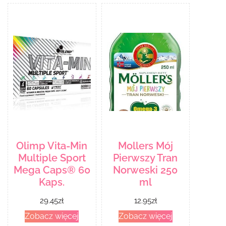
Olimp Vita-Min
Mollers Mój
Multiple Sport
Pierwszy Tran
Mega Caps® 60
Norweski 250
Kaps.
ml
29.45
zł
12.95
zł
Zobacz więcej
Zobacz więcej