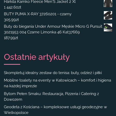
Härkila Kamko Fleece Men'S Jacket 2 Xl
1 442.60
zł
BUTY PUMA X-RAY 37260201 - czarny
305.99
zł
Buty do biegania Under Armour Męskie Micro G Pursuit
3021953 004 Czarne Limonka 46 Kat37669
187.99
zł
Ostatnie artykuły
Skompletuj idealny zestaw do tenisa: buty, odzież i piłki
Mobilne toalety na eventy w Katowicach – komfort i higiena
na każdej imprezie
Bytom Pełen Smaku: Restauracja, Pizzeria i Catering z
Dowozem
Geodeta z Kościana – kompleksowe usługi geodezyjne w
Wielkopolsce