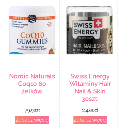
Nordic Naturals
Swiss Energy
Coq10 60
Witaminy Hair
żelków
Nail & Skin
30szt.
79.92
zł
114.00
zł
Zobacz więcej
Zobacz więcej