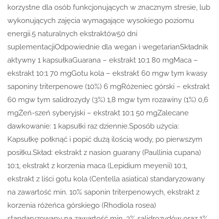
korzystne dla osób funkcjonujących w znacznym stresie, lub
wykonujących zajęcia wymagające wysokiego poziomu
energii.5 naturalnych ekstraktów50 dni
suplementacjiOdpowiednie dla wegan i wegetarianSkładnik
aktywny 1 kapsułkaGuarana – ekstrakt 10:1 80 mgMaca –
ekstrakt 10:1 70 mgGotu kola – ekstrakt 60 mgw tym kwasy
saponiny triterpenowe (10%) 6 mgRóżeniec górski – ekstrakt
60 mgw tym salidrozydy (3%) 1,8 mgw tym rozawiny (1%) 0,6
mgŻeń-szeń syberyjski – ekstrakt 10:1 50 mgZalecane
dawkowanie: 1 kapsułki raz dziennie.Sposób użycia:
Kapsułkę połknąć i popić dużą ilością wody, po pierwszym
posiłku.Skład: ekstrakt z nasion guarany (Paullinia cupana)
10:1, ekstrakt z korzenia maca (Lepidium meyenii) 10:1,
ekstrakt z liści gotu kola (Centella asiatica) standaryzowany
na zawartość min. 10% saponin triterpenowych, ekstrakt z
korzenia różeńca górskiego (Rhodiola rosea)
standaryzowany na zawartość min. 3% salidrozydów oraz 1%