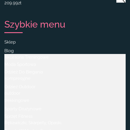
209.99
zł
Szybkie menu
Sklep
Blog
Akcesoria Treningowe
Moda Sportowa
Odzież Do Biegania
kompresyjne
Odzież Outdoor
outdoor
trekkingowe
Sporty Drużynowe
Sprzęt Fitness
Rękawiczki, Skarpety, Opaski.