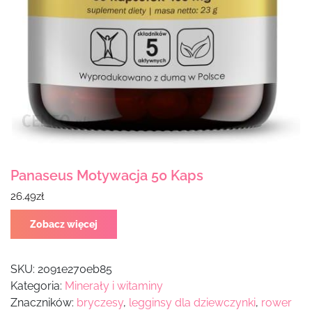
Panaseus Motywacja 50 Kaps
26.49
zł
Zobacz więcej
SKU:
2091e270eb85
Kategoria:
Minerały i witaminy
Znaczników:
bryczesy
,
legginsy dla dziewczynki
,
rower