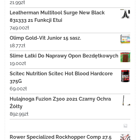
21.99
zł
Leatherman Multitool Surge New Black
831333 21 Funkcji Etui
749.00
zł
Olimp Gold-Vit Junior 15 sasz.
18.77
zł
Slime Łatki Do Naprawy Opon Bezdętkowych
19.00
zł
Scitec Nutrition Scitec Hot Blood Hardcore
375G
69.00
zł
Hulajnoga Fuzion Z300 2021 Czarny Ochra
Żółty
892.99
zł
Rower Specialized Rockhopper Comp 27.5