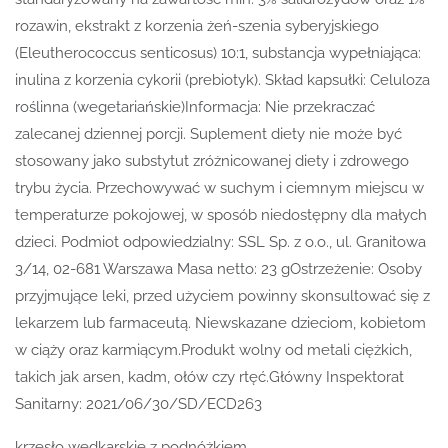
rozawin, ekstrakt z korzenia żeń-szenia syberyjskiego
(Eleutherococcus senticosus) 10:1, substancja wypełniająca:
inulina z korzenia cykorii (prebiotyk). Skład kapsułki: Celuloza
roślinna (wegetariańskie)Informacja: Nie przekraczać
zalecanej dziennej porcji. Suplement diety nie może być
stosowany jako substytut zróżnicowanej diety i zdrowego
trybu życia. Przechowywać w suchym i ciemnym miejscu w
temperaturze pokojowej, w sposób niedostępny dla małych
dzieci. Podmiot odpowiedzialny: SSL Sp. z o.o., ul. Granitowa
3/14, 02-681 Warszawa Masa netto: 23 gOstrzeżenie: Osoby
przyjmujące leki, przed użyciem powinny skonsultować się z
lekarzem lub farmaceutą. Niewskazane dzieciom, kobietom
w ciąży oraz karmiącym.Produkt wolny od metali ciężkich,
takich jak arsen, kadm, ołów czy rtęć.Główny Inspektorat
Sanitarny: 2021/06/30/SD/ECD263
krzesło wędkarskie z podnóżkiem