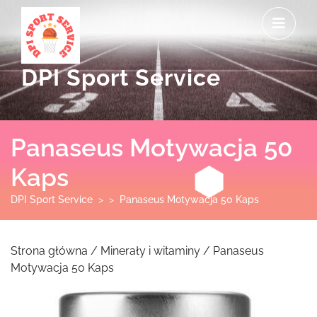
Skip
O
to
M
content
DPI Sport Service
Panaseus Motywacja 50
Kaps
DPI Sport Service
> >
Panaseus Motywacja 50 Kaps
Strona główna
/
Minerały i witaminy
/ Panaseus
Motywacja 50 Kaps