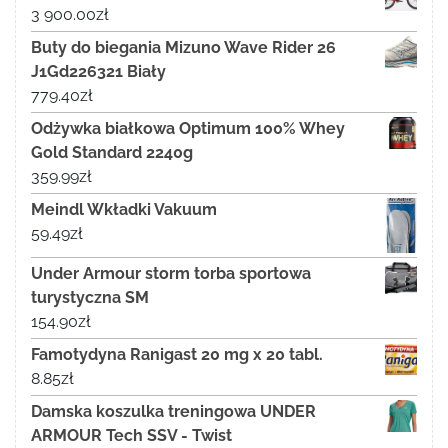
3 900.00
zł
Buty do biegania Mizuno Wave Rider 26
J1Gd226321 Biały
779.40
zł
Odżywka białkowa Optimum 100% Whey
Gold Standard 2240g
359.99
zł
Meindl Wkładki Vakuum
59.49
zł
Under Armour storm torba sportowa
turystyczna SM
154.90
zł
Famotydyna Ranigast 20 mg x 20 tabl.
8.85
zł
Damska koszulka treningowa UNDER
ARMOUR Tech SSV - Twist