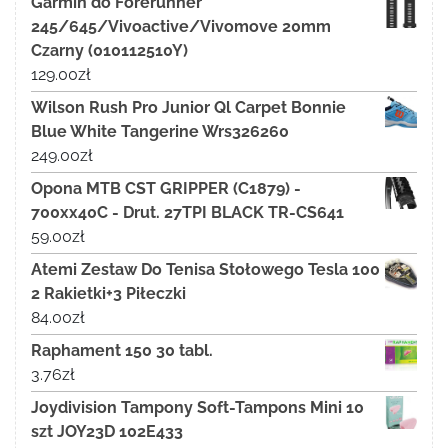
Garmin do Forerunner
245/645/Vivoactive/Vivomove 20mm
Czarny (010112510Y)
129.00
zł
Wilson Rush Pro Junior Ql Carpet Bonnie
Blue White Tangerine Wrs326260
249.00
zł
Opona MTB CST GRIPPER (C1879) -
700xx40C - Drut. 27TPI BLACK TR-CS641
59.00
zł
Atemi Zestaw Do Tenisa Stołowego Tesla 100
2 Rakietki+3 Piłeczki
84.00
zł
Raphament 150 30 tabl.
3.76
zł
Joydivision Tampony Soft-Tampons Mini 10
szt JOY23D 102E433