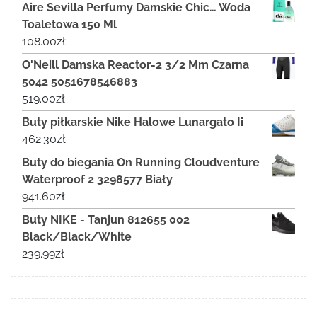
Aire Sevilla Perfumy Damskie Chic… Woda
Toaletowa 150 Ml
108.00
zł
O'Neill Damska Reactor-2 3/2 Mm Czarna
5042 5051678546883
519.00
zł
Buty piłkarskie Nike Halowe Lunargato Ii
462.30
zł
Buty do biegania On Running Cloudventure
Waterproof 2 3298577 Biały
941.60
zł
Buty NIKE - Tanjun 812655 002
Black/Black/White
239.99
zł