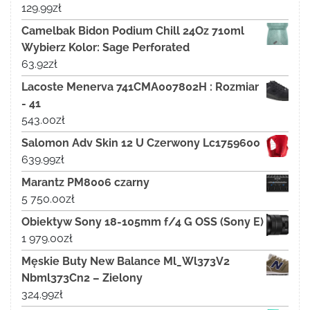
129.99
zł
Camelbak Bidon Podium Chill 24Oz 710ml
Wybierz Kolor: Sage Perforated
63.92
zł
Lacoste Menerva 741CMA007802H : Rozmiar
- 41
543.00
zł
Salomon Adv Skin 12 U Czerwony Lc1759600
639.99
zł
Marantz PM8006 czarny
5 750.00
zł
Obiektyw Sony 18-105mm f/4 G OSS (Sony E)
1 979.00
zł
Męskie Buty New Balance Ml_Wl373V2
Nbml373Cn2 – Zielony
324.99
zł