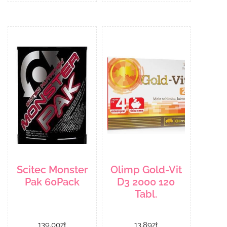
Scitec Monster
Olimp Gold-Vit
Pak 60Pack
D3 2000 120
Tabl.
139.00
zł
13.89
zł