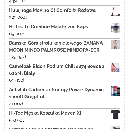
449.00
zł
Hulajnoga Movino Ct Comfort+ Różowa
329.00
zł
Hi-Tec Tri Creatine Malate 200 Kaps
69.00
zł
Damska Góra stroju kąpielowego BANANA
MOON MINDO PALMROSE MINDOPA-ECR
239.99
zł
Camelbak Bidon Podium Chill 1874 606062
620Ml Biały
69.90
zł
Activlab Carbomax Energy Power Dynamic
1000G Grejpfrut
21.00
zł
Hi-Tec Męska Koszulka Maven Xl
59.99
zł