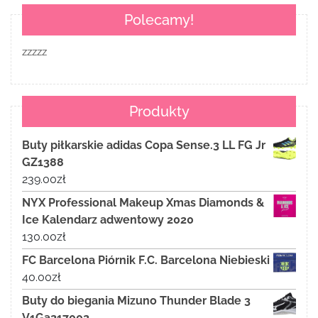
Polecamy!
zzzzz
Produkty
Buty piłkarskie adidas Copa Sense.3 LL FG Jr
GZ1388
239.00
zł
NYX Professional Makeup Xmas Diamonds &
Ice Kalendarz adwentowy 2020
130.00
zł
FC Barcelona Piórnik F.C. Barcelona Niebieski
40.00
zł
Buty do biegania Mizuno Thunder Blade 3
V1Ga217002