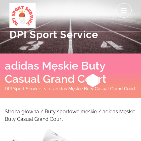
Skip
O
to
M
content
DPI Sport Service
adidas Męskie Buty
Casual Grand Court
DPI Sport Service
> >
adidas Męskie Buty Casual Grand Court
Strona główna
/
Buty sportowe męskie
/ adidas Męskie
Buty Casual Grand Court