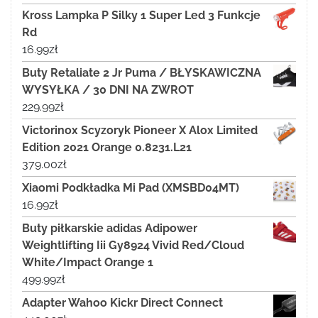
Kross Lampka P Silky 1 Super Led 3 Funkcje
Rd
16.99
zł
Buty Retaliate 2 Jr Puma / BŁYSKAWICZNA
WYSYŁKA / 30 DNI NA ZWROT
229.99
zł
Victorinox Scyzoryk Pioneer X Alox Limited
Edition 2021 Orange 0.8231.L21
379.00
zł
Xiaomi Podkładka Mi Pad (XMSBD04MT)
16.99
zł
Buty piłkarskie adidas Adipower
Weightlifting Iii Gy8924 Vivid Red/Cloud
White/Impact Orange 1
499.99
zł
Adapter Wahoo Kickr Direct Connect