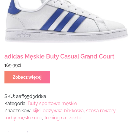
adidas Męskie Buty Casual Grand Court
169.99
zł
Zobacz więcej
SKU:
aaff95d3dd8a
Kategoria:
Buty sportowe męskie
Znaczników:
kijki
,
odżywka białkowa
,
szosa rowery
,
torby męskie ccc
,
trening na rzezbe