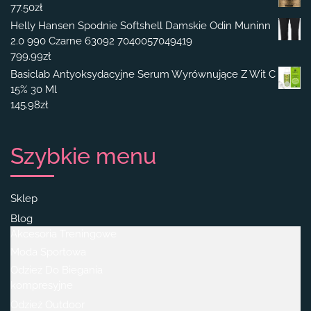
77.50
zł
Helly Hansen Spodnie Softshell Damskie Odin Muninn
2.0 990 Czarne 63092 7040057049419
799.99
zł
Basiclab Antyoksydacyjne Serum Wyrównujące Z Wit C
15% 30 Ml
145.98
zł
Szybkie menu
Sklep
Blog
Akcesoria Treningowe
Moda Sportowa
Odzież Do Biegania
kompresyjne
Odzież Outdoor