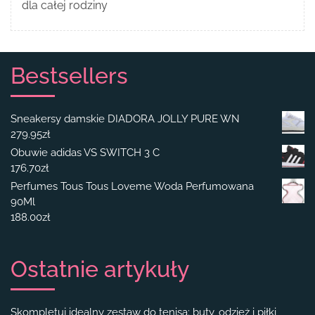
dla całej rodziny
Bestsellers
Sneakersy damskie DIADORA JOLLY PURE WN
279.95
zł
Obuwie adidas VS SWITCH 3 C
176.70
zł
Perfumes Tous Tous Loveme Woda Perfumowana
90Ml
188.00
zł
Ostatnie artykuły
Skompletuj idealny zestaw do tenisa: buty, odzież i piłki