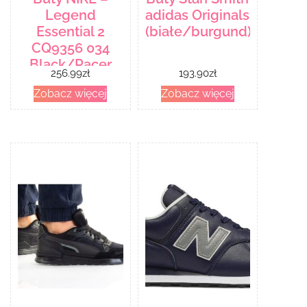
Legend
adidas Originals
Essential 2
(białe/burgund)
CQ9356 034
Black/Racer
256.99
zł
193.90
zł
Blue/Obsidian
Zobacz więcej
Zobacz więcej