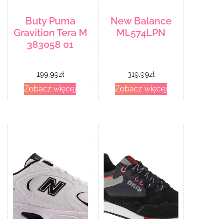
Buty Puma
New Balance
Gravition Tera M
ML574LPN
383058 01
199.99
zł
319.99
zł
Zobacz więcej
Zobacz więcej