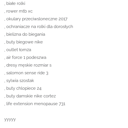
, białe rolki
, rower mtb xc
, okulary przeciwsloneczne 2017
, ochraniacze na rolki dla dorosłych
, bielizna do biegania
, buty biegowe nike
, outlet łomża
, air force 1 podeszwa
, dresy męskie rozmiar s
, salomon sense ride 3
, sylwia szostak
, buty chlopiece 24
, buty damskie nike cortez
, life extension menopause 731
yyyyy