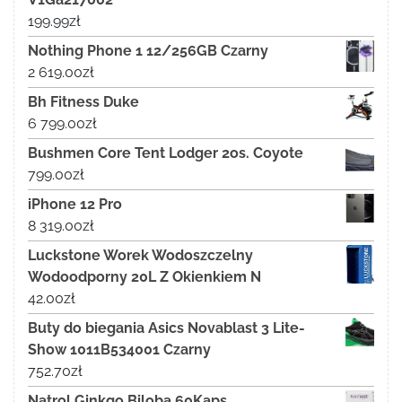
199.99
zł
Nothing Phone 1 12/256GB Czarny
2 619.00
zł
Bh Fitness Duke
6 799.00
zł
Bushmen Core Tent Lodger 2os. Coyote
799.00
zł
iPhone 12 Pro
8 319.00
zł
Luckstone Worek Wodoszczelny
Wodoodporny 20L Z Okienkiem N
42.00
zł
Buty do biegania Asics Novablast 3 Lite-
Show 1011B534001 Czarny
752.70
zł
Natrol Ginkgo Biloba 60Kaps