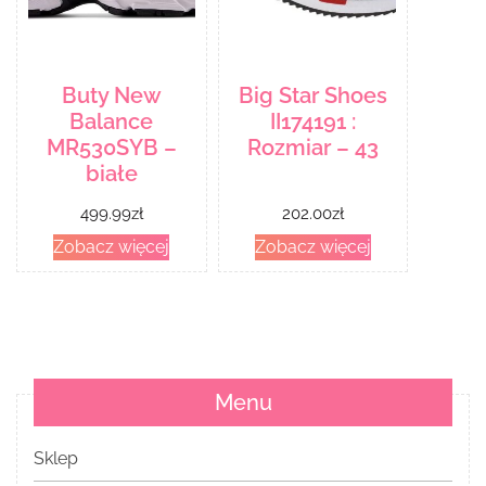
Buty New
Big Star Shoes
Balance
II174191 :
MR530SYB –
Rozmiar – 43
białe
499.99
zł
202.00
zł
Zobacz więcej
Zobacz więcej
Menu
Sklep