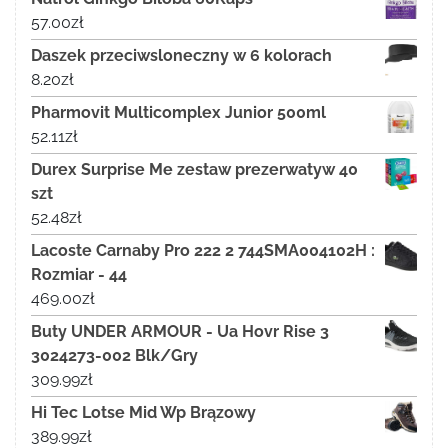
57.00
zł
Daszek przeciwsloneczny w 6 kolorach
8.20
zł
Pharmovit Multicomplex Junior 500ml
52.11
zł
Durex Surprise Me zestaw prezerwatyw 40
szt
52.48
zł
Lacoste Carnaby Pro 222 2 744SMA004102H :
Rozmiar - 44
469.00
zł
Buty UNDER ARMOUR - Ua Hovr Rise 3
3024273-002 Blk/Gry
309.99
zł
Hi Tec Lotse Mid Wp Brązowy
389.99
zł