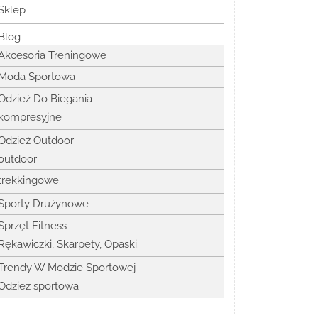
Sklep
Blog
Akcesoria Treningowe
Moda Sportowa
Odzież Do Biegania
kompresyjne
Odzież Outdoor
outdoor
trekkingowe
Sporty Drużynowe
Sprzęt Fitness
Rękawiczki, Skarpety, Opaski.
Trendy W Modzie Sportowej
Odzież sportowa