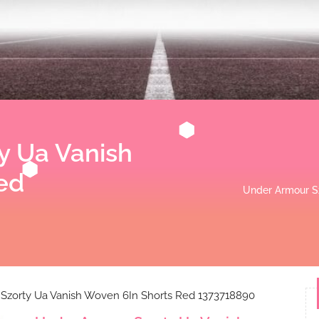
y Ua Vanish
ed
Under Armour S
Szorty Ua Vanish Woven 6In Shorts Red 1373718890