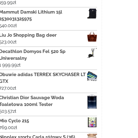
159.99
zł
Mammut Damski Lithium 15l
2530031325975
540.00
zł
Liu Jo Shopping Bag deer
523.00
zł
Decathlon Domyos Fel 520 Sp
Uniwersalny
1 999.99
zł
Obuwie adidas TERREX SKYCHASER LT
GTX
727.00
zł
Christian Dior Sauvage Woda
Toaletowa 100ml Tester
503.57
zł
Mio Cyclo 215
769.00
zł
Nipplex szorty Carla różowy S (36)