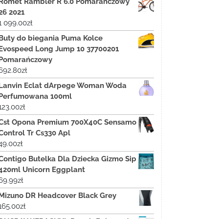
Romet Rambler R 6.0 Pomarańczowy
26 2021
1 099.00
zł
Buty do biegania Puma Kolce
Evospeed Long Jump 10 37700201
Pomarańczowy
692.80
zł
Lanvin Eclat dArpege Woman Woda
Perfumowana 100ml
123.00
zł
Cst Opona Premium 700X40C Sensamo
Control Tr Cs330 Apl
49.00
zł
Contigo Butelka Dla Dziecka Gizmo Sip
420ml Unicorn Eggplant
69.99
zł
Mizuno DR Headcover Black Grey
165.00
zł