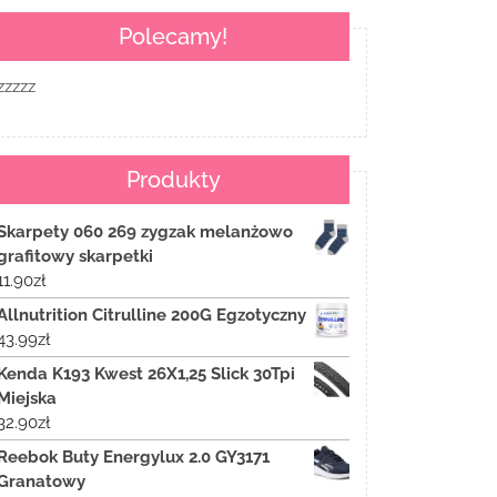
Polecamy!
zzzzz
Produkty
Skarpety 060 269 zygzak melanżowo
grafitowy skarpetki
11.90
zł
Allnutrition Citrulline 200G Egzotyczny
43.99
zł
Kenda K193 Kwest 26X1,25 Slick 30Tpi
Miejska
32.90
zł
Reebok Buty Energylux 2.0 GY3171
Granatowy