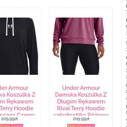
er Armour
Under Armour
a Koszulka Z
Damska Koszulka Z
im Rękawem
Długim Rękawem
 Terry Hoodie
Rival Terry Hoodie
55001 Czarny
1369855669 Różowy
209.99
zł
209.99
zł