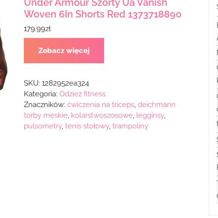
Under Armour Szorty Ua Vanish
Woven 6In Shorts Red 1373718890
179.99
zł
Zobacz więcej
SKU:
1282952ea324
Kategoria:
Odzież fitness
Znaczników:
ćwiczenia na triceps
,
deichmann
torby męskie
,
kolarstwoszosowe
,
legginsy
,
pulsometry
,
tenis stołowy
,
trampoliny