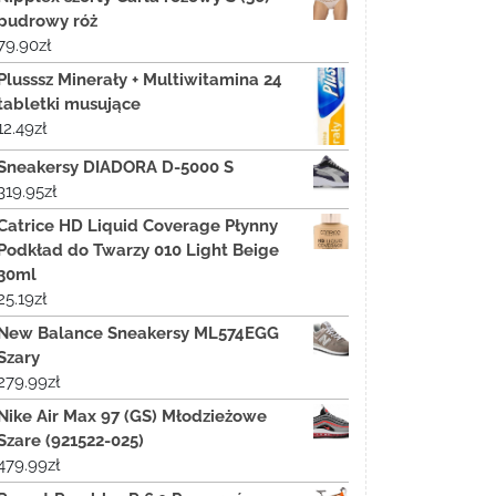
pudrowy róż
79.90
zł
Plusssz Minerały + Multiwitamina 24
tabletki musujące
12.49
zł
Sneakersy DIADORA D-5000 S
319.95
zł
Catrice HD Liquid Coverage Płynny
Podkład do Twarzy 010 Light Beige
30ml
25.19
zł
New Balance Sneakersy ML574EGG
Szary
279.99
zł
Nike Air Max 97 (GS) Młodzieżowe
Szare (921522-025)
479.99
zł