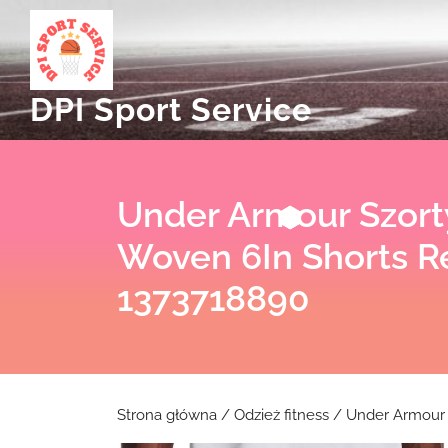
Skip
to
content
DPI Sport Service
Under Armour Szort
Woven 6In Shorts R
1373718890
Strona główna
/
Odzież fitness
/ Under Armour 