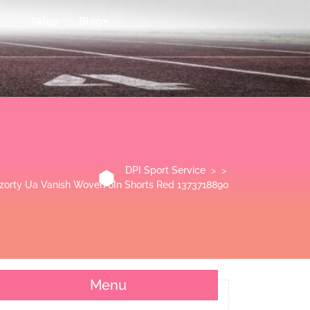
Sklep
Blog
DPI Sport Service
> >
zorty Ua Vanish Woven 6In Shorts Red 1373718890
Menu