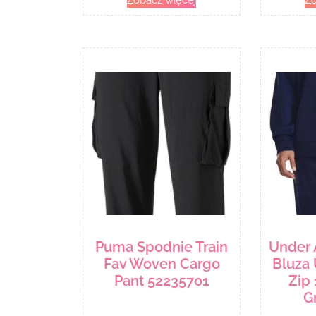
Zobacz więcej
Zo
Puma Spodnie Train
Under
Fav Woven Cargo
Bluza 
Pant 52235701
Zip
G