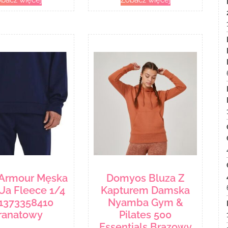
bacz więcej
Zobacz więcej
 Armour Męska
Domyos Bluza Z
Ua Fleece 1/4
Kapturem Damska
 1373358410
Nyamba Gym &
ranatowy
Pilates 500
Essentials Brązowy