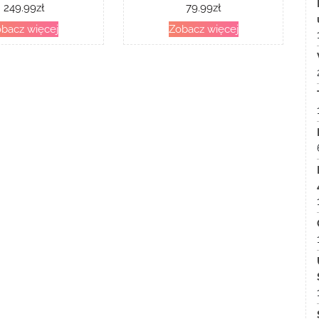
249.99
zł
79.99
zł
bacz więcej
Zobacz więcej