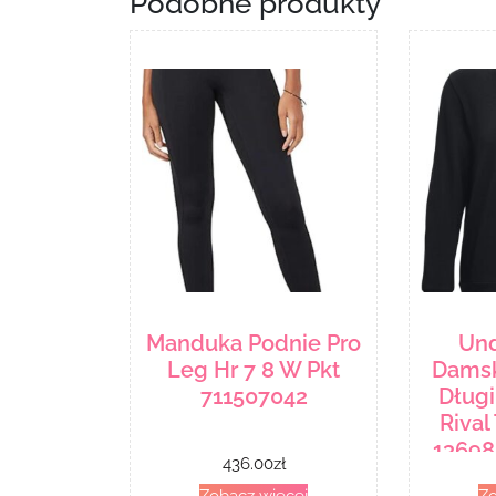
Podobne produkty
Manduka Podnie Pro
Und
Leg Hr 7 8 W Pkt
Damsk
711507042
Dług
Rival
13698
436.00
zł