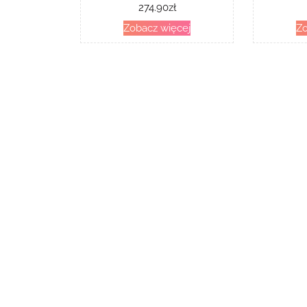
274.90
zł
Zobacz więcej
Zo