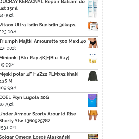
DUCRAY KERACNYL Repair Balsam do
ust 15ml
14.99
zł
Vitaox Ultra Isdin Sunisdin 30kaps.
223.00
zł
Triumph Majtki Amourette 300 Maxi 40
119.00
zł
Minionki [Blu-Ray 4K]+[Blu-Ray]
69.99
zł
Męski polar 4F H4Z22 PLM352 khaki
43S M
109.99
zł
COEL Płyn Lugola 20G
10.79
zł
Under Armour Szorty Arour Id Rise
Shorty Ylw 1360925782
153.60
zł
Solgar Omega Łosoś Alaskański