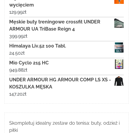
wycięciem
129.99
zł
Męskie buty treningowe crossfit UNDER
ARMOUR UA TriBase Reign 4
399.99
zł
Himalaya Liv.52 100 Tabl.
24.50
zł
Mio Cyclo 215 HC
949.88
zł
UNDER ARMOUR HG ARMOUR COMP LS XS -
KOSZULKA MĘSKA
147.20
zł
Skompletuj idealny zestaw do tenisa: buty, odzież i
piłki