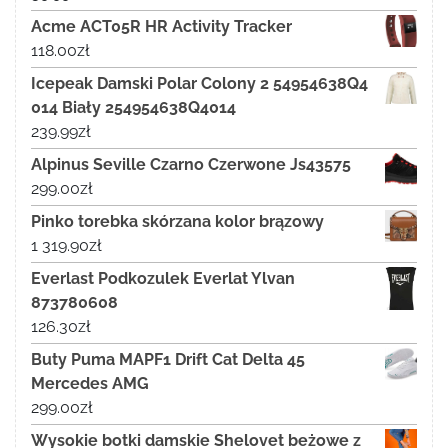
Acme ACT05R HR Activity Tracker
118.00
zł
Icepeak Damski Polar Colony 2 54954638Q4
014 Biały 254954638Q4014
239.99
zł
Alpinus Seville Czarno Czerwone Js43575
299.00
zł
Pinko torebka skórzana kolor brązowy
1 319.90
zł
Everlast Podkozulek Everlat Ylvan
873780608
126.30
zł
Buty Puma MAPF1 Drift Cat Delta 45
Mercedes AMG
299.00
zł
Wysokie botki damskie Shelovet beżowe z