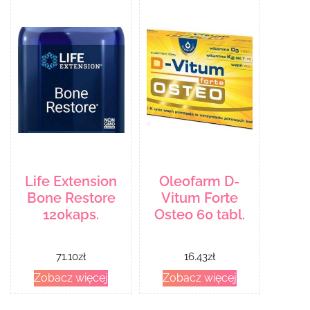
Life Extension
Oleofarm D-
Bone Restore
Vitum Forte
120kaps.
Osteo 60 tabl.
71.10
zł
16.43
zł
Zobacz więcej
Zobacz więcej