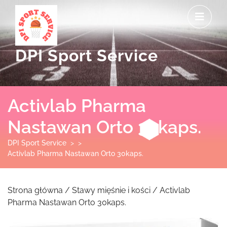
Skip
O
to
M
content
DPI Sport Service
Activlab Pharma
Nastawan Orto 30kaps.
DPI Sport Service
> >
Activlab Pharma Nastawan Orto 30kaps.
Strona główna
/
Stawy mięśnie i kości
/ Activlab
Pharma Nastawan Orto 30kaps.