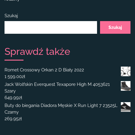
Szukaj
Szukaj
Sprawdź także
Romet Crossowy Orkan 2 D Biały 2022
1 599.00
zł
Jack Wolfskin Everquest Texapore High M 4053621
Szary
649.99
zł
Buty do biegania Diadora Męskie X Run Light 7 23525L
Czarny
269.95
zł