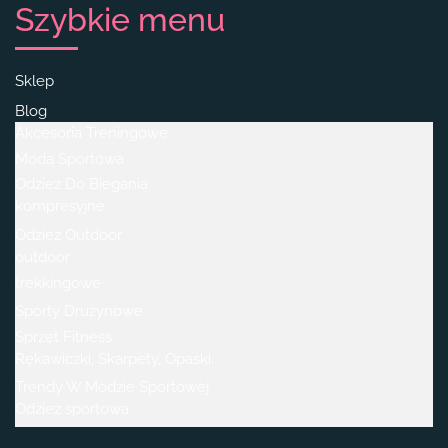
Szybkie menu
Sklep
Blog
Akcesoria Treningowe
Moda Sportowa
Odzież Do Biegania
kompresyjne
Odzież Outdoor
outdoor
trekkingowe
Sporty Drużynowe
Sprzęt Fitness
Rękawiczki, Skarpety, Opaski.
Trendy W Modzie Sportowej
Odzież sportowa