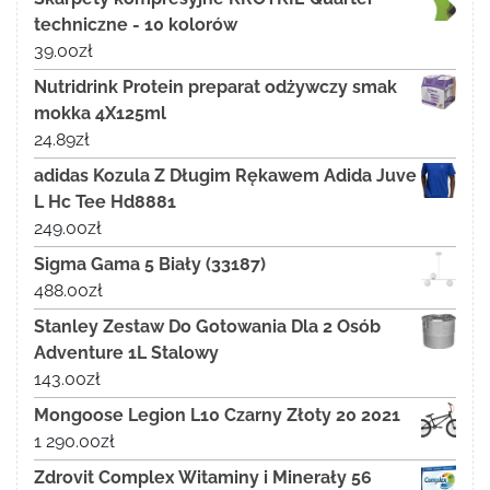
techniczne - 10 kolorów
39.00
zł
Nutridrink Protein preparat odżywczy smak
mokka 4X125ml
24.89
zł
adidas Kozula Z Długim Rękawem Adida Juve
L Hc Tee Hd8881
249.00
zł
Sigma Gama 5 Biały (33187)
488.00
zł
Stanley Zestaw Do Gotowania Dla 2 Osób
Adventure 1L Stalowy
143.00
zł
Mongoose Legion L10 Czarny Złoty 20 2021
1 290.00
zł
Zdrovit Complex Witaminy i Minerały 56