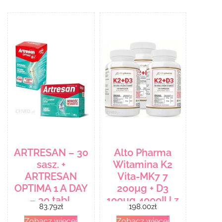
ARTRESAN – 30
Alto Pharma
sasz. +
Witamina K2
ARTRESAN
Vita-MK7 7
OPTIMA 1 A DAY
200µg + D3
– 30 tabl.
100µg 4000IU z
83.79
zł
198.00
zł
prebiotykiem 3
Zobacz więcej
Zobacz więcej