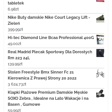
tabletek
6.98
zł
Nike Buty damskie Nike Court Legacy Lift -
Zieleń
399.99
zł
Hi-tec Diamond Line Bcaa Professional 400G
49.00
zł
Real Madrid Plecak Sportowy Dla Dorosłych
Rm 223 24L
139.99
zł
Stolen Freestyle Bmx Sinner Fc 21
Kierownica Z Prawej Strony 20 2022
3 624.73
zł
Klapki Plażowe Premium Damskie Męskie
SOXO Zebra , Idealne na Lato Wakacje i na
Basen , Gumowe
59.99
zł