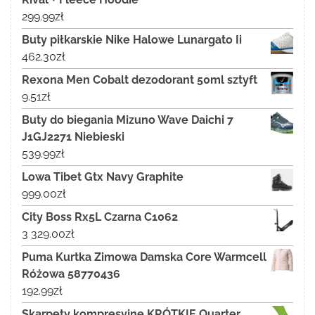
299.99
zł
Buty piłkarskie Nike Halowe Lunargato Ii
462.30
zł
Rexona Men Cobalt dezodorant 50ml sztyft
9.51
zł
Buty do biegania Mizuno Wave Daichi 7
J1GJ2271 Niebieski
539.99
zł
Lowa Tibet Gtx Navy Graphite
999.00
zł
City Boss Rx5L Czarna C1062
3 329.00
zł
Puma Kurtka Zimowa Damska Core Warmcell
Różowa 58770436
192.99
zł
Skarpety kompresyjne KRÓTKIE Quarter