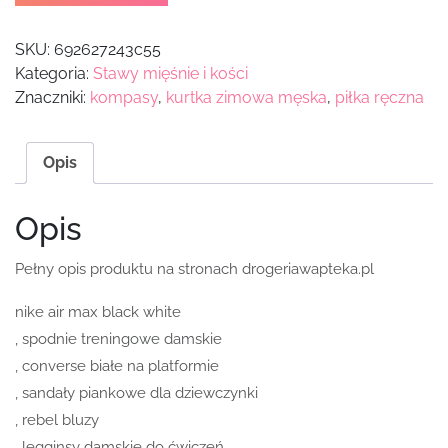
SKU:
692627243c55
Kategoria:
Stawy mięśnie i kości
Znaczniki:
kompasy
,
kurtka zimowa męska
,
piłka ręczna
Opis
Opis
Pełny opis produktu na stronach drogeriawapteka.pl
nike air max black white
, spodnie treningowe damskie
, converse białe na platformie
, sandały piankowe dla dziewczynki
, rebel bluzy
, legginsy damskie do ćwiczeń