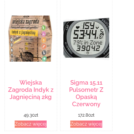
Wiejska
Sigma 15.11
Zagroda Indyk z
Pulsometr Z
Jagnięciną 2kg
Opaską
Czerwony
49.30
zł
172.80
zł
Zobacz więcej
Zobacz więcej