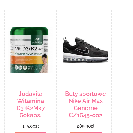
Jodavita
Buty sportowe
Witamina
Nike Air Max
D3+K2Mk7
Genome
60kaps.
CZ1645-002
145.00
zł
289.90
zł