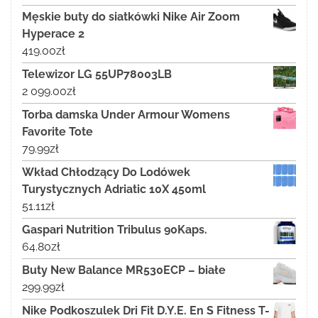
Męskie buty do siatkówki Nike Air Zoom
Hyperace 2
419.00
zł
Telewizor LG 55UP78003LB
2 099.00
zł
Torba damska Under Armour Womens
Favorite Tote
79.99
zł
Wkład Chłodzący Do Lodówek
Turystycznych Adriatic 10X 450ml
51.11
zł
Gaspari Nutrition Tribulus 90Kaps.
64.80
zł
Buty New Balance MR530ECP – białe
299.99
zł
Nike Podkoszulek Dri Fit D.Y.E. En S Fitness T-