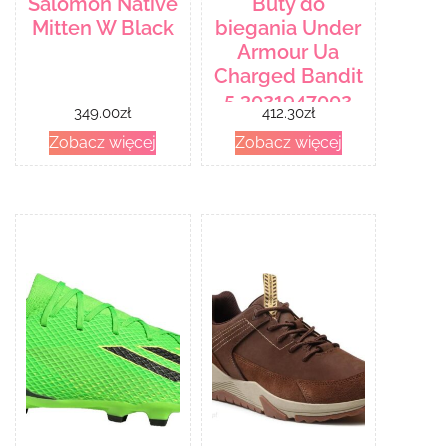
Salomon Native
Buty do
Mitten W Black
biegania Under
Armour Ua
Charged Bandit
5 3021947002
349.00
zł
412.30
zł
Czarny
Zobacz więcej
Zobacz więcej