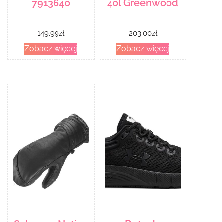
7913640
40l Greenwood
149.99
zł
203.00
zł
Zobacz więcej
Zobacz więcej