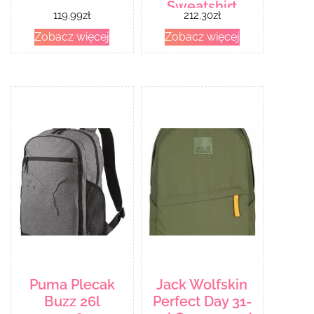
Sweatshirt
119.99
zł
212.30
zł
Zobacz więcej
Zobacz więcej
Puma Plecak
Jack Wolfskin
Buzz 26l
Perfect Day 31-