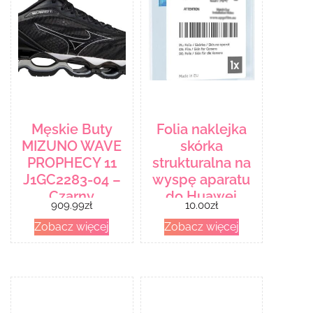
Męskie Buty
Folia naklejka
MIZUNO WAVE
skórka
PROPHECY 11
strukturalna na
J1GC2283-04 –
wyspę aparatu
Czarny
do Huawei
909.99
zł
10.00
zł
MatePad 10.4
Zobacz więcej
Zobacz więcej
2022 – różne
kolory na
kamerę,
obiektyw apgo
SKINS Lens