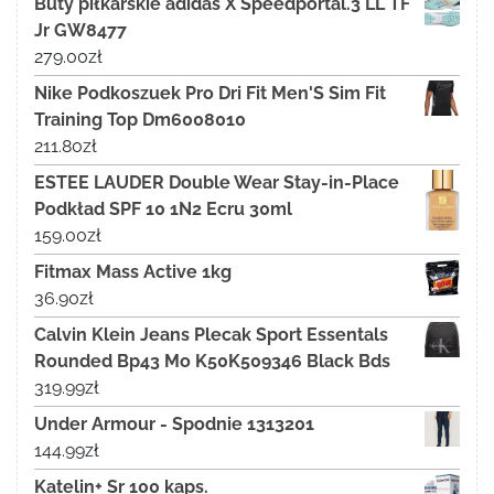
Buty piłkarskie adidas X Speedportal.3 LL TF
Jr GW8477
279.00
zł
Nike Podkoszuek Pro Dri Fit Men'S Sim Fit
Training Top Dm6008010
211.80
zł
ESTEE LAUDER Double Wear Stay-in-Place
Podkład SPF 10 1N2 Ecru 30ml
159.00
zł
Fitmax Mass Active 1kg
36.90
zł
Calvin Klein Jeans Plecak Sport Essentals
Rounded Bp43 Mo K50K509346 Black Bds
319.99
zł
Under Armour - Spodnie 1313201
144.99
zł
Katelin+ Sr 100 kaps.