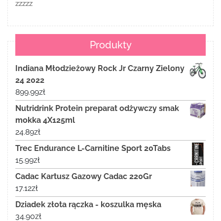
zzzzz
Produkty
Indiana Młodzieżowy Rock Jr Czarny Zielony
24 2022
899.99
zł
Nutridrink Protein preparat odżywczy smak
mokka 4X125ml
24.89
zł
Trec Endurance L-Carnitine Sport 20Tabs
15.99
zł
Cadac Kartusz Gazowy Cadac 220Gr
17.12
zł
Dziadek złota rączka - koszulka męska
34.90
zł