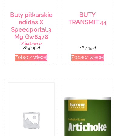
Buty piłkarskie
BUTY
adidas X
TRANSMIT 44
Speedportal.3
Mg Gw8478
Zielony
289.99
zł
467.49
zł
Zobacz więcej
Zobacz więcej