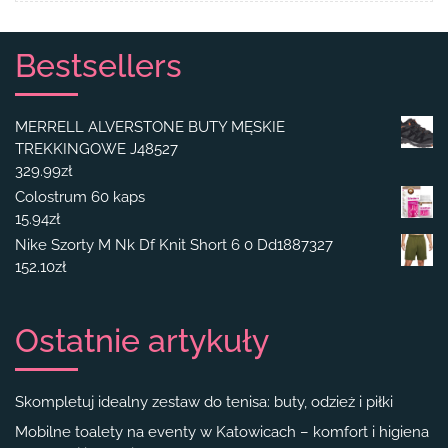
Bestsellers
MERRELL ALVERSTONE BUTY MĘSKIE
TREKKINGOWE J48527
329.99
zł
Colostrum 60 kaps
15.94
zł
Nike Szorty M Nk Df Knit Short 6 0 Dd1887327
152.10
zł
Ostatnie artykuły
Skompletuj idealny zestaw do tenisa: buty, odzież i piłki
Mobilne toalety na eventy w Katowicach – komfort i higiena