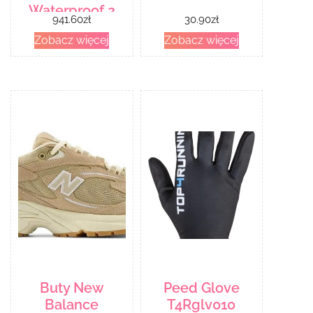
Waterproof 2
941.60
zł
30.90
zł
3298577 Biały
Zobacz więcej
Zobacz więcej
Buty New
Peed Glove
Balance
T4Rglv010