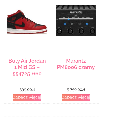
Protector
(CSKINAPG
Buty Air Jordan
Marantz
1 Mid GS –
PM8006 czarny
554725-660
599.00
zł
5 750.00
zł
Zobacz więcej
Zobacz więcej