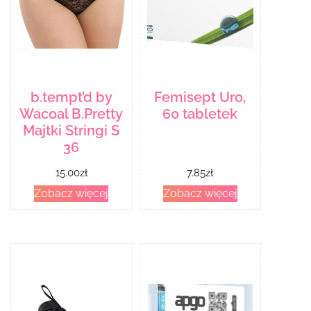
b.tempt’d by
Femisept Uro,
Wacoal B.Pretty
60 tabletek
Majtki Stringi S
36
15.00
zł
7.85
zł
Zobacz więcej
Zobacz więcej