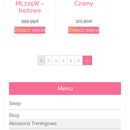
ML725W –
Czarny
beżowe
599.99
zł
120.90
zł
Zobacz więcej
Zobacz więcej
1
2
3
4
5
6
→
Menu
Sklep
Blog
Akcesoria Treningowe