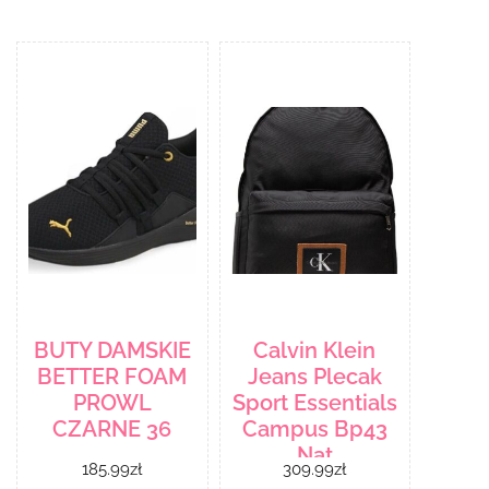
BUTY DAMSKIE
Calvin Klein
BETTER FOAM
Jeans Plecak
PROWL
Sport Essentials
CZARNE 36
Campus Bp43
Nat
185.99
zł
309.99
zł
K50K508869