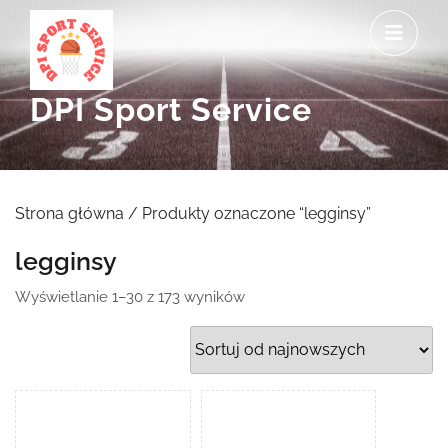
Skip
O
to
M
content
DPI Sport Service
Strona główna
/ Produkty oznaczone “legginsy”
legginsy
Posortowane
Wyświetlanie 1–30 z 173 wyników
według
najnowszych