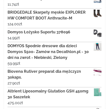
11.74
zł
BRIDGEDALE Skarpety męskie EXPLORER
HW COMFORT BOOT Anthracite-M
124.00
zł
Domyos Łożysko Suportu 378096
14.99
zł
DOMYOS Spodnie dresowe dla dzieci
Domyos S500- Zamów na Decathlon.pl - 30
dni na zwrot - Niebieski, Zielony
59.99
zł
Biovena Rutiver preparat dla mężczyzn
30kaps.
27.90
zł
Altrient Liposomalny Glutation GSH 450mg
30 Saszetek
475.00
zł