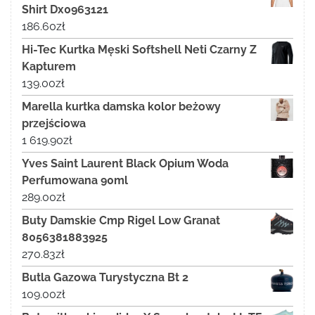
Shirt Dx0963121
186.60
zł
Hi-Tec Kurtka Męski Softshell Neti Czarny Z
Kapturem
139.00
zł
Marella kurtka damska kolor beżowy
przejściowa
1 619.90
zł
Yves Saint Laurent Black Opium Woda
Perfumowana 90ml
289.00
zł
Buty Damskie Cmp Rigel Low Granat
8056381883925
270.83
zł
Butla Gazowa Turystyczna Bt 2
109.00
zł