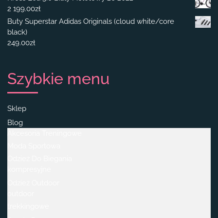
2 199.00
zł
Buty Superstar Adidas Originals (cloud white/core
black)
249.00
zł
Szybkie menu
Sklep
Blog
Akcesoria Treningowe
Moda Sportowa
Odzież Do Biegania
kompresyjne
Odzież Outdoor
outdoor
trekkingowe