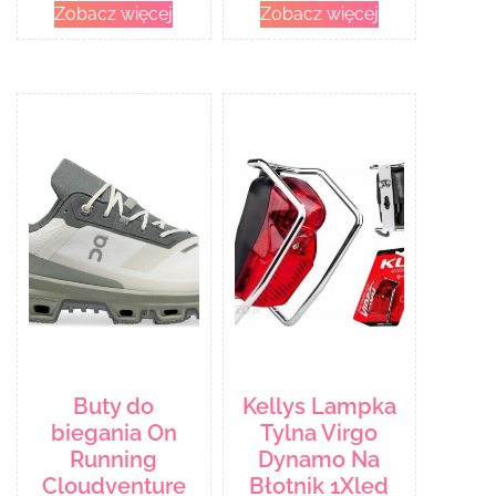
Zobacz więcej
Zobacz więcej
Bds
Buty do
Kellys Lampka
biegania On
Tylna Virgo
Running
Dynamo Na
Cloudventure
Błotnik 1Xled