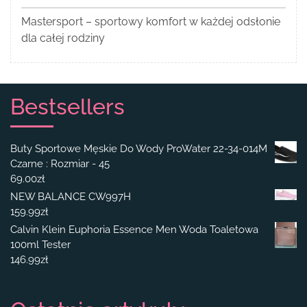
Mastersport – sportowy komfort w każdej odsłonie
dla całej rodziny
Bestsellers
Buty Sportowe Męskie Do Wody ProWater 22-34-014M
Czarne : Rozmiar - 45
69.00
zł
NEW BALANCE CW997H
159.99
zł
Calvin Klein Euphoria Essence Men Woda Toaletowa
100ml Tester
146.99
zł