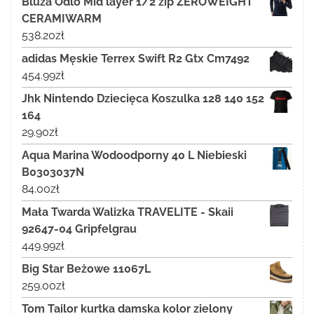
Bluza Odlo Mid layer 1/2 zip ZEROWEIGHT
CERAMIWARM
538.20
zł
adidas Męskie Terrex Swift R2 Gtx Cm7492
454.99
zł
Jhk Nintendo Dziecięca Koszulka 128 140 152
164
29.90
zł
Aqua Marina Wodoodporny 40 L Niebieski
B0303037N
84.00
zł
Mała Twarda Walizka TRAVELITE - Skaii
92647-04 Gripfelgrau
449.99
zł
Big Star Beżowe 11067L
259.00
zł
Tom Tailor kurtka damska kolor zielony