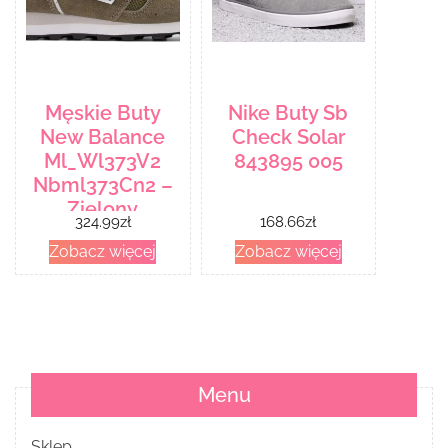
Męskie Buty
Nike Buty Sb
New Balance
Check Solar
Ml_Wl373V2
843895 005
Nbml373Cn2 –
Zielony
324.99
zł
168.66
zł
Zobacz więcej
Zobacz więcej
Menu
Sklep