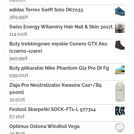
adidas Terrex Swift Solo D67033
369.99
zł
Swiss Energy Witaminy Hair Nail & Skin 30szt.
114.00
zł
Buty trekkingowe męskie Conero GTX Aku
(czarno-szare)
949.99
zł
Buty piłkarskie Nike Phantom Gt2 Pro Df Fg
599.00
zł
Ziaja Pro Neutralizator Kwasów Ca2+/B5
500ml
32.50
zł
Festool Skarpetki SOCK-FT1-L 577314
67.16
zł
Optimus Osłona Windfoil Vega
39.89
zł