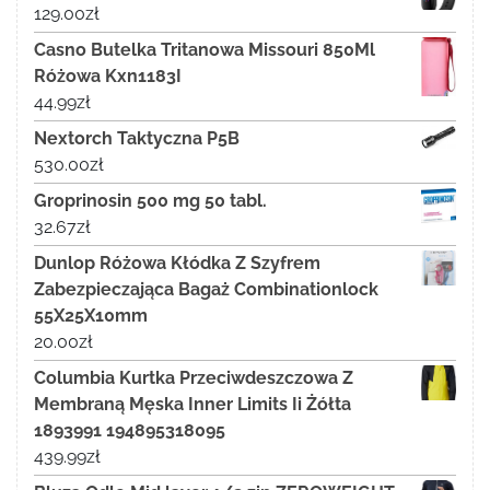
129.00
zł
Casno Butelka Tritanowa Missouri 850Ml
Różowa Kxn1183I
44.99
zł
Nextorch Taktyczna P5B
530.00
zł
Groprinosin 500 mg 50 tabl.
32.67
zł
Dunlop Różowa Kłódka Z Szyfrem
Zabezpieczająca Bagaż Combinationlock
55X25X10mm
20.00
zł
Columbia Kurtka Przeciwdeszczowa Z
Membraną Męska Inner Limits Ii Żółta
1893991 194895318095
439.99
zł