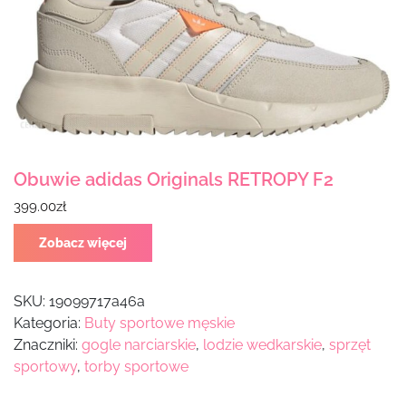
Obuwie adidas Originals RETROPY F2
399.00
zł
Zobacz więcej
SKU:
19099717a46a
Kategoria:
Buty sportowe męskie
Znaczniki:
gogle narciarskie
,
lodzie wedkarskie
,
sprzęt
sportowy
,
torby sportowe