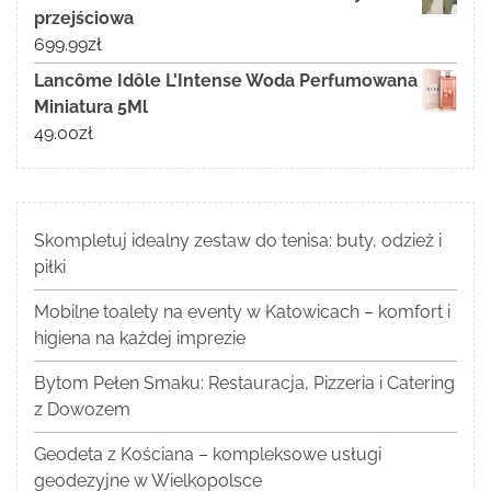
przejściowa
699.99
zł
Lancôme Idôle L'Intense Woda Perfumowana
Miniatura 5Ml
49.00
zł
Skompletuj idealny zestaw do tenisa: buty, odzież i
piłki
Mobilne toalety na eventy w Katowicach – komfort i
higiena na każdej imprezie
Bytom Pełen Smaku: Restauracja, Pizzeria i Catering
z Dowozem
Geodeta z Kościana – kompleksowe usługi
geodezyjne w Wielkopolsce