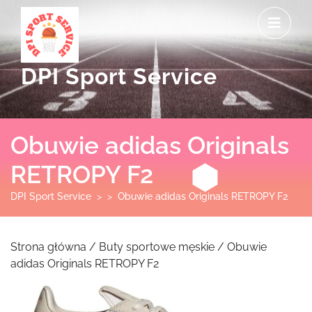
Skip
O
to
M
content
DPI Sport Service
Obuwie adidas Originals
RETROPY F2
DPI Sport Service
> >
Obuwie adidas Originals RETROPY F2
Strona główna
/
Buty sportowe męskie
/ Obuwie
adidas Originals RETROPY F2