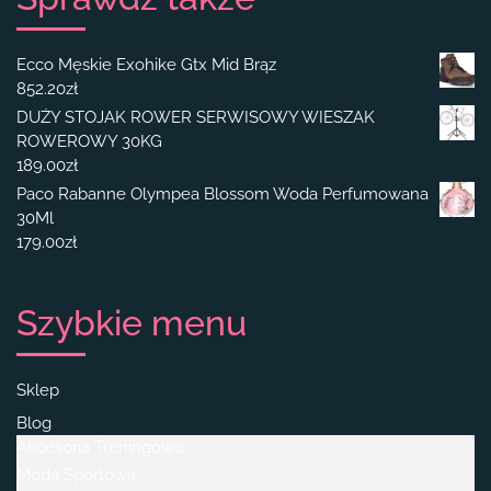
Ecco Męskie Exohike Gtx Mid Brąz
852.20
zł
DUŻY STOJAK ROWER SERWISOWY WIESZAK
ROWEROWY 30KG
189.00
zł
Paco Rabanne Olympea Blossom Woda Perfumowana
30Ml
179.00
zł
Szybkie menu
Sklep
Blog
Akcesoria Treningowe
Moda Sportowa