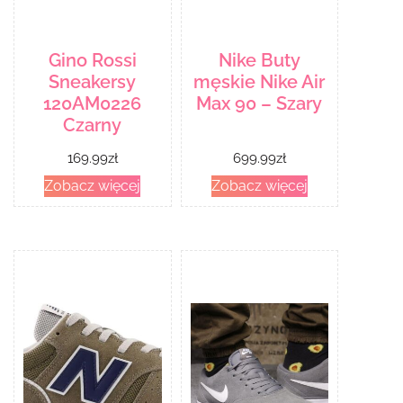
Gino Rossi
Nike Buty
Sneakersy
męskie Nike Air
120AM0226
Max 90 – Szary
Czarny
169.99
zł
699.99
zł
Zobacz więcej
Zobacz więcej