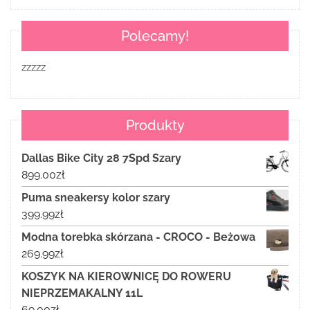
Polecamy!
zzzzz
Produkty
Dallas Bike City 28 7Spd Szary
899.00
zł
Puma sneakersy kolor szary
399.99
zł
Modna torebka skórzana - CROCO - Beżowa
269.99
zł
KOSZYK NA KIEROWNICĘ DO ROWERU
NIEPRZEMAKALNY 11L
69.00
zł