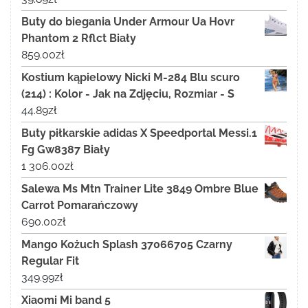
Buty do biegania Under Armour Ua Hovr
Phantom 2 Rflct Biały
859.00
zł
Kostium kąpielowy Nicki M-284 Blu scuro
(214) : Kolor - Jak na Zdjęciu, Rozmiar - S
44.89
zł
Buty piłkarskie adidas X Speedportal Messi.1
Fg Gw8387 Biały
1 306.00
zł
Salewa Ms Mtn Trainer Lite 3849 Ombre Blue
Carrot Pomarańczowy
690.00
zł
Mango Kożuch Splash 37066705 Czarny
Regular Fit
349.99
zł
Xiaomi Mi band 5