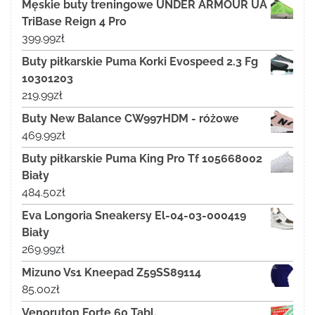
Męskie buty treningowe UNDER ARMOUR UA
TriBase Reign 4 Pro
399.99
zł
Buty piłkarskie Puma Korki Evospeed 2.3 Fg
10301203
219.99
zł
Buty New Balance CW997HDM - różowe
469.99
zł
Buty piłkarskie Puma King Pro Tf 105668002
Biały
484.50
zł
Eva Longoria Sneakersy El-04-03-000419
Biały
269.99
zł
Mizuno Vs1 Kneepad Z59SS89114
85.00
zł
Venoruton Forte 60 Tabl.