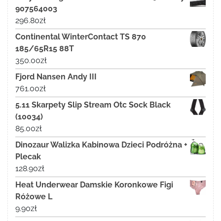
907564003
296.80
zł
Continental WinterContact TS 870
185/65R15 88T
350.00
zł
Fjord Nansen Andy III
761.00
zł
5.11 Skarpety Slip Stream Otc Sock Black
(10034)
85.00
zł
Dinozaur Walizka Kabinowa Dzieci Podróżna +
Plecak
128.90
zł
Heat Underwear Damskie Koronkowe Figi
Różowe L
9.90
zł