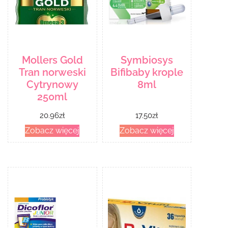
Mollers Gold
Symbiosys
Tran norweski
Bifibaby krople
Cytrynowy
8ml
250ml
20.96
zł
17.50
zł
Zobacz więcej
Zobacz więcej