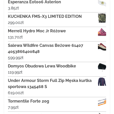
Esperanza Eot006 Asterion
3.85
zł
KUCHENKA FMS-X3 LIMITED EDITION
299.00
zł
Merrell Hydro Moc Jr Różowe
131.70
zł
Salewa Wildfire Canvas Beżowe 61407
4053866400848
599.99
zł
Domyos Obudowa Lewa Woodbike
119.99
zł
Under Armour Storm Full Zip Męska kurtka
sportowa 1345468 S
619.00
zł
Tormentile Forte 20g
7.99
zł