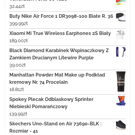
32.44
zł
Buty Nike Air Force 1 DR3098-100 Białe R. 36
399.99
zł
Xiaomi Mi True Wireless Earphones 2S Biały
189.00
zł
Black Diamond Karabinek Wspinaczkowy Z
Zamkiem Drucianym Litewire Purple
39.00
zł
Manhattan Powder Mat Make up Podkład
kremowy Nr. 74 Procelain
18.81
zł
Spokey Plecak Odblaskowy Sprinter
Niebieski Pomarańczowy
139.99
zł
Skechers Uno-Stand on Air 73690-BLK :
Rozmiar - 41