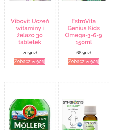
Vibovit Uczeń
EstroVita
witaminy i
Genius Kids
żelazo 30
Omega-3-6-9
tabletek
150ml
20.90
zł
68.90
zł
Zobacz więcej
Zobacz więcej