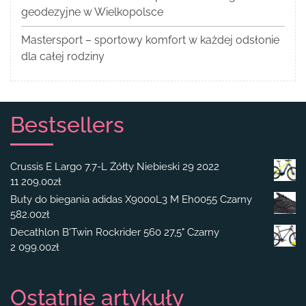
geodezyjne w Wielkopolsce
Mastersport – sportowy komfort w każdej odsłonie
dla całej rodziny
Bestsellers
Crussis E Largo 7.7-L Żółty Niebieski 29 2022
11 209.00
zł
Buty do biegania adidas X9000L3 M Eh0055 Czarny
582.00
zł
Decathlon B'Twin Rockrider 560 27,5" Czarny
2 099.00
zł
Ostatnie artykuły