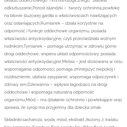
układu oddechowego i immunologicznego, ułatwia
odksztuszanie,Porost islandzki – tworzy ochronną powłokę
na błonie śluzowej gardła o właściwościach nawilżających
oraz osłaniających,Rumianek – działa korzystnie na
odporność i funkcje oddechowe organizmu, posiada
właściwości antyoksydacyjne, czyli przeciwdziała wolnym
rodnikom,Tymianek – pomaga utrzymać w zdrowiu górne
drogi oddechowe, wspiera układ odpornościowy. posiada
właściwości antyoksydacyjne,Melisa – jest stosowana w celu
wspomagania odporności, pomaga zmniejszyć niepokój i
rozdrażnienie, ułatwia zasypianie, wspomaga odpoczynek i
zdrowy sen,Dziewanna – wpływa łagodząco na drogi
oddechowe i wspomaga naturalną odporność
organizmu,Miód – ma działanie ochronne i powlekające oraz
sprawia, że syrop ma przyjemny dla dziecka smak.
Składniki:sacharoza, woda, miód, ekstrakt złożony z: kwiatu