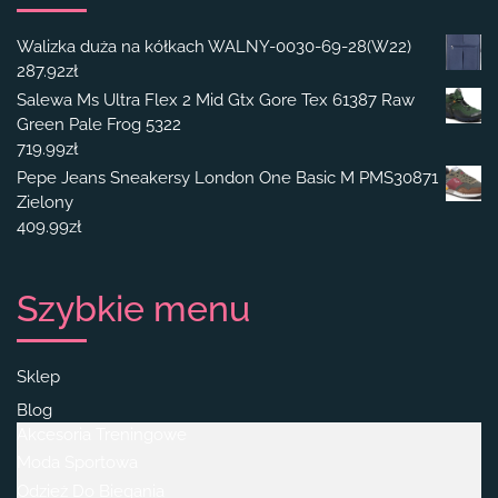
Walizka duża na kółkach WALNY-0030-69-28(W22)
287.92
zł
Salewa Ms Ultra Flex 2 Mid Gtx Gore Tex 61387 Raw
Green Pale Frog 5322
719.99
zł
Pepe Jeans Sneakersy London One Basic M PMS30871
Zielony
409.99
zł
Szybkie menu
Sklep
Blog
Akcesoria Treningowe
Moda Sportowa
Odzież Do Biegania