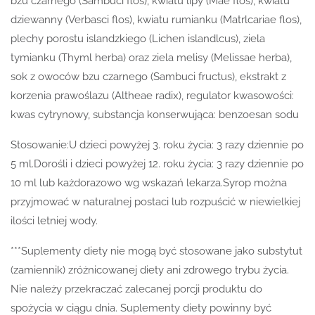
bzu czarnego (Sambuci flos), kwiatu lipy (Mae flos), kwiatu
dziewanny (Verbasci flos), kwiatu rumianku (Matrlcariae flos),
plechy porostu islandzkiego (Lichen islandlcus), ziela
tymianku (Thyml herba) oraz ziela melisy (Melissae herba),
sok z owoców bzu czarnego (Sambuci fructus), ekstrakt z
korzenia prawoślazu (Altheae radix), regulator kwasowości:
kwas cytrynowy, substancja konserwująca: benzoesan sodu
Stosowanie:U dzieci powyżej 3. roku życia: 3 razy dziennie po
5 ml.Dorośli i dzieci powyżej 12. roku życia: 3 razy dziennie po
10 ml lub każdorazowo wg wskazań lekarza.Syrop można
przyjmować w naturalnej postaci lub rozpuścić w niewielkiej
ilości letniej wody.
***Suplementy diety nie mogą być stosowane jako substytut
(zamiennik) zróżnicowanej diety ani zdrowego trybu życia.
Nie należy przekraczać zalecanej porcji produktu do
spożycia w ciągu dnia. Suplementy diety powinny być