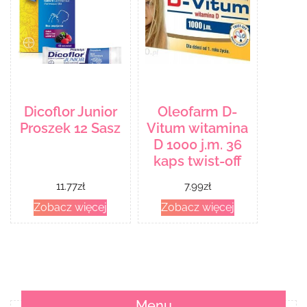
Dicoflor Junior
Oleofarm D-
Proszek 12 Sasz
Vitum witamina
D 1000 j.m. 36
kaps twist-off
11.77
zł
7.99
zł
Zobacz więcej
Zobacz więcej
Menu