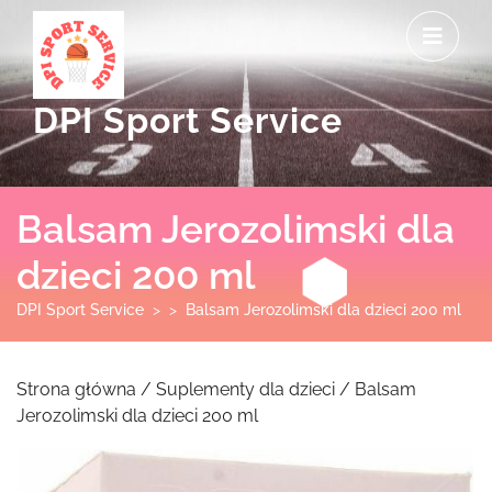
Skip
O
to
M
content
DPI Sport Service
Balsam Jerozolimski dla
dzieci 200 ml
DPI Sport Service
> >
Balsam Jerozolimski dla dzieci 200 ml
Strona główna
/
Suplementy dla dzieci
/ Balsam
Jerozolimski dla dzieci 200 ml