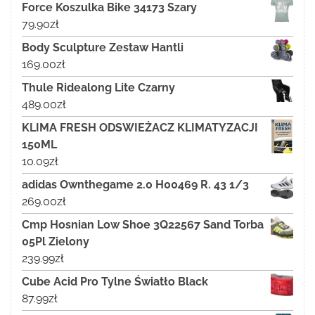
Force Koszulka Bike 34173 Szary
79.90
zł
Body Sculpture Zestaw Hantli
169.00
zł
Thule Ridealong Lite Czarny
489.00
zł
KLIMA FRESH ODSWIEŻACZ KLIMATYZACJI
150ML
10.09
zł
adidas Ownthegame 2.0 H00469 R. 43 1/3
269.00
zł
Cmp Hosnian Low Shoe 3Q22567 Sand Torba
05Pl Zielony
239.99
zł
Cube Acid Pro Tylne Światło Black
87.99
zł