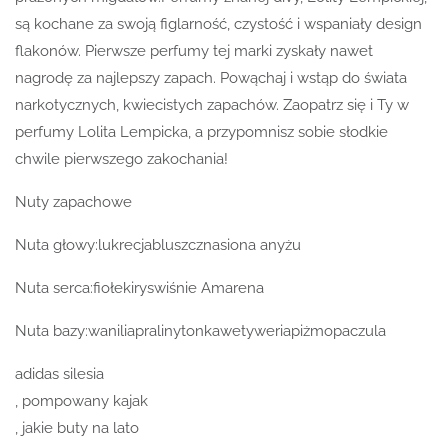
są kochane za swoją figlarność, czystość i wspaniały design
flakonów. Pierwsze perfumy tej marki zyskały nawet
nagrodę za najlepszy zapach. Powąchaj i wstąp do świata
narkotycznych, kwiecistych zapachów. Zaopatrz się i Ty w
perfumy Lolita Lempicka, a przypomnisz sobie słodkie
chwile pierwszego zakochania!
Nuty zapachowe
Nuta głowy:lukrecjabluszcznasiona anyżu
Nuta serca:fiołekiryswiśnie Amarena
Nuta bazy:waniliapralinytonkawetyweriapiżmopaczula
adidas silesia
, pompowany kajak
, jakie buty na lato