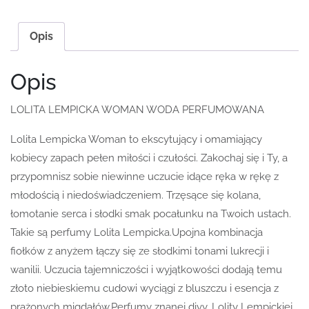
Opis
Opis
LOLITA LEMPICKA WOMAN WODA PERFUMOWANA
Lolita Lempicka Woman to ekscytujący i omamiający
kobiecy zapach pełen miłości i czułości. Zakochaj się i Ty, a
przypomnisz sobie niewinne uczucie idące ręka w rękę z
młodością i niedoświadczeniem. Trzęsące się kolana,
łomotanie serca i słodki smak pocałunku na Twoich ustach.
Takie są perfumy Lolita Lempicka.Upojna kombinacja
fiołków z anyżem łączy się ze słodkimi tonami lukrecji i
wanilii. Uczucia tajemniczości i wyjątkowości dodają temu
złoto niebieskiemu cudowi wyciągi z bluszczu i esencja z
prażonych migdałów.Perfumy znanej divy, Lolity Lempickiej,