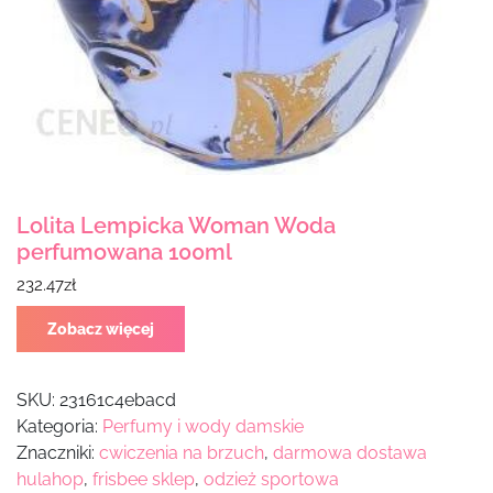
Lolita Lempicka Woman Woda
perfumowana 100ml
232.47
zł
Zobacz więcej
SKU:
23161c4ebacd
Kategoria:
Perfumy i wody damskie
Znaczniki:
cwiczenia na brzuch
,
darmowa dostawa
hulahop
,
frisbee sklep
,
odzież sportowa