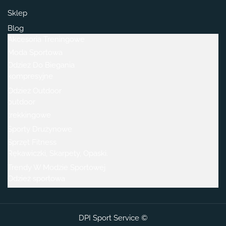
Sklep
Blog
Akcesoria Treningowe
Moda Sportowa
Odzież Do Biegania
kompresyjne
Odzież Outdoor
outdoor
trekkingowe
Sporty Drużynowe
Sprzęt Fitness
Rękawiczki, Skarpety, Opaski.
Trendy W Modzie Sportowej
Odzież sportowa
DPI Sport Service ©