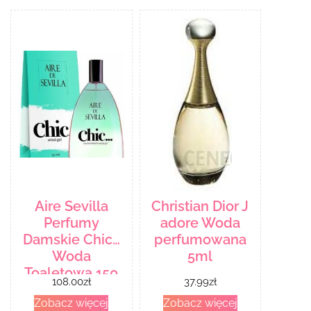
Aire Sevilla
Christian Dior J
Perfumy
adore Woda
Damskie Chic…
perfumowana
Woda
5ml
Toaletowa 150
108.00
zł
37.99
zł
Ml
Zobacz więcej
Zobacz więcej