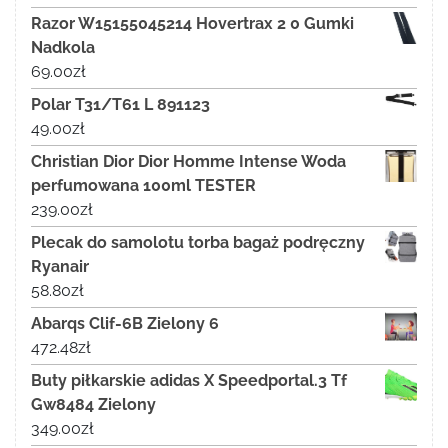
Razor W15155045214 Hovertrax 2 0 Gumki
Nadkola
69.00
zł
Polar T31/T61 L 891123
49.00
zł
Christian Dior Dior Homme Intense Woda
perfumowana 100ml TESTER
239.00
zł
Plecak do samolotu torba bagaż podręczny
Ryanair
58.80
zł
Abarqs Clif-6B Zielony 6
472.48
zł
Buty piłkarskie adidas X Speedportal.3 Tf
Gw8484 Zielony
349.00
zł