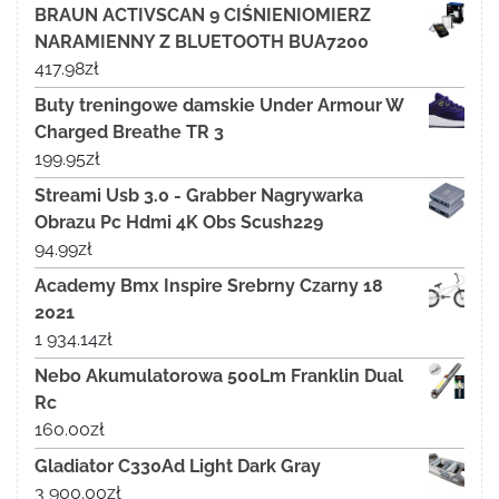
BRAUN ACTIVSCAN 9 CIŚNIENIOMIERZ
NARAMIENNY Z BLUETOOTH BUA7200
417.98
zł
Buty treningowe damskie Under Armour W
Charged Breathe TR 3
199.95
zł
Streami Usb 3.0 - Grabber Nagrywarka
Obrazu Pc Hdmi 4K Obs Scush229
94.99
zł
Academy Bmx Inspire Srebrny Czarny 18
2021
1 934.14
zł
Nebo Akumulatorowa 500Lm Franklin Dual
Rc
160.00
zł
Gladiator C330Ad Light Dark Gray
3 900.00
zł