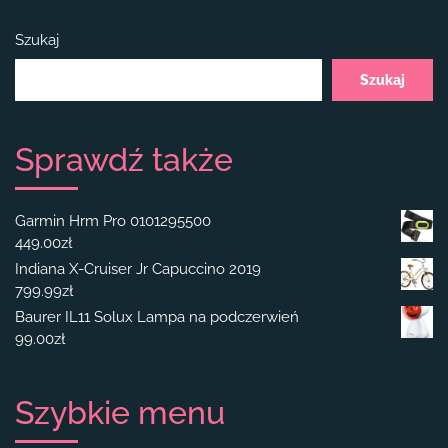
Szukaj
Szukaj
Sprawdź także
Garmin Hrm Pro 0101295500
449.00
zł
Indiana X-Cruiser Jr Capuccino 2019
799.99
zł
Baurer IL11 Solux Lampa na podczerwień
99.00
zł
Szybkie menu