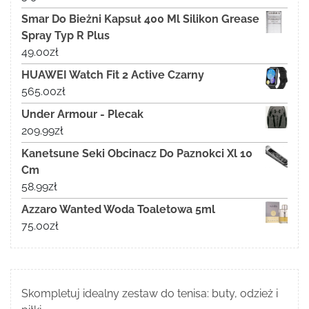
Smar Do Bieżni Kapsuł 400 Ml Silikon Grease
Spray Typ R Plus
49.00
zł
HUAWEI Watch Fit 2 Active Czarny
565.00
zł
Under Armour - Plecak
209.99
zł
Kanetsune Seki Obcinacz Do Paznokci Xl 10
Cm
58.99
zł
Azzaro Wanted Woda Toaletowa 5ml
75.00
zł
Skompletuj idealny zestaw do tenisa: buty, odzież i