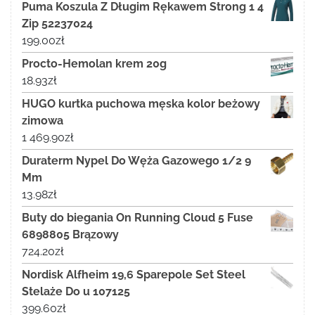
Puma Koszula Z Długim Rękawem Strong 1 4
Zip 52237024
199.00
zł
Procto-Hemolan krem 20g
18.93
zł
HUGO kurtka puchowa męska kolor beżowy
zimowa
1 469.90
zł
Duraterm Nypel Do Węża Gazowego 1/2 9
Mm
13.98
zł
Buty do biegania On Running Cloud 5 Fuse
6898805 Brązowy
724.20
zł
Nordisk Alfheim 19,6 Sparepole Set Steel
Stelaże Do u 107125
399.60
zł