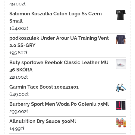
49.00
zł
Salomon Koszulka Coton Logo Ss Czerń
Small
164.00
zł
podkoszulek Under Arour UA Training Vent
2.0 SS-GRY
195.80
zł
Buty sportowe Reebok Classic Leather MU
36 SKÓRA
229.00
zł
Garmin Tacx Boost 100241901
649.00
zł
Burberry Sport Men Woda Po Goleniu 75Ml
299.00
zł
Allnutrition Dry Sauce 500Ml
14.99
zł