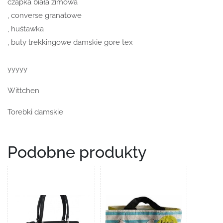
czapka biała zimowa
, converse granatowe
, huśtawka
, buty trekkingowe damskie gore tex
yyyyy
Wittchen
Torebki damskie
Podobne produkty