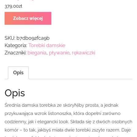
379.00
zł
Zobacz więcej
SKU:
b7db092fca9b
Kategoria:
Torebki damskie
Znaczniki:
biegania
,
pływanie
,
rękawiczki
Opis
Opis
Średnia damska torebka ze skóryNiby prosta, a jednak
przykuwająca wzrok listonoszka, która dopełni zarówno
codzienny, jak i elegancki look. Składa się z dwóch osobnych
komór – to tak, jakbyś miała dwie torebki zszyte razem. Daje