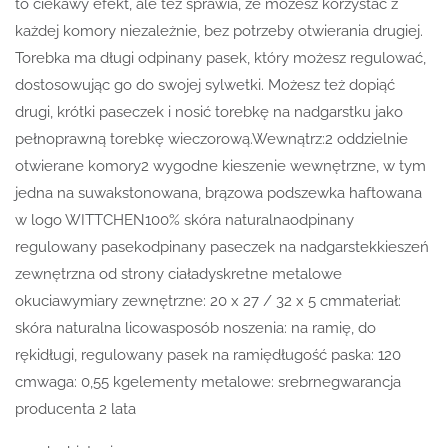
to ciekawy efekt, ale też sprawia, że możesz korzystać z
każdej komory niezależnie, bez potrzeby otwierania drugiej.
Torebka ma długi odpinany pasek, który możesz regulować,
dostosowując go do swojej sylwetki. Możesz też dopiąć
drugi, krótki paseczek i nosić torebkę na nadgarstku jako
pełnoprawną torebkę wieczorową.Wewnątrz:2 oddzielnie
otwierane komory2 wygodne kieszenie wewnętrzne, w tym
jedna na suwakstonowana, brązowa podszewka haftowana
w logo WITTCHEN100% skóra naturalnaodpinany
regulowany pasekodpinany paseczek na nadgarstekkieszeń
zewnętrzna od strony ciaładyskretne metalowe
okuciawymiary zewnętrzne: 20 x 27 / 32 x 5 cmmateriał:
skóra naturalna licowasposób noszenia: na ramię, do
rękidługi, regulowany pasek na ramiędługość paska: 120
cmwaga: 0,55 kgelementy metalowe: srebrnegwarancja
producenta 2 lata