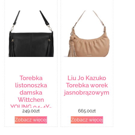
Torebka
Liu Jo Kazuko
listonoszka
Torebka worek
damska
jasnobrązowym
Wittchen
YOUNG 94-4Y-
249.00
zł
665.00
zł
007
Zobacz więcej
Zobacz więcej