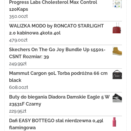
Progress Labs Cholesterol Max Control
120Kaps
350.00
zł
WALIZKA MODO by RONCATO STARLIGHT
2.0 kabinowa 4koła 40l
479.00
zł
Skechers On The Go Joy Bundle Up 15501-
CSNT Rozmiar: 39
249.99
zł
Mammut Cargon 90L Torba podróżna 66 cm
black
608.00
zł
Buty do biegania Diadora Damskie Eagle 5 W
23531F Czarny
229.95
zł
Dafi EASY BOTTEGO stal nierdzewna 0,49l
flamingowa