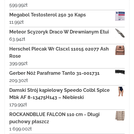
599.99
zł
Megabol Testosterol 250 30 Kaps
11.99
zł
Meteor Scyzoryk Draco W Drewnianym Etui
63.94
zł
Herschel Plecak Wr Clscxl 11015 02077 Ash
Rose
399.99
zł
Gerber Nóż Paraframe Tanto 31-001731
209.30
zł
Damski Strój kąpielowy Speedo Colbl Splce
Mbk AF 8-13475H143 – Niebieski
179.99
zł
ROCKANDBLUE FALCON 110 cm - Długi
puchowy płaszcz
1 699.00
zł