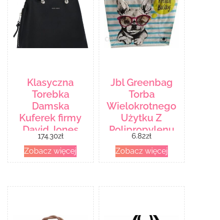
Klasyczna
Jbl Greenbag
Torebka
Torba
Damska
Wielokrotnego
Kuferek firmy
Użytku Z
David Jones
Polipropylenu
174.30
zł
6.82
zł
6722-1 Czarna
Tkanego French
Zobacz więcej
Zobacz więcej
(kolory)
Buldog
26X26X12 Cm
[0, 0]