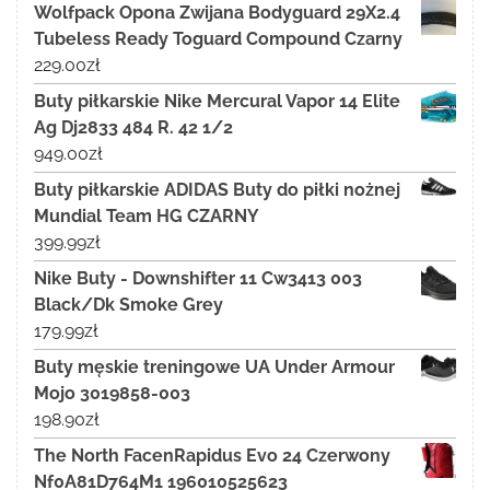
Wolfpack Opona Zwijana Bodyguard 29X2.4
Tubeless Ready Toguard Compound Czarny
229.00
zł
Buty piłkarskie Nike Mercural Vapor 14 Elite
Ag Dj2833 484 R. 42 1/2
949.00
zł
Buty piłkarskie ADIDAS Buty do piłki nożnej
Mundial Team HG CZARNY
399.99
zł
Nike Buty - Downshifter 11 Cw3413 003
Black/Dk Smoke Grey
179.99
zł
Buty męskie treningowe UA Under Armour
Mojo 3019858-003
198.90
zł
The North FacenRapidus Evo 24 Czerwony
Nf0A81D764M1 196010525623