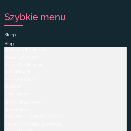
Szybkie menu
Sklep
Blog
Akcesoria Treningowe
Moda Sportowa
Odzież Do Biegania
kompresyjne
Odzież Outdoor
outdoor
trekkingowe
Sporty Drużynowe
Sprzęt Fitness
Rękawiczki, Skarpety, Opaski.
Trendy W Modzie Sportowej
Odzież sportowa