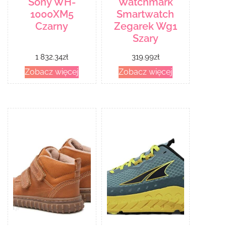
Sony WH-
Watchmark
1000XM5
Smartwatch
Czarny
Zegarek Wg1
Szary
1 832.34
zł
319.99
zł
Zobacz więcej
Zobacz więcej