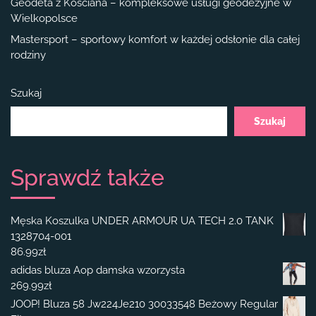
Geodeta z Kościana – kompleksowe usługi geodezyjne w
Wielkopolsce
Mastersport – sportowy komfort w każdej odsłonie dla całej
rodziny
Szukaj
Szukaj
Sprawdź także
Męska Koszulka UNDER ARMOUR UA TECH 2.0 TANK
1328704-001
86.99
zł
adidas bluza Aop damska wzorzysta
269.99
zł
JOOP! Bluza 58 Jw224Je210 30033548 Beżowy Regular