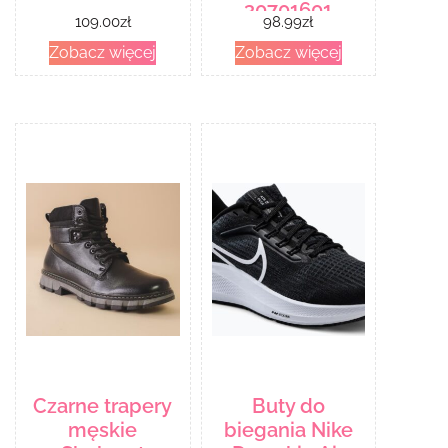
30701601
109.00
zł
98.99
zł
Zobacz więcej
Zobacz więcej
Czarne trapery
Buty do
męskie
biegania Nike