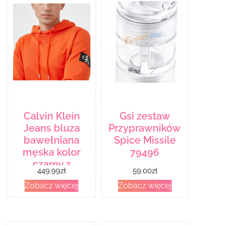
Calvin Klein
Gsi zestaw
Jeans bluza
Przyprawników
bawełniana
Spice Missile
męska kolor
79496
czarny z
449.99
zł
59.00
zł
kapturem
Zobacz więcej
Zobacz więcej
gładka