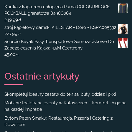
Kurtka z kapturem chłopięca Puma COLOURBLOCK
POLYBALL granatowa 84986064
249.99
zł
strój kąpielowy damski KILLSTAR - Doro - KSRA005332
227.99
zł
Scorpio Kayak Pasy Transportowe Samozaciskowe Do
Zabezpieczenia Kajaka 4,5M Czerwony
45.00
zł
Ostatnie artykuły
Skompletuj idealny zestaw do tenisa: buty, odzież i piłki
Mobilne toalety na eventy w Katowicach – komfort i higiena
na każdej imprezie
Bytom Pełen Smaku: Restauracja, Pizzeria i Catering z
Dowozem