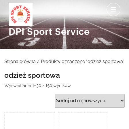
Skip
O
to
M
content
DPI Sport Service
Strona główna
/ Produkty oznaczone “odzież sportowa”
odzież sportowa
Posortowane
Wyświetlanie 1–30 z 150 wyników
według
najnowszych