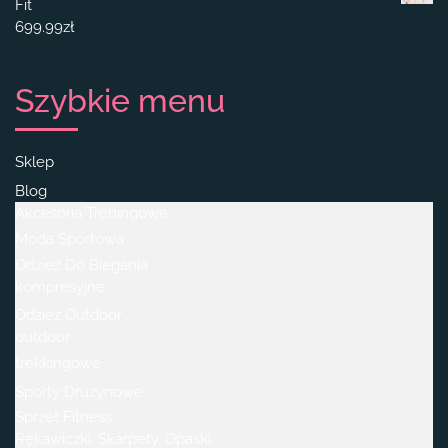
Fit
699.99
zł
Szybkie menu
Sklep
Blog
Akcesoria Treningowe
Moda Sportowa
Odzież Do Biegania
kompresyjne
Odzież Outdoor
outdoor
trekkingowe
Sporty Drużynowe
Sprzęt Fitness
Rękawiczki, Skarpety, Opaski.