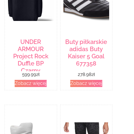
UNDER
Buty piłkarskie
ARMOUR
adidas Buty
Project Rock
Kaiser 5 Goal
Duffle BP
677358
Czarny
599.99
zł
278.98
zł
Zobacz więcej
Zobacz więcej