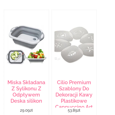
Miska Składana
Cilio Premium
Z Sylikonu Z
Szablony Do
Odpływem
Dekoracji Kawy
Deska silikon
Plastikowe
Cappuccino Art
29.09
zł
53.89
zł
Białe 6 szt