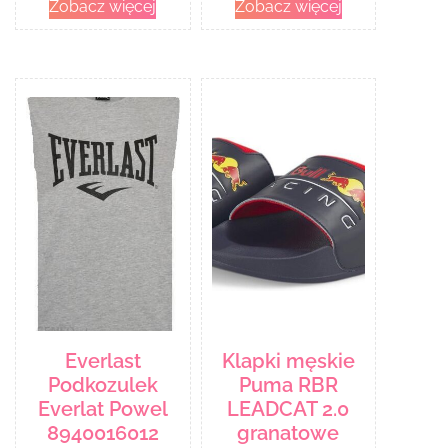
Zobacz więcej
Zobacz więcej
Everlast
Klapki męskie
Podkozulek
Puma RBR
Everlat Powel
LEADCAT 2.0
8940016012
granatowe