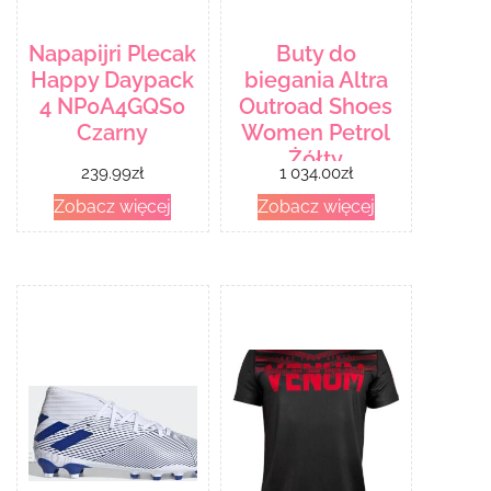
Napapijri Plecak
Buty do
Happy Daypack
biegania Altra
4 NP0A4GQS0
Outroad Shoes
Czarny
Women Petrol
Żółty
239.99
zł
1 034.00
zł
Zobacz więcej
Zobacz więcej