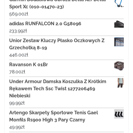
Sport Xc (010-01470-23)
569.00
zł
adidas RUNFALCON 2.0 G58096
233.99
zł
Unior Zestaw Kluczy Płasko Oczkowych Z
Grzechotką 8-19
446.00
zł
Ravanson K 01Br
78.00
zł
Under Armour Damska Koszulka Z Krótkim
Rękawem Tech Ssc Twist 1277206469
Niebieski
99.99
zł
Artengo Skarpety Sportowe Tenis Gael
Monfils Rs900 High 3 Pary Czarny
49.99
zł