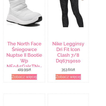
The North Face
Nike Legginsy
Śniegowce
Dri Fit Icon
Nuptse II Bootie
Clash 7/8
Wp
Dq6719010
NF0A5G2I5TN1-
419.99
zł
353.60
zł
050 Szary
Zobacz więcej
Zobacz więcej