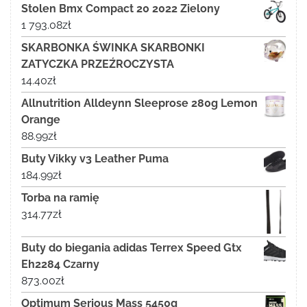
Stolen Bmx Compact 20 2022 Zielony
1 793.08
zł
SKARBONKA ŚWINKA SKARBONKI
ZATYCZKA PRZEŹROCZYSTA
14.40
zł
Allnutrition Alldeynn Sleeprose 280g Lemon
Orange
88.99
zł
Buty Vikky v3 Leather Puma
184.99
zł
Torba na ramię
314.77
zł
Buty do biegania adidas Terrex Speed Gtx
Eh2284 Czarny
873.00
zł
Optimum Serious Mass 5450g