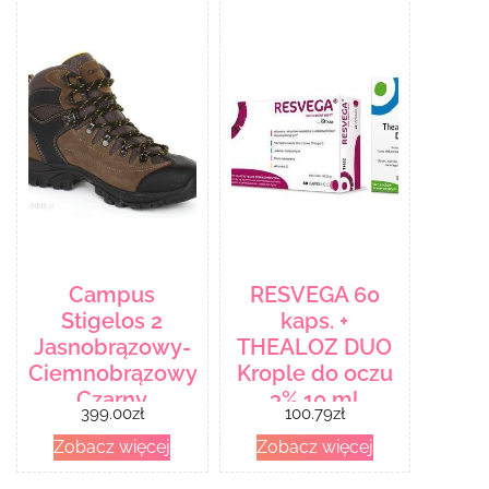
Campus
RESVEGA 60
Stigelos 2
kaps. +
Jasnobrązowy-
THEALOZ DUO
Ciemnobrązowy-
Krople do oczu
Czarny
3% 10 ml
399.00
zł
100.79
zł
Zobacz więcej
Zobacz więcej