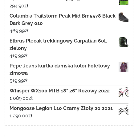
294.90
zł
Columbia Trailstorm Peak Mid Bm5578 Black
Dark Grey 010
469.99
zł
Elbrus Plecak trekkingowy Carpatian 60L
zielony
419.99
zł
Pepe Jeans kurtka damska kolor fioletowy
zimowa
519.99
zł
Whisper WX100 MTB 18" 26" Różowy 2022
1 089.00
zł
Mongoose Legion L10 Czarny Złoty 20 2021
1 290.00
zł