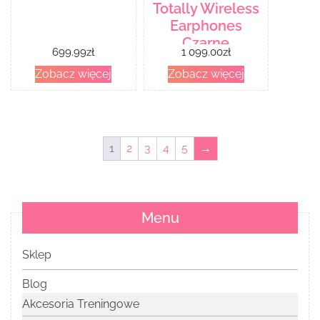
Totally Wireless
Earphones
Czarne
699.99
zł
1 099.00
zł
(MV6Y2EEA)
Zobacz więcej
Zobacz więcej
1
2
3
4
5
→
Menu
Sklep
Blog
Akcesoria Treningowe