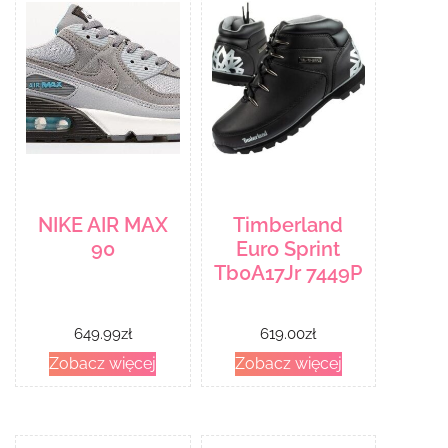
NIKE AIR MAX
Timberland
90
Euro Sprint
Tb0A17Jr 7449P
649.99
zł
619.00
zł
Zobacz więcej
Zobacz więcej