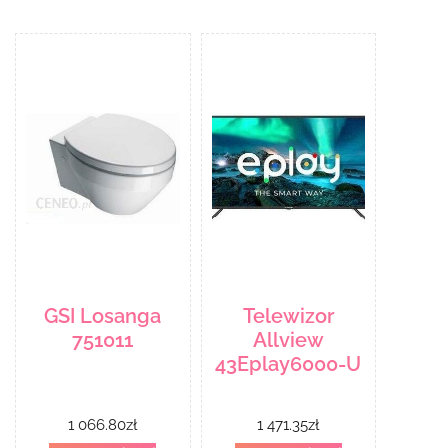
GSI Losanga
Telewizor
751011
Allview
43Eplay6000-U
1 066.80
zł
1 471.35
zł