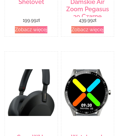
Shelovet
Damskie Air
Zoom Pegasus
39 Czarne
199.99
zł
439.99
zł
Dh4072
Zobacz więcej
Zobacz więcej