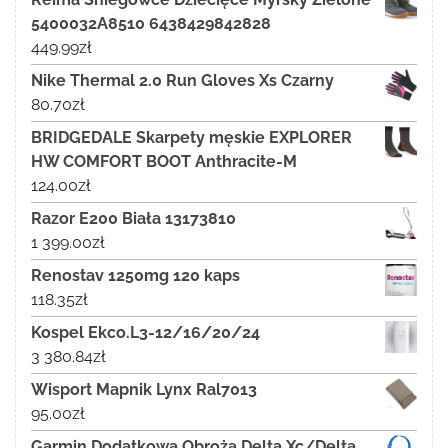
5400032A8510 6438429842828
449.99
zł
Nike Thermal 2.0 Run Gloves Xs Czarny
80.70
zł
BRIDGEDALE Skarpety męskie EXPLORER
HW COMFORT BOOT Anthracite-M
124.00
zł
Razor E200 Biała 13173810
1 399.00
zł
Renostav 1250mg 120 kaps
118.35
zł
Kospel Ekco.L3-12/16/20/24
3 380.84
zł
Wisport Mapnik Lynx Ral7013
95.00
zł
Garmin Dodatkowa Obroża Delta Xc/Delta