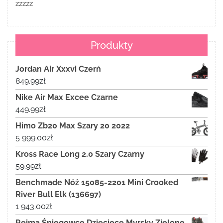
zzzzz
Produkty
Jordan Air Xxxvi Czerń
849.99
zł
Nike Air Max Excee Czarne
449.99
zł
Himo Zb20 Max Szary 20 2022
5 999.00
zł
Kross Race Long 2.0 Szary Czarny
59.99
zł
Benchmade Nóż 15085-2201 Mini Crooked
River Bull Elk (136697)
1 943.00
zł
Reima Śniegowce Dziecięce Myrsky Zielone