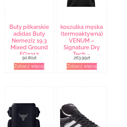
Buty piłkarskie
koszulka męska
adidas Buty
(termoaktywna)
Nemeziz 19.3
VENUM –
Mixed Ground
Signature Dry
EG7217
Tech –
90.80
zł
263.99
zł
Black/Red –
Zobacz więcej
Zobacz więcej
VENUM-03650-
100