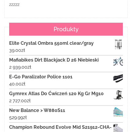
zzzzz
Produkty
Elite Crystal Ombra 550ml clear/gray
39.00
zł
Mafiabikes Dirt Blackjack D 26 Niebieski
2 939.00
zł
E-Go Paralizator Police 1101
40.00
zł
Gymrex Atlas Do Ćwiczeń 120 Kg Gr Mg10
2 727.00
zł
New Balance > W880S11
529.99
zł
Champion Rebound Evolve Mid S21912-CHA-