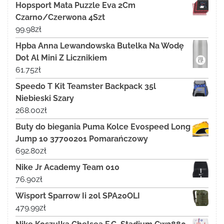
Hopsport Mata Puzzle Eva 2Cm
Czarno/Czerwona 4Szt
99.98
zł
Hpba Anna Lewandowska Butelka Na Wodę
Dot Al Mini Z Licznikiem
61.75
zł
Speedo T Kit Teamster Backpack 35l
Niebieski Szary
268.00
zł
Buty do biegania Puma Kolce Evospeed Long
Jump 10 37700201 Pomarańczowy
692.80
zł
Nike Jr Academy Team 010
76.90
zł
Wisport Sparrow Ii 20l SPA20OLI
479.99
zł