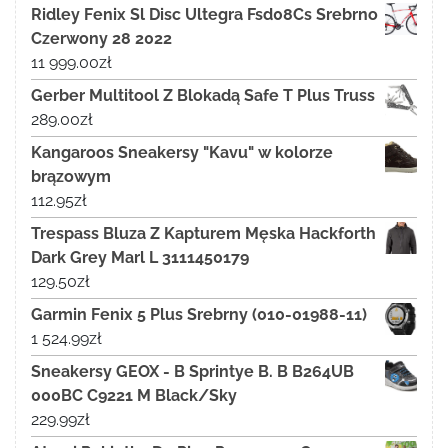
Ridley Fenix Sl Disc Ultegra Fsd08Cs Srebrno
Czerwony 28 2022
11 999.00
zł
Gerber Multitool Z Blokadą Safe T Plus Truss
289.00
zł
Kangaroos Sneakersy "Kavu" w kolorze
brązowym
112.95
zł
Trespass Bluza Z Kapturem Męska Hackforth
Dark Grey Marl L 3111450179
129.50
zł
Garmin Fenix 5 Plus Srebrny (010-01988-11)
1 524.99
zł
Sneakersy GEOX - B Sprintye B. B B264UB
000BC C9221 M Black/Sky
229.99
zł