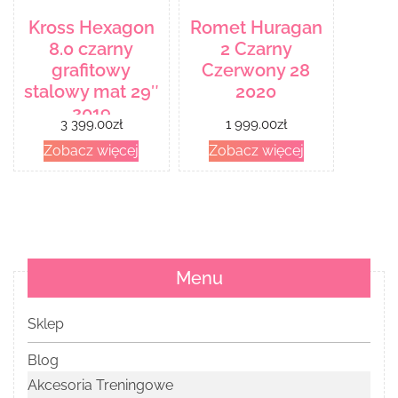
Kross Hexagon
Romet Huragan
8.0 czarny
2 Czarny
grafitowy
Czerwony 28
stalowy mat 29″
2020
2019
3 399.00
zł
1 999.00
zł
Zobacz więcej
Zobacz więcej
Menu
Sklep
Blog
Akcesoria Treningowe