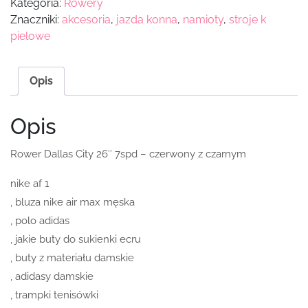
Kategoria:
Rowery
Znaczniki:
akcesoria
,
jazda konna
,
namioty
,
stroje k
pielowe
Opis
Opis
Rower Dallas City 26″ 7spd – czerwony z czarnym
nike af 1
, bluza nike air max męska
, polo adidas
, jakie buty do sukienki ecru
, buty z materiału damskie
, adidasy damskie
, trampki tenisówki