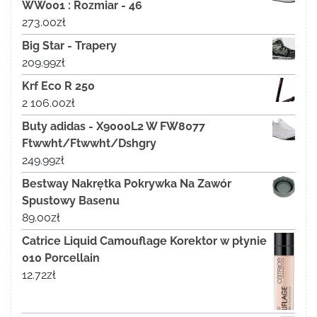
WW001 : Rozmiar - 46
273.00
zł
Big Star - Trapery
209.99
zł
Krf Eco R 250
2 106.00
zł
Buty adidas - X9000L2 W FW8077
Ftwwht/Ftwwht/Dshgry
249.99
zł
Bestway Nakrętka Pokrywka Na Zawór
Spustowy Basenu
89.00
zł
Catrice Liquid Camouflage Korektor w płynie
010 Porcellain
12.72
zł