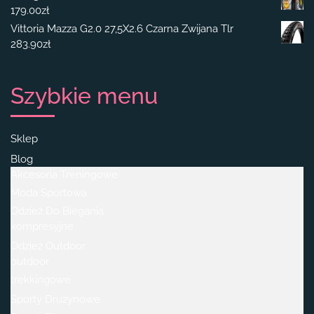
179.00
zł
Vittoria Mazza G2.0 27,5X2.6 Czarna Zwijana Tlr
283.90
zł
Szybkie menu
Sklep
Blog
Akcesoria Treningowe
Moda Sportowa
Odzież Do Biegania
kompresyjne
Odzież Outdoor
outdoor
trekkingowe
Sporty Drużynowe