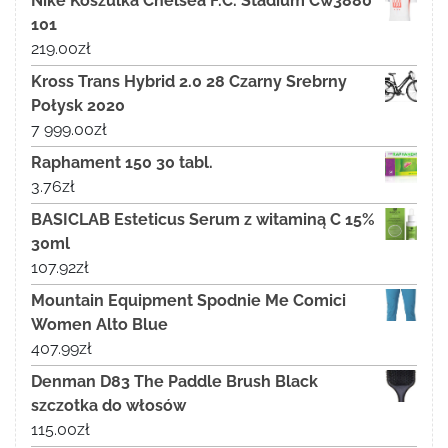
Nike Koszulka Chelsea F.C. Stadium Cw3880
101
219.00
zł
Kross Trans Hybrid 2.0 28 Czarny Srebrny
Połysk 2020
7 999.00
zł
Raphament 150 30 tabl.
3.76
zł
BASICLAB Esteticus Serum z witaminą C 15%
30ml
107.92
zł
Mountain Equipment Spodnie Me Comici
Women Alto Blue
407.99
zł
Denman D83 The Paddle Brush Black
szczotka do włosów
115.00
zł