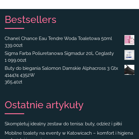
Bestsellers
Chanel Chance Eau Tendre Woda Toaletowa 50ml
339.00
zł
Sigma Farba Poliuretanowa Sigmadur 20L Ceglasty
1 099.00
zł
Buty do biegania Salomon Damskie Alphacross 3 Gtx
414474 4352W
365.40
zł
Ostatnie artykuły
Skompletuj idealny zestaw do tenisa: buty, odzież i piłki
Mobilne toalety na eventy w Katowicach – komfort i higiena