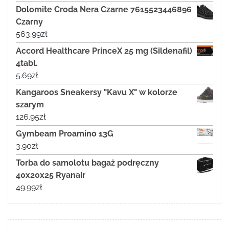
Dolomite Croda Nera Czarne 7615523446896
Czarny
563.99
zł
Accord Healthcare PrinceX 25 mg (Sildenafil)
4tabl.
5.69
zł
Kangaroos Sneakersy "Kavu X" w kolorze
szarym
126.95
zł
Gymbeam Proamino 13G
3.90
zł
Torba do samolotu bagaż podręczny
40x20x25 Ryanair
49.99
zł