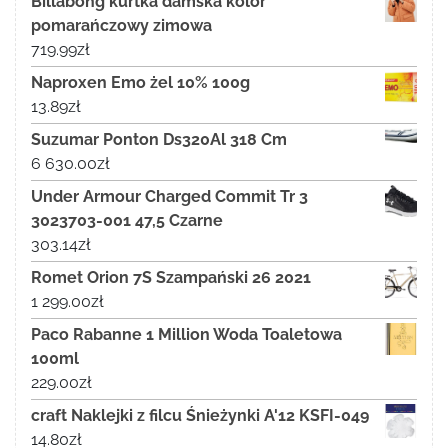
Billabong kurtka damska kolor
pomarańczowy zimowa
719.99
zł
Naproxen Emo żel 10% 100g
13.89
zł
Suzumar Ponton Ds320Al 318 Cm
6 630.00
zł
Under Armour Charged Commit Tr 3
3023703-001 47,5 Czarne
303.14
zł
Romet Orion 7S Szampański 26 2021
1 299.00
zł
Paco Rabanne 1 Million Woda Toaletowa
100ml
229.00
zł
craft Naklejki z filcu Śnieżynki A'12 KSFI-049
14.80
zł