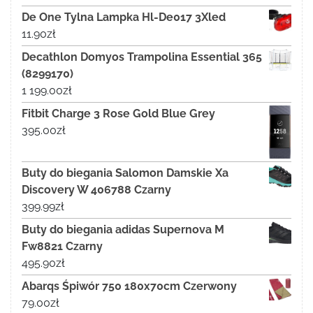
De One Tylna Lampka Hl-De017 3Xled
11.90
zł
Decathlon Domyos Trampolina Essential 365
(8299170)
1 199.00
zł
Fitbit Charge 3 Rose Gold Blue Grey
395.00
zł
Buty do biegania Salomon Damskie Xa
Discovery W 406788 Czarny
399.99
zł
Buty do biegania adidas Supernova M
Fw8821 Czarny
495.90
zł
Abarqs Śpiwór 750 180x70cm Czerwony
79.00
zł