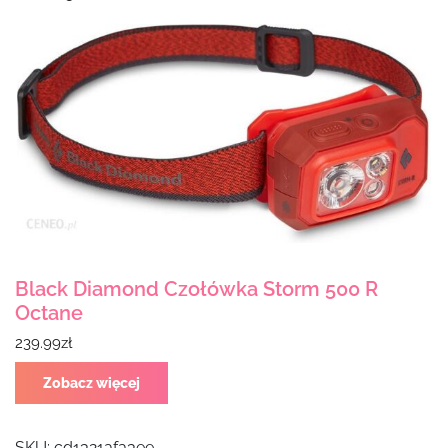
Black Diamond Czołówka Storm 500 R
Octane
239.99
zł
Zobacz więcej
SKU:
cd1321afa3ee