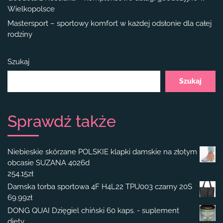
Wielkopolsce
Mastersport – sportowy komfort w każdej odsłonie dla całej
rodziny
Szukaj
Szukaj
Sprawdź także
Niebieskie skórzane POLSKIE klapki damskie na złotym
obcasie SUZANA 4026d
254.15
zł
Damska torba sportowa 4F H4L22 TPU003 czarny 20S
69.99
zł
DONG QUAI Dzięgiel chiński 60 kaps. - suplement
diety