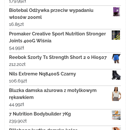
179.99
zł
Biotebal Odżywka przeciw wypadaniu
włosów 200ml
16.85
zł
Promaker Creative Sport Nutrition Stronger
Joints 400G Wiśnia
54.99
zł
Reebok Szorty Ts Strength Short 2 0 Hi0507
212.20
zł
Nils Extreme Nq8400S Czarny
106.69
zł
Bluzka damska ażurowa z motylkowym
rękawkiem
44.99
zł
7 Nutrition Bodybuilder 7Kg
239.90
zł