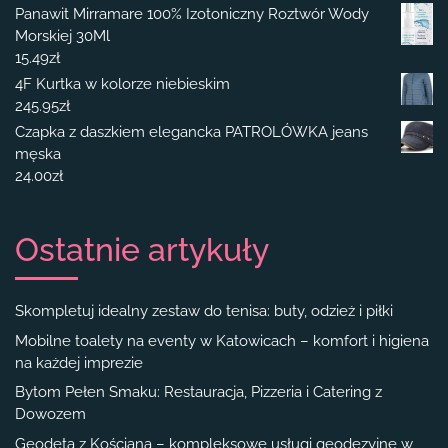
Panawit Mirramare 100% Izotoniczny Roztwór Wody
Morskiej 30Ml
15.49
zł
4F Kurtka w kolorze niebieskim
245.95
zł
Czapka z daszkiem elegancka PATROLÓWKA jeans
męska
24.00
zł
Ostatnie artykuły
Skompletuj idealny zestaw do tenisa: buty, odzież i piłki
Mobilne toalety na eventy w Katowicach – komfort i higiena
na każdej imprezie
Bytom Pełen Smaku: Restauracja, Pizzeria i Catering z
Dowozem
Geodeta z Kościana – kompleksowe usługi geodezyjne w