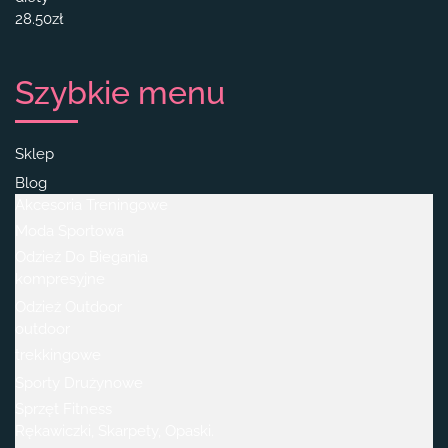
28.50
zł
Szybkie menu
Sklep
Blog
Akcesoria Treningowe
Moda Sportowa
Odzież Do Biegania
kompresyjne
Odzież Outdoor
outdoor
trekkingowe
Sporty Drużynowe
Sprzęt Fitness
Rękawiczki, Skarpety, Opaski.