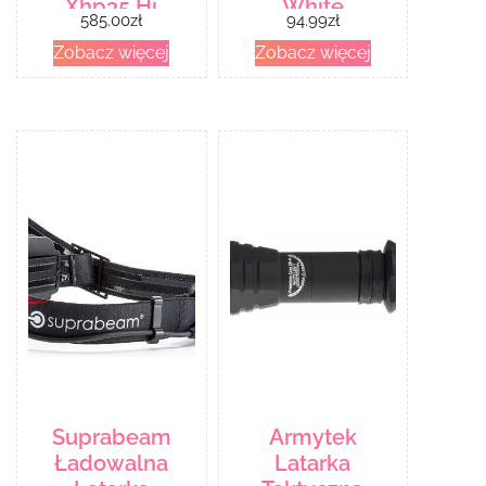
Xhp35 Hi
White
585.00
zł
94.99
zł
F03302Sc
Zobacz więcej
Zobacz więcej
Suprabeam
Armytek
Ładowalna
Latarka