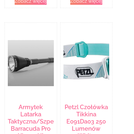
Zobacz więcej
Zobacz więcej
Armytek
Petzl Czołówka
Latarka
Tikkina
Taktyczna/Szperacz
E091Da03 250
Barracuda Pro
Lumenów