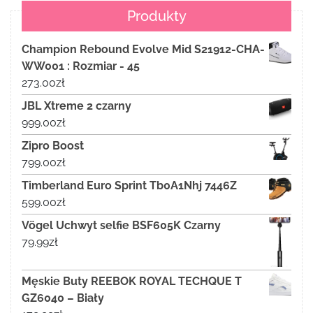
Produkty
Champion Rebound Evolve Mid S21912-CHA-
WW001 : Rozmiar - 45
273.00
zł
JBL Xtreme 2 czarny
999.00
zł
Zipro Boost
799.00
zł
Timberland Euro Sprint Tb0A1Nhj 7446Z
599.00
zł
Vögel Uchwyt selfie BSF605K Czarny
79.99
zł
Męskie Buty REEBOK ROYAL TECHQUE T
GZ6040 – Biały