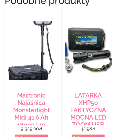
Podobne produkty
Mactronic
LATARKA
Najaśnica
XHP50
Monsterlight
TAKTYCZNA
Midi 41,6 Ah
MOCNA LED
18000 Lm
ZOOM USB
9 329.00
zł
42.98
zł