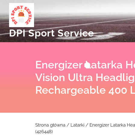
Skip
to
content
DPI Sport Service
Energizer Latarka H
Vision Ultra Headlig
Rechargeable 400 
Strona główna
/
Latarki
/ Energizer Latarka Hea
(426448)