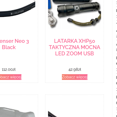
enser Neo 3
LATARKA XHP50
Black
TAKTYCZNA MOCNA
LED ZOOM USB
112.00
zł
42.98
zł
bacz więcej
Zobacz więcej