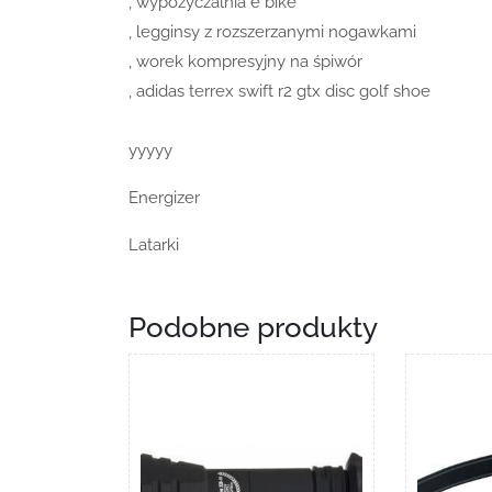
, wypożyczalnia e bike
, legginsy z rozszerzanymi nogawkami
, worek kompresyjny na śpiwór
, adidas terrex swift r2 gtx disc golf shoe
yyyyy
Energizer
Latarki
Podobne produkty