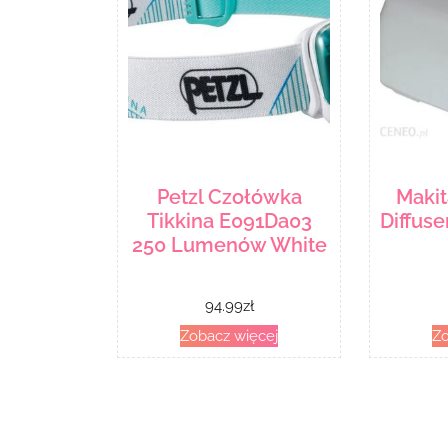
Petzl Czołówka
Makit
Tikkina E091Da03
Diffus
250 Lumenów White
94.99
zł
Zobacz więcej
Zo