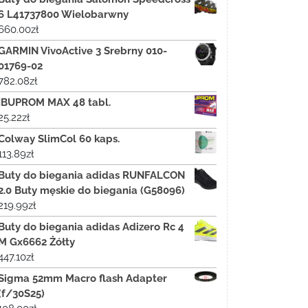
6 L41737800 Wielobarwny
660.00
zł
GARMIN VivoActive 3 Srebrny 010-
01769-02
782.08
zł
IBUPROM MAX 48 tabl.
25.22
zł
Colway SlimCol 60 kaps.
113.89
zł
Buty do biegania adidas RUNFALCON
2.0 Buty męskie do biegania (G58096)
219.99
zł
Buty do biegania adidas Adizero Rc 4
M Gx6662 Żółty
447.10
zł
Sigma 52mm Macro flash Adapter
(f/30S25)