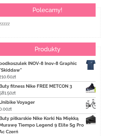
Polecamy!
zzzzz
Produkty
podkoszulek INOV-8 Inov-8 Graphic
"Skiddaw"
210.60
zł
Buty fitness Nike FREE METCON 3
581.50
zł
Unibike Voyager
0.00
zł
Buty piłkarskie Nike Korki Na Miękką
Murawę Tiempo Legend 9 Elite Sg Pro
Ac Czerń