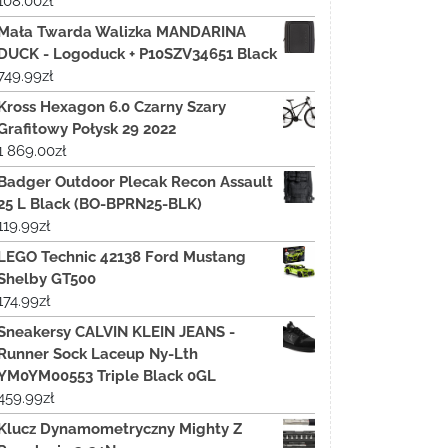
108.00
zł
Mała Twarda Walizka MANDARINA
DUCK - Logoduck + P10SZV34651 Black
749.99
zł
Kross Hexagon 6.0 Czarny Szary
Grafitowy Połysk 29 2022
1 869.00
zł
Badger Outdoor Plecak Recon Assault
25 L Black (BO-BPRN25-BLK)
119.99
zł
LEGO Technic 42138 Ford Mustang
Shelby GT500
174.99
zł
Sneakersy CALVIN KLEIN JEANS -
Runner Sock Laceup Ny-Lth
YM0YM00553 Triple Black 0GL
459.99
zł
Klucz Dynamometryczny Mighty Z