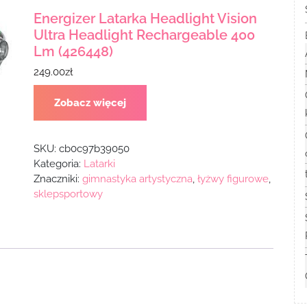
Energizer Latarka Headlight Vision
Ultra Headlight Rechargeable 400
Lm (426448)
249.00
zł
Zobacz więcej
SKU:
cb0c97b39050
Kategoria:
Latarki
Znaczniki:
gimnastyka artystyczna
,
łyżwy figurowe
,
sklepsportowy