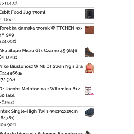
1 311.40
zł
Esbit Food Jug 750ml
114.99
zł
Torebka damska worek WITTCHEN 93-
4Y-909
224.00
zł
Aku Slope Micro Gtx Czarne 45 9846
899.99
zł
Nike Biustonosz W Nk Df Swsh Ngn Bra
Cz4496635
172.90
zł
Dr Jacobs Melatonina + Witamina B12
60 tabl
36.99
zł
Intex Single-High Twin 99x191x25cm
(64781)
108.90
zł
Buty do biegania Salomon Speedcross