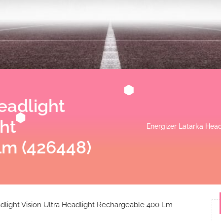
eadlight
ht
Energizer Latarka Hea
Lm (426448)
dlight Vision Ultra Headlight Rechargeable 400 Lm