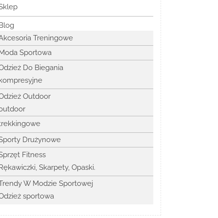
Sklep
Blog
Akcesoria Treningowe
Moda Sportowa
Odzież Do Biegania
kompresyjne
Odzież Outdoor
outdoor
trekkingowe
Sporty Drużynowe
Sprzęt Fitness
Rękawiczki, Skarpety, Opaski.
Trendy W Modzie Sportowej
Odzież sportowa