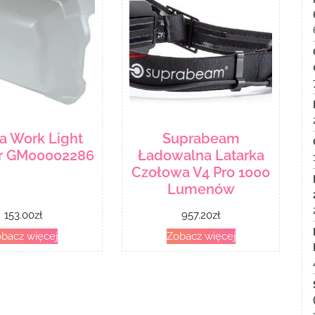
a Work Light
Suprabeam
er GM00002286
Ładowalna Latarka
Czołowa V4 Pro 1000
Lumenów
153.00
zł
957.20
zł
bacz więcej
Zobacz więcej