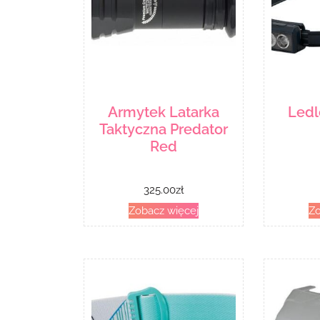
Armytek Latarka
Ledl
Taktyczna Predator
Red
325.00
zł
Zobacz więcej
Zo