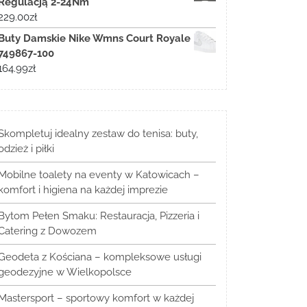
Regulacją 2-24Nm
229.00
zł
Buty Damskie Nike Wmns Court Royale
749867-100
164.99
zł
Skompletuj idealny zestaw do tenisa: buty,
odzież i piłki
Mobilne toalety na eventy w Katowicach –
komfort i higiena na każdej imprezie
Bytom Pełen Smaku: Restauracja, Pizzeria i
Catering z Dowozem
Geodeta z Kościana – kompleksowe usługi
geodezyjne w Wielkopolsce
Mastersport – sportowy komfort w każdej