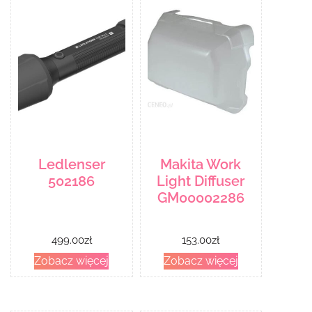
Ledlenser
Makita Work
502186
Light Diffuser
GM00002286
499.00
zł
153.00
zł
Zobacz więcej
Zobacz więcej