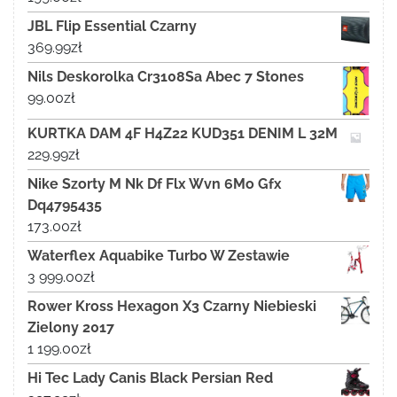
JBL Flip Essential Czarny
369.99
zł
Nils Deskorolka Cr3108Sa Abec 7 Stones
99.00
zł
KURTKA DAM 4F H4Z22 KUD351 DENIM L 32M
229.99
zł
Nike Szorty M Nk Df Flx Wvn 6Mo Gfx
Dq4795435
173.00
zł
Waterflex Aquabike Turbo W Zestawie
3 999.00
zł
Rower Kross Hexagon X3 Czarny Niebieski
Zielony 2017
1 199.00
zł
Hi Tec Lady Canis Black Persian Red