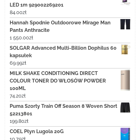
LED 1m 929002269201
84.00
zł
Hannah Spodnie Outdoorowe Mirage Man
Pants Anthracite
1 550.00
zł
SOLGAR Advanced Multi-Billion Dophilus 60
kapsułek
69.99
zł
MILK SHAKE CONDITIONING DIRECT
COLOUR TONER DO WŁOSÓW POWDER
100ML
74.20
zł
Puma Szorty Train Off Season 8 Woven Short
52213801
199.80
zł
COEL Płyn Lugola 20G
10.79
zł