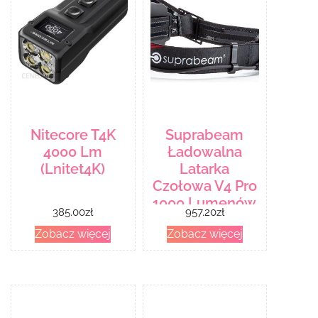
Nitecore T4K
Suprabeam
4000 Lm
Ładowalna
(Lnitet4K)
Latarka
Czołowa V4 Pro
1000 Lumenów
385.00
zł
957.20
zł
Zobacz więcej
Zobacz więcej