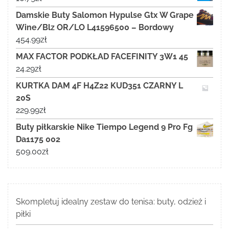
Damskie Buty Salomon Hypulse Gtx W Grape
Wine/Blz OR/LO L41596500 – Bordowy
454.99
zł
MAX FACTOR PODKŁAD FACEFINITY 3W1 45
24.29
zł
KURTKA DAM 4F H4Z22 KUD351 CZARNY L
20S
229.99
zł
Buty piłkarskie Nike Tiempo Legend 9 Pro Fg
Da1175 002
509.00
zł
Skompletuj idealny zestaw do tenisa: buty, odzież i
piłki