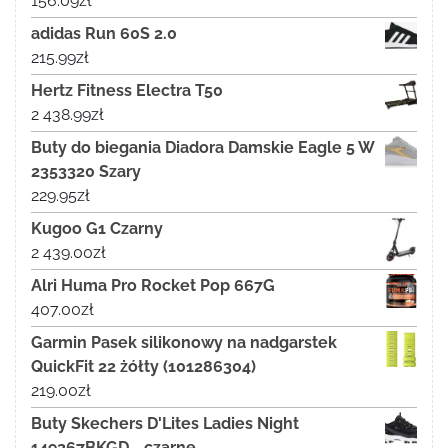
156.09
zł
adidas Run 60S 2.0
215.99
zł
Hertz Fitness Electra T50
2 438.99
zł
Buty do biegania Diadora Damskie Eagle 5 W
2353320 Szary
229.95
zł
Kugoo G1 Czarny
2 439.00
zł
Alri Huma Pro Rocket Pop 667G
407.00
zł
Garmin Pasek silikonowy na nadgarstek
QuickFit 22 żółty (101286304)
219.00
zł
Buty Skechers D'Lites Ladies Night
149267BKGD - czarne