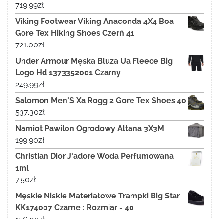
719.99
zł
Viking Footwear Viking Anaconda 4X4 Boa
Gore Tex Hiking Shoes Czerń 41
721.00
zł
Under Armour Męska Bluza Ua Fleece Big
Logo Hd 1373352001 Czarny
249.99
zł
Salomon Men'S Xa Rogg 2 Gore Tex Shoes 40
537.30
zł
Namiot Pawilon Ogrodowy Altana 3X3M
199.90
zł
Christian Dior J'adore Woda Perfumowana
1ml
7.50
zł
Męskie Niskie Materiałowe Trampki Big Star
KK174007 Czarne : Rozmiar - 40