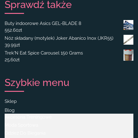
Sprawdź także
Buty indoorowe Asics GEL-BLADE 8
552.60
zł
Nóż składany (motylek) Joker Abanico Inox (JKR55)
39.99
zł
Trek'N Eat Spice Carousel 150 Grams
25.60
zł
Szybkie menu
Sklep
Blog
Akcesoria Treningowe
Moda Sportowa
Odzież Do Biegania