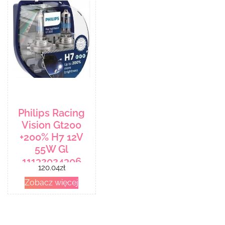
Philips Racing
Vision Gt200
+200% H7 12V
55W Gl
11132024306
120.04
zł
Zobacz więcej