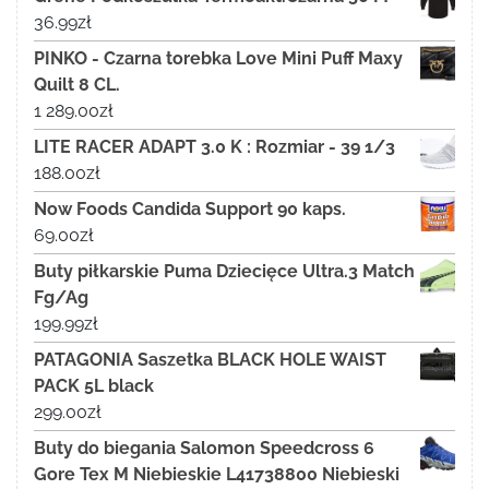
36.99
zł
PINKO - Czarna torebka Love Mini Puff Maxy
Quilt 8 CL.
1 289.00
zł
LITE RACER ADAPT 3.0 K : Rozmiar - 39 1/3
188.00
zł
Now Foods Candida Support 90 kaps.
69.00
zł
Buty piłkarskie Puma Dziecięce Ultra.3 Match
Fg/Ag
199.99
zł
PATAGONIA Saszetka BLACK HOLE WAIST
PACK 5L black
299.00
zł
Buty do biegania Salomon Speedcross 6
Gore Tex M Niebieskie L41738800 Niebieski