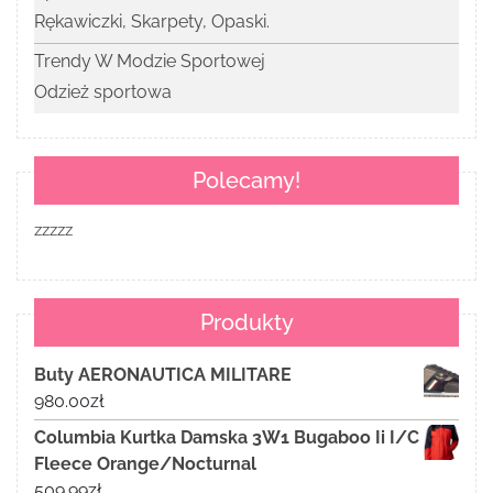
Rękawiczki, Skarpety, Opaski.
Trendy W Modzie Sportowej
Odzież sportowa
Polecamy!
zzzzz
Produkty
Buty AERONAUTICA MILITARE
980.00
zł
Columbia Kurtka Damska 3W1 Bugaboo Ii I/C
Fleece Orange/Nocturnal
509.99
zł