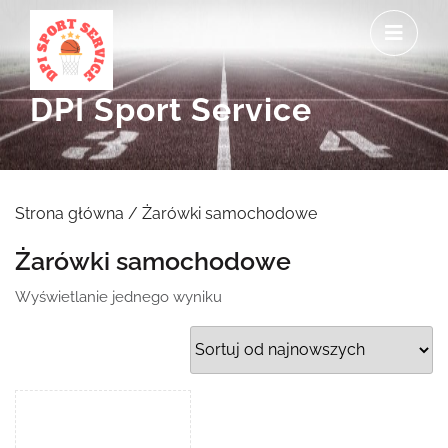
Skip
O
to
M
content
DPI Sport Service
Strona główna
/ Żarówki samochodowe
Żarówki samochodowe
Wyświetlanie jednego wyniku