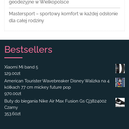
geodezyjne w Wielkopolsce
Mastersport – sportowy komfort w każdej odsłonie
dla całej rodziny
Bestsellers
Xiaomi Mi band 5
129.00
zł
American Tourister Wavebreaker Disney Walizka na 4
kółkach 77 cm mickey future pop
970.00
zł
Buty do biegania Nike Air Max Fusion Gs Cj3824002
Czarny
353.60
zł