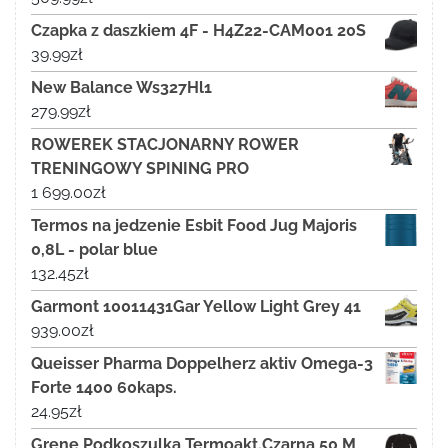
Czapka z daszkiem 4F - H4Z22-CAM001 20S
39.99
zł
New Balance Ws327Hl1
279.99
zł
ROWEREK STACJONARNY ROWER
TRENINGOWY SPINING PRO
1 699.00
zł
Termos na jedzenie Esbit Food Jug Majoris
0,8L - polar blue
132.45
zł
Garmont 10011431Gar Yellow Light Grey 41
939.00
zł
Queisser Pharma Doppelherz aktiv Omega-3
Forte 1400 60kaps.
24.95
zł
Grene Podkoszulka Termoakt.Czarna 50 M