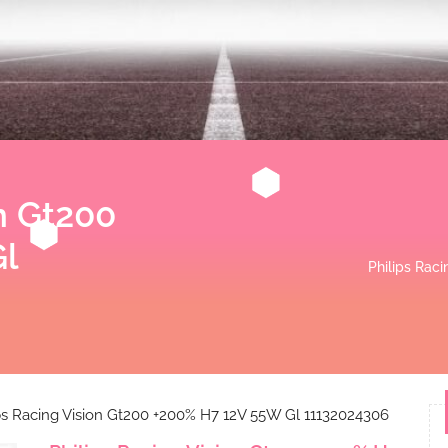
on Gt200
l
Philips Rac
ps Racing Vision Gt200 +200% H7 12V 55W Gl 11132024306