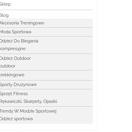
Sklep
Blog
Akcesoria Treningowe
Moda Sportowa
Odzież Do Biegania
kompresyjne
Odzież Outdoor
outdoor
trekkingowe
Sporty Drużynowe
Sprzęt Fitness
Rękawiczki, Skarpety, Opaski.
Trendy W Modzie Sportowej
Odzież sportowa