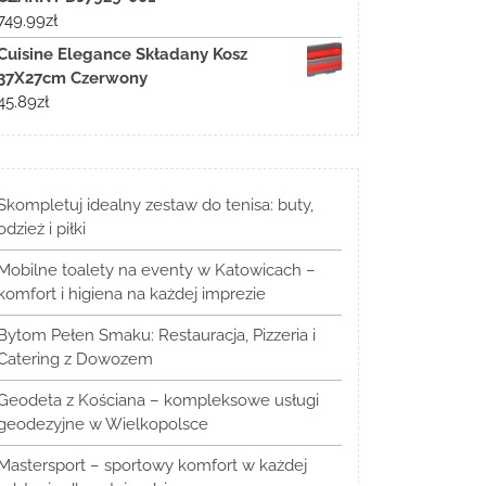
749.99
zł
Cuisine Elegance Składany Kosz
37X27cm Czerwony
45.89
zł
Skompletuj idealny zestaw do tenisa: buty,
odzież i piłki
Mobilne toalety na eventy w Katowicach –
komfort i higiena na każdej imprezie
Bytom Pełen Smaku: Restauracja, Pizzeria i
Catering z Dowozem
Geodeta z Kościana – kompleksowe usługi
geodezyjne w Wielkopolsce
Mastersport – sportowy komfort w każdej