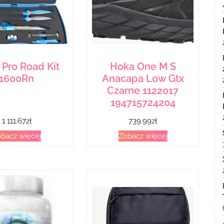
 Pro Road Kit
Hoka One M S
1600Rn
Anacapa Low Gtx
Czarne 1122017
194715724204
1 111.67
zł
739.99
zł
bacz więcej
Zobacz więcej