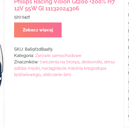
Philips Racing Vision Gt200 +200% H7
12V 55W Gl 11132024306
120.04
zł
Zobacz więcej
SKU:
8a69f2d8aaf9
Kategoria:
Żarówki samochodowe
Znaczników:
ćwiczenia na triceps
,
deskorolki
,
dresy
adidas męski
,
naciągnięcie mięśnia kręgosłupa
lędźwiowego
,
obliczanie bmi