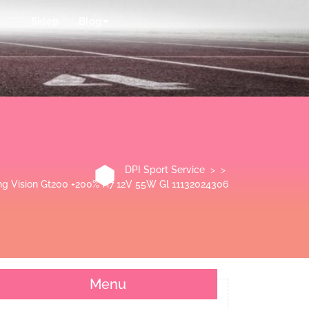
Sklep
Blog
DPI Sport Service
> >
ing Vision Gt200 +200% H7 12V 55W Gl 11132024306
Menu