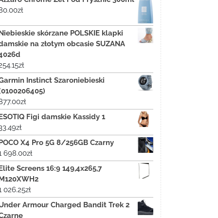
80.00
zł
Niebieskie skórzane POLSKIE klapki
damskie na złotym obcasie SUZANA
4026d
254.15
zł
Garmin Instinct Szaroniebieski
(0100206405)
877.00
zł
ESOTIQ Figi damskie Kassidy 1
33.49
zł
POCO X4 Pro 5G 8/256GB Czarny
1 698.00
zł
Elite Screens 16:9 149,4x265,7
M120XWH2
1 026.25
zł
Under Armour Charged Bandit Trek 2
Czarne