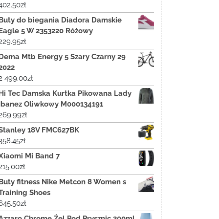
402.50
zł
Buty do biegania Diadora Damskie
Eagle 5 W 2353220 Różowy
229.95
zł
Dema Mtb Energy 5 Szary Czarny 29
2022
2 499.00
zł
Hi Tec Damska Kurtka Pikowana Lady
Ibanez Oliwkowy M000134191
269.99
zł
Stanley 18V FMC627BK
358.45
zł
Xiaomi Mi Band 7
215.00
zł
Buty fitness Nike Metcon 8 Women s
Training Shoes
645.50
zł
Azzaro Chrome Żel Pod Prysznic 300ml