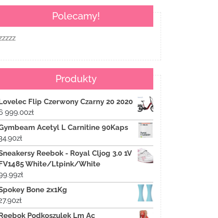
Polecamy!
zzzzz
Produkty
Lovelec Flip Czerwony Czarny 20 2020
6 999.00
zł
Gymbeam Acetyl L Carnitine 90Kaps
34.90
zł
Sneakersy Reebok - Royal Cljog 3.0 1V
FV1485 White/Ltpink/White
99.99
zł
Spokey Bone 2x1Kg
27.90
zł
Reebok Podkoszulek Lm Ac