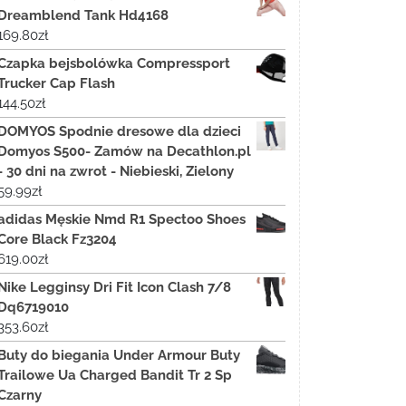
Dreamblend Tank Hd4168
169.80
zł
Czapka bejsbolówka Compressport
Trucker Cap Flash
144.50
zł
DOMYOS Spodnie dresowe dla dzieci
Domyos S500- Zamów na Decathlon.pl
- 30 dni na zwrot - Niebieski, Zielony
59.99
zł
adidas Męskie Nmd R1 Spectoo Shoes
Core Black Fz3204
619.00
zł
Nike Legginsy Dri Fit Icon Clash 7/8
Dq6719010
353.60
zł
Buty do biegania Under Armour Buty
Trailowe Ua Charged Bandit Tr 2 Sp
Czarny