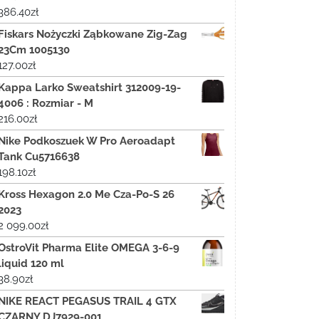
386.40
zł
Fiskars Nożyczki Ząbkowane Zig-Zag
23Cm 1005130
127.00
zł
Kappa Larko Sweatshirt 312009-19-
4006 : Rozmiar - M
216.00
zł
Nike Podkoszuek W Pro Aeroadapt
Tank Cu5716638
198.10
zł
Kross Hexagon 2.0 Me Cza-Po-S 26
2023
2 099.00
zł
OstroVit Pharma Elite OMEGA 3-6-9
liquid 120 ml
38.90
zł
NIKE REACT PEGASUS TRAIL 4 GTX
CZARNY DJ7929-001