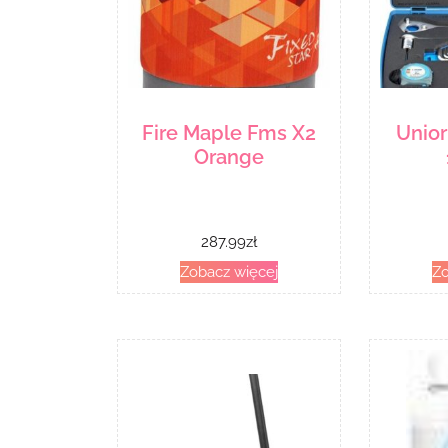
Fire Maple Fms X2
Unior
Orange
287.99
zł
Zobacz więcej
Zo