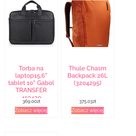
Torba na
Thule Chasm
laptop15,6”
Backpack 26L
tablet 10” Gabol
(3204295)
TRANSFER
410430
369.00
zł
375.03
zł
Zobacz więcej
Zobacz więcej