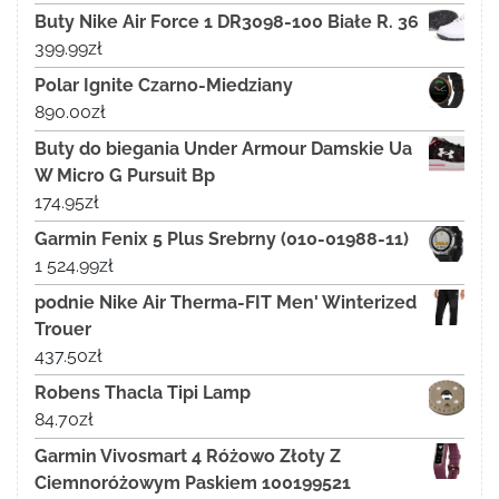
Buty Nike Air Force 1 DR3098-100 Białe R. 36
399.99
zł
Polar Ignite Czarno-Miedziany
890.00
zł
Buty do biegania Under Armour Damskie Ua
W Micro G Pursuit Bp
174.95
zł
Garmin Fenix 5 Plus Srebrny (010-01988-11)
1 524.99
zł
podnie Nike Air Therma-FIT Men' Winterized
Trouer
437.50
zł
Robens Thacla Tipi Lamp
84.70
zł
Garmin Vivosmart 4 Różowo Złoty Z
Ciemnoróżowym Paskiem 100199521