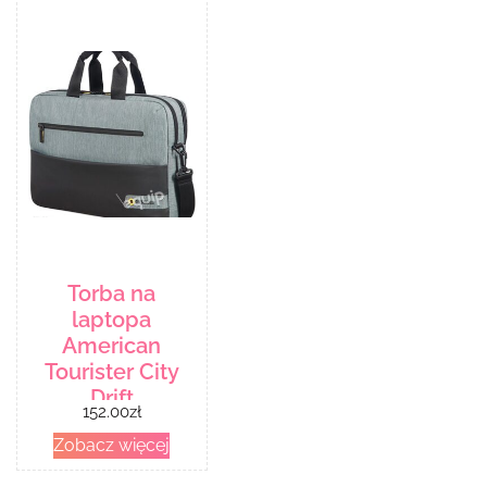
Torba na
laptopa
American
Tourister City
Drift
152.00
zł
Zobacz więcej