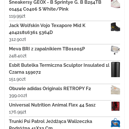
Sneakersy GEOX - B Sprintye G. B B254TB
01454 C0406 S White/Pink
119.99
zł
Jack Wolfskin Vojo Texapore Mid K
40421816361 5364D
312.90
zł
Meva BRI z zapalnikiem TB01005P
248.40
zł
Esbit Butelka Termiczna Sculptor Insulated 1l
Czarna 159072
151.90
zł
Obuwie adidas Originals RETROPY F2
399.00
zł
Universal Nutrition Animal Flex 44 Sasz
176.99
zł
Trunki Psi Patrol Jeżdżąca Walizeczka
Podróżna 41X33 Cm