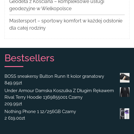
Geodeta z Kościana – kompleksowe usługi
geodezyjne w Wielkopolsce
Mastersport – sportowy komfort w każdej odsłonie
dla całej rodziny
Bestsellers
BOSS sneakersy Bulton Runn It kolor granatowy
849.99
zł
Under Armour Damska Koszulka Z Długim Rękawem
Rival Terry Hoodie 1369855001 Czarny
209.99
zł
Nothing Phone 1 12/256GB Czarny
2 619.00
zł