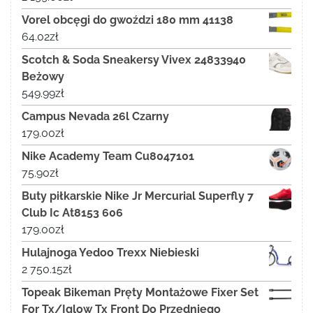
Vorel obcęgi do gwoździ 180 mm 41138
64.02
zł
Scotch & Soda Sneakersy Vivex 24833940
Beżowy
549.99
zł
Campus Nevada 26l Czarny
179.00
zł
Nike Academy Team Cu8047101
75.90
zł
Buty piłkarskie Nike Jr Mercurial Superfly 7
Club Ic At8153 606
179.00
zł
Hulajnoga Yedoo Trexx Niebieski
2 750.15
zł
Topeak Bikeman Pręty Montażowe Fixer Set
For Tx/Iglow Tx Front Do Przedniego