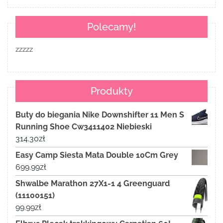
Polecamy!
zzzzz
Produkty
Buty do biegania Nike Downshifter 11 Men S
Running Shoe Cw3411402 Niebieski
314.30
zł
Easy Camp Siesta Mata Double 10Cm Grey
699.99
zł
Shwalbe Marathon 27X1-1 4 Greenguard
(11100151)
99.99
zł