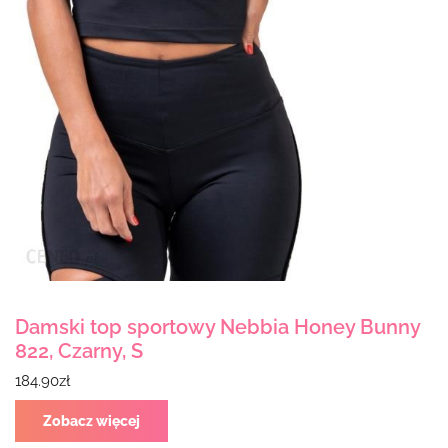
Damski top sportowy Nebbia Honey Bunny
822, Czarny, S
184.90
zł
Zobacz więcej