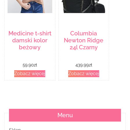
Medicine t-shirt
Columbia
damski kolor
Newton Ridge
beżowy
24l Czarny
59.90
zł
439.99
zł
Zobacz więcej
Zobacz więcej
Menu