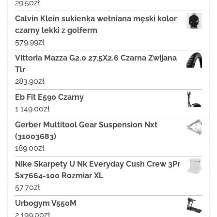
29.50
zł
Calvin Klein sukienka wełniana męski kolor
czarny lekki z golferm
579.99
zł
Vittoria Mazza G2.0 27,5X2.6 Czarna Zwijana
Tlr
283.90
zł
Eb Fit E590 Czarny
1 149.00
zł
Gerber Multitool Gear Suspension Nxt
(31003683)
189.00
zł
Nike Skarpety U Nk Everyday Cush Crew 3Pr
Sx7664-100 Rozmiar XL
57.70
zł
Urbogym V550M
2 199.00
zł