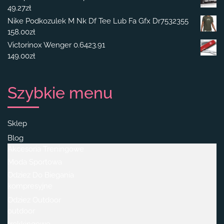
49.27
zł
Nike Podkozulek M Nk Df Tee Lub Fa Gfx Dr7532355
158.00
zł
Victorinox Wenger 0.6423.91
149.00
zł
Szybkie menu
Sklep
Blog
Akcesoria Treningowe
Moda Sportowa
Odzież Do Biegania
kompresyjne
Odzież Outdoor
outdoor
trekkingowe