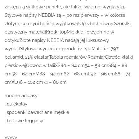
zastępują siatkowe panele, ale także świetnie wyglądają.
Stylowe napisy NEBBIA są – po raz pierwszy – w kolorze
złotym, co czyni tę linię wyjątkową!Opis techniczny:Szorstki,
elastyczny materiałKrótki topMiękkie i przyjemne w
dotykuZłote napisy NEBBIA nadają jej luksusowy
wyglądStylowe wycięcia z przodu i z tyłuMateriał: 79%
poliamid, 21% elastanTabela rozmiarów:RozmiarObwód klatki
piersiowejObwód w taliiXS80 – 84 cm54 – 58 cmS84 – 88
cm58 – 62 cmM88 – 92 cm62 – 68 cmL92 – 96 cm68 – 74
cmXL96 – 102 cm74 – 80 cm
modne adidasy
, quickplay
, spodenki bawełniane męskie
, beżowe legginsy
yyyyy