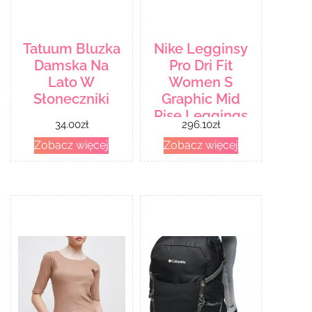
Tatuum Bluzka
Nike Legginsy
Damska Na
Pro Dri Fit
Lato W
Women S
Słoneczniki
Graphic Mid
Rise Leggings
34.00
zł
296.10
zł
Dq5595222
Zobacz więcej
Zobacz więcej