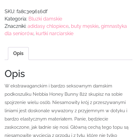
SKU:
fa8c3e9616df
Kategoria:
Bluzki damskie
Znaczniki:
adidasy chlopiece
,
buty męskie
,
gimnastyka
dla seniorów
,
kurtki narciarskie
Opis
Opis
W ekstrawaganckim i bardzo seksownym damskim
podkoszulku Nebbia Honey Bunny 822 skupisz na sobie
spojrzenie wielu osób. Niesamowity krój z przeszywanymi
liniami jest doskonale wyważony z przyjemnym w dotyku i
bardzo elastycznym materiałem. Panie, będziecie
zaskoczone, jak ładnie się nosi. Główną cechą tego topu są
niesamowite wycięcia z przodu i z tyłu, które nie tylko