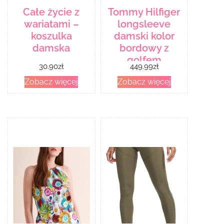
Całe życie z
Tommy Hilfiger
wariatami –
longsleeve
koszulka
damski kolor
damska
bordowy z
golfem
30.90
zł
449.99
zł
Zobacz więcej
Zobacz więcej