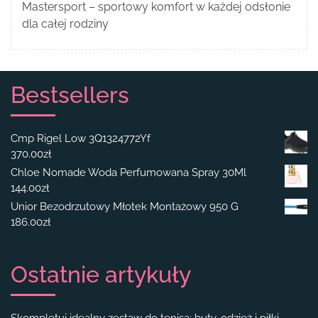
Mastersport – sportowy komfort w każdej odsłonie
dla całej rodziny
Bestsellers
Cmp Rigel Low 3Q1324772Yf
370.00
zł
Chloe Nomade Woda Perfumowana Spray 30Ml
144.00
zł
Unior Bezodrzutowy Młotek Montażowy 950 G
186.00
zł
Ostatnie artykuły