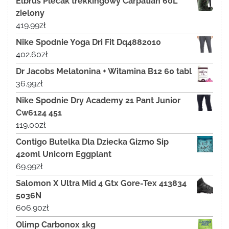
Elbrus Plecak trekkingowy Carpatian 60L
zielony
419.99
zł
Nike Spodnie Yoga Dri Fit Dq4882010
402.60
zł
Dr Jacobs Melatonina + Witamina B12 60 tabl
36.99
zł
Nike Spodnie Dry Academy 21 Pant Junior
Cw6124 451
119.00
zł
Contigo Butelka Dla Dziecka Gizmo Sip
420ml Unicorn Eggplant
69.99
zł
Salomon X Ultra Mid 4 Gtx Gore-Tex 413834
5036N
606.90
zł
Olimp Carbonox 1kg