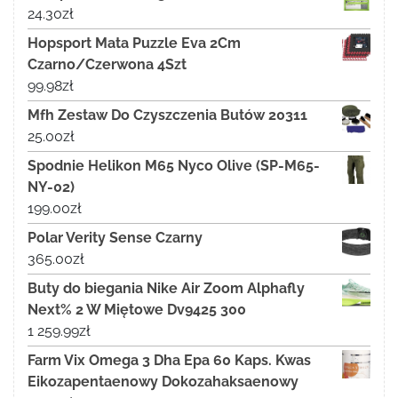
24.30
zł
Hopsport Mata Puzzle Eva 2Cm
Czarno/Czerwona 4Szt
99.98
zł
Mfh Zestaw Do Czyszczenia Butów 20311
25.00
zł
Spodnie Helikon M65 Nyco Olive (SP-M65-
NY-02)
199.00
zł
Polar Verity Sense Czarny
365.00
zł
Buty do biegania Nike Air Zoom Alphafly
Next% 2 W Miętowe Dv9425 300
1 259.99
zł
Farm Vix Omega 3 Dha Epa 60 Kaps. Kwas
Eikozapentaenowy Dokozahaksaenowy